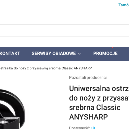
Zamów
KONTAKT
SERWISY OBIADOWE
PROMOCJE
ostrzałka do noży z przyssawką srebrna Classic ANYSHARP
Pozostali producenci
Uniwersalna ostr
do noży z przyss
srebrna Classic
ANYSHARP
Dostępność:
10