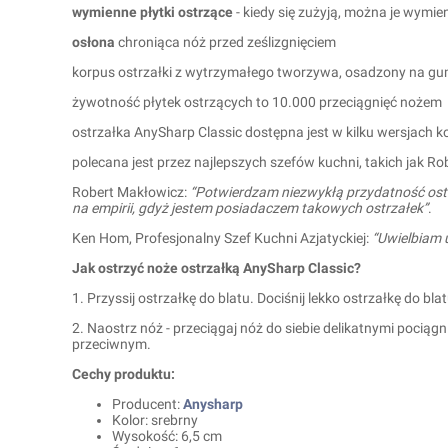
wymienne płytki ostrzące
- kiedy się zużyją, można je wymie
osłona
chroniąca nóż przed ześlizgnięciem
korpus ostrzałki z wytrzymałego tworzywa, osadzony na g
żywotność płytek ostrzących to 10.000 przeciągnięć nożem
ostrzałka AnySharp Classic dostępna jest w kilku wersjach k
polecana jest przez najlepszych szefów kuchni, takich jak R
Robert Makłowicz:
“Potwierdzam niezwykłą przydatność ostrz
na empirii, gdyż jestem posiadaczem takowych ostrzałek”
.
Ken Hom, Profesjonalny Szef Kuchni Azjatyckiej:
“Uwielbiam uż
Jak ostrzyć noże ostrzałką AnySharp Classic?
1. Przyssij ostrzałkę do blatu. Dociśnij lekko ostrzałkę do bla
2. Naostrz nóż - przeciągaj nóż do siebie delikatnymi pociągn
przeciwnym.
Cechy produktu:
Producent:
Anysharp
Kolor: srebrny
Wysokość: 6,5 cm