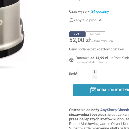
Czas wysyłki:
24 godziny
Zapytaj o produkt
z VAT
bez VAT
Cena
52,00 zł
w tym 23% VAT
w tym
23%
VAT
Ceny podane bez kosztów dostawy.
Dostawa
od 14,99 zł
- InPost Kuri
dostawa 1-2 dni robocze
Ilość
DODAJ DO KOSZY
Ostrzałka do noży
AnySharp Classi
niezawodna i bezpieczna
ostrzałka,
przez najlepszych szefów kuchni,
ta
Robert Makłowicz, Jamie Oliver i Ke
Super twarde, wymienne płytki ostrz