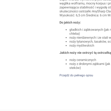
węglika wolframu, mocny korpus i 
zapewniająca stabilność i wygodę s
skuteczności ostrzałki AnySharp Cla
Wysokość: 6,5 cm Średnica: 6 cm W
Do jakich noży:
gładkich i ząbkowanych (jak n
chleba)
noży nierdzewnych i ze stali 
noży tytanowych, tasaków, s
noży myśliwskich
Jakich noży nie ostrzyć tą ostrzałką
noży ceramicznych
noży z drobnymi ząbkami (jak
steków)
Przejdź do pełnego opisu