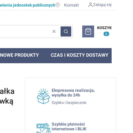
Zaloguj się
ienia jednostek publicznych
Kontakt
Produkty w koszyku: 0. Zob
KOSZYK
Wyczyść
Szukaj
NOWE PRODUKTY
CZAS I KOSZTY DOSTAWY
załka
Ekspresowa realizacja,
wysyłka do 24h
awką
Szybko i bezpiecznie
Szybkie płatności
internetowe i BLIK