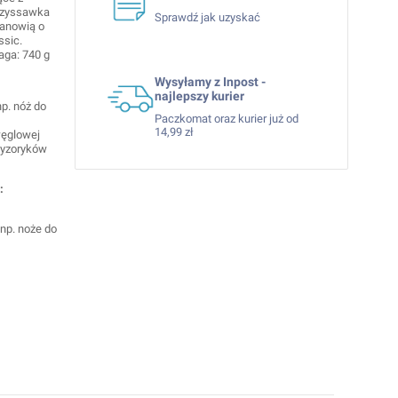
przyssawka
Sprawdź jak uzyskać
tanowią o
ssic.
aga: 740 g
Wysyłamy z Inpost -
najlepszy kurier
p. nóż do
Paczkomat oraz kurier już od
14,99 zł
węglowej
cyzoryków
:
 np. noże do