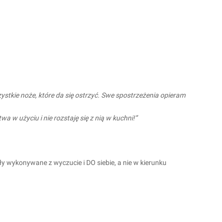
tkie noże, które da się ostrzyć. Swe spostrzeżenia opieram
a w użyciu i nie rozstaję się z nią w kuchni!”
yły wykonywane z wyczucie i DO siebie, a nie w kierunku