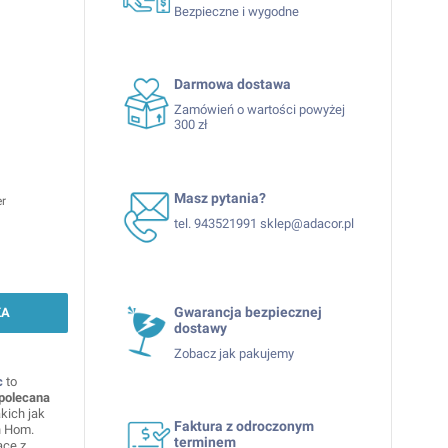
Bezpieczne i wygodne
Darmowa dostawa
Zamówień o wartości powyżej
300 zł
Masz pytania?
er
tel. 943521991 sklep@adacor.pl
Gwarancja bezpiecznej
KA
dostawy
Zobacz jak pakujemy
c
to
polecana
kich jak
Faktura z odroczonym
n Hom.
terminem
ące z