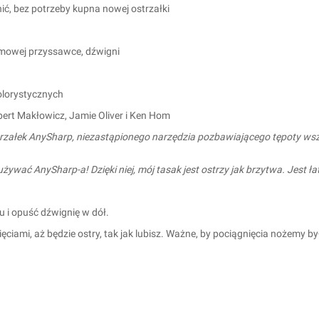
nić, bez potrzeby kupna nowej ostrzałki
umowej przyssawce, dźwigni
olorystycznych
obert Makłowicz, Jamie Oliver i Ken Hom
ałek AnySharp, niezastąpionego narzędzia pozbawiającego tępoty wszys
ywać AnySharp-a! Dzięki niej, mój tasak jest ostrzy jak brzytwa. Jest łatw
tu i opuść dźwignię w dół.
ięciami, aż będzie ostry, tak jak lubisz. Ważne, by pociągnięcia nożemy b