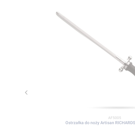
Kod produktu
AF5005
Ostrzałka do noży Artisan RICHAR