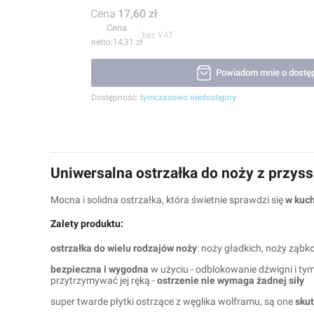
Cena
17,60 zł
Cena
bez VAT
14,31 zł
Powiadom mnie o dostę
Dostępność:
tymczasowo niedostępny
Uniwersalna ostrzałka do noży z przy
Mocna i solidna ostrzałka, która świetnie sprawdzi się
w kuch
Zalety produktu:
ostrzałka do wielu rodzajów noży
: noży gładkich, noży ząb
bezpieczna i wygodna
w użyciu - odblokowanie dźwigni i ty
przytrzymywać jej ręką -
ostrzenie nie wymaga żadnej siły
super twarde płytki ostrzące z węglika wolframu, są one
skut