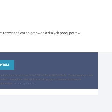
ym rozwiązaniem do gotowania dużych porcji potraw.
RYBUJ
em danych osobowych jest "ADACOR" ADAM KORZENIOWSKI. Przetwarzamy je w celu
owiedzi na zapytanie. Więcej informacji dotyczących przetwarzania danych
jduje się w
polityce prywatności
.