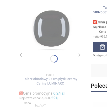
Tab
580x650
Cena 
Najniższa
Cena
936,7
Dostępnoś
Kod produktu
L9817
Talerz obiadowy 27 cm płytki czarny
Carine LUMINARC
Polec
Cena promocyjna
6,24 zł
-22%
Najniższa cena:
7,99 zł
Cena
bez VAT