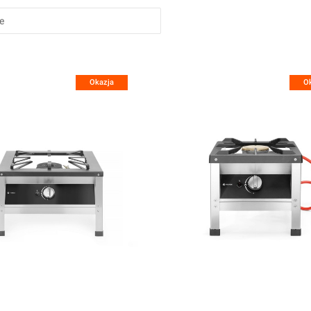
e
Okazja
O