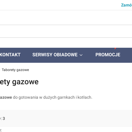
Zamów
KONTAKT
SERWISY OBIADOWE
PROMOCJE
Taborety gazowe
ety gazowe
gazowe
do gotowania w dużych garnkach i kotłach.
y:
3
produktów
: