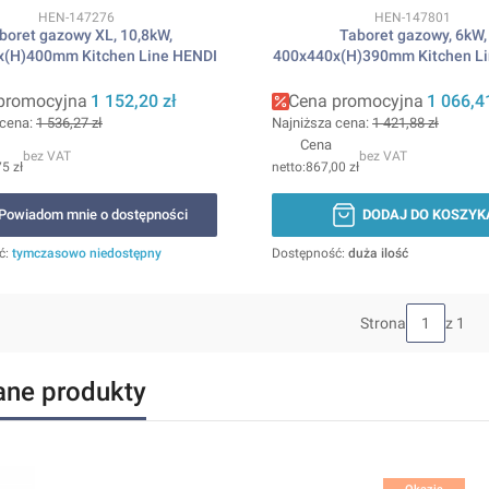
Kod produktu
Kod produktu
HEN-147276
HEN-147801
oret gazowy XL, 10,8kW,
Taboret gazowy, 6kW,
x(H)400mm Kitchen Line HENDI
400x440x(H)390mm Kitchen Li
promocyjna
1 152,20 zł
Cena promocyjna
1 066,4
 cena:
1 536,27 zł
Najniższa cena:
1 421,88 zł
Cena
bez VAT
bez VAT
5 zł
867,00 zł
Powiadom mnie o dostępności
DODAJ DO KOSZYK
ć:
tymczasowo niedostępny
Dostępność:
duża ilość
Strona
z 1
ane produkty