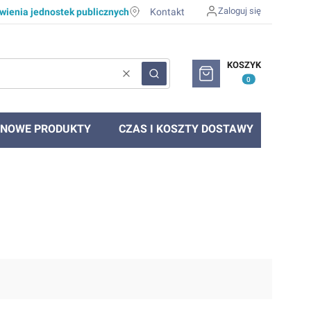
Zaloguj się
ienia jednostek publicznych
Kontakt
Produkty w koszyku: 0. Zob
KOSZYK
Wyczyść
Szukaj
NOWE PRODUKTY
CZAS I KOSZTY DOSTAWY