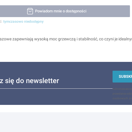
Powiadom mnie o dostępności
ć:
tymczasowo niedostępny
azowe zapewniają wysoką moc grzewczą i stabilność, co czyni je idealn
SUBSK
z się do newsletter
Administrator
przesłania odp
osobowych zna