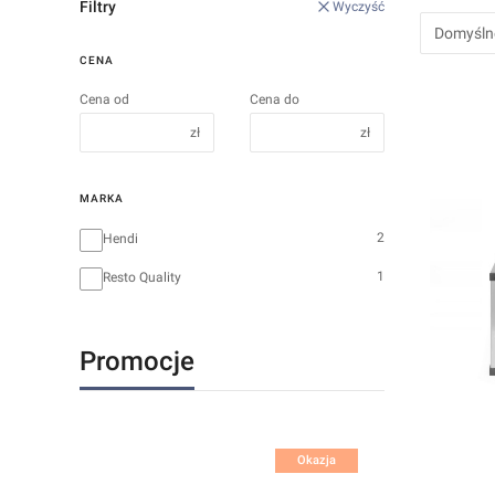
Filtry
Wyczyść
Domyśln
CENA
Cena od
Cena do
zł
zł
MARKA
Marka
2
Hendi
1
Resto Quality
Promocje
Okazja