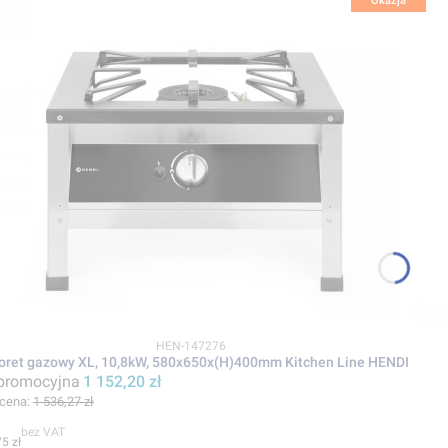
Okazja
Kod produktu
HEN-147276
oret gazowy XL, 10,8kW, 580x650x(H)400mm Kitchen Line HENDI
promocyjna
1 152,20 zł
 cena:
1 536,27 zł
bez VAT
5 zł