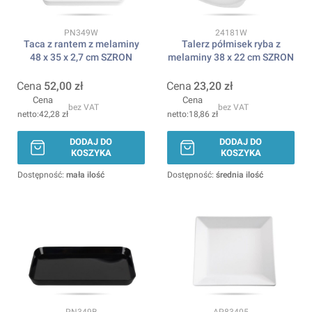
Kod produktu
Kod produktu
PN349W
24181W
Taca z rantem z melaminy
Talerz półmisek ryba z
48 x 35 x 2,7 cm SZRON
melaminy 38 x 22 cm SZRON
Cena
52,00 zł
Cena
23,20 zł
Cena
Cena
bez VAT
bez VAT
42,28 zł
18,86 zł
DODAJ DO
DODAJ DO
KOSZYKA
KOSZYKA
Dostępność:
mała ilość
Dostępność:
średnia ilość
Kod produktu
Kod produktu
PN349B
AP83405