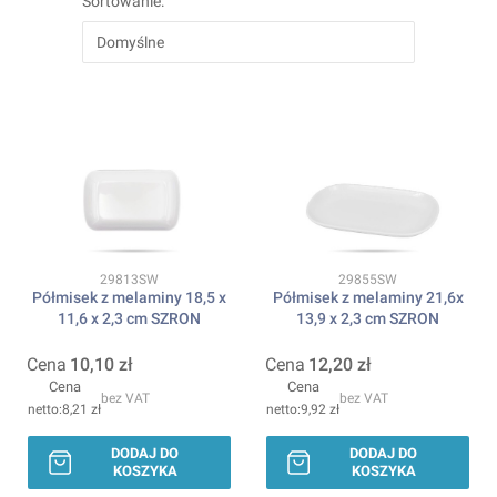
Sortowanie:
Domyślne
Kod produktu
Kod produktu
29813SW
29855SW
Półmisek z melaminy 18,5 x
Półmisek z melaminy 21,6x
11,6 x 2,3 cm SZRON
13,9 x 2,3 cm SZRON
Cena
10,10 zł
Cena
12,20 zł
Cena
Cena
bez VAT
bez VAT
8,21 zł
9,92 zł
DODAJ DO
DODAJ DO
KOSZYKA
KOSZYKA