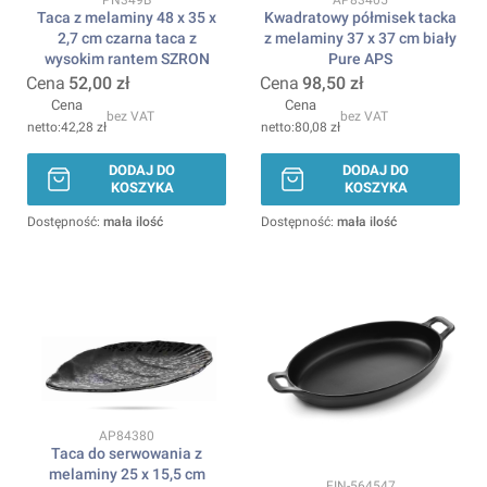
Taca z melaminy 48 x 35 x
Kwadratowy półmisek tacka
2,7 cm czarna taca z
z melaminy 37 x 37 cm biały
wysokim rantem SZRON
Pure APS
Cena
52,00 zł
Cena
98,50 zł
Cena
Cena
bez VAT
bez VAT
42,28 zł
80,08 zł
DODAJ DO
DODAJ DO
KOSZYKA
KOSZYKA
Dostępność:
mała ilość
Dostępność:
mała ilość
Kod produktu
AP84380
Taca do serwowania z
melaminy 25 x 15,5 cm
Kod produktu
FIN-564547