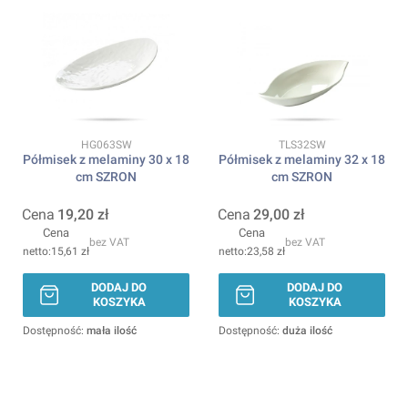
Kod produktu
Kod produktu
HG063SW
TLS32SW
Półmisek z melaminy 30 x 18
Półmisek z melaminy 32 x 18
cm SZRON
cm SZRON
Cena
19,20 zł
Cena
29,00 zł
Cena
Cena
bez VAT
bez VAT
15,61 zł
23,58 zł
DODAJ DO
DODAJ DO
KOSZYKA
KOSZYKA
Dostępność:
mała ilość
Dostępność:
duża ilość