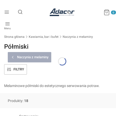
Produkty
Otwórz wyszukiwarkę
Menu
Strona główna
Kawiarnia, bar i bufet
Naczynia z melaminy
Półmiski
Naczynia z melaminy
FILTRY
Melaminowe półmiski do estetycznego serwowania potraw.
Produkty:
18
Lista produktów