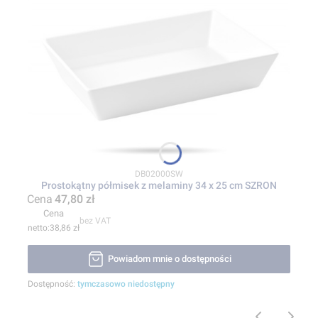
Kod produktu
DB02000SW
Prostokątny półmisek z melaminy 34 x 25 cm SZRON
Cena
47,80 zł
Cena
bez VAT
38,86 zł
Powiadom mnie o dostępności
Dostępność:
tymczasowo niedostępny