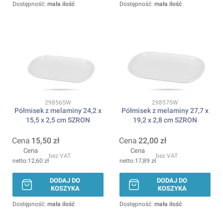
Dostępność:
mała ilość
Dostępność:
mała ilość
Kod produktu
Kod produktu
29856SW
29857SW
Półmisek z melaminy 24,2 x
Półmisek z melaminy 27,7 x
15,5 x 2,5 cm SZRON
19,2 x 2,8 cm SZRON
Cena
15,50 zł
Cena
22,00 zł
Cena
Cena
bez VAT
bez VAT
12,60 zł
17,89 zł
DODAJ DO
DODAJ DO
KOSZYKA
KOSZYKA
Dostępność:
mała ilość
Dostępność:
mała ilość