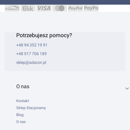
Potrzebujesz pomocy?
+48 94 352 19 91
+48 517 706 189
sklep@adacor.pl
Linki w stopce
O nas
Kontakt
Sklep Stacjonarny
Blog
O nas