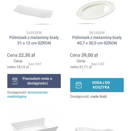
Kod produktu
Kod produktu
24593SW
06160SW
Półmisek z melaminy biały
Półmisek z melaminy biały
31 x 12 cm SZRON
40,7 x 30,5 cm SZRON
Cena
22,30 zł
Cena
39,00 zł
Cena
Cena
bez VAT
bez VAT
18,13 zł
31,71 zł
Powiadom mnie o
DODAJ DO
dostępności
KOSZYKA
Dostępność:
tymczasowo
niedostępny
Dostępność:
mała ilość