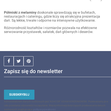
Półmiski z melaminy
doskonale sprawdzają się w bufetach,
restauracjach i cateringu, gdzie liczy się atrakcyjna prezentacja
dań. Są lekkie, trwałe i odporne na intensywne użytkowanie.
Różnorodność kształtów i rozmiarów pozwala na efektowne
serwowanie przystawek, sałatek, dań głównych i deserów.
Zapisz się do newsletter
SUBSKRYBUJ
Administratorem danych osobowych jest "ADACOR" ADAM KORZENIOWSKI. Przetwarzamy je w
celu przesłania odpowiedzi na zapytanie. Więcej informacji dotyczących przetwarzania danych
osobowych znajduje się w
polityce prywatności
.