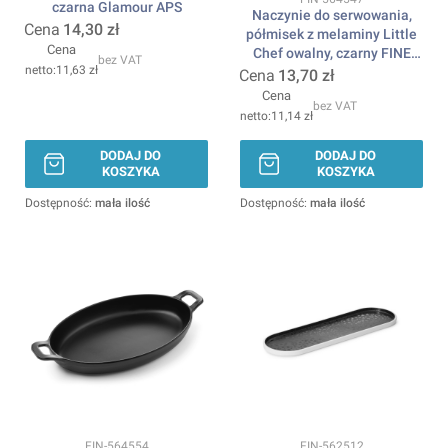
czarna Glamour APS
Naczynie do serwowania,
Cena
14,30 zł
półmisek z melaminy Little
Cena
Chef owalny, czarny FINE
bez VAT
11,63 zł
DINE
Cena
13,70 zł
Cena
bez VAT
11,14 zł
DODAJ DO
DODAJ DO
KOSZYKA
KOSZYKA
Dostępność:
mała ilość
Dostępność:
mała ilość
Kod produktu
Kod produktu
FIN-564554
FIN-562512