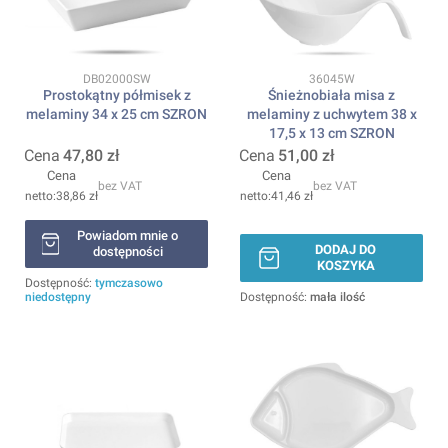
Kod produktu
Kod produktu
DB02000SW
36045W
Prostokątny półmisek z
Śnieżnobiała misa z
melaminy 34 x 25 cm SZRON
melaminy z uchwytem 38 x
17,5 x 13 cm SZRON
Cena
47,80 zł
Cena
51,00 zł
Cena
Cena
bez VAT
bez VAT
38,86 zł
41,46 zł
Powiadom mnie o
DODAJ DO
dostępności
KOSZYKA
Dostępność:
tymczasowo
niedostępny
Dostępność:
mała ilość