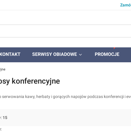
Zamów
KONTAKT
SERWISY OBIADOWE
PROMOCJE
yjne
sy konferencyjne
 serwowania kawy, herbaty i gorących napojów podczas konferencji i e
y:
15
produktów
: