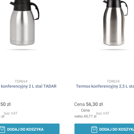
Kod produktu
Kod produktu
TDR664
TDR634
konferencyjny 2 L stal TADAR
Termos konferencyjny 2,5 L s
,50 zł
Cena
56,30 zł
Cena
bez VAT
bez VAT
 zł
45,77 zł
DODAJ DO KOSZYKA
DODAJ DO KOSZYK