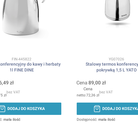
Kod produktu
Kod produktu
FIN-445822
YG07026
onferencyjny do kawy i herbaty
Stalowy termos konferency
1l FINE DINE
pokrywką 1,5 L YATO
6,49 zł
Cena
89,00 zł
Cena
bez VAT
bez VAT
5 zł
72,36 zł
DODAJ DO KOSZYKA
DODAJ DO KOSZYK
ć:
mała ilość
Dostępność:
mała ilość