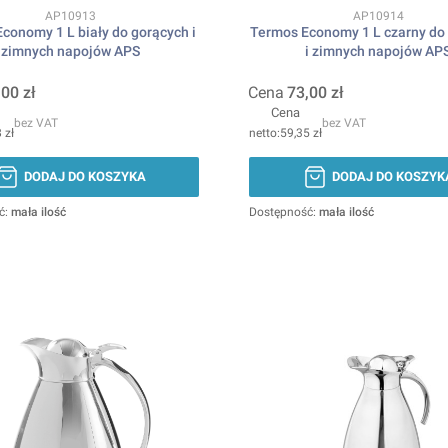
Kod produktu
Kod produktu
AP10913
AP10914
conomy 1 L biały do gorących i
Termos Economy 1 L czarny do
zimnych napojów APS
i zimnych napojów AP
,00 zł
Cena
73,00 zł
Cena
bez VAT
bez VAT
 zł
59,35 zł
DODAJ DO KOSZYKA
DODAJ DO KOSZYK
ć:
mała ilość
Dostępność:
mała ilość