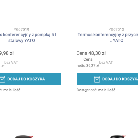
Kod produktu
Kod produktu
YG07019
YG07013
 konferencyjny z pompką 5 l
Termos konferencyjny z przyci
stalowy YATO
L YATO
9,98 zł
Cena
48,30 zł
Cena
bez VAT
bez VAT
 zł
39,27 zł
DODAJ DO KOSZYKA
DODAJ DO KOSZYK
ć:
mała ilość
Dostępność:
mała ilość