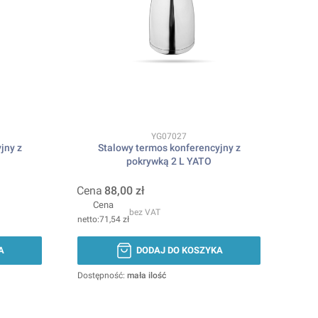
Kod produktu
YG07027
jny z
Stalowy termos konferencyjny z
pokrywką 2 L YATO
Cena
88,00 zł
Cena
bez VAT
71,54 zł
A
DODAJ DO KOSZYKA
Dostępność:
mała ilość