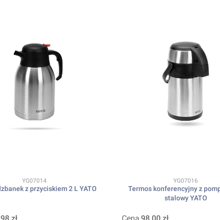
Kod produktu
Kod produktu
YG07014
YG07016
zbanek z przyciskiem 2 L YATO
Termos konferencyjny z pomp
stalowy YATO
,98 zł
Cena
98,00 zł