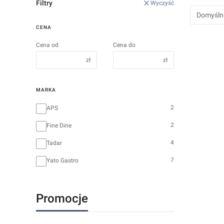
Filtry
Wyczyść
Domyśln
CENA
Cena od
Cena do
zł
zł
MARKA
Marka
2
APS
2
Fine Dine
4
Tadar
7
Yato Gastro
Promocje