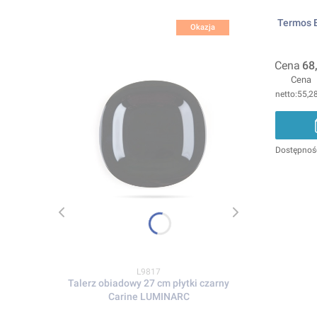
Termos E
Okazja
Cena
68
Cena
55,28
Dostępnoś
Kod produktu
L9817
Talerz obiadowy 27 cm płytki czarny
Carine LUMINARC