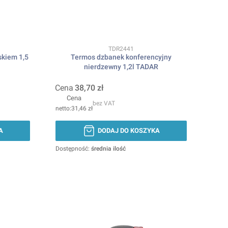
Kod produktu
TDR2441
skiem 1,5
Termos dzbanek konferencyjny
nierdzewny 1,2l TADAR
Cena
38,70 zł
Cena
bez VAT
31,46 zł
A
DODAJ DO KOSZYKA
Dostępność:
średnia ilość