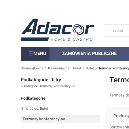
MENU
ZAMÓWIENIA PUBLICZNE
Strona główna
Kawiarnia, bar i bufet
Bufet
Termosy konferenc
Termo
Podkategorie i filtry
w kategorii: Termosy konferencyjne
Termosy do
Podkategorie
Wróć do: Bufet
Produkt
Termosy konferencyjne
Lista 
Sortowanie