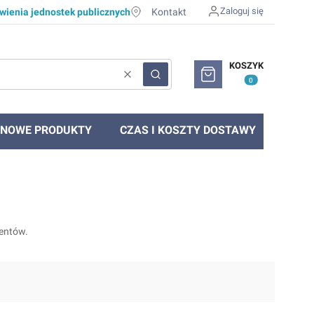
Zaloguj się
ienia jednostek publicznych
Kontakt
Produkty w koszyku: 0. Zob
KOSZYK
Wyczyść
Szukaj
NOWE PRODUKTY
CZAS I KOSZTY DOSTAWY
ventów.