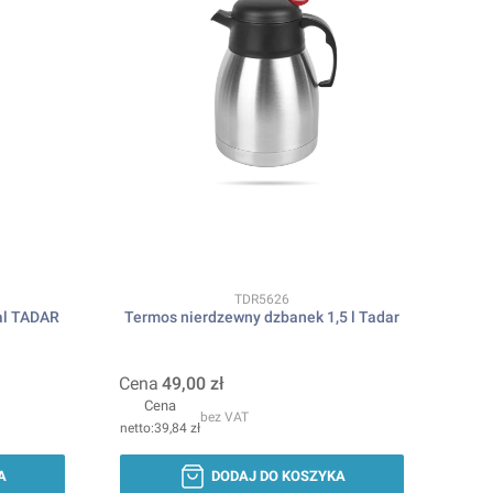
Kod produktu
TDR5626
tal TADAR
Termos nierdzewny dzbanek 1,5 l Tadar
Cena
49,00 zł
Cena
bez VAT
39,84 zł
A
DODAJ DO KOSZYKA