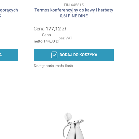
Kod produktu
FIN-445815
 gorących
Termos konferencyjny do kawy i herbaty
S
0,6l FINE DINE
Cena
177,12 zł
Cena
bez VAT
144,00 zł
A
DODAJ DO KOSZYKA
Dostępność:
mała ilość