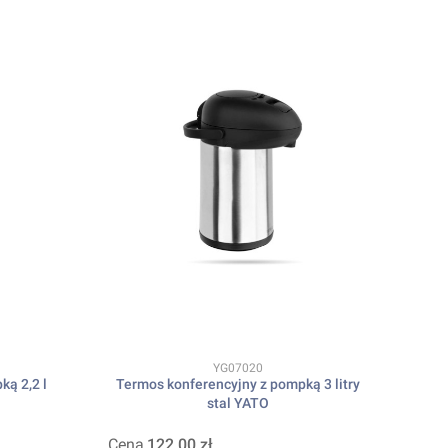
Kod produktu
YG07020
ką 2,2 l
Termos konferencyjny z pompką 3 litry
stal YATO
Cena
122,00 zł