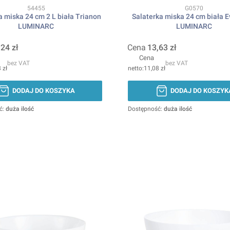
Kod produktu
Kod produktu
54455
G0570
a miska 24 cm 2 L biała Trianon
Salaterka miska 24 cm biała E
LUMINARC
LUMINARC
,24 zł
Cena
13,63 zł
Cena
bez VAT
bez VAT
 zł
11,08 zł
DODAJ DO KOSZYKA
DODAJ DO KOSZYK
ć:
duża ilość
Dostępność:
duża ilość