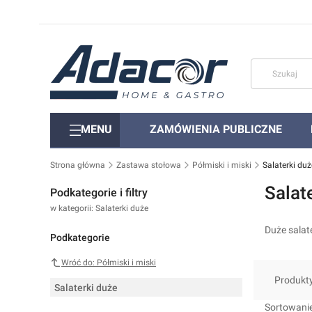
MENU
ZAMÓWIENIA PUBLICZNE
Strona główna
Zastawa stołowa
Półmiski i miski
Salaterki duż
Salat
Podkategorie i filtry
w kategorii: Salaterki duże
Duże salate
Podkategorie
Wróć do: Półmiski i miski
Produkt
Salaterki duże
Lista 
Sortowanie