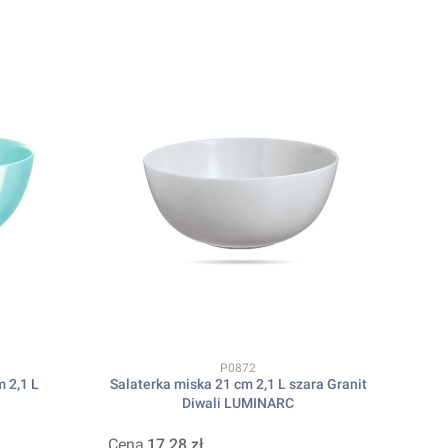
Kod produktu
P0872
m 2,1 L
Salaterka miska 21 cm 2,1 L szara Granit
Diwali LUMINARC
Cena
17,28 zł