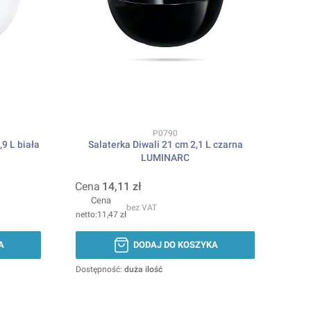
Kod produktu
P0790
9 L biała
Salaterka Diwali 21 cm 2,1 L czarna
LUMINARC
Cena
14,11 zł
Cena
bez VAT
11,47 zł
A
DODAJ DO KOSZYKA
Dostępność:
duża ilość