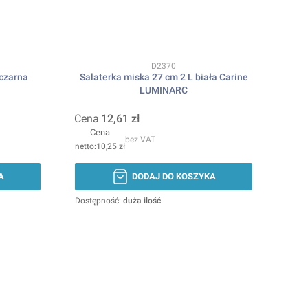
Kod produktu
D2370
 czarna
Salaterka miska 27 cm 2 L biała Carine
LUMINARC
Cena
12,61 zł
Cena
bez VAT
10,25 zł
A
DODAJ DO KOSZYKA
Dostępność:
duża ilość