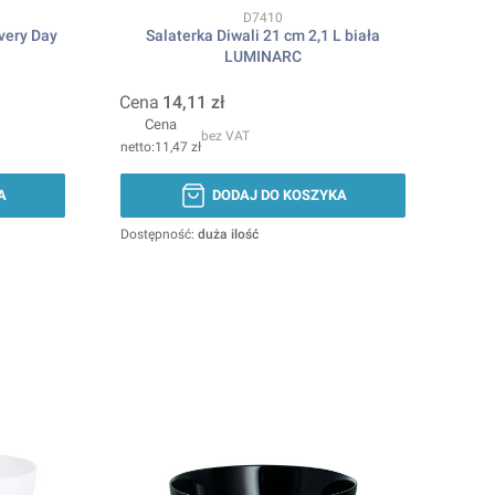
Kod produktu
D7410
very Day
Salaterka Diwali 21 cm 2,1 L biała
LUMINARC
Cena
14,11 zł
Cena
bez VAT
11,47 zł
A
DODAJ DO KOSZYKA
Dostępność:
duża ilość