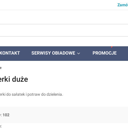
Zamów
KONTAKT
SERWISY OBIADOWE
PROMOCJE
e
erki duże
rki do sałatek i potraw do dzielenia.
y:
102
produktów
: