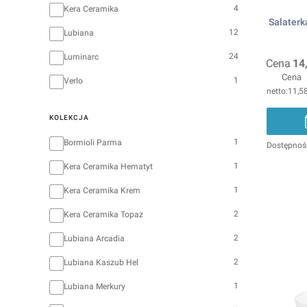
4
Kera Ceramika
Salaterk
12
Lubiana
24
Luminarc
Cena
14
Cena
1
Verlo
11,58
KOLEKCJA
Kolekcja
1
Bormioli Parma
Dostępnoś
1
Kera Ceramika Hematyt
1
Kera Ceramika Krem
2
Kera Ceramika Topaz
2
Lubiana Arcadia
2
Lubiana Kaszub Hel
1
Lubiana Merkury