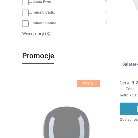
1
Lubiana River
1
Luminarc Cadix
1
Luminarc Carine
Więcej opcji (8)
Promocje
Salaterk
Cena
9,2
Okazja
Cena
7,51 
Dostępnoś