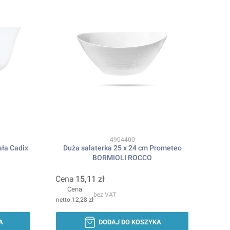
Kod produktu
4904400
ała Cadix
Duża salaterka 25 x 24 cm Prometeo
BORMIOLI ROCCO
Cena
15,11 zł
Cena
bez VAT
12,28 zł
A
DODAJ DO KOSZYKA