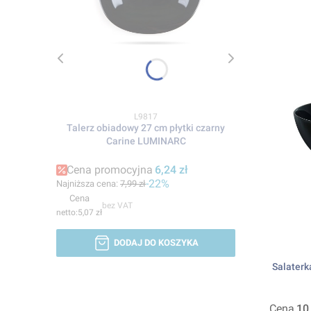
Kod produktu
L9817
Talerz obiadowy 27 cm płytki czarny
Carine LUMINARC
Cena promocyjna
6,24 zł
-22%
Najniższa cena:
7,99 zł
Cena
bez VAT
5,07 zł
DODAJ DO KOSZYKA
Salaterk
Cena
10