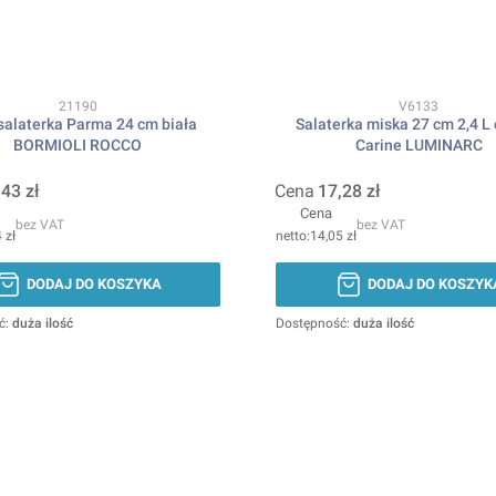
Kod produktu
Kod produktu
21190
V6133
salaterka Parma 24 cm biała
Salaterka miska 27 cm 2,4 L
BORMIOLI ROCCO
Carine LUMINARC
,43 zł
Cena
17,28 zł
Cena
bez VAT
bez VAT
 zł
14,05 zł
DODAJ DO KOSZYKA
DODAJ DO KOSZYK
ć:
duża ilość
Dostępność:
duża ilość