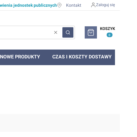
Zaloguj się
ienia jednostek publicznych
Kontakt
Produkty w koszyku: 0. Zob
KOSZYK
Wyczyść
Szukaj
NOWE PRODUKTY
CZAS I KOSZTY DOSTAWY