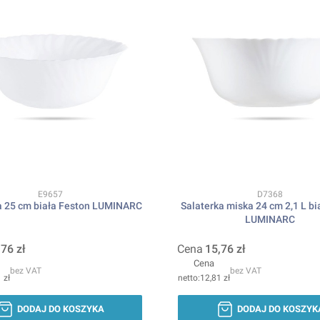
Kod produktu
Kod produktu
E9657
D7368
a 25 cm biała Feston LUMINARC
Salaterka miska 24 cm 2,1 L bi
LUMINARC
,76 zł
Cena
15,76 zł
Cena
bez VAT
bez VAT
 zł
12,81 zł
DODAJ DO KOSZYKA
DODAJ DO KOSZYK