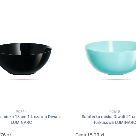
Kod produktu
Kod produktu
P0864
P2615
a miska 18 cm 1 L czarna Diwali
Salaterka miska Diwali 21 c
LUMINARC
turkusowa LUMINARC
,76 zł
Cena
15,20 zł