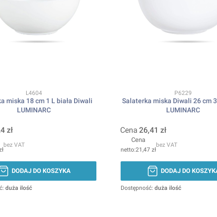
Kod produktu
Kod produktu
L4604
P6229
a miska 18 cm 1 L biała Diwali
Salaterka miska Diwali 26 cm 3,
LUMINARC
LUMINARC
4 zł
Cena
26,41 zł
Cena
bez VAT
bez VAT
zł
21,47 zł
DODAJ DO KOSZYKA
DODAJ DO KOSZYK
ć:
duża ilość
Dostępność:
duża ilość