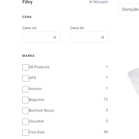
Filtry
Wyczyść
Domyśln
CENA
Cena od
Cena do
zł
zł
MARKA
Marka
1
58 Products
1
APS
1
Arcoroc
12
Bogucice
3
Bormioli Rocco
3
Churchill
40
Fine Dine