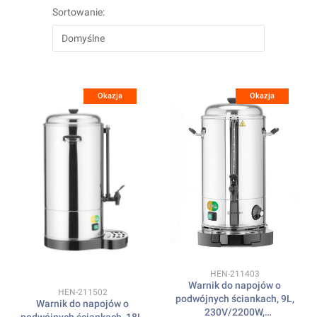
Sortowanie:
Domyślne
Okazja
Okazja
Kod produktu
HEN-211403
Warnik do napojów o
Kod produktu
HEN-211502
podwójnych ściankach, 9L,
Warnik do napojów o
230V/2200W,
podwójnych ściankach, 18L,