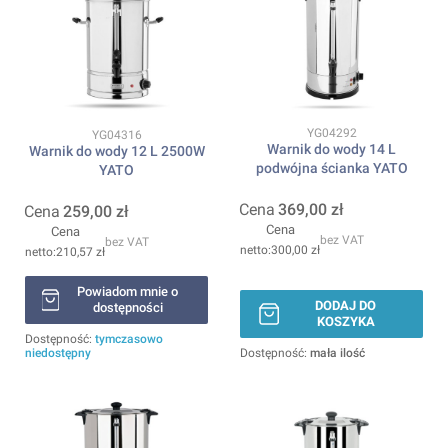
Kod produktu
YG04292
Kod produktu
YG04316
Warnik do wody 14 L
Warnik do wody 12 L 2500W
podwójna ścianka YATO
YATO
Cena
369,00 zł
Cena
259,00 zł
Cena
Cena
bez VAT
bez VAT
300,00 zł
210,57 zł
Powiadom mnie o
DODAJ DO
dostępności
KOSZYKA
Dostępność:
tymczasowo
niedostępny
Dostępność:
mała ilość