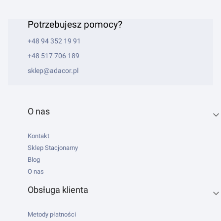
Potrzebujesz pomocy?
+48 94 352 19 91
+48 517 706 189
sklep@adacor.pl
Linki w stopce
O nas
Kontakt
Sklep Stacjonarny
Blog
O nas
Obsługa klienta
Metody płatności