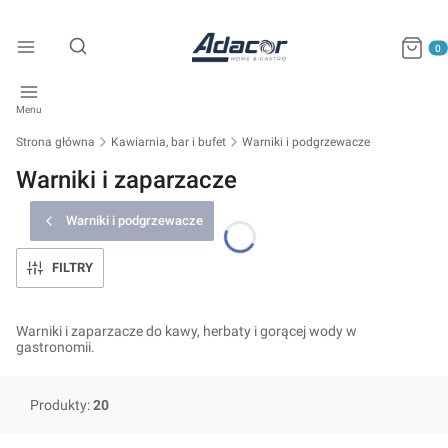
Produkty
Otwórz wyszukiwarkę
Menu
Strona główna
Kawiarnia, bar i bufet
Warniki i podgrzewacze
Warniki i zaparzacze
Warniki i podgrzewacze
FILTRY
Warniki i zaparzacze do kawy, herbaty i gorącej wody w
gastronomii.
Produkty:
20
Lista produktów