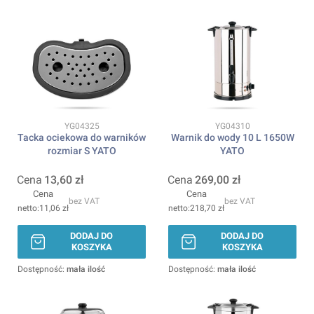
Kod produktu
Kod produktu
YG04325
YG04310
Tacka ociekowa do warników
Warnik do wody 10 L 1650W
rozmiar S YATO
YATO
Cena
13,60 zł
Cena
269,00 zł
Cena
Cena
bez VAT
bez VAT
11,06 zł
218,70 zł
DODAJ DO
DODAJ DO
KOSZYKA
KOSZYKA
Dostępność:
mała ilość
Dostępność:
mała ilość