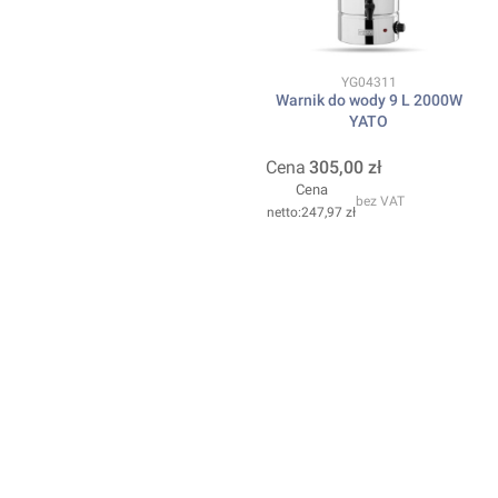
Kod produktu
YG04311
Warnik do wody 9 L 2000W
YATO
Cena
305,00 zł
Cena
bez VAT
247,97 zł