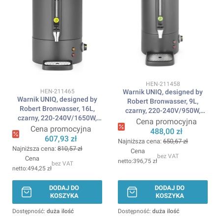
Kod produktu
HEN-211458
Kod produktu
HEN-211465
Warnik UNIQ, designed by
Warnik UNIQ, designed by
Robert Bronwasser, 9L,
Robert Bronwasser, 16L,
czarny, 220-240V/950W,
czarny, 220-240V/1650W,
307x330x(H)450mm HENDI
Cena promocyjna
357x380x(H)502mm HENDI
Cena promocyjna
488,00 zł
607,93 zł
Najniższa cena:
650,67 zł
Najniższa cena:
810,57 zł
Cena
bez VAT
Cena
396,75 zł
bez VAT
494,25 zł
DODAJ DO
DODAJ DO
KOSZYKA
KOSZYKA
Dostępność:
duża ilość
Dostępność:
duża ilość