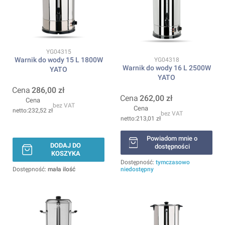
Kod produktu
YG04315
Warnik do wody 15 L 1800W
Kod produktu
YG04318
Warnik do wody 16 L 2500W
YATO
YATO
Cena
286,00 zł
Cena
262,00 zł
Cena
bez VAT
Cena
232,52 zł
bez VAT
213,01 zł
Powiadom mnie o
DODAJ DO
dostępności
KOSZYKA
Dostępność:
tymczasowo
Dostępność:
mała ilość
niedostępny