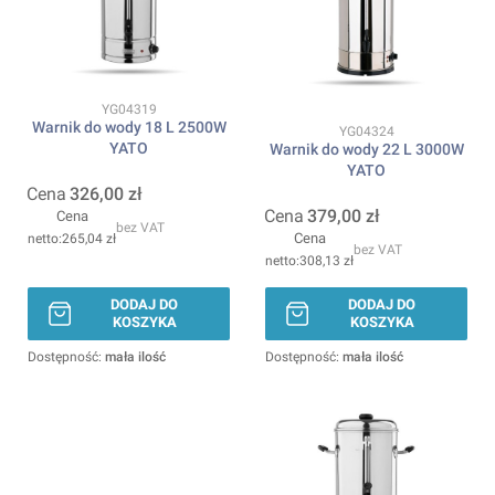
Kod produktu
YG04319
Warnik do wody 18 L 2500W
Kod produktu
YG04324
YATO
Warnik do wody 22 L 3000W
YATO
Cena
326,00 zł
Cena
379,00 zł
Cena
bez VAT
Cena
265,04 zł
bez VAT
308,13 zł
DODAJ DO
DODAJ DO
KOSZYKA
KOSZYKA
Dostępność:
mała ilość
Dostępność:
mała ilość