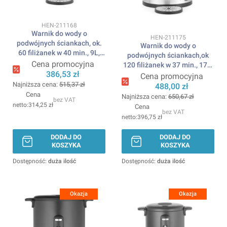
Kod produktu
HEN-211168
Warnik do wody o
Kod produktu
HEN-211175
podwójnych ściankach, ok.
Warnik do wody o
60 filiżanek w 40 min., 9L,
podwójnych ściankach,ok
220-240V/1500W,
Cena promocyjna
120 filiżanek w 37 min., 17L,
340x315x(H)430mm HENDI
386,53 zł
220-240V/2500W,
Cena promocyjna
415x382x(H)480mm HENDI
Najniższa cena:
515,37 zł
488,00 zł
Cena
Najniższa cena:
650,67 zł
bez VAT
314,25 zł
Cena
bez VAT
396,75 zł
DODAJ DO
DODAJ DO
KOSZYKA
KOSZYKA
Dostępność:
duża ilość
Dostępność:
duża ilość
Okazja
Okazja