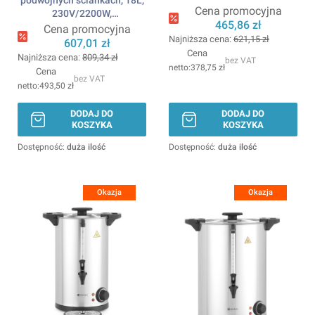
322x390x(H)522mm HENDI
Cena promocyjna
230V/2200W,
465,86 zł
386x393x(H)641mm HENDI
Cena promocyjna
Najniższa cena:
621,15 zł
607,01 zł
Cena
Najniższa cena:
809,34 zł
bez VAT
378,75 zł
Cena
bez VAT
493,50 zł
DODAJ DO
DODAJ DO
KOSZYKA
KOSZYKA
Dostępność:
duża ilość
Dostępność:
duża ilość
Okazja
Okazja