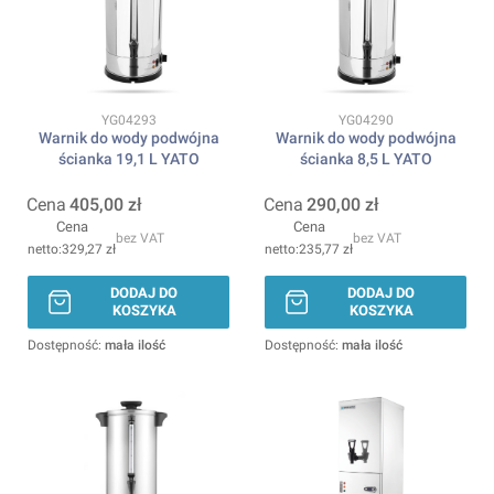
Kod produktu
Kod produktu
YG04293
YG04290
Warnik do wody podwójna
Warnik do wody podwójna
ścianka 19,1 L YATO
ścianka 8,5 L YATO
Cena
405,00 zł
Cena
290,00 zł
Cena
Cena
bez VAT
bez VAT
329,27 zł
235,77 zł
DODAJ DO
DODAJ DO
KOSZYKA
KOSZYKA
Dostępność:
mała ilość
Dostępność:
mała ilość