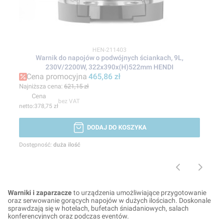
Kod produktu
HEN-211403
Warnik do napojów o podwójnych ściankach, 9L,
230V/2200W, 322x390x(H)522mm HENDI
Cena promocyjna
465,86 zł
Najniższa cena:
621,15 zł
Cena
bez VAT
378,75 zł
DODAJ DO KOSZYKA
Dostępność:
duża ilość
Warniki i zaparzacze
to urządzenia umożliwiające przygotowanie
oraz serwowanie gorących napojów w dużych ilościach. Doskonale
sprawdzają się w hotelach, bufetach śniadaniowych, salach
konferencyjnych oraz podczas eventów.