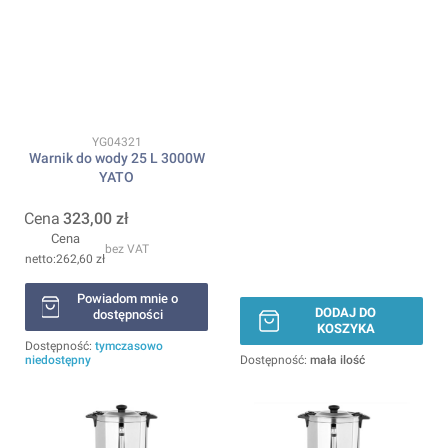
Kod produktu
YG04321
Warnik do wody 25 L 3000W
YATO
Cena
323,00 zł
Cena
bez VAT
262,60 zł
Powiadom mnie o
DODAJ DO
dostępności
KOSZYKA
Dostępność:
tymczasowo
niedostępny
Dostępność:
mała ilość