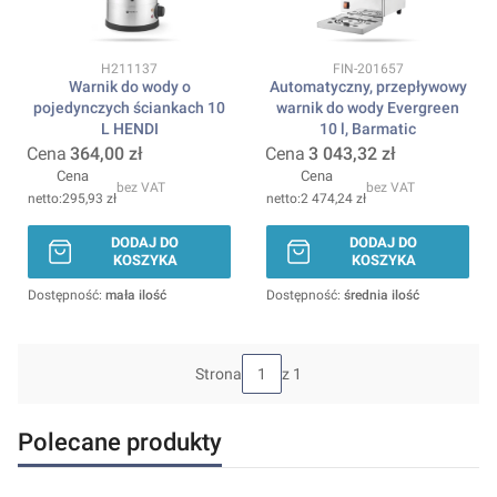
Kod produktu
Kod produktu
H211137
FIN-201657
Warnik do wody o
Automatyczny, przepływowy
pojedynczych ściankach 10
warnik do wody Evergreen
L HENDI
10 l, Barmatic
Cena
364,00 zł
Cena
3 043,32 zł
Cena
Cena
bez VAT
bez VAT
295,93 zł
2 474,24 zł
DODAJ DO
DODAJ DO
KOSZYKA
KOSZYKA
Dostępność:
mała ilość
Dostępność:
średnia ilość
Strona
z 1
Polecane produkty