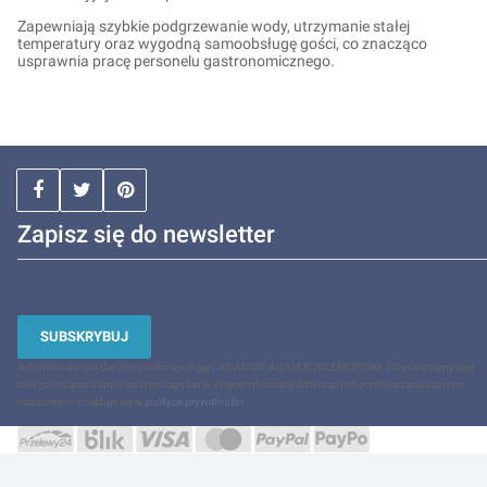
Zapewniają szybkie podgrzewanie wody, utrzymanie stałej
temperatury oraz wygodną samoobsługę gości, co znacząco
usprawnia pracę personelu gastronomicznego.
Zapisz się do newsletter
SUBSKRYBUJ
Administratorem danych osobowych jest "ADACOR" ADAM KORZENIOWSKI. Przetwarzamy je w
celu przesłania odpowiedzi na zapytanie. Więcej informacji dotyczących przetwarzania danych
osobowych znajduje się w
polityce prywatności
.