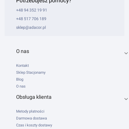
Potrzebujesz pomocy?
+48 94 352 19 91
+48 517 706 189
sklep@adacor.pl
Linki w stopce
O nas
Kontakt
Sklep Stacjonarny
Blog
O nas
Obsługa klienta
Metody płatności
Darmowa dostawa
Czas i koszty dostawy