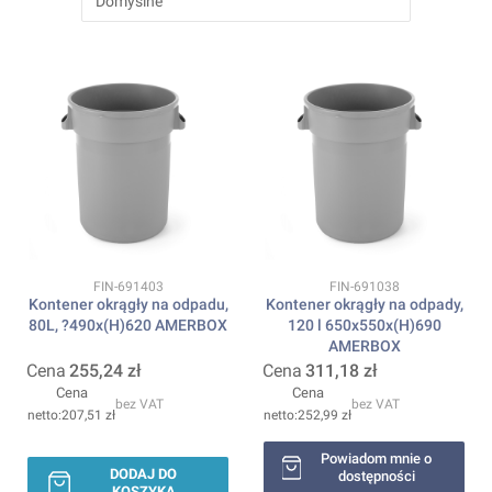
Domyślne
Kod produktu
Kod produktu
FIN-691403
FIN-691038
Kontener okrągły na odpadu,
Kontener okrągły na odpady,
80L, ?490x(H)620 AMERBOX
120 l 650x550x(H)690
AMERBOX
Cena
255,24 zł
Cena
311,18 zł
Cena
Cena
bez VAT
bez VAT
207,51 zł
252,99 zł
Powiadom mnie o
DODAJ DO
dostępności
KOSZYKA