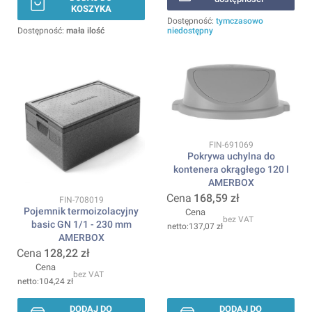
KOSZYKA
Dostępność:
tymczasowo
Dostępność:
mała ilość
niedostępny
Kod produktu
FIN-691069
Pokrywa uchylna do
kontenera okrągłego 120 l
AMERBOX
Cena
168,59 zł
Kod produktu
FIN-708019
Pojemnik termoizolacyjny
Cena
bez VAT
basic GN 1/1 - 230 mm
137,07 zł
AMERBOX
Cena
128,22 zł
Cena
bez VAT
104,24 zł
DODAJ DO
DODAJ DO