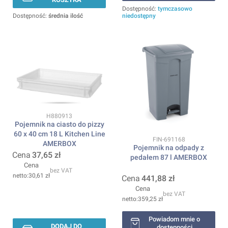
Dostępność:
tymczasowo
Dostępność:
średnia ilość
niedostępny
Kod produktu
H880913
Pojemnik na ciasto do pizzy
60 x 40 cm 18 L Kitchen Line
Kod produktu
FIN-691168
AMERBOX
Pojemnik na odpady z
Cena
37,65 zł
pedałem 87 l AMERBOX
Cena
bez VAT
30,61 zł
Cena
441,88 zł
Cena
bez VAT
359,25 zł
Powiadom mnie o
DODAJ DO
dostępności