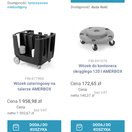
Dostępność:
tymczasowo
niedostępny
Dostępność:
duża ilość
Kod produktu
FIN-691076
Wózek do kontenera
okrągłego 120 l AMERBOX
Kod produktu
FIN-877906
Cena
172,65 zł
Wózek cateringowy na
talerze AMERBOX
Cena
bez VAT
140,37 zł
Cena
1 958,98 zł
Cena
bez VAT
1 592,67 zł
DODAJ DO
DODAJ DO
KOSZYKA
KOSZYKA