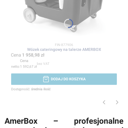
Kod produktu
FIN-877906
Wózek cateringowy na talerze AMERBOX
Cena
1 958,98 zł
Cena
bez VAT
1 592,67 zł
DODAJ DO KOSZYKA
Dostępność:
średnia ilość
AmerBox – profesjonalne