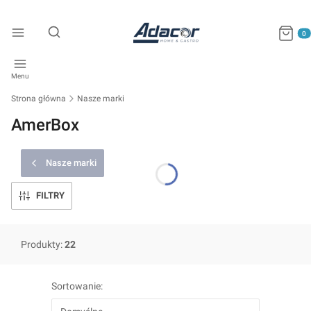
Produkty
Otwórz wyszukiwarkę
Menu
Strona główna
Nasze marki
AmerBox
Nasze marki
FILTRY
Produkty:
22
Lista produktów
Sortowanie: