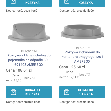
KOSZYKA
KOSZYKA
Dostępność:
duża ilość
Dostępność:
średnia ilość
Kod produktu
FIN-691052
Kod produktu
FIN-691434
Pokrywa z otworem do
Pokrywa z klapą uchylną do
kontenera okrągłego 120 l
pojemnika na odpadki 80L
AMERBOX
691403 AMERBOX
Cena
125,60 zł
Cena
108,61 zł
Cena
bez VAT
Cena
102,11 zł
bez VAT
88,30 zł
DODAJ DO
DODAJ DO
KOSZYKA
KOSZYKA
Dostępność:
średnia ilość
Dostępność:
średnia ilość