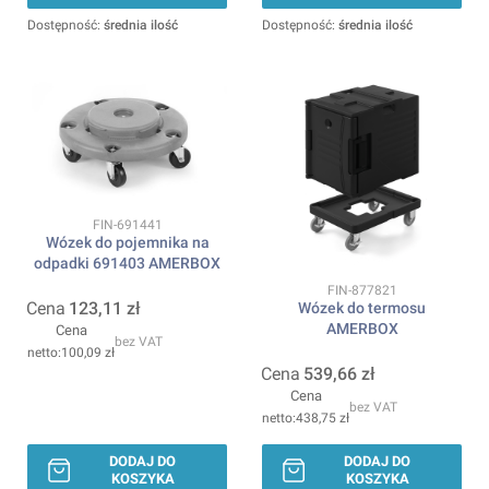
Dostępność:
średnia ilość
Dostępność:
średnia ilość
Kod produktu
FIN-691441
Wózek do pojemnika na
odpadki 691403 AMERBOX
Kod produktu
FIN-877821
Cena
123,11 zł
Wózek do termosu
AMERBOX
Cena
bez VAT
100,09 zł
Cena
539,66 zł
Cena
bez VAT
438,75 zł
DODAJ DO
DODAJ DO
KOSZYKA
KOSZYKA