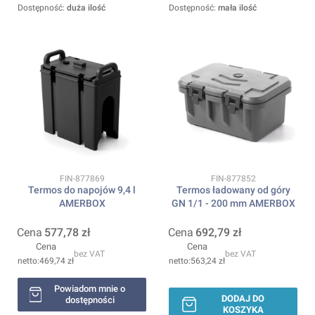
Dostępność:
duża ilość
Dostępność:
mała ilość
Kod produktu
Kod produktu
FIN-877869
FIN-877852
Termos do napojów 9,4 l
Termos ładowany od góry
AMERBOX
GN 1/1 - 200 mm AMERBOX
Cena
577,78 zł
Cena
692,79 zł
Cena
Cena
bez VAT
bez VAT
469,74 zł
563,24 zł
Powiadom mnie o
DODAJ DO
dostępności
KOSZYKA