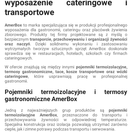
wyposażenie cateringowe i
transportowe
AmerBox
to marka specjalizująca się w produkcji profesjonalnego
wyposażenia dla gastronomii, cateringu oraz placówek żywienia
zbiorowego. Produkty tej firmy projektowane są z myślą o
bezpiecznym
transporcie, przechowywaniu i organizacji żywności
oraz naczyń
. Dzięki solidnemu wykonaniu i zastosowaniu
wytrzymałych tworzyw sztucznych sprzęt AmerBox doskonale
sprawdza się w restauracjach, hotelach, szkołach czy firmach
cateringowych.
W ofercie znajdują się między innymi
pojemniki termoizolacyjne,
termosy gastronomiczne, tace, kosze transportowe oraz wózki
cateringowe
, które usprawniają pracę w profesjonalnej
gastronomii.
Pojemniki termoizolacyjne i termosy
gastronomiczne AmerBox
Jedną z najważniejszych grup produktów są
pojemniki
termoizolacyjne AmerBox
, przeznaczone do transportu i
przechowywania żywności w odpowiedniej temperaturze.
Specjalna konstrukcja oraz izolacja pozwalają utrzymać zarówno
ciepłe, jak i zimne potrawy podczas transportu i serwowania.