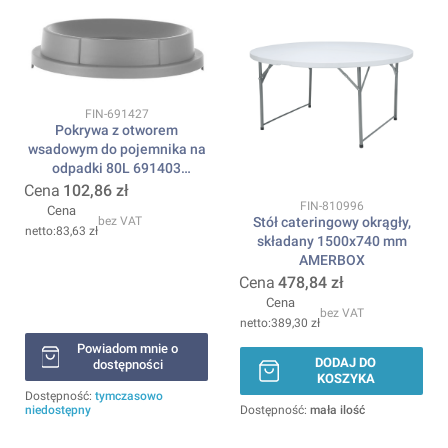
Kod produktu
FIN-691427
Pokrywa z otworem
wsadowym do pojemnika na
odpadki 80L 691403
AMERBOX
Cena
102,86 zł
Kod produktu
FIN-810996
Cena
Stół cateringowy okrągły,
bez VAT
83,63 zł
składany 1500x740 mm
AMERBOX
Cena
478,84 zł
Cena
bez VAT
389,30 zł
Powiadom mnie o
DODAJ DO
dostępności
KOSZYKA
Dostępność:
tymczasowo
niedostępny
Dostępność:
mała ilość