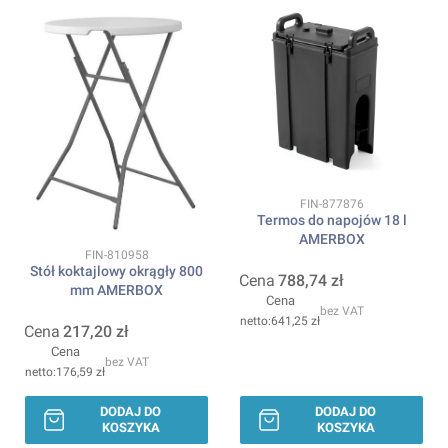
Kod produktu
FIN-877876
Termos do napojów 18 l
AMERBOX
Kod produktu
FIN-810958
Stół koktajlowy okrągły 800
Cena
788,74 zł
mm AMERBOX
Cena
bez VAT
641,25 zł
Cena
217,20 zł
Cena
bez VAT
176,59 zł
DODAJ DO
DODAJ DO
KOSZYKA
KOSZYKA