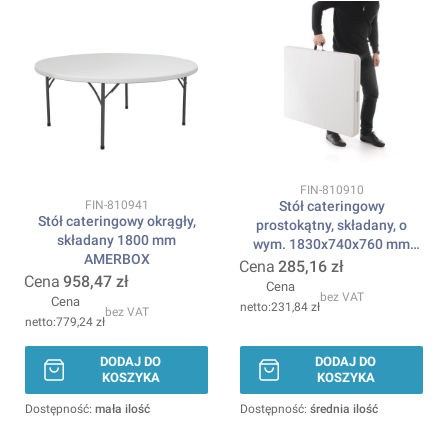
Kod produktu
FIN-810910
Kod produktu
Stół cateringowy
FIN-810941
Stół cateringowy okrągły,
prostokątny, składany, o
składany 1800 mm
wym. 1830x740x760 mm
AMERBOX
AMERBOX
Cena
285,16 zł
Cena
958,47 zł
Cena
bez VAT
Cena
231,84 zł
bez VAT
779,24 zł
DODAJ DO
DODAJ DO
KOSZYKA
KOSZYKA
Dostępność:
mała ilość
Dostępność:
średnia ilość