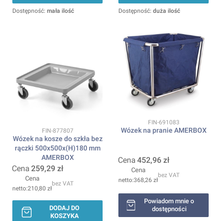
Dostępność:
mała ilość
Dostępność:
duża ilość
Kod produktu
FIN-691083
Wózek na pranie AMERBOX
Kod produktu
FIN-877807
Wózek na kosze do szkła bez
rączki 500x500x(H)180 mm
AMERBOX
Cena
452,96 zł
Cena
259,29 zł
Cena
bez VAT
Cena
368,26 zł
bez VAT
210,80 zł
Powiadom mnie o
DODAJ DO
dostępności
KOSZYKA