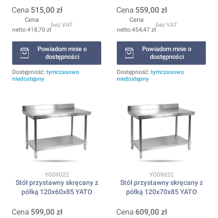
Cena
515,00 zł
Cena
559,00 zł
Cena
Cena
bez VAT
bez VAT
418,70 zł
454,47 zł
Powiadom mnie o
Powiadom mnie o
dostępności
dostępności
Dostępność:
tymczasowo
Dostępność:
tymczasowo
niedostępny
niedostępny
Kod produktu
Kod produktu
YG09022
YG09032
Stół przystawny skręcany z
Stół przystawny skręcany z
półką 120x60x85 YATO
półką 120x70x85 YATO
Cena
599,00 zł
Cena
609,00 zł