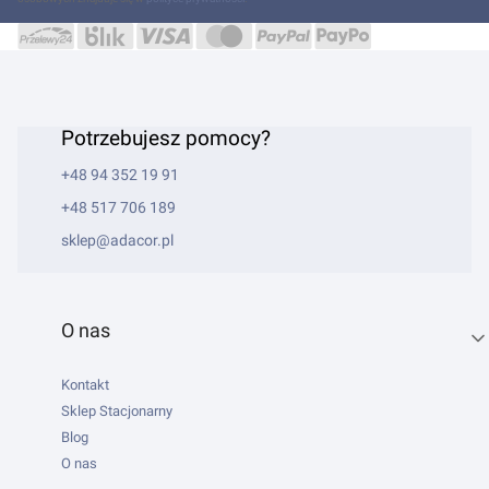
Potrzebujesz pomocy?
+48 94 352 19 91
+48 517 706 189
sklep@adacor.pl
Linki w stopce
O nas
Kontakt
Sklep Stacjonarny
Blog
O nas