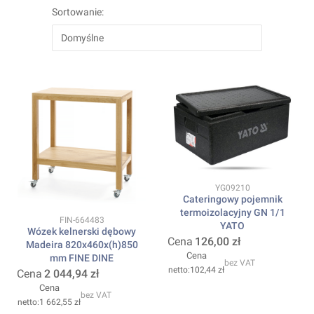
Sortowanie:
Domyślne
Kod produktu
YG09210
Cateringowy pojemnik
termoizolacyjny GN 1/1
Kod produktu
FIN-664483
YATO
Wózek kelnerski dębowy
Cena
126,00 zł
Madeira 820x460x(h)850
Cena
mm FINE DINE
bez VAT
102,44 zł
Cena
2 044,94 zł
Cena
bez VAT
1 662,55 zł