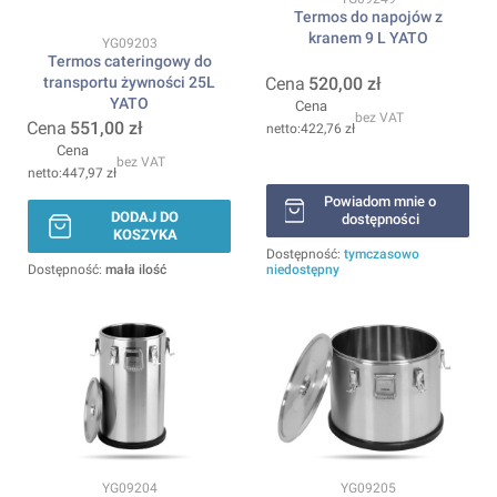
Termos do napojów z
kranem 9 L YATO
Kod produktu
YG09203
Termos cateringowy do
transportu żywności 25L
Cena
520,00 zł
YATO
Cena
bez VAT
Cena
551,00 zł
422,76 zł
Cena
bez VAT
447,97 zł
Powiadom mnie o
DODAJ DO
dostępności
KOSZYKA
Dostępność:
tymczasowo
Dostępność:
mała ilość
niedostępny
Kod produktu
Kod produktu
YG09204
YG09205