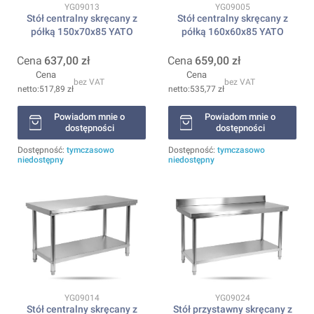
Kod produktu
Kod produktu
YG09013
YG09005
Stół centralny skręcany z
Stół centralny skręcany z
półką 150x70x85 YATO
półką 160x60x85 YATO
Cena
637,00 zł
Cena
659,00 zł
Cena
Cena
bez VAT
bez VAT
517,89 zł
535,77 zł
Powiadom mnie o
Powiadom mnie o
dostępności
dostępności
Dostępność:
tymczasowo
Dostępność:
tymczasowo
niedostępny
niedostępny
Kod produktu
Kod produktu
YG09014
YG09024
Stół centralny skręcany z
Stół przystawny skręcany z