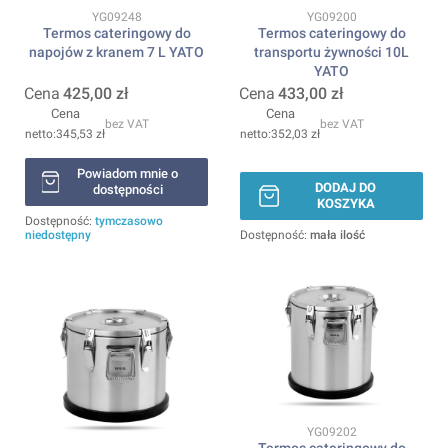
Kod produktu
Kod produktu
YG09248
YG09200
Termos cateringowy do
Termos cateringowy do
napojów z kranem 7 L YATO
transportu żywności 10L
YATO
Cena
425,00 zł
Cena
433,00 zł
Cena
Cena
bez VAT
bez VAT
345,53 zł
352,03 zł
Powiadom mnie o
DODAJ DO
dostępności
KOSZYKA
Dostępność:
tymczasowo
niedostępny
Dostępność:
mała ilość
Kod produktu
YG09202
Termos cateringowy do