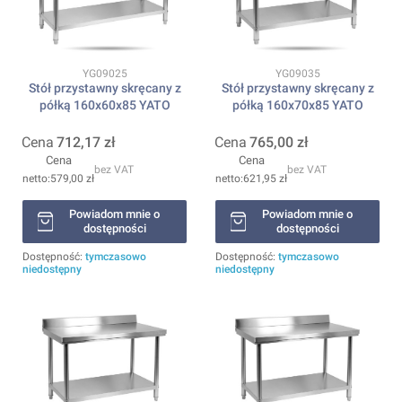
Kod produktu
Kod produktu
YG09025
YG09035
Stół przystawny skręcany z
Stół przystawny skręcany z
półką 160x60x85 YATO
półką 160x70x85 YATO
Cena
712,17 zł
Cena
765,00 zł
Cena
Cena
bez VAT
bez VAT
579,00 zł
621,95 zł
Powiadom mnie o
Powiadom mnie o
dostępności
dostępności
Dostępność:
tymczasowo
Dostępność:
tymczasowo
niedostępny
niedostępny