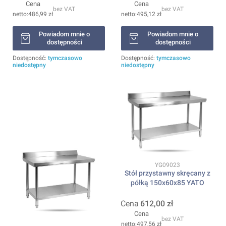
Cena
Cena
bez VAT
bez VAT
486,99 zł
495,12 zł
Powiadom mnie o
Powiadom mnie o
dostępności
dostępności
Dostępność:
tymczasowo
Dostępność:
tymczasowo
niedostępny
niedostępny
Kod produktu
YG09023
Stół przystawny skręcany z
półką 150x60x85 YATO
Cena
612,00 zł
Cena
bez VAT
497,56 zł