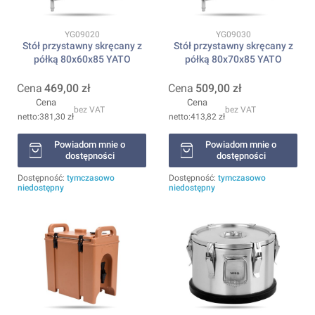
Kod produktu
Kod produktu
YG09020
YG09030
Stół przystawny skręcany z
Stół przystawny skręcany z
półką 80x60x85 YATO
półką 80x70x85 YATO
Cena
469,00 zł
Cena
509,00 zł
Cena
Cena
bez VAT
bez VAT
381,30 zł
413,82 zł
Powiadom mnie o
Powiadom mnie o
dostępności
dostępności
Dostępność:
tymczasowo
Dostępność:
tymczasowo
niedostępny
niedostępny