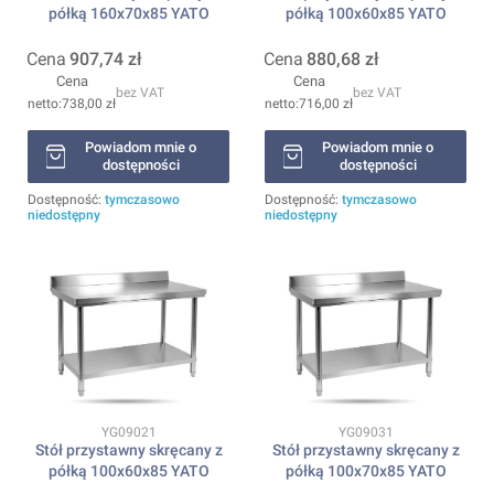
półką 160x70x85 YATO
półką 100x60x85 YATO
Cena
907,74 zł
Cena
880,68 zł
Cena
Cena
bez VAT
bez VAT
738,00 zł
716,00 zł
Powiadom mnie o
Powiadom mnie o
dostępności
dostępności
Dostępność:
tymczasowo
Dostępność:
tymczasowo
niedostępny
niedostępny
Kod produktu
Kod produktu
YG09021
YG09031
Stół przystawny skręcany z
Stół przystawny skręcany z
półką 100x60x85 YATO
półką 100x70x85 YATO