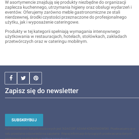
W asortymencie znajdują się produkty niezbędne do organizacji
zaplecza kuchennego, utrzymania higieny oraz obsługi wydarzeń i
eventów. Oferujemy zarówno meble gastronomiczne ze stali
nierdzewnej, środki czystości przeznaczone do profesjonalnego
użytku, jak i wyposażenie cateringowe.
Produkty w tej kategorii spełniają wymagania intensywnego
użytkowania w restauracjach, hotelach, stołówkach, zakładach
przetwórczych oraz w cateringu mobilnym.
Zapisz się do newsletter
SUBSKRYBUJ
Administratorem danych osobowych jest "ADACOR" ADAM KORZENIOWSKI. Przetwarzamy je w
celu przesłania odpowiedzi na zapytanie. Więcej informacji dotyczących przetwarzania danych
osobowych znajduje się w
polityce prywatności
.