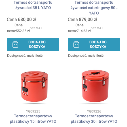
Termos do transportu
Termos do transportu
żywności 35 L YATO
żywności cateringowy 50L
YATO
Cena
680,00 zł
Cena
879,00 zł
Cena
Cena
bez VAT
bez VAT
552,85 zł
714,63 zł
DODAJ DO
DODAJ DO
KOSZYKA
KOSZYKA
Dostępność:
mała ilość
Dostępność:
mała ilość
Kod produktu
Kod produktu
YG09225
YG09226
Termos transportowy
Termos transportowy
plastikowy 15 litrów YATO
plastikowy 30 litrów YATO