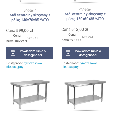
Kod produktu
YG09004
Kod produktu
YG09012
Stół centralny skręcany z
Stół centralny skręcany z
półką 150x60x85 YATO
półką 140x70x85 YATO
Cena
612,00 zł
Cena
599,00 zł
Cena
Cena
bez VAT
bez VAT
497,56 zł
486,99 zł
Powiadom mnie o
Powiadom mnie o
dostępności
dostępności
Dostępność:
tymczasowo
Dostępność:
tymczasowo
niedostępny
niedostępny