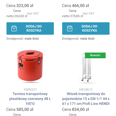
Cena
323,00 zł
Cena
466,00 zł
Cena
Cena
bez VAT
bez VAT
262,60 zł
378,86 zł
DODAJ DO
DODAJ DO
KOSZYKA
KOSZYKA
Dostępność:
mała ilość
Dostępność:
mała ilość
Nowość
Kod produktu
Kod produktu
YG09227
H810613
Termos transportowy
Wózek transportowy do
plastikowy czerwony 48 L
pojemników 15 x GN 1/1 44 x
YATO
61 x 171 cm Profi Line HENDI
Cena
585,00 zł
Cena
834,00 zł
Cena
Cena