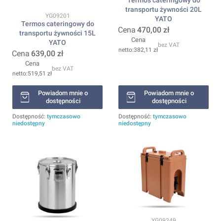
transportu żywności 20L
Kod produktu
YG09201
YATO
Termos cateringowy do
Cena
470,00 zł
transportu żywności 15L
Cena
YATO
bez VAT
382,11 zł
Cena
639,00 zł
Cena
bez VAT
519,51 zł
Powiadom mnie o
Powiadom mnie o
dostępności
dostępności
Dostępność:
tymczasowo
Dostępność:
tymczasowo
niedostępny
niedostępny
Kod produktu
YG09249