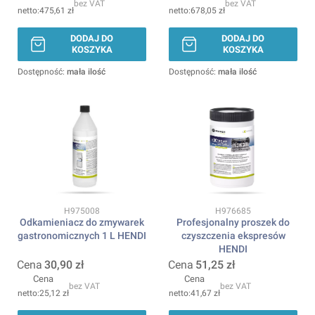
bez VAT
bez VAT
475,61 zł
678,05 zł
DODAJ DO
DODAJ DO
KOSZYKA
KOSZYKA
Dostępność:
mała ilość
Dostępność:
mała ilość
Kod produktu
Kod produktu
H975008
H976685
Odkamieniacz do zmywarek
Profesjonalny proszek do
gastronomicznych 1 L HENDI
czyszczenia ekspresów
HENDI
Cena
30,90 zł
Cena
51,25 zł
Cena
Cena
bez VAT
bez VAT
25,12 zł
41,67 zł