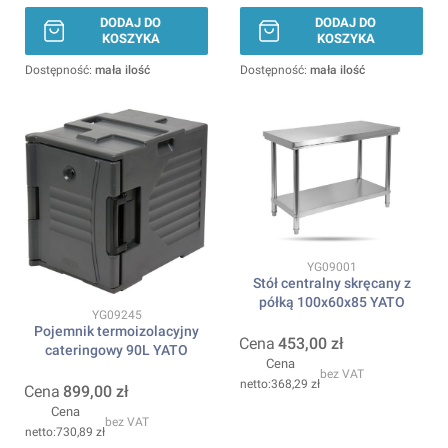
DODAJ DO
DODAJ DO
KOSZYKA
KOSZYKA
Dostępność:
mała ilość
Dostępność:
mała ilość
Kod produktu
YG09001
Stół centralny skręcany z
półką 100x60x85 YATO
Kod produktu
YG09245
Pojemnik termoizolacyjny
Cena
453,00 zł
cateringowy 90L YATO
Cena
bez VAT
368,29 zł
Cena
899,00 zł
Cena
bez VAT
730,89 zł