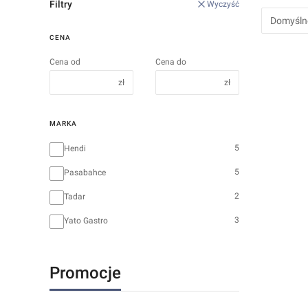
Filtry
Wyczyść
Domyśln
CENA
Cena od
Cena do
zł
zł
MARKA
Marka
5
Hendi
5
Pasabahce
2
Tadar
3
Yato Gastro
Promocje