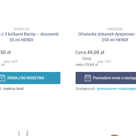
Kod produktu
Kod produktu
H599105
H462904
 z 3 kulkami BarUp – dozownik
Oliwiarka dzbanek dyspenser 
35 ml HENDI
250 ml HENDI
,50 zł
Cena
49,00 zł
Cena
bez VAT
bez VAT
 zł
39,84 zł
DODAJ DO KOSZYKA
Powiadom mnie o dostęp
ć:
średnia ilość
Dostępność:
tymczasowo niedostęp