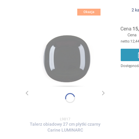
2 k
Okazja
Cena
15
Cena
12,44
Dostępnoś
Kod produktu
L9817
Talerz obiadowy 27 cm płytki czarny
Carine LUMINARC