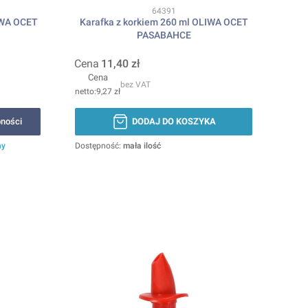
Kod produktu
64391
LIWA OCET
Karafka z korkiem 260 ml OLIWA OCET
PASABAHCE
Cena
11,40 zł
Cena
bez VAT
9,27 zł
ności
DODAJ DO KOSZYKA
ny
Dostępność:
mała ilość