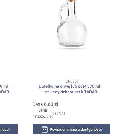
Kod produktu
TDR6369
50 ml –
Butelka na oliwę lub ocet 370 ml –
TADAR
szklany dzbanuszek TADAR
Cena
6,60 zł
Cena
bez VAT
5,37 zł
ności
Powiadom mnie o dostępności