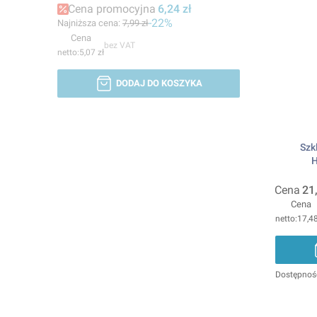
Cena promocyjna
6,24 zł
-22%
Najniższa cena:
7,99 zł
Cena
bez VAT
5,07 zł
DODAJ DO KOSZYKA
Szk
Cena
21
Cena
17,48
Dostępnoś