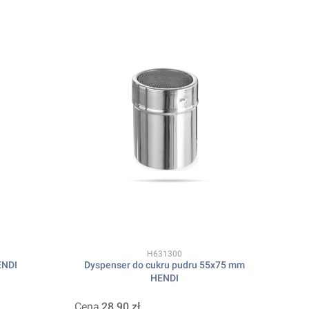
Kod produktu
H631300
ENDI
Dyspenser do cukru pudru 55x75 mm
HENDI
Cena
28,90 zł