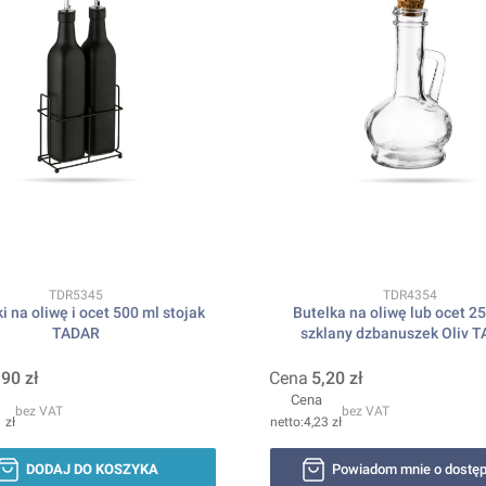
Kod produktu
Kod produktu
TDR5345
TDR4354
i na oliwę i ocet 500 ml stojak
Butelka na oliwę lub ocet 2
TADAR
szklany dzbanuszek Oliv 
,90 zł
Cena
5,20 zł
Cena
bez VAT
bez VAT
 zł
4,23 zł
DODAJ DO KOSZYKA
Powiadom mnie o dostęp