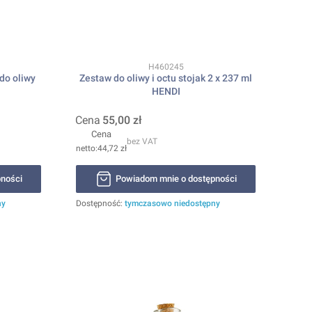
Kod produktu
H460245
do oliwy
Zestaw do oliwy i octu stojak 2 x 237 ml
HENDI
Cena
55,00 zł
Cena
bez VAT
44,72 zł
ności
Powiadom mnie o dostępności
ny
Dostępność:
tymczasowo niedostępny