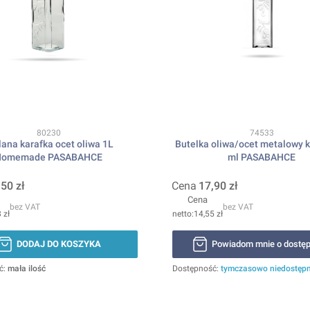
Kod produktu
Kod produktu
80230
74533
lana karafka ocet oliwa 1L
Butelka oliwa/ocet metalowy 
Homemade PASABAHCE
ml PASABAHCE
,50 zł
Cena
17,90 zł
Cena
bez VAT
bez VAT
 zł
14,55 zł
DODAJ DO KOSZYKA
Powiadom mnie o dostęp
ć:
mała ilość
Dostępność:
tymczasowo niedostęp