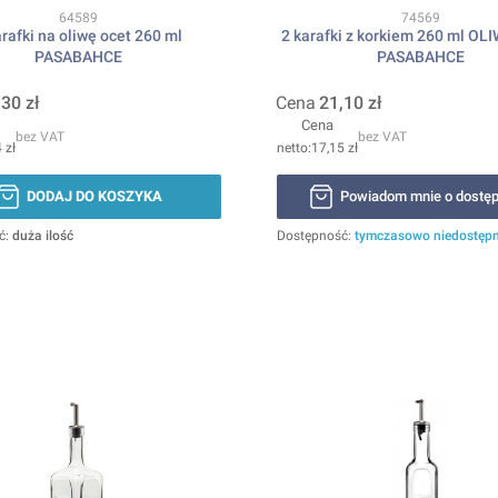
Kod produktu
Kod produktu
64589
74569
arafki na oliwę ocet 260 ml
2 karafki z korkiem 260 ml O
PASABAHCE
PASABAHCE
,30 zł
Cena
21,10 zł
Cena
bez VAT
bez VAT
 zł
17,15 zł
DODAJ DO KOSZYKA
Powiadom mnie o dostęp
ć:
duża ilość
Dostępność:
tymczasowo niedostęp