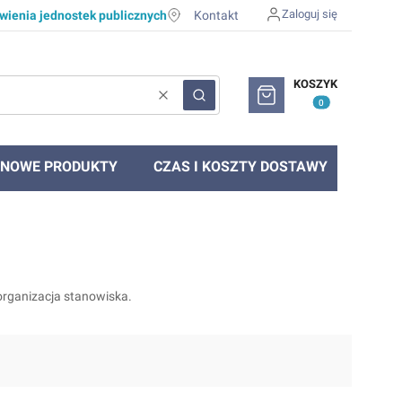
Zaloguj się
ienia jednostek publicznych
Kontakt
Produkty w koszyku: 0. Zob
KOSZYK
Wyczyść
Szukaj
NOWE PRODUKTY
CZAS I KOSZTY DOSTAWY
organizacja stanowiska.