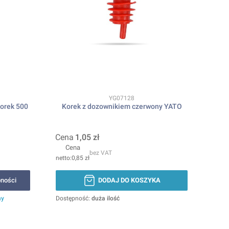
Kod produktu
YG07128
korek 500
Korek z dozownikiem czerwony YATO
Cena
1,05 zł
Cena
bez VAT
0,85 zł
ności
DODAJ DO KOSZYKA
ny
Dostępność:
duża ilość