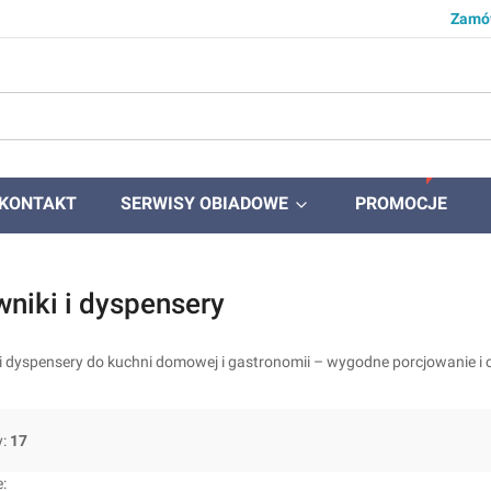
Zamów
KONTAKT
SERWISY OBIADOWE
PROMOCJE
niki i dyspensery
i dyspensery do kuchni domowej i gastronomii – wygodne porcjowanie i 
y:
17
produktów
: