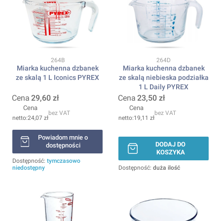
Kod produktu
Kod produktu
264B
264D
Miarka kuchenna dzbanek
Miarka kuchenna dzbanek
ze skalą 1 L Iconics PYREX
ze skalą niebieska podziałka
1 L Daily PYREX
Cena
29,60 zł
Cena
23,50 zł
Cena
Cena
bez VAT
bez VAT
24,07 zł
19,11 zł
Powiadom mnie o
DODAJ DO
dostępności
KOSZYKA
Dostępność:
tymczasowo
niedostępny
Dostępność:
duża ilość