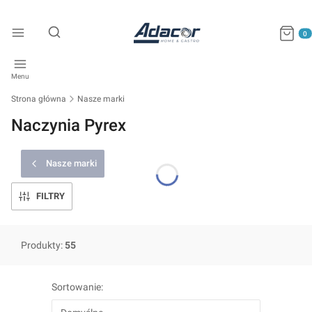
Produkty
Otwórz wyszukiwarkę
Menu
Strona główna
Nasze marki
Naczynia Pyrex
Nasze marki
FILTRY
Produkty:
55
Lista produktów
Sortowanie: