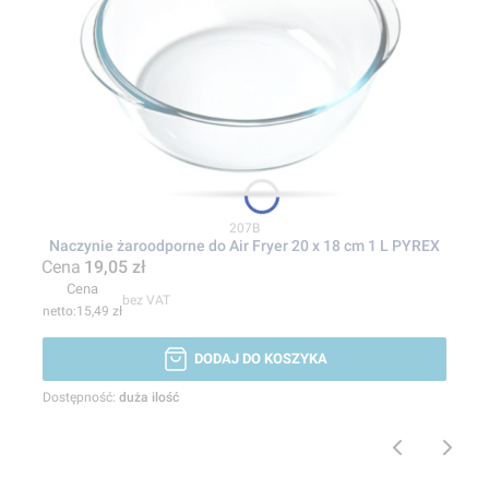
Kod produktu
207B
Naczynie żaroodporne do Air Fryer 20 x 18 cm 1 L PYREX
Cena
19,05 zł
Cena
bez VAT
15,49 zł
DODAJ DO KOSZYKA
Dostępność:
duża ilość