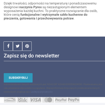
Dzięki trwałości, odporności na temperaturę i ponadczasowemu
designowi
naczynia Pyrex
są niezastąpionym elementem
wyposażenia każdej kuchni. To praktyczne rozwiązanie dla osób,
które cenią
funkcjonalne i wytrzymałe szkło kuchenne do
pieczenia, gotowania i przechowywania potraw
.
Zapisz się do newsletter
SUBSKRYBUJ
Administratorem danych osobowych jest "ADACOR" ADAM KORZENIOWSKI. Przetwarzamy je w
celu przesłania odpowiedzi na zapytanie. Więcej informacji dotyczących przetwarzania danych
osobowych znajduje się w
polityce prywatności
.