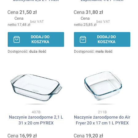
Cena
21,50 zł
Cena
31,80 zł
Cena
Cena
bez VAT
bez VAT
17,48 zł
25,85 zł
DODAJ DO
DODAJ DO
KOSZYKA
KOSZYKA
Dostępność:
duża ilość
Dostępność:
mała ilość
Kod produktu
Kod produktu
407B
211B
Naczynie żaroodporne 2,1 L
Naczynie żaroodporne do Air
31 x 20 cm PYREX
Fryer 20 x 17 cm 1 L PYREX
Cena
16,99 zł
Cena
19,20 zł