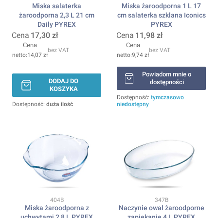
Miska salaterka
Miska żaroodporna 1 L 17
żaroodporna 2,3 L 21 cm
cm salaterka szklana Iconics
Daily PYREX
PYREX
Cena
17,30 zł
Cena
11,98 zł
Cena
Cena
bez VAT
bez VAT
14,07 zł
9,74 zł
Powiadom mnie o
DODAJ DO
dostępności
KOSZYKA
Dostępność:
tymczasowo
Dostępność:
duża ilość
niedostępny
Kod produktu
Kod produktu
404B
347B
Miska żaroodporna z
Naczynie owal żaroodporne
uchwytami 2,8 L PYREX
zapiekanie 4 L PYREX