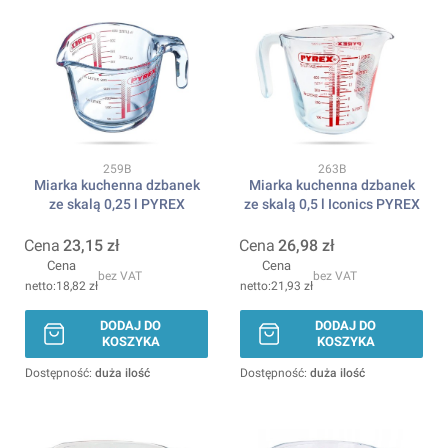
Kod produktu
Kod produktu
259B
263B
Miarka kuchenna dzbanek
Miarka kuchenna dzbanek
ze skalą 0,25 l PYREX
ze skalą 0,5 l Iconics PYREX
Cena
23,15 zł
Cena
26,98 zł
Cena
Cena
bez VAT
bez VAT
18,82 zł
21,93 zł
DODAJ DO
DODAJ DO
KOSZYKA
KOSZYKA
Dostępność:
duża ilość
Dostępność:
duża ilość