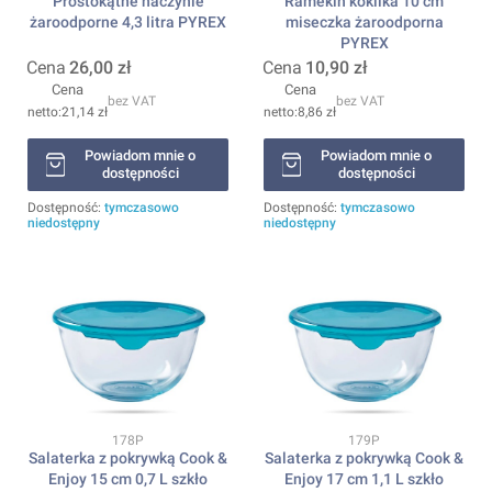
Prostokątne naczynie
Ramekin kokilka 10 cm
żaroodporne 4,3 litra PYREX
miseczka żaroodporna
PYREX
Cena
26,00 zł
Cena
10,90 zł
Cena
Cena
bez VAT
bez VAT
21,14 zł
8,86 zł
Powiadom mnie o
Powiadom mnie o
dostępności
dostępności
Dostępność:
tymczasowo
Dostępność:
tymczasowo
niedostępny
niedostępny
Kod produktu
Kod produktu
178P
179P
Salaterka z pokrywką Cook &
Salaterka z pokrywką Cook &
Enjoy 15 cm 0,7 L szkło
Enjoy 17 cm 1,1 L szkło