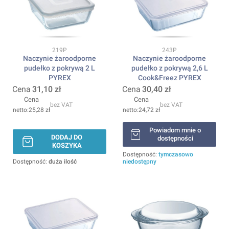
Kod produktu
Kod produktu
219P
243P
Naczynie żaroodporne
Naczynie żaroodporne
pudełko z pokrywą 2 L
pudełko z pokrywą 2,6 L
PYREX
Cook&Freez PYREX
Cena
31,10 zł
Cena
30,40 zł
Cena
Cena
bez VAT
bez VAT
25,28 zł
24,72 zł
Powiadom mnie o
DODAJ DO
dostępności
KOSZYKA
Dostępność:
tymczasowo
Dostępność:
duża ilość
niedostępny