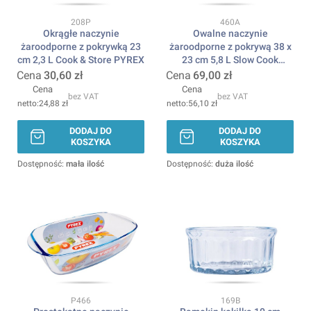
Kod produktu
Kod produktu
208P
460A
Okrągłe naczynie
Owalne naczynie
żaroodporne z pokrywką 23
żaroodporne z pokrywą 38 x
cm 2,3 L Cook & Store PYREX
23 cm 5,8 L Slow Cook
PYREX
Cena
30,60 zł
Cena
69,00 zł
Cena
Cena
bez VAT
bez VAT
24,88 zł
56,10 zł
DODAJ DO
DODAJ DO
KOSZYKA
KOSZYKA
Dostępność:
mała ilość
Dostępność:
duża ilość
Kod produktu
Kod produktu
P466
169B