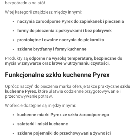
bezpośrednio na stół.
W tej kategorii znajdziesz między innymi:
naczynia żaroodporne Pyrex do zapiekanek i pieczenia
formy do pieczenia z pokrywkami i bez pokrywek
prostokątne i owalne naczynia do piekarnika
szklane brytfanny i formy kuchenne
Produkty są
odporne na wysoką temperaturę, bezpieczne do
mycia w zmywarce oraz łatwe w utrzymaniu czystości
.
Funkcjonalne szkło kuchenne Pyrex
Oprócz naczyń do pieczenia marka oferuje także praktyczne
szkło
kuchenne Pyrex
, które ułatwia codzienne przygotowywanie i
przechowywanie potraw.
W ofercie dostępne są między innymi:
kuchenne miarki Pyrex ze szkła żaroodpornego
salaterki i miski kuchenne
szklane pojemniki do przechowywania żywności