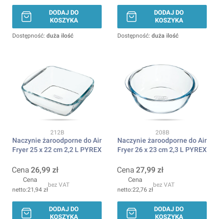
DODAJ DO
DODAJ DO
KOSZYKA
KOSZYKA
Dostępność:
duża ilość
Dostępność:
duża ilość
Kod produktu
Kod produktu
212B
208B
Naczynie żaroodporne do Air
Naczynie żaroodporne do Air
Fryer 25 x 22 cm 2,2 L PYREX
Fryer 26 x 23 cm 2,3 L PYREX
Cena
26,99 zł
Cena
27,99 zł
Cena
Cena
bez VAT
bez VAT
21,94 zł
22,76 zł
DODAJ DO
DODAJ DO
KOSZYKA
KOSZYKA