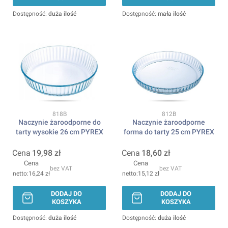
Dostępność:
duża ilość
Dostępność:
mała ilość
Kod produktu
Kod produktu
818B
812B
Naczynie żaroodporne do
Naczynie żaroodporne
tarty wysokie 26 cm PYREX
forma do tarty 25 cm PYREX
Cena
19,98 zł
Cena
18,60 zł
Cena
Cena
bez VAT
bez VAT
16,24 zł
15,12 zł
DODAJ DO
DODAJ DO
KOSZYKA
KOSZYKA
Dostępność:
duża ilość
Dostępność:
duża ilość