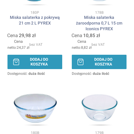
Kod produktu
Kod produktu
180P
178B
Miska salaterka z pokrywą
Miska salaterka
21 cm 2 L PYREX
żaroodporna 0,7 L 15 cm
Iconics PYREX
Cena
29,98 zł
Cena
10,85 zł
Cena
Cena
bez VAT
bez VAT
24,37 zł
8,82 zł
DODAJ DO
DODAJ DO
KOSZYKA
KOSZYKA
Dostępność:
duża ilość
Dostępność:
duża ilość
Kod produktu
Kod produktu
180B
179B