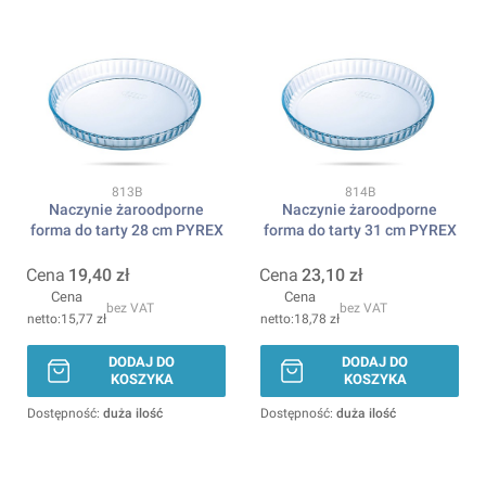
Kod produktu
Kod produktu
813B
814B
Naczynie żaroodporne
Naczynie żaroodporne
forma do tarty 28 cm PYREX
forma do tarty 31 cm PYREX
Cena
19,40 zł
Cena
23,10 zł
Cena
Cena
bez VAT
bez VAT
15,77 zł
18,78 zł
DODAJ DO
DODAJ DO
KOSZYKA
KOSZYKA
Dostępność:
duża ilość
Dostępność:
duża ilość