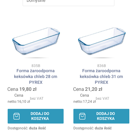
Domyślne
Kod produktu
Kod produktu
835B
836B
Forma żaroodporna
Forma żaroodporna
keksówka chleb 28 cm
keksówka chleb 31 cm
PYREX
PYREX
Cena
19,80 zł
Cena
21,20 zł
Cena
Cena
bez VAT
bez VAT
16,10 zł
17,24 zł
DODAJ DO
DODAJ DO
KOSZYKA
KOSZYKA
Dostępność:
duża ilość
Dostępność:
duża ilość