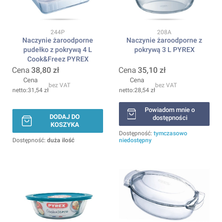
Kod produktu
Kod produktu
244P
208A
Naczynie żaroodporne
Naczynie żaroodporne z
pudełko z pokrywą 4 L
pokrywą 3 L PYREX
Cook&Freez PYREX
Cena
38,80 zł
Cena
35,10 zł
Cena
Cena
bez VAT
bez VAT
31,54 zł
28,54 zł
Powiadom mnie o
DODAJ DO
dostępności
KOSZYKA
Dostępność:
tymczasowo
Dostępność:
duża ilość
niedostępny