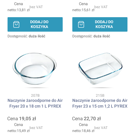
Cena
Cena
bez VAT
bez VAT
13,81 zł
15,61 zł
DODAJ DO
DODAJ DO
KOSZYKA
KOSZYKA
Dostępność:
duża ilość
Dostępność:
duża ilość
Kod produktu
Kod produktu
207B
215B
Naczynie żaroodporne do Air
Naczynie żaroodporne do Air
Fryer 20 x 18 cm 1 L PYREX
Fryer 23 x 15 cm 1,2 L PYREX
Cena
19,05 zł
Cena
22,70 zł
Cena
Cena
bez VAT
bez VAT
15,49 zł
18,46 zł