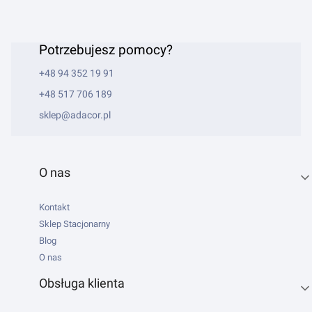
Potrzebujesz pomocy?
+48 94 352 19 91
+48 517 706 189
sklep@adacor.pl
Linki w stopce
O nas
Kontakt
Sklep Stacjonarny
Blog
O nas
Obsługa klienta