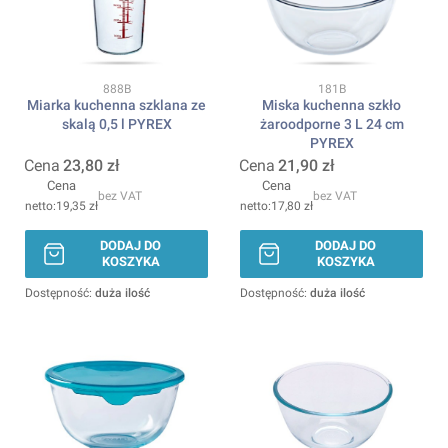
Kod produktu
Kod produktu
888B
181B
Miarka kuchenna szklana ze
Miska kuchenna szkło
skalą 0,5 l PYREX
żaroodporne 3 L 24 cm
PYREX
Cena
23,80 zł
Cena
21,90 zł
Cena
Cena
bez VAT
bez VAT
19,35 zł
17,80 zł
DODAJ DO
DODAJ DO
KOSZYKA
KOSZYKA
Dostępność:
duża ilość
Dostępność:
duża ilość