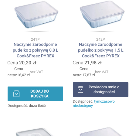
Kod produktu
Kod produktu
241P
242P
Naczynie żaroodporne
Naczynie żaroodporne
pudełko z pokrywą 0,8 L
pudełko z pokrywą 1,5 L
Cook&Freez PYREX
Cook&Freez PYREX
Cena
20,20 zł
Cena
21,98 zł
Cena
Cena
bez VAT
bez VAT
16,42 zł
17,87 zł
Powiadom mnie o
DODAJ DO
dostępności
KOSZYKA
Dostępność:
tymczasowo
Dostępność:
duża ilość
niedostępny