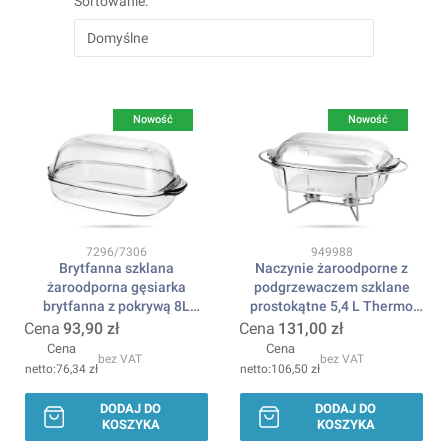
Sortowanie:
Domyślne
Nowość
Nowość
Kod produktu
Kod produktu
7296/7306
949988
Brytfanna szklana
Naczynie żaroodporne z
żaroodporna gęsiarka
podgrzewaczem szklane
brytfanna z pokrywą 8L
prostokątne 5,4 L Thermo
SIMAX
SIMAX
Cena
93,90 zł
Cena
131,00 zł
Cena
Cena
bez VAT
bez VAT
76,34 zł
106,50 zł
DODAJ DO
DODAJ DO
KOSZYKA
KOSZYKA