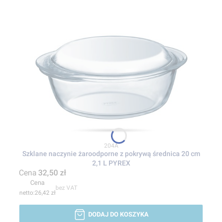
Kod produktu
204A
Szklane naczynie żaroodporne z pokrywą średnica 20 cm
2,1 L PYREX
Cena
32,50 zł
Cena
bez VAT
26,42 zł
DODAJ DO KOSZYKA