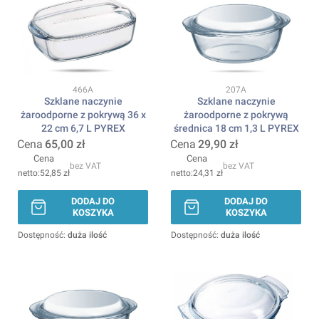
Kod produktu
Kod produktu
466A
207A
Szklane naczynie
Szklane naczynie
żaroodporne z pokrywą 36 x
żaroodporne z pokrywą
22 cm 6,7 L PYREX
średnica 18 cm 1,3 L PYREX
Cena
65,00 zł
Cena
29,90 zł
Cena
Cena
bez VAT
bez VAT
52,85 zł
24,31 zł
DODAJ DO
DODAJ DO
KOSZYKA
KOSZYKA
Dostępność:
duża ilość
Dostępność:
duża ilość