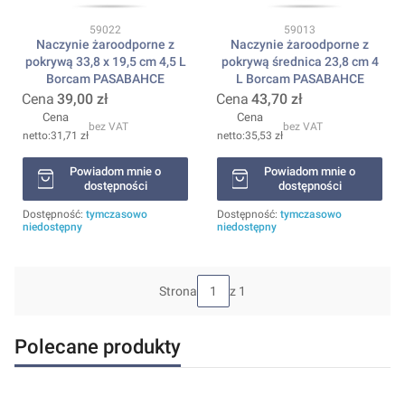
Kod produktu
Kod produktu
59022
59013
Naczynie żaroodporne z
Naczynie żaroodporne z
pokrywą 33,8 x 19,5 cm 4,5 L
pokrywą średnica 23,8 cm 4
Borcam PASABAHCE
L Borcam PASABAHCE
Cena
39,00 zł
Cena
43,70 zł
Cena
Cena
bez VAT
bez VAT
31,71 zł
35,53 zł
Powiadom mnie o
Powiadom mnie o
dostępności
dostępności
Dostępność:
tymczasowo
Dostępność:
tymczasowo
niedostępny
niedostępny
Strona
z 1
Polecane produkty