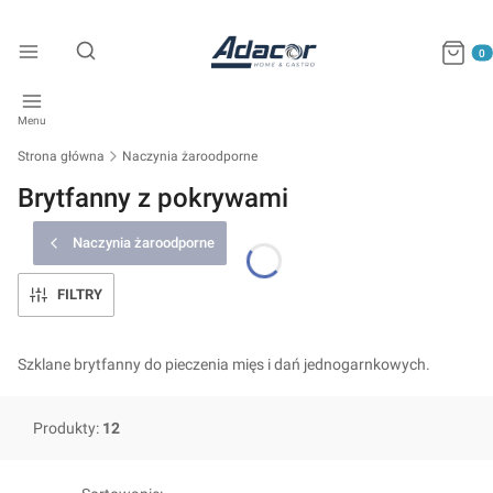
Produkty
Otwórz wyszukiwarkę
Menu
Strona główna
Naczynia żaroodporne
Brytfanny z pokrywami
Naczynia żaroodporne
FILTRY
Szklane brytfanny do pieczenia mięs i dań jednogarnkowych.
Produkty:
12
Lista produktów