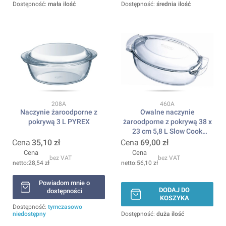
Dostępność:
mała ilość
Dostępność:
średnia ilość
Kod produktu
Kod produktu
208A
460A
Naczynie żaroodporne z
Owalne naczynie
pokrywą 3 L PYREX
żaroodporne z pokrywą 38 x
23 cm 5,8 L Slow Cook
PYREX
Cena
35,10 zł
Cena
69,00 zł
Cena
Cena
bez VAT
bez VAT
28,54 zł
56,10 zł
Powiadom mnie o
DODAJ DO
dostępności
KOSZYKA
Dostępność:
tymczasowo
niedostępny
Dostępność:
duża ilość