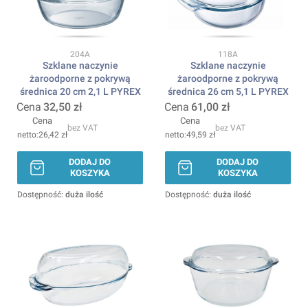
Kod produktu
Kod produktu
204A
118A
Szklane naczynie
Szklane naczynie
żaroodporne z pokrywą
żaroodporne z pokrywą
średnica 20 cm 2,1 L PYREX
średnica 26 cm 5,1 L PYREX
Cena
32,50 zł
Cena
61,00 zł
Cena
Cena
bez VAT
bez VAT
26,42 zł
49,59 zł
DODAJ DO
DODAJ DO
KOSZYKA
KOSZYKA
Dostępność:
duża ilość
Dostępność:
duża ilość