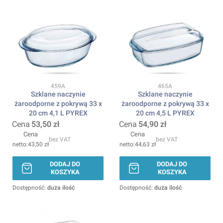
Kod produktu
Kod produktu
459A
465A
Szklane naczynie
Szklane naczynie
żaroodporne z pokrywą 33 x
żaroodporne z pokrywą 33 x
20 cm 4,1 L PYREX
20 cm 4,5 L PYREX
Cena
53,50 zł
Cena
54,90 zł
Cena
Cena
bez VAT
bez VAT
43,50 zł
44,63 zł
DODAJ DO
DODAJ DO
KOSZYKA
KOSZYKA
Dostępność:
duża ilość
Dostępność:
duża ilość