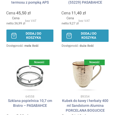
termosu z pompką APS
(55229) PASABAHCE
Cena
45,50 zł
Cena
11,40 zł
Cena
Cena
bez VAT
bez VAT
36,99 zł
9,27 zł
DODAJ DO
DODAJ DO
KOSZYKA
KOSZYKA
Dostępność:
mała ilość
Dostępność:
duża ilość
Nowość
Nowość
Kod produktu
Kod produktu
64558
B9354
Szklana popielnica 10,7 cm
Kubek do kawy i herbaty 400
Bistro – PASABAHCE
ml Sandstorm Alumina
PORCELANA BOGUCICE