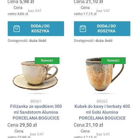
Cena
5,98 zł
Cena
21,10 zł
Cena
Cena
bez VAT
bez VAT
4,86 zł
17,15 zł
DODAJ DO
DODAJ DO
KOSZYKA
KOSZYKA
Dostępność:
duża ilość
Dostępność:
duża ilość
Nowość
Nowość
Kod produktu
Kod produktu
B9361
B9262
Filiżanka ze spodkiem 300
Kubek do kawy i herbaty 400
ml Sandstorm Alumina
ml Gobi Alumina
PORCELANA BOGUCICE
PORCELANA BOGUCICE
Cena
29,50 zł
Cena
21,10 zł
Cena
Cena
bez VAT
bez VAT
23,98 zł
17,15 zł