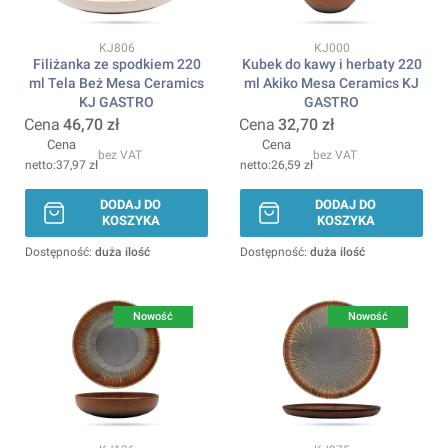
Kod produktu
Kod produktu
KJ806
KJ000
Filiżanka ze spodkiem 220
Kubek do kawy i herbaty 220
ml Tela Beż Mesa Ceramics
ml Akiko Mesa Ceramics KJ
KJ GASTRO
GASTRO
Cena
46,70 zł
Cena
32,70 zł
Cena
Cena
bez VAT
bez VAT
37,97 zł
26,59 zł
DODAJ DO
DODAJ DO
KOSZYKA
KOSZYKA
Dostępność:
duża ilość
Dostępność:
duża ilość
Nowość
Nowość