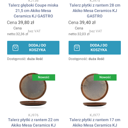
Kod produktu
Kod produktu
KJ136
KJ975
Talerz głęboki Coupe miska
Talerz płytki z rantem 28 cm
21,5 cm Akiko Mesa
Akiko Mesa Ceramics KJ
Ceramics KJ GASTRO
GASTRO
Cena
39,80 zł
Cena
39,40 zł
Cena
Cena
bez VAT
bez VAT
32,36 zł
32,03 zł
DODAJ DO
DODAJ DO
KOSZYKA
KOSZYKA
Dostępność:
duża ilość
Dostępność:
duża ilość
Nowość
Nowość
Kod produktu
Kod produktu
KJ976
KJ977
Talerz płytki z rantem 22 cm
Talerz płytki z rantem 17 cm
Akiko Mesa Ceramics KJ
Akiko Mesa Ceramics KJ