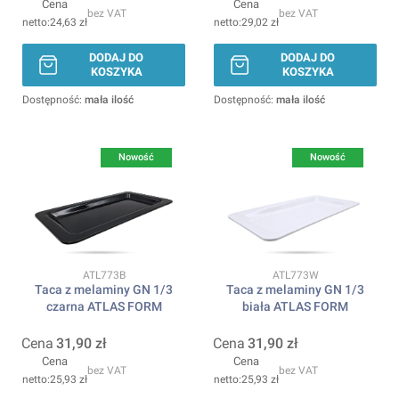
Cena
Cena
bez VAT
bez VAT
24,63 zł
29,02 zł
DODAJ DO
DODAJ DO
KOSZYKA
KOSZYKA
Dostępność:
mała ilość
Dostępność:
mała ilość
Nowość
Nowość
Kod produktu
Kod produktu
ATL773B
ATL773W
Taca z melaminy GN 1/3
Taca z melaminy GN 1/3
czarna ATLAS FORM
biała ATLAS FORM
Cena
31,90 zł
Cena
31,90 zł
Cena
Cena
bez VAT
bez VAT
25,93 zł
25,93 zł