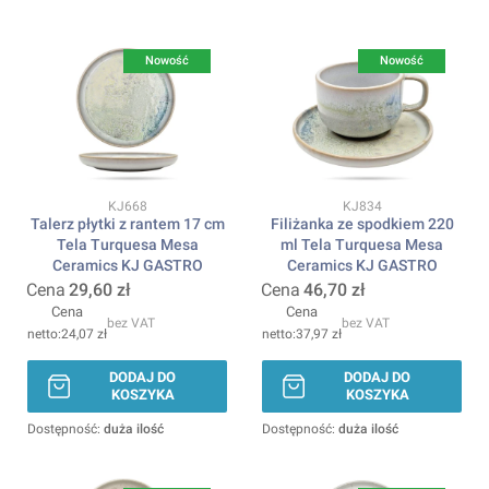
Nowość
Nowość
Kod produktu
Kod produktu
KJ668
KJ834
Talerz płytki z rantem 17 cm
Filiżanka ze spodkiem 220
Tela Turquesa Mesa
ml Tela Turquesa Mesa
Ceramics KJ GASTRO
Ceramics KJ GASTRO
Cena
29,60 zł
Cena
46,70 zł
Cena
Cena
bez VAT
bez VAT
24,07 zł
37,97 zł
DODAJ DO
DODAJ DO
KOSZYKA
KOSZYKA
Dostępność:
duża ilość
Dostępność:
duża ilość