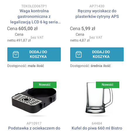
Kod produktu
Kod produktu
TEKOLCD06TP1
AP71430
Waga kontrolna
Ręczny wyciskacz do
gastronomiczna z
plasterków cytryny APS
legalizacją LCD 6 kg seria
ECO+ TEM – HENDI
Cena
605,00 zł
Cena
5,99 zł
Cena
Cena
bez VAT
bez VAT
491,87 zł
4,87 zł
DODAJ DO
DODAJ DO
KOSZYKA
KOSZYKA
Dostępność:
mała ilość
Dostępność:
średnia ilość
Nowość
Nowość
Kod produktu
Kod produktu
AP10917
64484
Podstawka z ociekaczem do
Kufel do piwa 660 ml Bistro