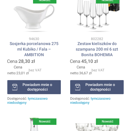
Nowość
Nowość
Kod produktu
Kod produktu
94630
802282
Sosjerka porcelanowa 275
Zestaw kieliszków do
ml Kubiko / Fala –
szampana 200 ml 6 szt
AMBITION
Bonita BOHEMIA
Cena
28,30 zł
Cena
45,10 zł
Cena
Cena
bez VAT
bez VAT
23,01 zł
36,67 zł
Powiadom mnie o
Powiadom mnie o
dostępności
dostępności
Dostępność:
tymczasowo
Dostępność:
tymczasowo
niedostępny
niedostępny
Nowość
Nowość