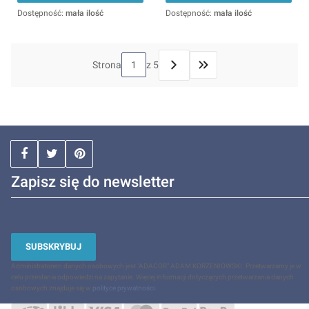
Dostępność:
mała ilość
Dostępność:
mała ilość
Strona
z 5
Przejdź do ostatniej stron
Zapisz się do newsletter
SUBSKRYBUJ
Administratorem danych osobowych jest "ADACOR" ADAM KORZENIOWSKI. Przetwarzamy je w
celu przesłania odpowiedzi na zapytanie. Więcej informacji dotyczących przetwarzania danych
osobowych znajduje się w
polityce prywatności
.