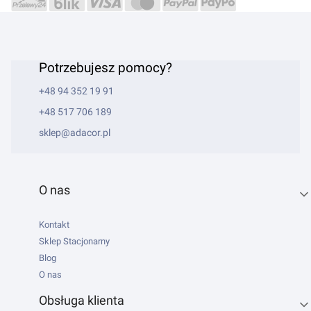
Potrzebujesz pomocy?
+48 94 352 19 91
+48 517 706 189
sklep@adacor.pl
Linki w stopce
O nas
Kontakt
Sklep Stacjonarny
Blog
O nas
Obsługa klienta