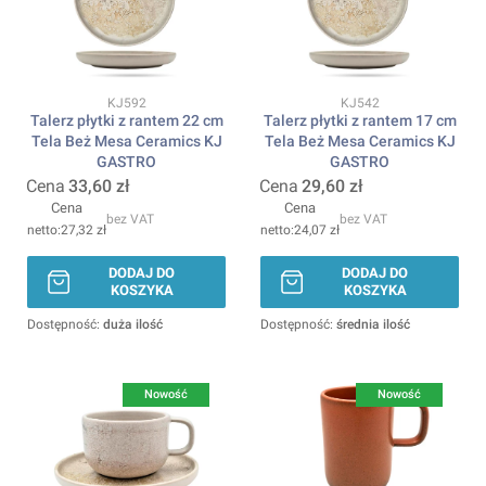
Kod produktu
Kod produktu
KJ592
KJ542
Talerz płytki z rantem 22 cm
Talerz płytki z rantem 17 cm
Tela Beż Mesa Ceramics KJ
Tela Beż Mesa Ceramics KJ
GASTRO
GASTRO
Cena
33,60 zł
Cena
29,60 zł
Cena
Cena
bez VAT
bez VAT
27,32 zł
24,07 zł
DODAJ DO
DODAJ DO
KOSZYKA
KOSZYKA
Dostępność:
duża ilość
Dostępność:
średnia ilość
Nowość
Nowość