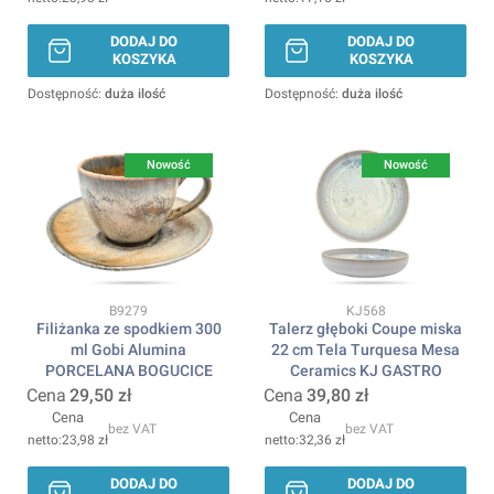
DODAJ DO
DODAJ DO
KOSZYKA
KOSZYKA
Dostępność:
duża ilość
Dostępność:
duża ilość
Nowość
Nowość
Kod produktu
Kod produktu
B9279
KJ568
Filiżanka ze spodkiem 300
Talerz głęboki Coupe miska
ml Gobi Alumina
22 cm Tela Turquesa Mesa
PORCELANA BOGUCICE
Ceramics KJ GASTRO
Cena
29,50 zł
Cena
39,80 zł
Cena
Cena
bez VAT
bez VAT
23,98 zł
32,36 zł
DODAJ DO
DODAJ DO