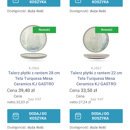
KOSZYKA
KOSZYKA
Dostępność:
duża ilość
Dostępność:
duża ilość
Nowość
Nowość
Kod produktu
Kod produktu
KJ566
KJ567
Talerz płytki z rantem 28 cm
Talerz płytki z rantem 22 cm
Tela Turquesa Mesa
Tela Turquesa Mesa
Ceramics KJ GASTRO
Ceramics KJ GASTRO
Cena
39,40 zł
Cena
33,50 zł
Cena
Cena
bez VAT
bez VAT
32,03 zł
27,24 zł
DODAJ DO
DODAJ DO
KOSZYKA
KOSZYKA
Dostępność:
duża ilość
Dostępność:
duża ilość