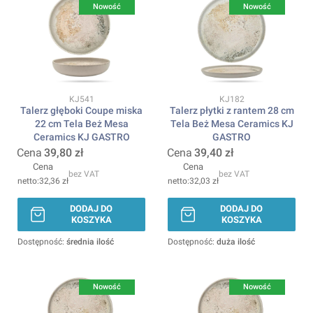
Nowość
Nowość
Kod produktu
Kod produktu
KJ541
KJ182
Talerz głęboki Coupe miska
Talerz płytki z rantem 28 cm
22 cm Tela Beż Mesa
Tela Beż Mesa Ceramics KJ
Ceramics KJ GASTRO
GASTRO
Cena
39,80 zł
Cena
39,40 zł
Cena
Cena
bez VAT
bez VAT
32,36 zł
32,03 zł
DODAJ DO
DODAJ DO
KOSZYKA
KOSZYKA
Dostępność:
średnia ilość
Dostępność:
duża ilość
Nowość
Nowość