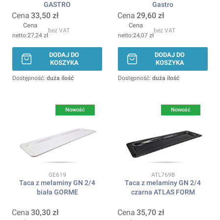
GASTRO
Gastro
Cena
33,50 zł
Cena
29,60 zł
Cena
Cena
bez VAT
bez VAT
27,24 zł
24,07 zł
DODAJ DO
DODAJ DO
KOSZYKA
KOSZYKA
Dostępność:
duża ilość
Dostępność:
duża ilość
Nowość
Nowość
Kod produktu
Kod produktu
GE619
ATL769B
Taca z melaminy GN 2/4
Taca z melaminy GN 2/4
biała GORME
czarna ATLAS FORM
Cena
30,30 zł
Cena
35,70 zł