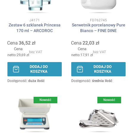
Kod produktu
Kod produktu
J4171
FD762745
Zestaw 6 szklanek Princesa
Serwetnik porcelanowy Pure
170 ml – ARCOROC
Bianco – FINE DINE
Cena
36,52 zł
Cena
22,03 zł
Cena
Cena
bez VAT
bez VAT
29,69 zł
17,91 zł
DODAJ DO
DODAJ DO
KOSZYKA
KOSZYKA
Dostępność:
duża ilość
Dostępność:
średnia ilość
Nowość
Nowość