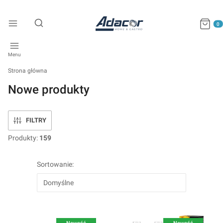
Produkty
Otwórz wyszukiwarkę
Menu
Strona główna
Nowe produkty
FILTRY
Produkty:
159
Lista produktów
Sortowanie:
Domyślne