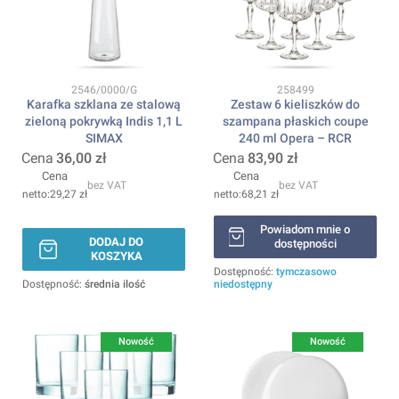
Kod produktu
Kod produktu
2546/0000/G
258499
Karafka szklana ze stalową
Zestaw 6 kieliszków do
zieloną pokrywką Indis 1,1 L
szampana płaskich coupe
SIMAX
240 ml Opera – RCR
Cena
36,00 zł
Cena
83,90 zł
Cena
Cena
bez VAT
bez VAT
29,27 zł
68,21 zł
Powiadom mnie o
DODAJ DO
dostępności
KOSZYKA
Dostępność:
tymczasowo
Dostępność:
średnia ilość
niedostępny
Nowość
Nowość