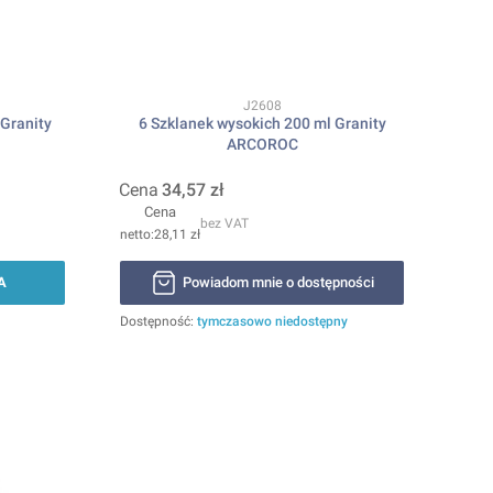
Kod produktu
J2608
Granity
6 Szklanek wysokich 200 ml Granity
ARCOROC
Cena
34,57 zł
Cena
bez VAT
28,11 zł
A
Powiadom mnie o dostępności
Dostępność:
tymczasowo niedostępny