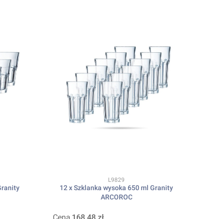
Kod produktu
L9829
Granity
12 x Szklanka wysoka 650 ml Granity
ARCOROC
Cena
168,48 zł