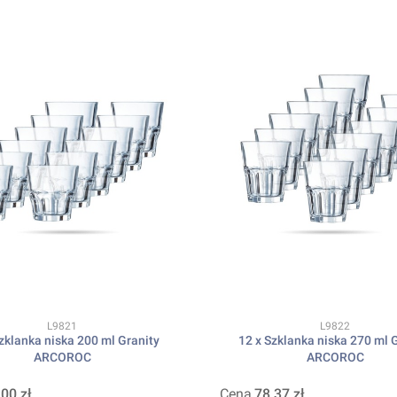
Kod produktu
Kod produktu
L9821
L9822
zklanka niska 200 ml Granity
12 x Szklanka niska 270 ml 
ARCOROC
ARCOROC
,00 zł
Cena
78,37 zł