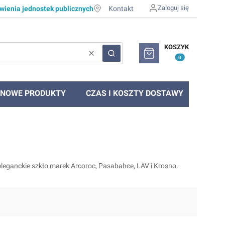
Zaloguj się
ienia jednostek publicznych
Kontakt
Produkty w koszyku: 0. Zob
KOSZYK
Wyczyść
Szukaj
NOWE PRODUKTY
CZAS I KOSZTY DOSTAWY
i eleganckie szkło marek Arcoroc, Pasabahce, LAV i Krosno.