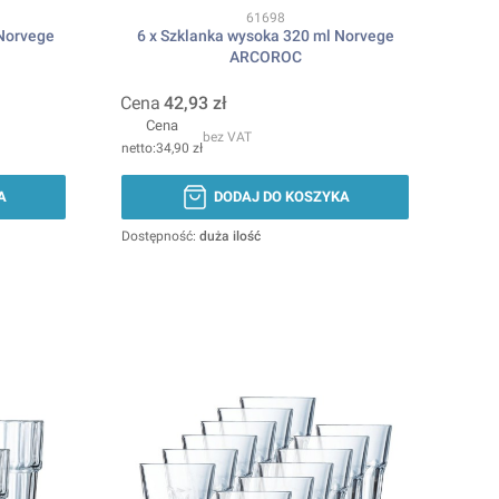
Kod produktu
61698
 Norvege
6 x Szklanka wysoka 320 ml Norvege
ARCOROC
Cena
42,93 zł
Cena
bez VAT
34,90 zł
A
DODAJ DO KOSZYKA
Dostępność:
duża ilość