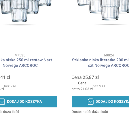
Kod produktu
Kod produktu
V7535
60024
ka niska 250 ml zestaw 6 szt
Szklanka niska literatka 200 m
Norvege ARCOROC
szt Norvege ARCORO
,41 zł
Cena
25,87 zł
Cena
bez VAT
bez VAT
 zł
21,03 zł
DODAJ DO KOSZYKA
DODAJ DO KOSZYK
ć:
duża ilość
Dostępność:
duża ilość