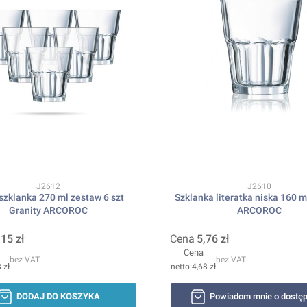
Kod produktu
Kod produktu
J2612
J2610
szklanka 270 ml zestaw 6 szt
Szklanka literatka niska 160 m
Granity ARCOROC
ARCOROC
,15 zł
Cena
5,76 zł
Cena
bez VAT
bez VAT
 zł
4,68 zł
DODAJ DO KOSZYKA
Powiadom mnie o dostęp