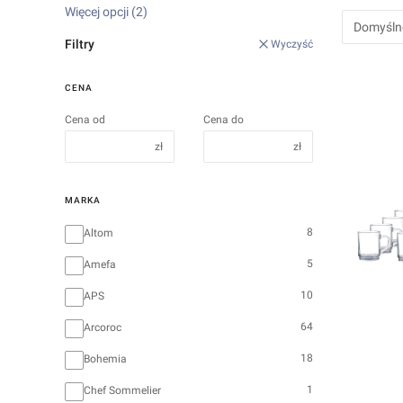
Więcej opcji (2)
Domyśln
Filtry
Wyczyść
CENA
Cena od
Cena do
zł
zł
MARKA
Marka
8
Altom
5
Amefa
10
APS
64
Arcoroc
18
Bohemia
1
Chef Sommelier