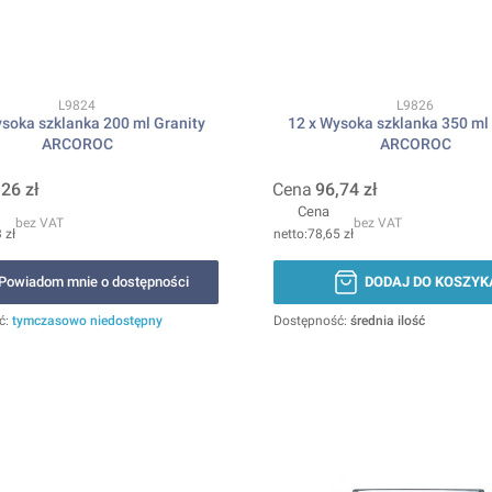
Kod produktu
Kod produktu
L9824
L9826
ysoka szklanka 200 ml Granity
12 x Wysoka szklanka 350 ml 
ARCOROC
ARCOROC
,26 zł
Cena
96,74 zł
Cena
bez VAT
bez VAT
 zł
78,65 zł
Powiadom mnie o dostępności
DODAJ DO KOSZYK
ć:
tymczasowo niedostępny
Dostępność:
średnia ilość