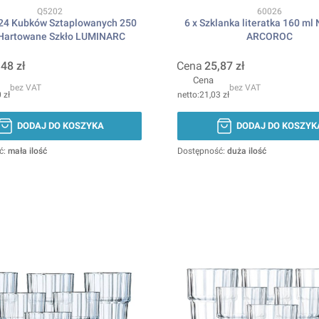
Kod produktu
Kod produktu
Q5202
60026
24 Kubków Sztaplowanych 250
6 x Szklanka literatka 160 ml
 Hartowane Szkło LUMINARC
ARCOROC
,48 zł
Cena
25,87 zł
Cena
bez VAT
bez VAT
 zł
21,03 zł
DODAJ DO KOSZYKA
DODAJ DO KOSZYK
ć:
mała ilość
Dostępność:
duża ilość