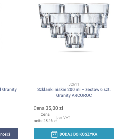
Kod produktu
J2611
l Granity
Szklanki niskie 200 ml – zestaw 6 szt.
Granity ARCOROC
Cena
35,00 zł
Cena
bez VAT
28,46 zł
ności
DODAJ DO KOSZYKA