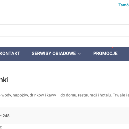
Zamów
KONTAKT
SERWISY OBIADOWE
PROMOCJE
nki
o wody, napojów, drinków i kawy – do domu, restauracji i hotelu. Trwałe 
y:
248
produktów
: