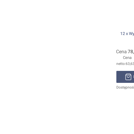
12 x W
Cena
78
Cena
63,63
Dostępnoś