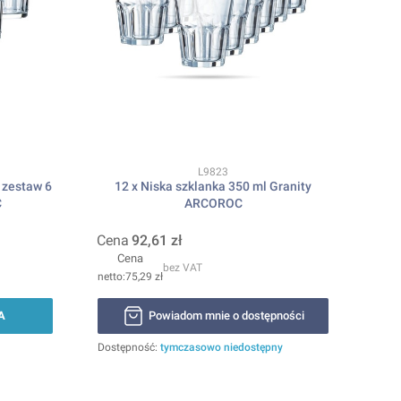
Kod produktu
L9823
l zestaw 6
12 x Niska szklanka 350 ml Granity
C
ARCOROC
Cena
92,61 zł
Cena
bez VAT
75,29 zł
A
Powiadom mnie o dostępności
Dostępność:
tymczasowo niedostępny