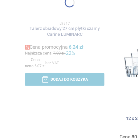
Kod produktu
L9817
Talerz obiadowy 27 cm płytki czarny
Carine LUMINARC
Cena promocyjna
6,24 zł
-22%
Najniższa cena:
7,99 zł
Cena
bez VAT
5,07 zł
DODAJ DO KOSZYKA
12 x S
Cena
80