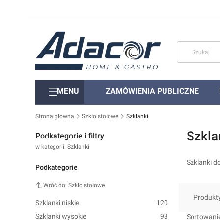
MENU
ZAMÓWIENIA PUBLICZNE
Strona główna
Szkło stołowe
Szklanki
Szkla
Podkategorie i filtry
w kategorii: Szklanki
Szklanki d
Podkategorie
Wróć do: Szkło stołowe
Produkt
Szklanki niskie
120
Lista 
Szklanki wysokie
93
Sortowanie