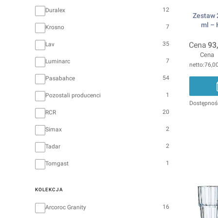
12
Duralex
Zestaw 
ml –
7
Krosno
Cena
93
35
Lav
Cena
7
Luminarc
76,00
54
Pasabahce
1
Pozostali producenci
Dostępnoś
20
RCR
2
Simax
2
Tadar
1
Tomgast
KOLEKCJA
Kolekcja
16
Arcoroc Granity