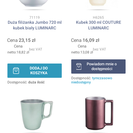
Kod produktu
Kod produktu
71119
H6265
Duża filiżanka Jumbo 720 ml
Kubek 300 ml COUTURE
kubek biały LUMINARC
LUMINARC
Cena
23,15 zł
Cena
16,09 zł
Cena
Cena
bez VAT
bez VAT
18,82 zł
13,08 zł
Powiadom mnie o
DODAJ DO
dostępności
KOSZYKA
Dostępność:
tymczasowo
Dostępność:
duża ilość
niedostępny