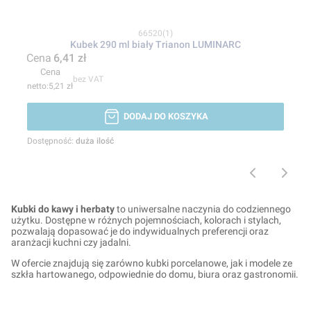
Kod produktu
66520(1)
Kubek 290 ml biały Trianon LUMINARC
Cena
6,41 zł
Cena
bez VAT
5,21 zł
DODAJ DO KOSZYKA
Dostępność:
duża ilość
Kubki do kawy i herbaty
to uniwersalne naczynia do codziennego
użytku. Dostępne w różnych pojemnościach, kolorach i stylach,
pozwalają dopasować je do indywidualnych preferencji oraz
aranżacji kuchni czy jadalni.
W ofercie znajdują się zarówno kubki porcelanowe, jak i modele ze
szkła hartowanego, odpowiednie do domu, biura oraz gastronomii.