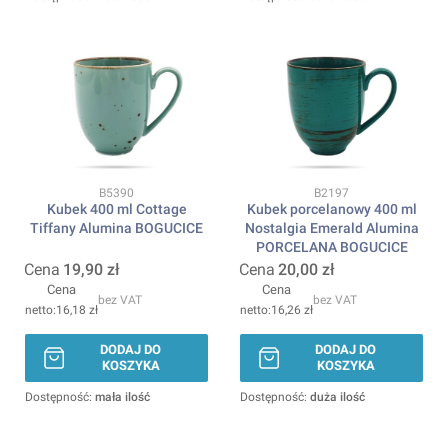
Kod produktu
Kod produktu
B5390
B2197
Kubek 400 ml Cottage
Kubek porcelanowy 400 ml
Tiffany Alumina BOGUCICE
Nostalgia Emerald Alumina
PORCELANA BOGUCICE
Cena
19,90 zł
Cena
20,00 zł
Cena
Cena
bez VAT
bez VAT
16,18 zł
16,26 zł
DODAJ DO
DODAJ DO
KOSZYKA
KOSZYKA
Dostępność:
mała ilość
Dostępność:
duża ilość