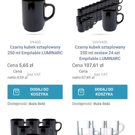
Kod produktu
Kod produktu
V9400
24V9400
Czarny kubek sztaplowany
Czarny kubek sztaplowany
250 ml Empilable LUMINARC
250 ml zestaw 24 szt
Empilable LUMINARC
Cena
5,65 zł
Cena
107,61 zł
Cena
Cena
bez VAT
bez VAT
4,59 zł
87,49 zł
DODAJ DO
DODAJ DO
KOSZYKA
KOSZYKA
Dostępność:
duża ilość
Dostępność:
duża ilość