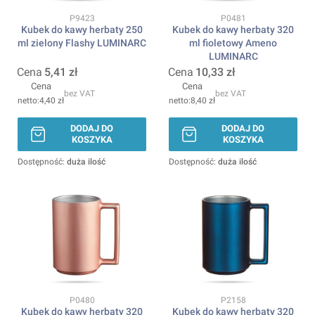
Kod produktu
Kod produktu
P9423
P0481
Kubek do kawy herbaty 250
Kubek do kawy herbaty 320
ml zielony Flashy LUMINARC
ml fioletowy Ameno
LUMINARC
Cena
5,41 zł
Cena
10,33 zł
Cena
Cena
bez VAT
bez VAT
4,40 zł
8,40 zł
DODAJ DO
DODAJ DO
KOSZYKA
KOSZYKA
Dostępność:
duża ilość
Dostępność:
duża ilość
Kod produktu
Kod produktu
P0480
P2158
Kubek do kawy herbaty 320
Kubek do kawy herbaty 320