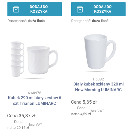
DODAJ DO
DODAJ DO
KOSZYKA
KOSZYKA
Dostępność:
duża ilość
Dostępność:
duża ilość
Kod produktu
H6382
Biały kubek szklany 320 ml
New Morning LUMINARC
Kod produktu
6-68978
Kubek 290 ml biały zestaw 6
Cena
5,65 zł
szt Trianon LUMINARC
Cena
bez VAT
4,59 zł
Cena
35,87 zł
Cena
bez VAT
29,16 zł