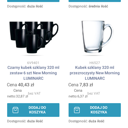
Dostępność:
duża ilość
Dostępność:
średnia ilość
Kod produktu
Kod produktu
6V9401
H6527
Czarny kubek szklany 320 ml
Kubek szklany 320 ml
zestaw 6 szt New Morning
przezroczysty New Morning
LUMINARC
LUMINARC
Cena
40,43 zł
Cena
7,83 zł
Cena
Cena
bez VAT
bez VAT
32,87 zł
6,37 zł
DODAJ DO
DODAJ DO
KOSZYKA
KOSZYKA
Dostępność:
duża ilość
Dostępność:
duża ilość