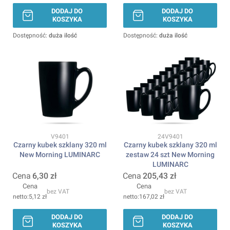
DODAJ DO
DODAJ DO
KOSZYKA
KOSZYKA
Dostępność:
duża ilość
Dostępność:
duża ilość
Kod produktu
Kod produktu
V9401
24V9401
Czarny kubek szklany 320 ml
Czarny kubek szklany 320 ml
New Morning LUMINARC
zestaw 24 szt New Morning
LUMINARC
Cena
6,30 zł
Cena
205,43 zł
Cena
Cena
bez VAT
bez VAT
5,12 zł
167,02 zł
DODAJ DO
DODAJ DO
KOSZYKA
KOSZYKA