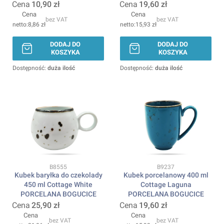
Cena
10,90 zł
Cena
19,60 zł
Cena
Cena
bez VAT
bez VAT
8,86 zł
15,93 zł
DODAJ DO
DODAJ DO
KOSZYKA
KOSZYKA
Dostępność:
duża ilość
Dostępność:
duża ilość
Kod produktu
Kod produktu
B8555
B9237
Kubek baryłka do czekolady
Kubek porcelanowy 400 ml
450 ml Cottage White
Cottage Laguna
PORCELANA BOGUCICE
PORCELANA BOGUCICE
Cena
25,90 zł
Cena
19,60 zł
Cena
Cena
bez VAT
bez VAT