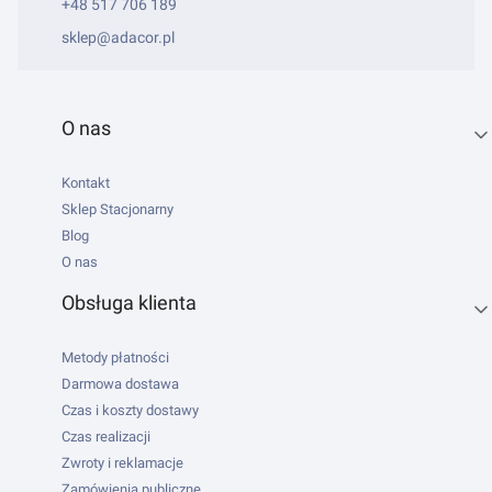
+48 517 706 189
sklep@adacor.pl
Linki w stopce
O nas
Kontakt
Sklep Stacjonarny
Blog
O nas
Obsługa klienta
Metody płatności
Darmowa dostawa
Czas i koszty dostawy
Czas realizacji
Zwroty i reklamacje
Zamówienia publiczne