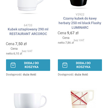
Kod produktu
V2922
Czarny kubek do kawy
herbaty 250 ml black Flashy
Kod produktu
64733
LUMINARC
Kubek sztaplowany 290 ml
Cena
9,67 zł
RESTAURANT ARCOROC
Cena
bez VAT
7,86 zł
Cena
7,50 zł
Cena
bez VAT
6,10 zł
DODAJ DO
DODAJ DO
KOSZYKA
KOSZYKA
Dostępność:
duża ilość
Dostępność:
duża ilość