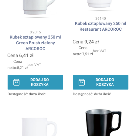
Kod produktu
36140
Kubek sztaplowany 250 ml
Restaurant ARCOROC
Kod produktu
X2015
Kubek sztaplowany 250 ml
Cena
9,24 zł
Green Brush zielony
Cena
ARCOROC
bez VAT
7,51 zł
Cena
6,41 zł
Cena
bez VAT
5,21 zł
DODAJ DO
DODAJ DO
KOSZYKA
KOSZYKA
Dostępność:
duża ilość
Dostępność:
duża ilość