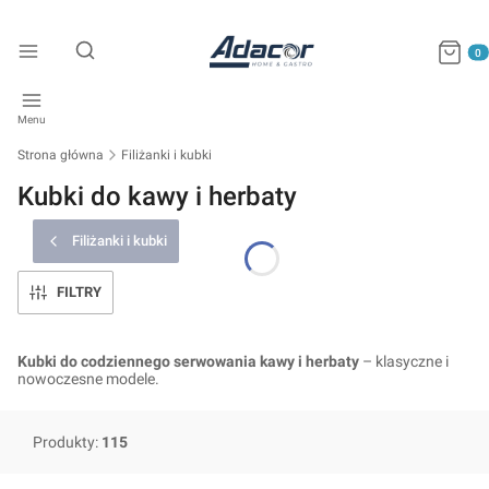
Produkty
Otwórz wyszukiwarkę
Menu
Strona główna
Filiżanki i kubki
Kubki do kawy i herbaty
Filiżanki i kubki
FILTRY
Kubki do codziennego serwowania kawy i herbaty
– klasyczne i
nowoczesne modele.
Produkty:
115
Lista produktów