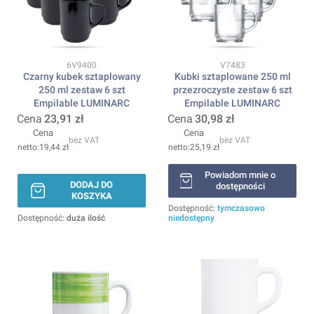
Kod produktu
Kod produktu
6V9400
V7483
Czarny kubek sztaplowany
Kubki sztaplowane 250 ml
250 ml zestaw 6 szt
przezroczyste zestaw 6 szt
Empilable LUMINARC
Empilable LUMINARC
Cena
23,91 zł
Cena
30,98 zł
Cena
Cena
bez VAT
bez VAT
19,44 zł
25,19 zł
Powiadom mnie o
DODAJ DO
dostępności
KOSZYKA
Dostępność:
tymczasowo
Dostępność:
duża ilość
niedostępny