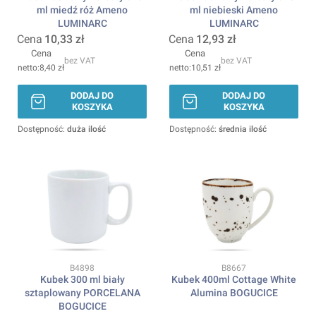
ml miedź róż Ameno
ml niebieski Ameno
LUMINARC
LUMINARC
Cena
10,33 zł
Cena
12,93 zł
Cena
Cena
bez VAT
bez VAT
8,40 zł
10,51 zł
DODAJ DO
DODAJ DO
KOSZYKA
KOSZYKA
Dostępność:
duża ilość
Dostępność:
średnia ilość
Kod produktu
Kod produktu
B4898
B8667
Kubek 300 ml biały
Kubek 400ml Cottage White
sztaplowany PORCELANA
Alumina BOGUCICE
BOGUCICE