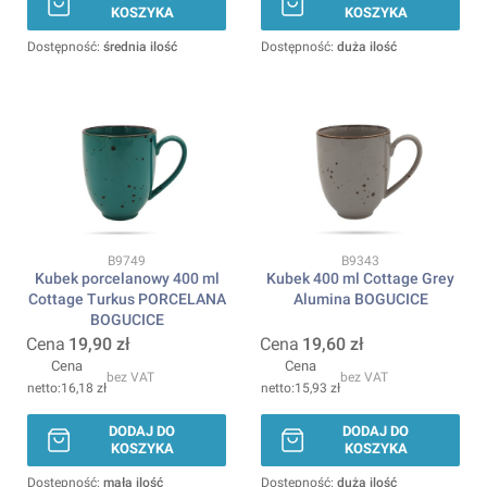
KOSZYKA
KOSZYKA
Dostępność:
średnia ilość
Dostępność:
duża ilość
Kod produktu
Kod produktu
B9749
B9343
Kubek porcelanowy 400 ml
Kubek 400 ml Cottage Grey
Cottage Turkus PORCELANA
Alumina BOGUCICE
BOGUCICE
Cena
19,90 zł
Cena
19,60 zł
Cena
Cena
bez VAT
bez VAT
16,18 zł
15,93 zł
DODAJ DO
DODAJ DO
KOSZYKA
KOSZYKA
Dostępność:
mała ilość
Dostępność:
duża ilość