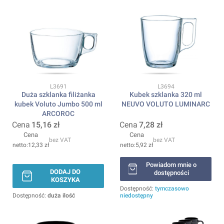
Kod produktu
Kod produktu
L3691
L3694
Duża szklanka filiżanka
Kubek szklanka 320 ml
kubek Voluto Jumbo 500 ml
NEUVO VOLUTO LUMINARC
ARCOROC
Cena
15,16 zł
Cena
7,28 zł
Cena
Cena
bez VAT
bez VAT
12,33 zł
5,92 zł
Powiadom mnie o
DODAJ DO
dostępności
KOSZYKA
Dostępność:
tymczasowo
Dostępność:
duża ilość
niedostępny