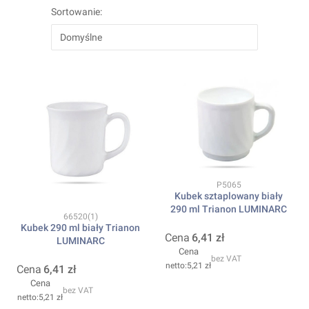
Sortowanie:
Domyślne
Kod produktu
P5065
Kubek sztaplowany biały
290 ml Trianon LUMINARC
Kod produktu
66520(1)
Kubek 290 ml biały Trianon
Cena
6,41 zł
LUMINARC
Cena
bez VAT
5,21 zł
Cena
6,41 zł
Cena
bez VAT
5,21 zł