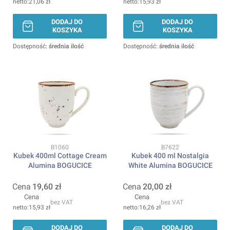
21,06 zł
15,93 zł
DODAJ DO
DODAJ DO
KOSZYKA
KOSZYKA
Dostępność:
średnia ilość
Dostępność:
średnia ilość
Kod produktu
Kod produktu
B1060
B7622
Kubek 400ml Cottage Cream
Kubek 400 ml Nostalgia
Alumina BOGUCICE
White Alumina BOGUCICE
Cena
19,60 zł
Cena
20,00 zł
Cena
Cena
bez VAT
bez VAT
15,93 zł
16,26 zł
DODAJ DO
DODAJ DO