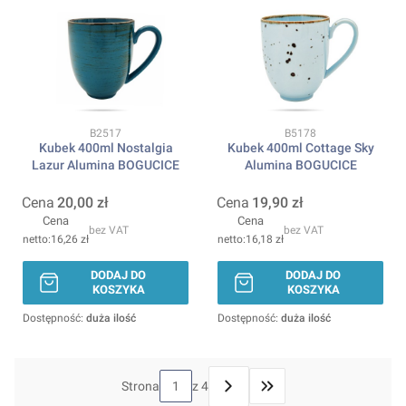
Kod produktu
Kod produktu
B2517
B5178
Kubek 400ml Nostalgia
Kubek 400ml Cottage Sky
Lazur Alumina BOGUCICE
Alumina BOGUCICE
Cena
20,00 zł
Cena
19,90 zł
Cena
Cena
bez VAT
bez VAT
16,26 zł
16,18 zł
DODAJ DO
DODAJ DO
KOSZYKA
KOSZYKA
Dostępność:
duża ilość
Dostępność:
duża ilość
Strona
z 4
Przejdź do ostatniej stron