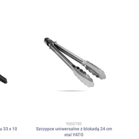
Kod produktu
YG02750
u 33 x 10
Szczypce uniwersalne z blokadą 24 cm
stal YATO