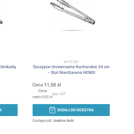
Kod produktu
H171707
 blokadą
Szczypce Uniwersalne Kucharskie 24 cm
– Stal Nierdzewna HENDI
Cena
11,50 zł
Cena
bez VAT
9,35 zł
A
DODAJ DO KOSZYKA
Dostępność:
średnia ilość