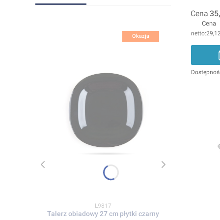
Cena
35
Cena
29,12
Okazja
Dostępnoś
Kod produktu
L9817
Talerz obiadowy 27 cm płytki czarny