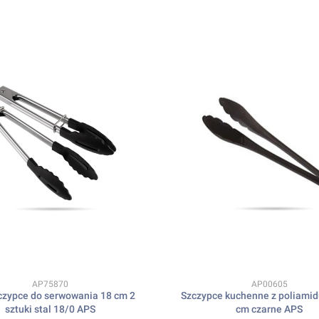
Kod produktu
Kod produktu
AP75870
AP00605
czypce do serwowania 18 cm 2
Szczypce kuchenne z poliamid
sztuki stal 18/0 APS
cm czarne APS