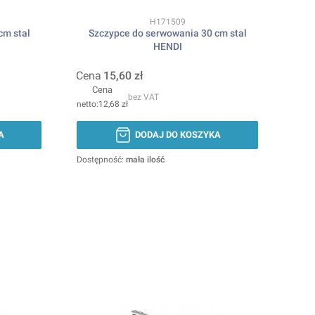
Kod produktu
H171509
cm stal
Szczypce do serwowania 30 cm stal
HENDI
Cena
15,60 zł
Cena
bez VAT
12,68 zł
A
DODAJ DO KOSZYKA
Dostępność:
mała ilość