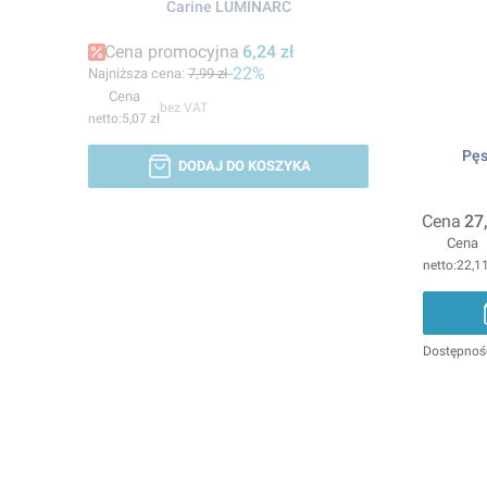
Carine LUMINARC
Cena promocyjna
6,24 zł
-22%
Najniższa cena:
7,99 zł
Cena
bez VAT
5,07 zł
Pęs
DODAJ DO KOSZYKA
Cena
27
Cena
22,11
Dostępnoś