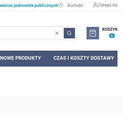
Zaloguj się
ienia jednostek publicznych
Kontakt
Produkty w koszyku: 0. Zob
KOSZYK
Wyczyść
Szukaj
NOWE PRODUKTY
CZAS I KOSZTY DOSTAWY