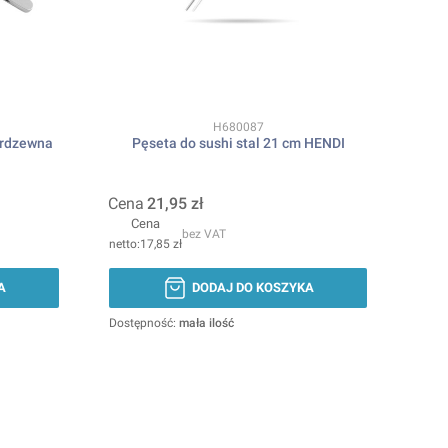
Kod produktu
H680087
erdzewna
Pęseta do sushi stal 21 cm HENDI
Cena
21,95 zł
Cena
bez VAT
17,85 zł
A
DODAJ DO KOSZYKA
Dostępność:
mała ilość