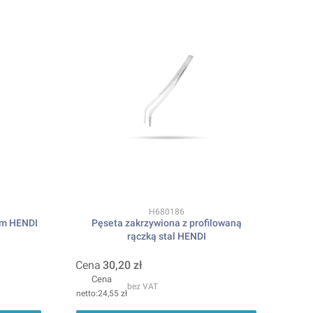
Kod produktu
H680186
cm HENDI
Pęseta zakrzywiona z profilowaną
rączką stal HENDI
Cena
30,20 zł
Cena
bez VAT
24,55 zł