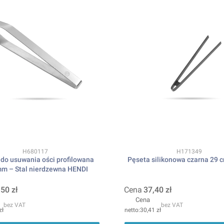
Kod produktu
Kod produktu
H680117
H171349
do usuwania ości profilowana
Pęseta silikonowa czarna 29 
m – Stal nierdzewna HENDI
,50 zł
Cena
37,40 zł
Cena
bez VAT
bez VAT
zł
30,41 zł