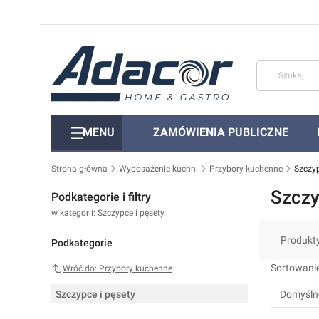
MENU
ZAMÓWIENIA PUBLICZNE
Strona główna
Wyposażenie kuchni
Przybory kuchenne
Szczyp
Szczy
Podkategorie i filtry
w kategorii: Szczypce i pęsety
Produkt
Podkategorie
Lista 
Sortowanie
Wróć do: Przybory kuchenne
Szczypce i pęsety
Domyśln