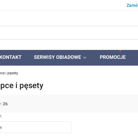
Zamów
KONTAKT
SERWISY OBIADOWE
PROMOCJE
ce i pęsety
pce i pęsety
y:
26
produktów
:
e