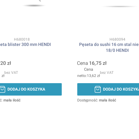
Kod produktu
Kod produktu
H680018
H680094
eta blister 300 mm HENDI
Pęseta do sushi 16 cm stal ni
18/0 HENDI
,20 zł
Cena
16,75 zł
Cena
bez VAT
bez VAT
 zł
13,62 zł
DODAJ DO KOSZYKA
DODAJ DO KOSZYK
ć:
mała ilość
Dostępność:
mała ilość