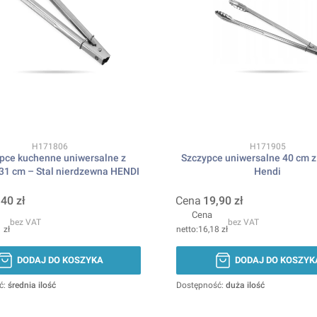
Kod produktu
Kod produktu
H171806
H171905
pce kuchenne uniwersalne z
Szczypce uniwersalne 40 cm z
31 cm – Stal nierdzewna HENDI
Hendi
,40 zł
Cena
19,90 zł
Cena
bez VAT
bez VAT
 zł
16,18 zł
DODAJ DO KOSZYKA
DODAJ DO KOSZYK
ć:
średnia ilość
Dostępność:
duża ilość