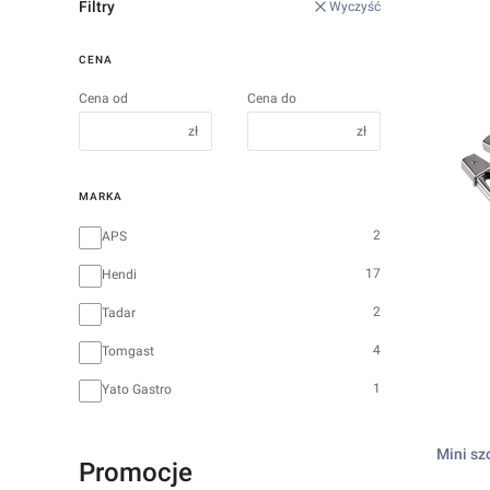
Filtry
Wyczyść
CENA
Cena od
Cena do
zł
zł
MARKA
Marka
2
APS
17
Hendi
2
Tadar
4
Tomgast
1
Yato Gastro
Mini sz
Promocje