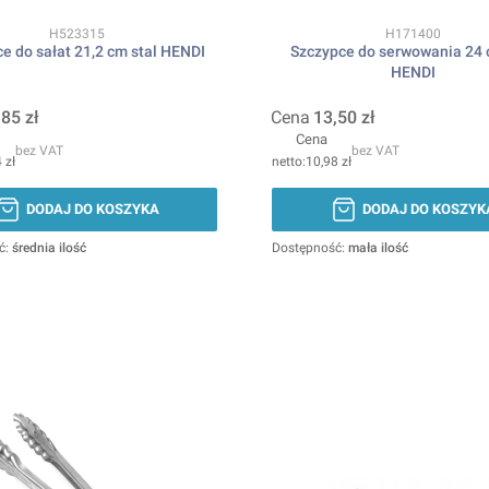
Kod produktu
Kod produktu
H523315
H171400
e do sałat 21,2 cm stal HENDI
Szczypce do serwowania 24 
HENDI
,85 zł
Cena
13,50 zł
Cena
bez VAT
bez VAT
 zł
10,98 zł
DODAJ DO KOSZYKA
DODAJ DO KOSZYK
ć:
średnia ilość
Dostępność:
mała ilość