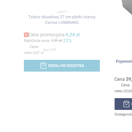
Kod produktu
L9817
Talerz obiadowy 27 cm płytki czarny
Carine LUMINARC
Cena promocyjna
6,24 zł
-22%
Najniższa cena:
7,99 zł
Cena
bez VAT
5,07 zł
Pojemni
DODAJ DO KOSZYKA
Cena
39
Cena
32,00
Dostępnoś