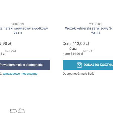
Kod produktu
Kod produktu
YG09099
YG09100
elnerski serwisowy 2-półkowy
Wózek kelnerski serwisowy 3
YATO
YATO
9,90 zł
Cena
412,00 zł
Cena
bez VAT
bez VAT
3 zł
334,96 zł
Powiadom mnie o dostępności
DODAJ DO KOSZYK
ć:
tymczasowo niedostępny
Dostępność:
mała ilość