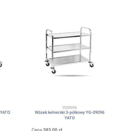
Kod produktu
YG09096
 YATO
Wózek kelnerski 3-półkowy YG-09096
YATO
Cena
383,00 zł