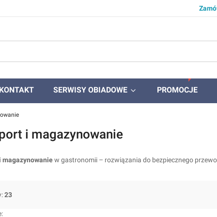
Zamów
KONTAKT
SERWISY OBIADOWE
PROMOCJE
nowanie
port i magazynowanie
 i magazynowanie
w gastronomii – rozwiązania do bezpiecznego przewoż
y:
23
produktów
: