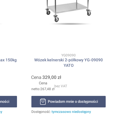
Kod produktu
YG09090
max 150kg
Wózek kelnerski 2-półkowy YG-09090
YATO
Cena
329,00 zł
Cena
bez VAT
267,48 zł
ności
Powiadom mnie o dostępności
ny
Dostępność:
tymczasowo niedostępny