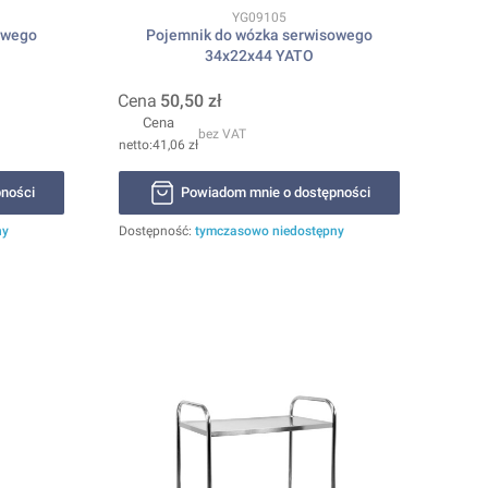
Kod produktu
YG09105
owego
Pojemnik do wózka serwisowego
34x22x44 YATO
Cena
50,50 zł
Cena
bez VAT
41,06 zł
ności
Powiadom mnie o dostępności
ny
Dostępność:
tymczasowo niedostępny