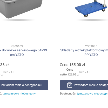
Kod produktu
Kod produktu
YG09103
YG09085
k do wózka serwisowego 54x39
Składany wózek platformowy 
cm YATO
PP YATO
,36 zł
Cena
155,00 zł
Cena
bez VAT
bez VAT
 zł
126,02 zł
Powiadom mnie o dostępności
Powiadom mnie o dostęp
ć:
tymczasowo niedostępny
Dostępność:
tymczasowo niedostęp