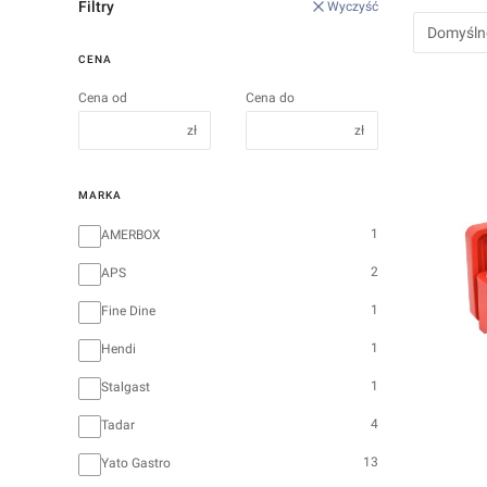
Filtry
Wyczyść
Domyśln
CENA
Cena od
Cena do
zł
zł
MARKA
Marka
1
AMERBOX
2
APS
1
Fine Dine
1
Hendi
1
Stalgast
4
Tadar
13
Yato Gastro