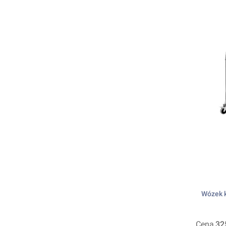
Wózek k
Cena
32