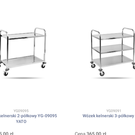
Kod produktu
Kod produktu
YG09095
YG09091
elnerski 2-półkowy YG-09095
Wózek kelnerski 3-półkowy
YATO
5,00 zł
Cena
365,00 zł