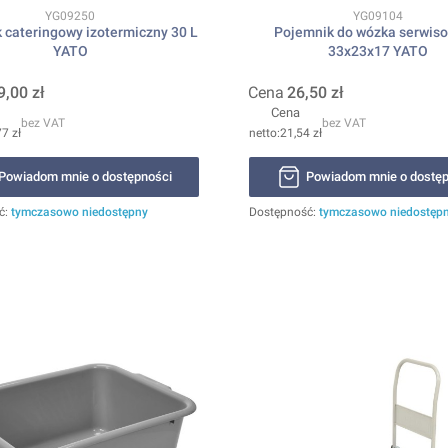
Kod produktu
Kod produktu
YG09250
YG09104
 cateringowy izotermiczny 30 L
Pojemnik do wózka serwis
YATO
33x23x17 YATO
9,00 zł
Cena
26,50 zł
Cena
bez VAT
bez VAT
7 zł
21,54 zł
Powiadom mnie o dostępności
Powiadom mnie o dostęp
ć:
tymczasowo niedostępny
Dostępność:
tymczasowo niedostęp