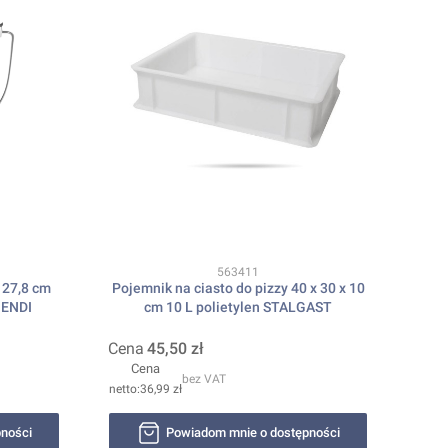
Kod produktu
563411
 27,8 cm
Pojemnik na ciasto do pizzy 40 x 30 x 10
HENDI
cm 10 L polietylen STALGAST
Cena
45,50 zł
Cena
bez VAT
36,99 zł
ności
Powiadom mnie o dostępności