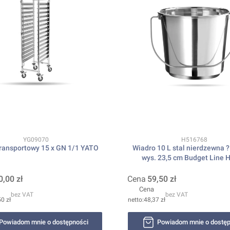
Kod produktu
Kod produktu
YG09070
H516768
ransportowy 15 x GN 1/1 YATO
Wiadro 10 L stal nierdzewna ?
wys. 23,5 cm Budget Line 
0,00 zł
Cena
59,50 zł
Cena
bez VAT
bez VAT
0 zł
48,37 zł
Powiadom mnie o dostępności
Powiadom mnie o dostęp