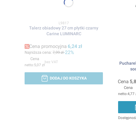
Kod produktu
L9817
Talerz obiadowy 27 cm płytki czarny
Carine LUMINARC
Cena promocyjna
6,24 zł
-22%
Najniższa cena:
7,99 zł
Cena
bez VAT
Pucharek
5,07 zł
so
DODAJ DO KOSZYKA
Cena
5,8
Cena
4,77 
Dostępnoś