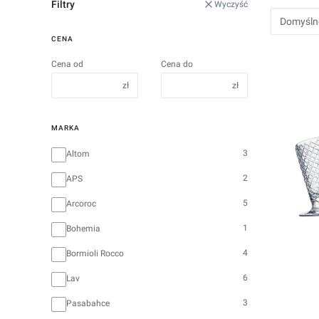
Filtry
Wyczyść
Domyśln
CENA
Cena od
Cena do
zł
zł
MARKA
Marka
3
Altom
2
APS
5
Arcoroc
1
Bohemia
4
Bormioli Rocco
6
Lav
3
Pasabahce