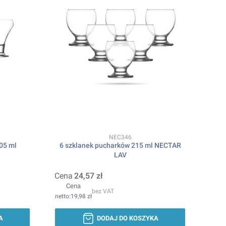
Kod produktu
NEC346
05 ml
6 szklanek pucharków 215 ml NECTAR
LAV
Cena
24,57 zł
Cena
bez VAT
19,98 zł
A
DODAJ DO KOSZYKA