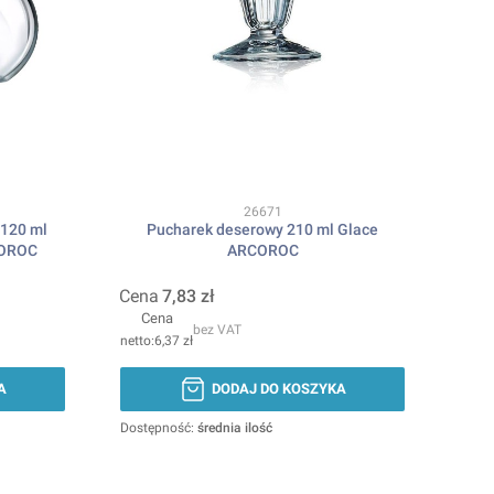
Kod produktu
26671
 120 ml
Pucharek deserowy 210 ml Glace
COROC
ARCOROC
Cena
7,83 zł
Cena
bez VAT
6,37 zł
A
DODAJ DO KOSZYKA
Dostępność:
średnia ilość