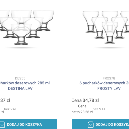
Kod produktu
Kod produktu
DES55
FRO378
charków deserowych 285 ml
6 pucharków deserowych 3
DESTINA LAV
FROSTY LAV
,37 zł
Cena
34,78 zł
Cena
bez VAT
bez VAT
 zł
28,28 zł
DODAJ DO KOSZYKA
DODAJ DO KOSZYK