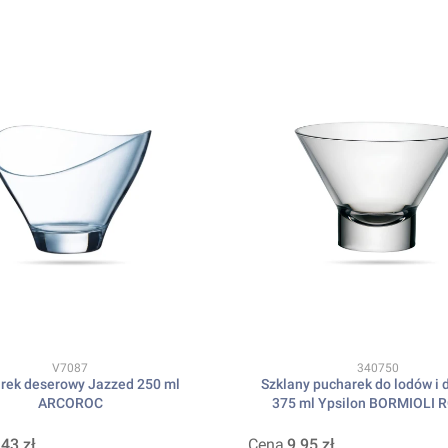
Kod produktu
Kod produktu
V7087
340750
rek deserowy Jazzed 250 ml
Szklany pucharek do lodów i
ARCOROC
375 ml Ypsilon BORMIOLI 
,43 zł
Cena
9,95 zł