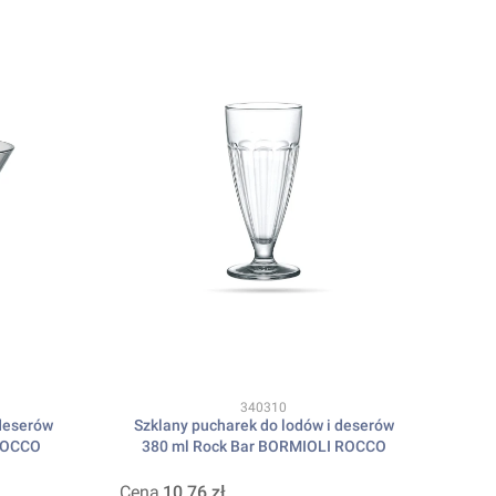
Kod produktu
340310
 deserów
Szklany pucharek do lodów i deserów
ROCCO
380 ml Rock Bar BORMIOLI ROCCO
Cena
10,76 zł