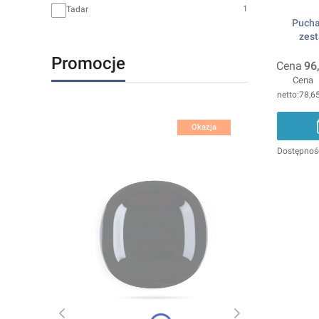
1
Tadar
Pucha
zes
Promocje
Cena
96
Cena
78,65
Okazja
Dostępnoś