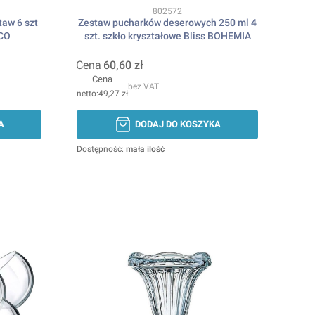
Kod produktu
802572
taw 6 szt
Zestaw pucharków deserowych 250 ml 4
CO
szt. szkło kryształowe Bliss BOHEMIA
Cena
60,60 zł
Cena
bez VAT
49,27 zł
A
DODAJ DO KOSZYKA
Dostępność:
mała ilość