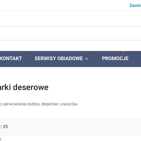
Zamów
KONTAKT
SERWISY OBIADOWE
PROMOCJE
rki deserowe
o serwowania lodów, deserów i owoców.
y:
25
produktów
: