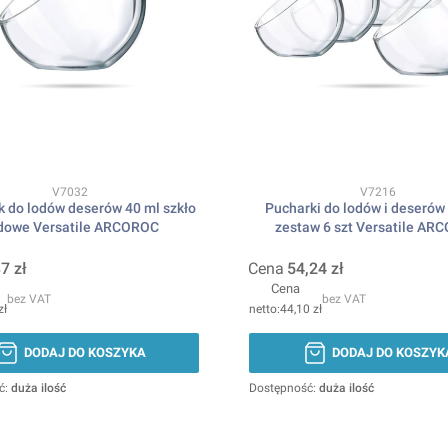
Kod produktu
Kod produktu
V7032
V7216
 do lodów deserów 40 ml szkło
Pucharki do lodów i deserów
dowe Versatile ARCOROC
zestaw 6 szt Versatile AR
7 zł
Cena
54,24 zł
Cena
bez VAT
bez VAT
zł
44,10 zł
DODAJ DO KOSZYKA
DODAJ DO KOSZYK
ć:
duża ilość
Dostępność:
duża ilość