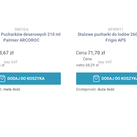
Kod produktu
Kod produktu
58010-6
AP40911
 Pucharków deserowych 210 ml
Stalowe pucharki do lodów 260
Palmier ARCOROC
Frigio APS
8,67 zł
Cena
71,70 zł
Cena
bez VAT
bez VAT
 zł
58,29 zł
DODAJ DO KOSZYKA
DODAJ DO KOSZYK
ć:
mała ilość
Dostępność:
duża ilość