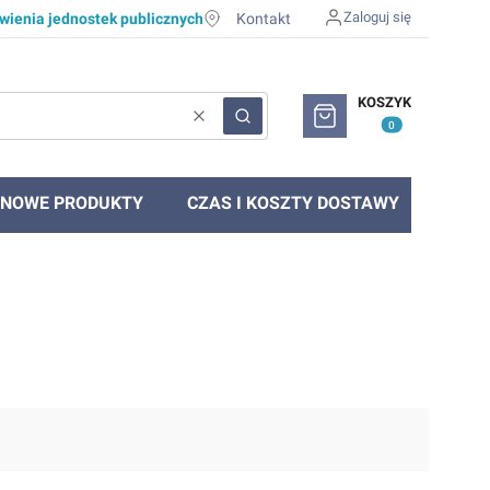
Zaloguj się
ienia jednostek publicznych
Kontakt
Produkty w koszyku: 0. Zob
KOSZYK
Wyczyść
Szukaj
NOWE PRODUKTY
CZAS I KOSZTY DOSTAWY