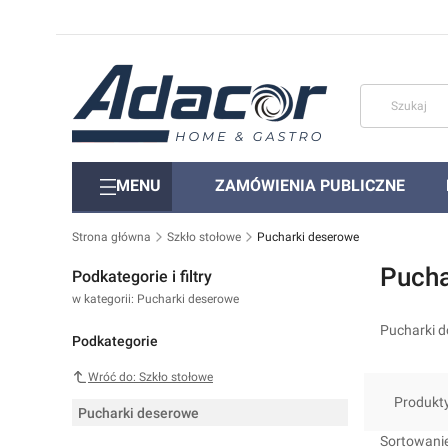
MENU
ZAMÓWIENIA PUBLICZNE
Strona główna
Szkło stołowe
Pucharki deserowe
Pucha
Podkategorie i filtry
w kategorii: Pucharki deserowe
Pucharki d
Podkategorie
Wróć do: Szkło stołowe
Produkt
Pucharki deserowe
Lista 
Sortowanie