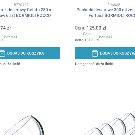
Kod produktu
Kod produktu
B770467
306835
rek deserowy Gelato 280 ml
Pucharki deserowe 300 ml zes
taw 6 szt BORMIOLI ROCCO
Fortuna BORMIOLI ROC
,74 zł
Cena
125,00 zł
Cena
bez VAT
bez VAT
 zł
101,63 zł
DODAJ DO KOSZYKA
DODAJ DO KOSZYK
ć:
duża ilość
Dostępność:
duża ilość