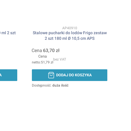
Kod produktu
AP40910
 ml 2 szt
Stalowe pucharki do lodów Frigo zestaw
2 szt 180 ml Ø 10,5 cm APS
Cena
63,70 zł
Cena
bez VAT
51,79 zł
A
DODAJ DO KOSZYKA
Dostępność:
duża ilość