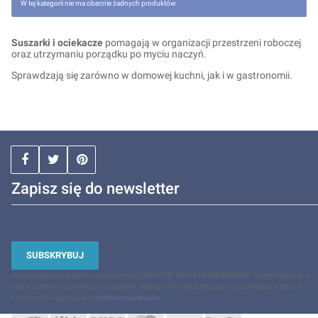
W tej kategorii nie ma obecnie żadnych produktów
Suszarki i ociekacze
pomagają w organizacji przestrzeni roboczej
oraz utrzymaniu porządku po myciu naczyń.
Sprawdzają się zarówno w domowej kuchni, jak i w gastronomii.
Zapisz się do newsletter
SUBSKRYBUJ
Administratorem danych osobowych jest "ADACOR" ADAM KORZENIOWSKI. Przetwarzamy je w
celu przesłania odpowiedzi na zapytanie. Więcej informacji dotyczących przetwarzania danych
osobowych znajduje się w
polityce prywatności
.