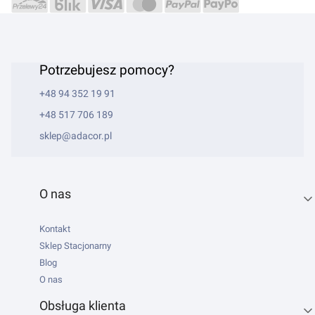
Potrzebujesz pomocy?
+48 94 352 19 91
+48 517 706 189
sklep@adacor.pl
Linki w stopce
O nas
Kontakt
Sklep Stacjonarny
Blog
O nas
Obsługa klienta