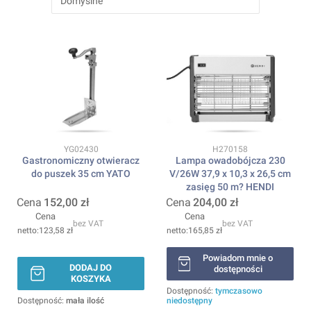
Domyślne
Kod produktu
Kod produktu
YG02430
H270158
Gastronomiczny otwieracz
Lampa owadobójcza 230
do puszek 35 cm YATO
V/26W 37,9 x 10,3 x 26,5 cm
zasięg 50 m? HENDI
Cena
152,00 zł
Cena
204,00 zł
Cena
Cena
bez VAT
bez VAT
123,58 zł
165,85 zł
Powiadom mnie o
DODAJ DO
dostępności
KOSZYKA
Dostępność:
tymczasowo
Dostępność:
mała ilość
niedostępny