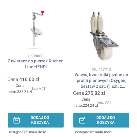
Kod produktu
H690000
Otwieracz do puszek Kitchen
Line HENDI
Kod produktu
FIN-967713
Wewnętrzne rolki jezdne do
Cena
416,00 zł
profili pionowych Oxygen,
Cena
zestaw 2 szt. (1 szt. z
bez VAT
338,21 zł
hamulcem + 1 szt. bez
Cena
275,82 zł
hamulca)
Cena
bez VAT
224,24 zł
DODAJ DO
DODAJ DO
KOSZYKA
KOSZYKA
Dostępność:
mała ilość
Dostępność:
mała ilość