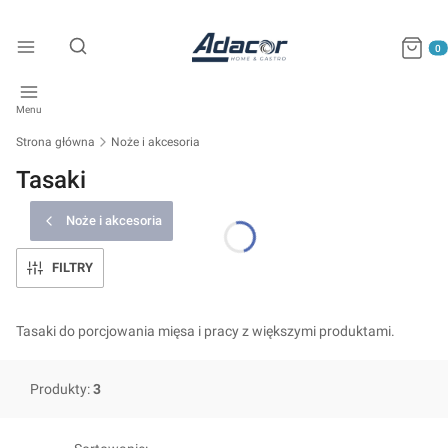
Produkty
Otwórz wyszukiwarkę
Menu
Strona główna
Noże i akcesoria
Tasaki
Noże i akcesoria
FILTRY
Tasaki do porcjowania mięsa i pracy z większymi produktami.
Produkty:
3
Lista produktów