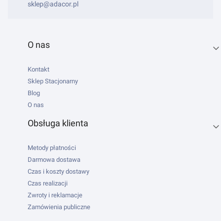
sklep@adacor.pl
Linki w stopce
O nas
Kontakt
Sklep Stacjonarny
Blog
O nas
Obsługa klienta
Metody płatności
Darmowa dostawa
Czas i koszty dostawy
Czas realizacji
Zwroty i reklamacje
Zamówienia publiczne