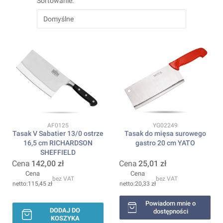
Sortowanie:
Domyślne
Kod produktu
Kod produktu
AF0125
YG02249
Tasak V Sabatier 13/0 ostrze
Tasak do mięsa surowego
16,5 cm RICHARDSON
gastro 20 cm YATO
SHEFFIELD
Cena
142,00 zł
Cena
25,01 zł
Cena
Cena
bez VAT
bez VAT
115,45 zł
20,33 zł
Powiadom mnie o
DODAJ DO
dostępności
KOSZYKA