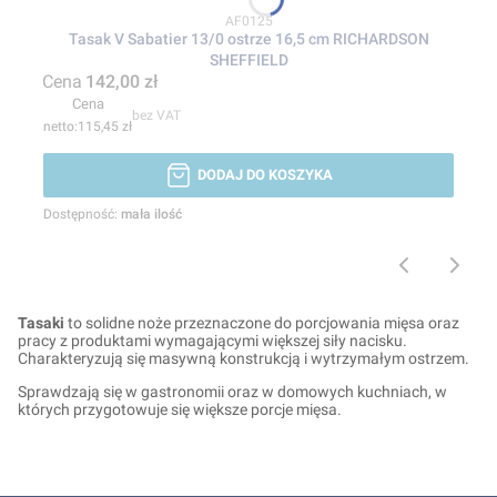
Kod produktu
AF0125
Tasak V Sabatier 13/0 ostrze 16,5 cm RICHARDSON
SHEFFIELD
Cena
142,00 zł
Cena
bez VAT
115,45 zł
DODAJ DO KOSZYKA
Dostępność:
mała ilość
Tasaki
to solidne noże przeznaczone do porcjowania mięsa oraz
pracy z produktami wymagającymi większej siły nacisku.
Charakteryzują się masywną konstrukcją i wytrzymałym ostrzem.
Sprawdzają się w gastronomii oraz w domowych kuchniach, w
których przygotowuje się większe porcje mięsa.