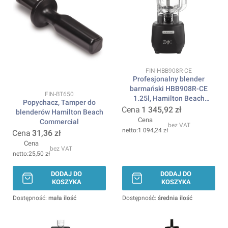
Kod produktu
FIN-HBB908R-CE
Profesjonalny blender
barmański HBB908R-CE
Kod produktu
FIN-BT650
1.25l, Hamilton Beach
Popychacz, Tamper do
Commercial
Cena
1 345,92 zł
blenderów Hamilton Beach
Cena
Commercial
bez VAT
1 094,24 zł
Cena
31,36 zł
Cena
bez VAT
25,50 zł
DODAJ DO
DODAJ DO
KOSZYKA
KOSZYKA
Dostępność:
mała ilość
Dostępność:
średnia ilość