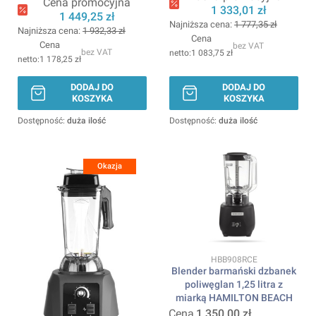
Cena promocyjna
1 333,01 zł
1 449,25 zł
Najniższa cena:
1 777,35 zł
Najniższa cena:
1 932,33 zł
Cena
Cena
bez VAT
bez VAT
1 083,75 zł
1 178,25 zł
DODAJ DO
DODAJ DO
KOSZYKA
KOSZYKA
Dostępność:
duża ilość
Dostępność:
duża ilość
Okazja
Kod produktu
HBB908RCE
Blender barmański dzbanek
poliwęglan 1,25 litra z
miarką HAMILTON BEACH
Cena
1 350,00 zł