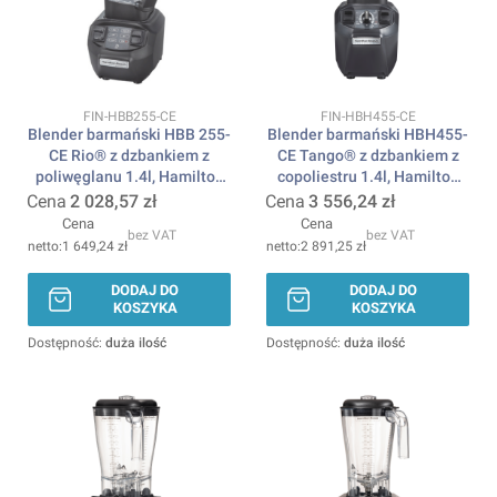
Kod produktu
Kod produktu
FIN-HBB255-CE
FIN-HBH455-CE
Blender barmański HBB 255-
Blender barmański HBH455-
CE Rio® z dzbankiem z
CE Tango® z dzbankiem z
poliwęglanu 1.4l, Hamilton
copoliestru 1.4l, Hamilton
Beach Commercial
Beach Commercial
Cena
2 028,57 zł
Cena
3 556,24 zł
Cena
Cena
bez VAT
bez VAT
1 649,24 zł
2 891,25 zł
DODAJ DO
DODAJ DO
KOSZYKA
KOSZYKA
Dostępność:
duża ilość
Dostępność:
duża ilość