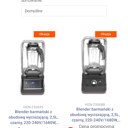
Sortowanie:
Domyślne
Okazja
Okazja
Kod produktu
HEN-230688
Kod produktu
HEN-230695
Blender barmański z
Blender barmański z
obudową wyciszającą, 2,5L,
obudową wyciszającą, 2,5L,
czarny, 220-240V/1680W,
czarny, 220-240V/1680W,
250x300x(H)540mm HENDI
Cena promocyjna
250x300x(H)540mm HENDI