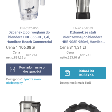
Kod produktu
Kod produktu
FIN-6126-855
FIN-6126-908S
Dzbanek z poliwęglanu do
Dzbanek ze stali
blendera HBH855-CE, 1,4l,
nierdzewnej do blendera
Hamilton Beach Commercial
HBB 908R 950ml, Hamilton
Beach Commercial
Cena
1 106,08 zł
Cena
311,31 zł
Cena
Cena
bez VAT
bez VAT
899,25 zł
253,10 zł
Powiadom mnie o
DODAJ DO
dostępności
KOSZYKA
Dostępność:
tymczasowo
niedostępny
Dostępność:
mała ilość