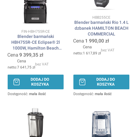
Kod produktu
HBB255CE
Blender barmański Rio 1.4 L
dzbanek HAMILTON BEACH
Kod produktu
FIN-HBH755R-CE
COMMERCIAL
Blender barmański
Cena
1 990,00 zł
HBH755R-CE Eclipse® 2l
Cena
1000W, Hamilton Beach
bez VAT
1 617,89 zł
Commercial
Cena
9 399,35 zł
Cena
bez VAT
7 641,75 zł
DODAJ DO
DODAJ DO
KOSZYKA
KOSZYKA
Dostępność:
mała ilość
Dostępność:
mała ilość