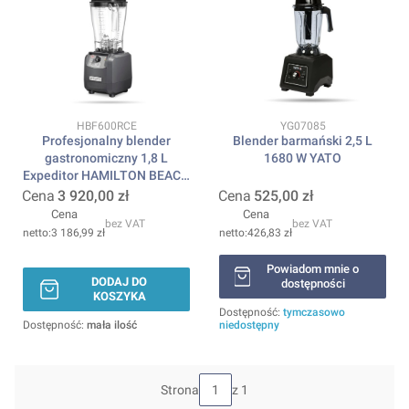
Kod produktu
Kod produktu
HBF600RCE
YG07085
Profesjonalny blender
Blender barmański 2,5 L
gastronomiczny 1,8 L
1680 W YATO
Expeditor HAMILTON BEACH
COMMERCIAL
Cena
3 920,00 zł
Cena
525,00 zł
Cena
Cena
bez VAT
bez VAT
3 186,99 zł
426,83 zł
Powiadom mnie o
DODAJ DO
dostępności
KOSZYKA
Dostępność:
tymczasowo
Dostępność:
mała ilość
niedostępny
Strona
z 1