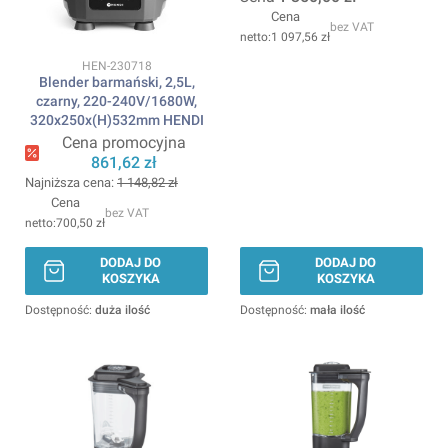
Cena
bez VAT
1 097,56 zł
Kod produktu
HEN-230718
Blender barmański, 2,5L,
czarny, 220-240V/1680W,
320x250x(H)532mm HENDI
Cena promocyjna
861,62 zł
Najniższa cena:
1 148,82 zł
Cena
bez VAT
700,50 zł
DODAJ DO
DODAJ DO
KOSZYKA
KOSZYKA
Dostępność:
duża ilość
Dostępność:
mała ilość