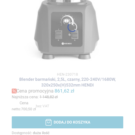
Kod produktu
HEN-230718
Blender barmański, 2,5L, czarny, 220-240V/1680W,
320x250x(H)532mm HENDI
Cena promocyjna
861,62 zł
Najniższa cena:
1 148,82 zł
Cena
bez VAT
700,50 zł
DODAJ DO KOSZYKA
Dostępność:
duża ilość