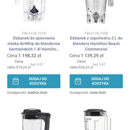
Kod produktu
Kod produktu
FIN-6126-751R
FIN-6126-755R
Dzbanek do spieniania
Dzbanek z copoliestru 2 L do
mleka AirWhip do blenderów
blendera Hamilton Beach
barmańskich 1.4l Hamilton
Commercial
Beach Commercial
Cena
1 198,32 zł
Cena
1 139,29 zł
Cena
Cena
bez VAT
bez VAT
974,24 zł
926,25 zł
DODAJ DO
DODAJ DO
KOSZYKA
KOSZYKA
Dostępność:
średnia ilość
Dostępność:
mała ilość