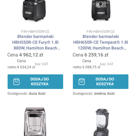
Kod produktu
Kod produktu
FIN-HBH550R-CE
FIN-HBH650R-CE
Blender barmański
Blender barmański
HBH550R-CE Fury® 1.8l
HBH650R-CE Tempest® 1.8l
880W, Hamilton Beach
1200W, Hamilton Beach
Commercial
Commercial
Cena
4 962,12 zł
Cena
6 259,16 zł
Cena
Cena
bez VAT
bez VAT
4 034,24 zł
5 088,75 zł
DODAJ DO
DODAJ DO
KOSZYKA
KOSZYKA
Dostępność:
duża ilość
Dostępność:
średnia ilość