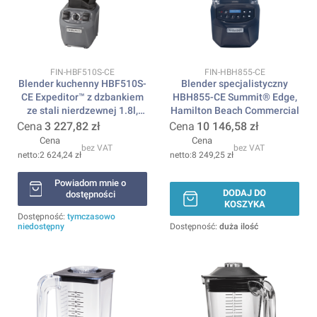
Kod produktu
Kod produktu
FIN-HBF510S-CE
FIN-HBH855-CE
Blender kuchenny HBF510S-
Blender specjalistyczny
CE Expeditor™ z dzbankiem
HBH855-CE Summit® Edge,
ze stali nierdzewnej 1.8l,
Hamilton Beach Commercial
Hamilton Beach Commercial
Cena
3 227,82 zł
Cena
10 146,58 zł
Cena
Cena
bez VAT
bez VAT
2 624,24 zł
8 249,25 zł
Powiadom mnie o
DODAJ DO
dostępności
KOSZYKA
Dostępność:
tymczasowo
niedostępny
Dostępność:
duża ilość