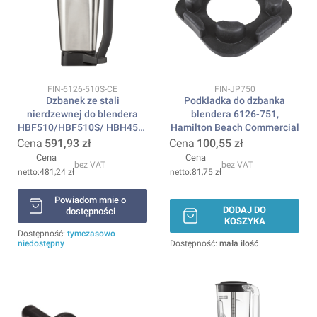
Kod produktu
Kod produktu
FIN-6126-510S-CE
FIN-JP750
Dzbanek ze stali
Podkładka do dzbanka
nierdzewnej do blendera
blendera 6126-751,
HBF510/HBF510S/ HBH455-
Hamilton Beach Commercial
CE 1,8l, Hamilton Beach
Cena
591,93 zł
Cena
100,55 zł
Commercial
Cena
Cena
bez VAT
bez VAT
481,24 zł
81,75 zł
Powiadom mnie o
DODAJ DO
dostępności
KOSZYKA
Dostępność:
tymczasowo
niedostępny
Dostępność:
mała ilość