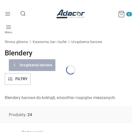
Produkty
Otwórz wyszukiwarkę
Menu
Strona główna
Kawiarnia, bar i bufet
Urządzenia barowe
Blendery
Urządzenia barowe
FILTRY
Blendery barowe do koktajli, smoothie i napojów mieszanych.
Produkty:
24
Lista produktów