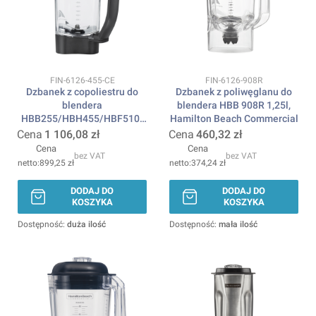
Kod produktu
Kod produktu
FIN-6126-455-CE
FIN-6126-908R
Dzbanek z copoliestru do
Dzbanek z poliwęglanu do
blendera
blendera HBB 908R 1,25l,
HBB255/HBH455/HBF510-
Hamilton Beach Commercial
CE 1,4l, Hamilton Beach
Cena
1 106,08 zł
Cena
460,32 zł
Commercial
Cena
Cena
bez VAT
bez VAT
899,25 zł
374,24 zł
DODAJ DO
DODAJ DO
KOSZYKA
KOSZYKA
Dostępność:
duża ilość
Dostępność:
mała ilość