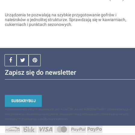
Urządzenia te pozwalają na szybkie przygotowanie gofrów i
naleśników o jednolitej strukturze. Sprawdzają się w kawiarniach,
cukierniach i punktach sezonowych.
Zapisz się do newsletter
SUBSKRYBUJ
Administratorem danych osobowych jest "ADACOR" ADAM KORZENIOWSKI. Przetwarzamy je w
celu przesłania odpowiedzi na zapytanie. Więcej informacji dotyczących przetwarzania danych
osobowych znajduje się w
polityce prywatności
.