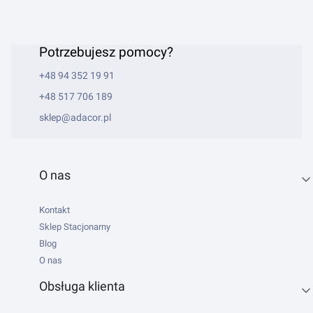
Potrzebujesz pomocy?
+48 94 352 19 91
+48 517 706 189
sklep@adacor.pl
Linki w stopce
O nas
Kontakt
Sklep Stacjonarny
Blog
O nas
Obsługa klienta