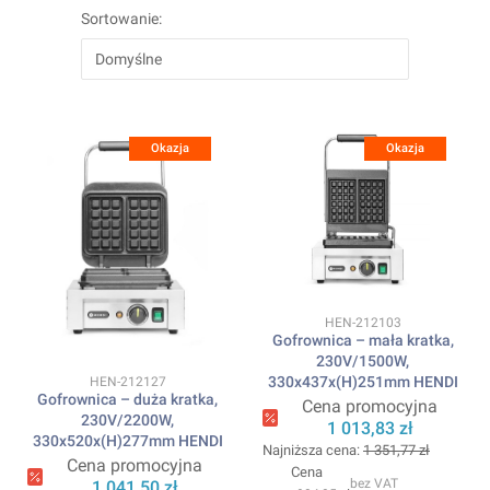
Sortowanie:
Domyślne
Okazja
Okazja
Kod produktu
HEN-212103
Gofrownica – mała kratka,
230V/1500W,
330x437x(H)251mm HENDI
Kod produktu
HEN-212127
Gofrownica – duża kratka,
Cena promocyjna
230V/2200W,
1 013,83 zł
330x520x(H)277mm HENDI
Najniższa cena:
1 351,77 zł
Cena promocyjna
Cena
bez VAT
1 041,50 zł