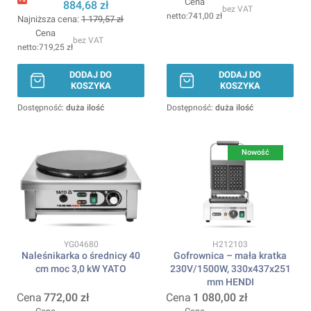
Cena
884,68 zł
bez VAT
741,00 zł
Najniższa cena:
1 179,57 zł
Cena
bez VAT
719,25 zł
DODAJ DO
DODAJ DO
KOSZYKA
KOSZYKA
Dostępność:
duża ilość
Dostępność:
duża ilość
Nowość
Kod produktu
Kod produktu
YG04680
H212103
Naleśnikarka o średnicy 40
Gofrownica – mała kratka
cm moc 3,0 kW YATO
230V/1500W, 330x437x251
mm HENDI
Cena
772,00 zł
Cena
1 080,00 zł