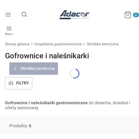
Produkty
Otwórz wyszukiwarkę
Menu
Strona główna
Urządzenia gastronomiczne
Obróbka termiczna
Gofrownice i naleśnikarki
Obróbka termiczna
FILTRY
Gofrownice i naleśnikarki gastronomiczne
do deserów, śniadań i
oferty sezonowej.
Produkty:
6
Lista produktów