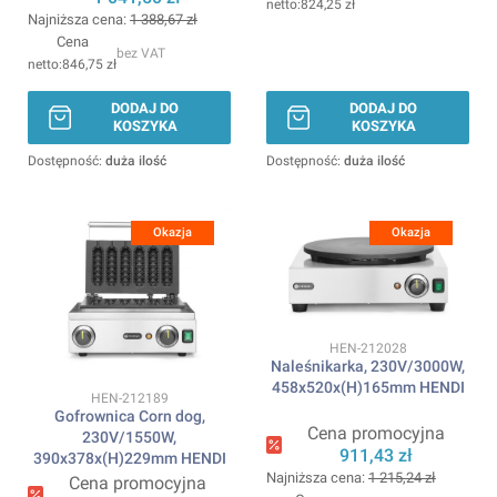
824,25 zł
Najniższa cena:
1 388,67 zł
Cena
bez VAT
846,75 zł
DODAJ DO
DODAJ DO
KOSZYKA
KOSZYKA
Dostępność:
duża ilość
Dostępność:
duża ilość
Okazja
Okazja
Kod produktu
HEN-212028
Naleśnikarka, 230V/3000W,
458x520x(H)165mm HENDI
Kod produktu
HEN-212189
Gofrownica Corn dog,
Cena promocyjna
230V/1550W,
911,43 zł
390x378x(H)229mm HENDI
Najniższa cena:
1 215,24 zł
Cena promocyjna