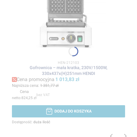
Kod produktu
HEN-212103
Gofrownica – mała kratka, 230V/1500W,
330x437x(H)251mm HENDI
Cena promocyjna
1 013,83 zł
Najniższa cena:
1 351,77 zł
Cena
bez VAT
824,25 zł
DODAJ DO KOSZYKA
Dostępność:
duża ilość