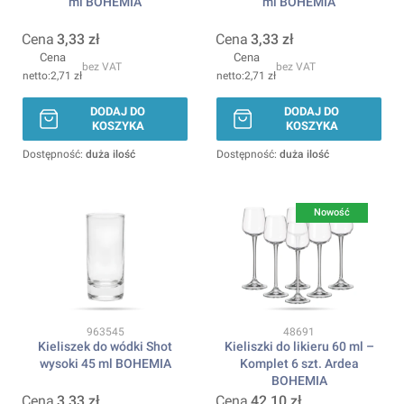
ml BOHEMIA
ml BOHEMIA
Cena
3,33 zł
Cena
3,33 zł
Cena
Cena
bez VAT
bez VAT
2,71 zł
2,71 zł
DODAJ DO
DODAJ DO
KOSZYKA
KOSZYKA
Dostępność:
duża ilość
Dostępność:
duża ilość
Nowość
Kod produktu
Kod produktu
963545
48691
Kieliszek do wódki Shot
Kieliszki do likieru 60 ml –
wysoki 45 ml BOHEMIA
Komplet 6 szt. Ardea
BOHEMIA
Cena
3,33 zł
Cena
42,10 zł