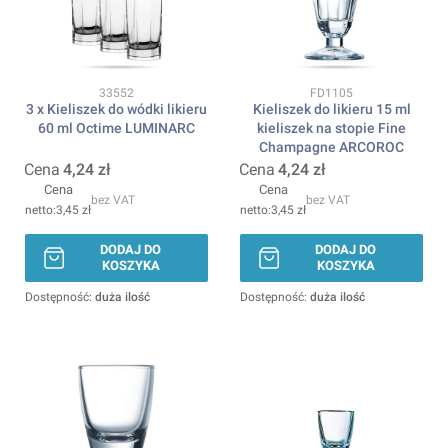
Kod produktu
Kod produktu
33552
FD1105
3 x Kieliszek do wódki likieru
Kieliszek do likieru 15 ml
60 ml Octime LUMINARC
kieliszek na stopie Fine
Champagne ARCOROC
Cena
4,24 zł
Cena
4,24 zł
Cena
Cena
bez VAT
bez VAT
3,45 zł
3,45 zł
DODAJ DO
DODAJ DO
KOSZYKA
KOSZYKA
Dostępność:
duża ilość
Dostępność:
duża ilość