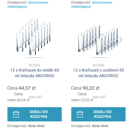
Dostępność:
tymczasowo
Dostępność:
tymczasowo
niedostępny
niedostępny
Kod produktu
Kod produktu
N7536
N7546
12 x Kieliszek do wódki 60
12 x Kieliszek z uszkiem 55
ml Islande ARCOROC
ml Islande ARCOROC
Cena
44,57 zł
Cena
90,22 zł
Cena
Cena
bez VAT
bez VAT
36,24 zł
73,35 zł
DODAJ DO
DODAJ DO
KOSZYKA
KOSZYKA
Dostępność:
duża ilość
Dostępność:
duża ilość