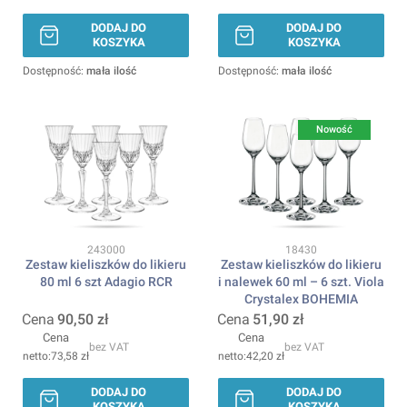
DODAJ DO
DODAJ DO
KOSZYKA
KOSZYKA
Dostępność:
mała ilość
Dostępność:
mała ilość
Nowość
Kod produktu
Kod produktu
243000
18430
Zestaw kieliszków do likieru
Zestaw kieliszków do likieru
80 ml 6 szt Adagio RCR
i nalewek 60 ml – 6 szt. Viola
Crystalex BOHEMIA
Cena
90,50 zł
Cena
51,90 zł
Cena
Cena
bez VAT
bez VAT
73,58 zł
42,20 zł
DODAJ DO
DODAJ DO
KOSZYKA
KOSZYKA