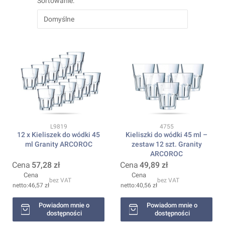
Sortowanie:
Domyślne
Kod produktu
Kod produktu
L9819
4755
12 x Kieliszek do wódki 45
Kieliszki do wódki 45 ml –
ml Granity ARCOROC
zestaw 12 szt. Granity
ARCOROC
Cena
57,28 zł
Cena
49,89 zł
Cena
Cena
bez VAT
bez VAT
46,57 zł
40,56 zł
Powiadom mnie o
Powiadom mnie o
dostępności
dostępności