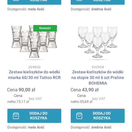
Dostępność:
mała ilość
Dostępność:
średnia ilość
Nowość
Kod produktu
Kod produktu
269830
932954
Zestaw kieliszków do wódki
Zestaw kieliszków do wódki
miarka 60/30 ml Tattoo RCR
na stopie 30 ml 6 szt Praline
BOHEMIA
Cena
90,00 zł
Cena
43,90 zł
Cena
Cena
bez VAT
bez VAT
73,17 zł
35,69 zł
DODAJ DO
DODAJ DO
KOSZYKA
KOSZYKA
Dostępność:
mała ilość
Dostępność:
średnia ilość