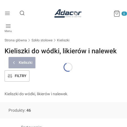
Produkty
Otwórz wyszukiwarkę
Menu
Strona główna
Szkło stołowe
Kieliszki
Kieliszki do wódki, likierów i nalewek
Kieliszki
FILTRY
Kieliszki do wódki, likierów i nalewek.
Produkty:
46
Lista produktów