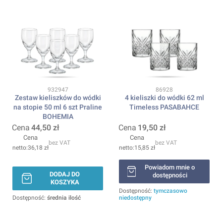
Kod produktu
Kod produktu
932947
86928
Zestaw kieliszków do wódki
4 kieliszki do wódki 62 ml
na stopie 50 ml 6 szt Praline
Timeless PASABAHCE
BOHEMIA
Cena
44,50 zł
Cena
19,50 zł
Cena
Cena
bez VAT
bez VAT
36,18 zł
15,85 zł
Powiadom mnie o
DODAJ DO
dostępności
KOSZYKA
Dostępność:
tymczasowo
Dostępność:
średnia ilość
niedostępny