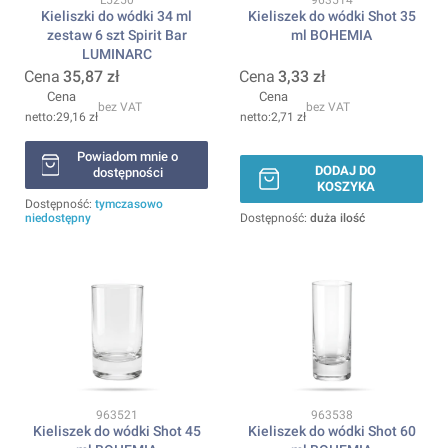
Kieliszki do wódki 34 ml
Kieliszek do wódki Shot 35
zestaw 6 szt Spirit Bar
ml BOHEMIA
LUMINARC
Cena
35,87 zł
Cena
3,33 zł
Cena
Cena
bez VAT
bez VAT
29,16 zł
2,71 zł
Powiadom mnie o
DODAJ DO
dostępności
KOSZYKA
Dostępność:
tymczasowo
niedostępny
Dostępność:
duża ilość
Kod produktu
Kod produktu
963521
963538
Kieliszek do wódki Shot 45
Kieliszek do wódki Shot 60