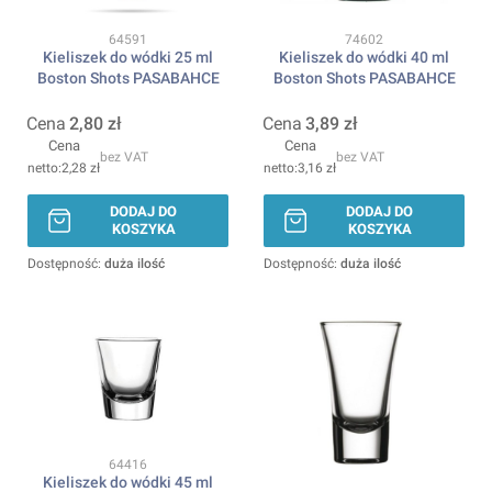
Kod produktu
Kod produktu
64591
74602
Kieliszek do wódki 25 ml
Kieliszek do wódki 40 ml
Boston Shots PASABAHCE
Boston Shots PASABAHCE
Cena
2,80 zł
Cena
3,89 zł
Cena
Cena
bez VAT
bez VAT
2,28 zł
3,16 zł
DODAJ DO
DODAJ DO
KOSZYKA
KOSZYKA
Dostępność:
duża ilość
Dostępność:
duża ilość
Kod produktu
64416
Kieliszek do wódki 45 ml