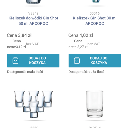
Kod produktu
Kod produktu
V8849
00016
Kieliszek do wódki Gin Shot
Kieliszek Gin Shot 30 ml
50 ml ARCOROC
ARCOROC
Cena
3,84 zł
Cena
4,02 zł
Cena
Cena
bez VAT
bez VAT
3,12 zł
3,27 zł
DODAJ DO
DODAJ DO
KOSZYKA
KOSZYKA
Dostępność:
mała ilość
Dostępność:
duża ilość
Kod produktu
Kod produktu
L5250
963514