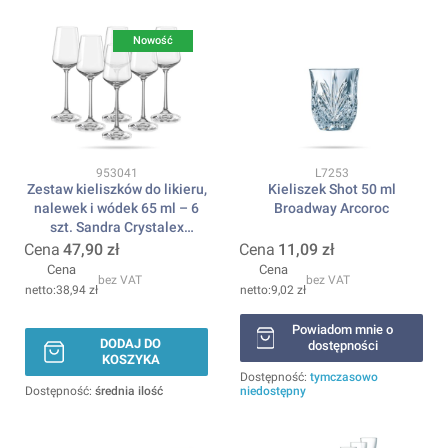
Nowość
Kod produktu
Kod produktu
953041
L7253
Zestaw kieliszków do likieru,
Kieliszek Shot 50 ml
nalewek i wódek 65 ml – 6
Broadway Arcoroc
szt. Sandra Crystalex
BOHEMIA
Cena
47,90 zł
Cena
11,09 zł
Cena
Cena
bez VAT
bez VAT
38,94 zł
9,02 zł
Powiadom mnie o
DODAJ DO
dostępności
KOSZYKA
Dostępność:
tymczasowo
Dostępność:
średnia ilość
niedostępny