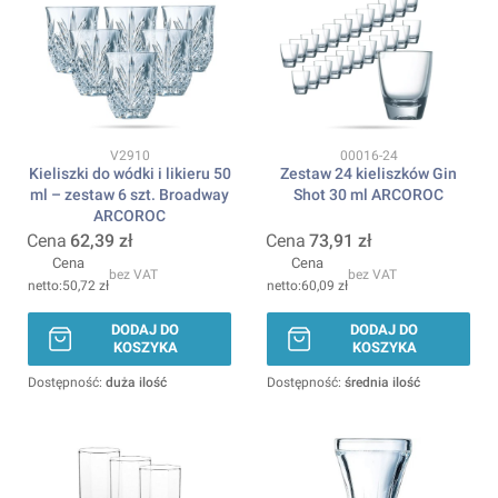
Kod produktu
Kod produktu
V2910
00016-24
Kieliszki do wódki i likieru 50
Zestaw 24 kieliszków Gin
ml – zestaw 6 szt. Broadway
Shot 30 ml ARCOROC
ARCOROC
Cena
62,39 zł
Cena
73,91 zł
Cena
Cena
bez VAT
bez VAT
50,72 zł
60,09 zł
DODAJ DO
DODAJ DO
KOSZYKA
KOSZYKA
Dostępność:
duża ilość
Dostępność:
średnia ilość