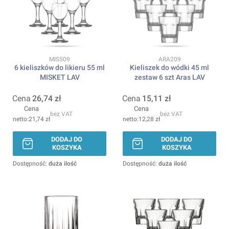
Kod produktu
Kod produktu
MIS509
ARA209
6 kieliszków do likieru 55 ml
Kieliszek do wódki 45 ml
MISKET LAV
zestaw 6 szt Aras LAV
Cena
26,74 zł
Cena
15,11 zł
Cena
Cena
bez VAT
bez VAT
21,74 zł
12,28 zł
DODAJ DO
DODAJ DO
KOSZYKA
KOSZYKA
Dostępność:
duża ilość
Dostępność:
duża ilość