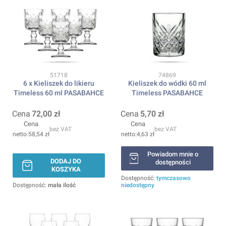
Kod produktu
Kod produktu
51718
74869
6 x Kieliszek do likieru
Kieliszek do wódki 60 ml
Timeless 60 ml PASABAHCE
Timeless PASABAHCE
Cena
72,00 zł
Cena
5,70 zł
Cena
Cena
bez VAT
bez VAT
58,54 zł
4,63 zł
Powiadom mnie o
DODAJ DO
dostępności
KOSZYKA
Dostępność:
tymczasowo
Dostępność:
mała ilość
niedostępny