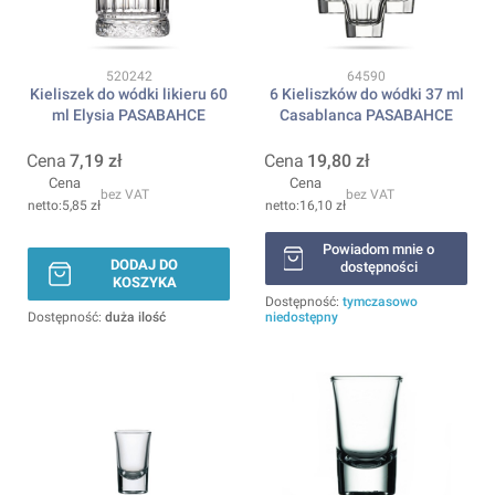
Kod produktu
Kod produktu
520242
64590
Kieliszek do wódki likieru 60
6 Kieliszków do wódki 37 ml
ml Elysia PASABAHCE
Casablanca PASABAHCE
Cena
7,19 zł
Cena
19,80 zł
Cena
Cena
bez VAT
bez VAT
5,85 zł
16,10 zł
Powiadom mnie o
DODAJ DO
dostępności
KOSZYKA
Dostępność:
tymczasowo
Dostępność:
duża ilość
niedostępny