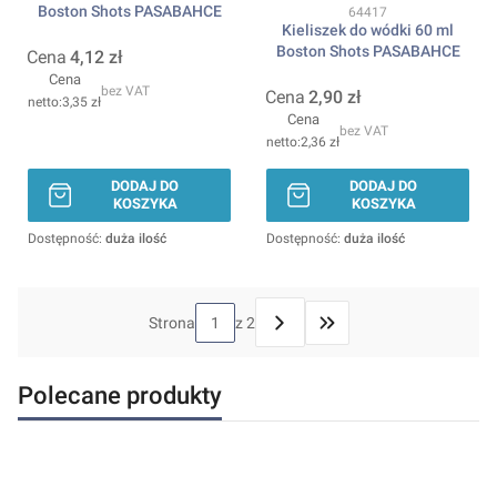
Boston Shots PASABAHCE
Kod produktu
64417
Kieliszek do wódki 60 ml
Boston Shots PASABAHCE
Cena
4,12 zł
Cena
bez VAT
Cena
2,90 zł
3,35 zł
Cena
bez VAT
2,36 zł
DODAJ DO
DODAJ DO
KOSZYKA
KOSZYKA
Dostępność:
duża ilość
Dostępność:
duża ilość
Strona
z 2
Przejdź do ostatniej stron
Polecane produkty