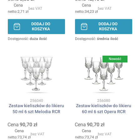
Cena
Cena
bez VAT
bez VAT
2,71 zł
34,23 zł
DODAJ DO
DODAJ DO
KOSZYKA
KOSZYKA
Dostępność:
duża ilość
Dostępność:
średnia ilość
Nowość
Kod produktu
Kod produktu
256040
256080
Zestaw kieliszków do likieru
Zestaw kieliszków do likieru
50 ml 6 szt Melodia RCR
60 ml 6 szt Opera RCR
Cena
90,70 zł
Cena
90,70 zł
Cena
Cena
bez VAT
bez VAT
73,74 zł
73,74 zł