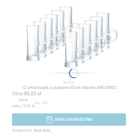
Kod produktu
N7546
12 x Kieliszek z uszkiem 55 ml Islande ARCOROC
Cena
90,22 zł
Cena
bez VAT
73,35 zł
DODAJ DO KOSZYKA
Dostępność:
duża ilość