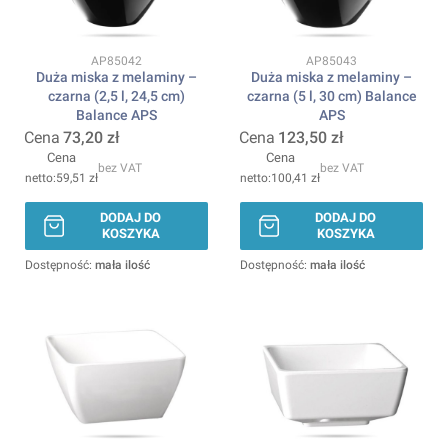
Kod produktu
Kod produktu
AP85042
AP85043
Duża miska z melaminy –
Duża miska z melaminy –
czarna (2,5 l, 24,5 cm)
czarna (5 l, 30 cm) Balance
Balance APS
APS
Cena
73,20 zł
Cena
123,50 zł
Cena
Cena
bez VAT
bez VAT
59,51 zł
100,41 zł
DODAJ DO
DODAJ DO
KOSZYKA
KOSZYKA
Dostępność:
mała ilość
Dostępność:
mała ilość