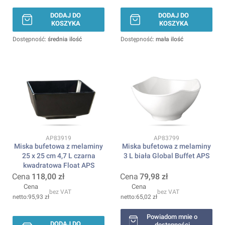
DODAJ DO
DODAJ DO
KOSZYKA
KOSZYKA
Dostępność:
średnia ilość
Dostępność:
mała ilość
Kod produktu
Kod produktu
AP83919
AP83799
Miska bufetowa z melaminy
Miska bufetowa z melaminy
25 x 25 cm 4,7 L czarna
3 L biała Global Buffet APS
kwadratowa Float APS
Cena
118,00 zł
Cena
79,98 zł
Cena
Cena
bez VAT
bez VAT
95,93 zł
65,02 zł
Powiadom mnie o
DODAJ DO
dostępności