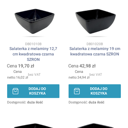
Kod produktu
Kod produktu
DB01010B
DB01020B
Salaterka z melaminy 12,7
Salaterka z melaminy 19 cm
cm kwadratowa czarna
kwadratowa czarna SZRON
SZRON
Cena
19,70 zł
Cena
42,98 zł
Cena
Cena
bez VAT
bez VAT
16,02 zł
34,94 zł
DODAJ DO
DODAJ DO
KOSZYKA
KOSZYKA
Dostępność:
duża ilość
Dostępność:
duża ilość