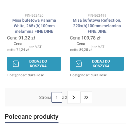
Kod produktu
Kod produktu
FIN-562420
FIN-562499
Misa bufetowa Panama
Misa bufetowa Reflection,
White, 265x(h)100mm
220x(h)100mm melamina
melamina FINE DINE
FINE DINE
Cena
91,32 zł
Cena
109,78 zł
Cena
Cena
bez VAT
bez VAT
74,24 zł
89,25 zł
DODAJ DO
DODAJ DO
KOSZYKA
KOSZYKA
Dostępność:
duża ilość
Dostępność:
duża ilość
Strona
z 2
Przejdź do ostatniej stron
Polecane produkty