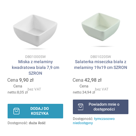
Kod produktu
Kod produktu
DB01000SW
DB01020SW
Miska z melaminy
Salaterka miseczka biała z
kwadratowa biała 7,9 cm
melaminy 19x19 cm SZRON
SZRON
Cena
9,90 zł
Cena
42,98 zł
Cena
Cena
bez VAT
bez VAT
8,05 zł
34,94 zł
Powiadom mnie o
DODAJ DO
dostępności
KOSZYKA
Dostępność:
tymczasowo
Dostępność:
duża ilość
niedostępny