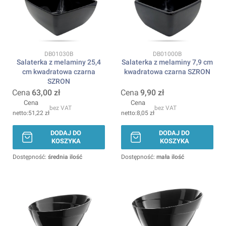
Kod produktu
Kod produktu
DB01030B
DB01000B
Salaterka z melaminy 25,4
Salaterka z melaminy 7,9 cm
cm kwadratowa czarna
kwadratowa czarna SZRON
SZRON
Cena
63,00 zł
Cena
9,90 zł
Cena
Cena
bez VAT
bez VAT
51,22 zł
8,05 zł
DODAJ DO
DODAJ DO
KOSZYKA
KOSZYKA
Dostępność:
średnia ilość
Dostępność:
mała ilość