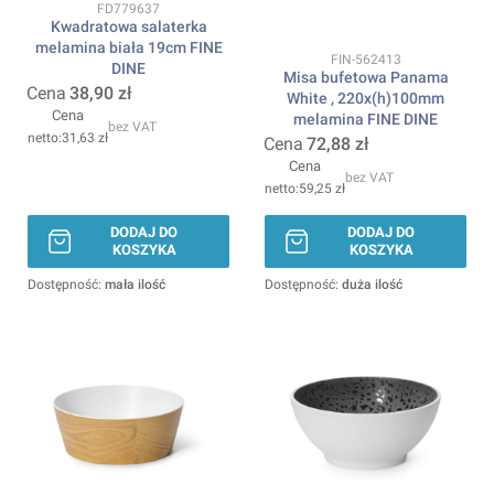
Kod produktu
FD779637
Kwadratowa salaterka
melamina biała 19cm FINE
Kod produktu
FIN-562413
DINE
Misa bufetowa Panama
Cena
38,90 zł
White , 220x(h)100mm
Cena
melamina FINE DINE
bez VAT
31,63 zł
Cena
72,88 zł
Cena
bez VAT
59,25 zł
DODAJ DO
DODAJ DO
KOSZYKA
KOSZYKA
Dostępność:
mała ilość
Dostępność:
duża ilość