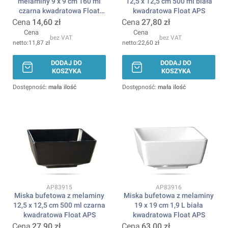
melaminy 9 x 9 cm 160 ml
12,5 x 12,5 cm 500 ml biała
czarna kwadratowa Float
kwadratowa Float APS
APS
Cena
14,60 zł
Cena
27,80 zł
Cena
Cena
bez VAT
bez VAT
11,87 zł
22,60 zł
DODAJ DO
DODAJ DO
KOSZYKA
KOSZYKA
Dostępność:
mała ilość
Dostępność:
mała ilość
Kod produktu
Kod produktu
AP83915
AP83916
Miska bufetowa z melaminy
Miska bufetowa z melaminy
12,5 x 12,5 cm 500 ml czarna
19 x 19 cm 1,9 L biała
kwadratowa Float APS
kwadratowa Float APS
Cena
27,90 zł
Cena
63,00 zł