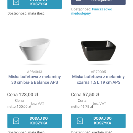
KOSZYKA
Dostępność:
tymczasowo
Dostępność:
mała ilość
niedostępny
Kod produktu
Kod produktu
AP84043
AP79005
Miska bufetowa z melaminy
Miska bufetowa z melaminy
30 cm biała Balance APS
czarna 1,5 L 19 cm APS
Cena
123,00 zł
Cena
57,50 zł
Cena
Cena
bez VAT
bez VAT
100,00 zł
46,75 zł
DODAJ DO
DODAJ DO
KOSZYKA
KOSZYKA
Dostępność:
mała ilość
Dostępność:
średnia ilość