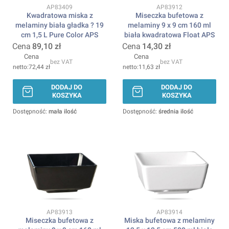
Kod produktu
Kod produktu
AP83409
AP83912
Kwadratowa miska z
Miseczka bufetowa z
melaminy biała gładka ? 19
melaminy 9 x 9 cm 160 ml
cm 1,5 L Pure Color APS
biała kwadratowa Float APS
Cena
89,10 zł
Cena
14,30 zł
Cena
Cena
bez VAT
bez VAT
72,44 zł
11,63 zł
DODAJ DO
DODAJ DO
KOSZYKA
KOSZYKA
Dostępność:
mała ilość
Dostępność:
średnia ilość
Kod produktu
Kod produktu
AP83913
AP83914
Miseczka bufetowa z
Miska bufetowa z melaminy