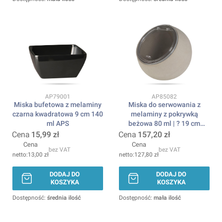
Kod produktu
Kod produktu
AP79001
AP85082
Miska bufetowa z melaminy
Miska do serwowania z
czarna kwadratowa 9 cm 140
melaminy z pokrywką
ml APS
beżowa 80 ml | ? 19 cm
Moon APS
Cena
15,99 zł
Cena
157,20 zł
Cena
Cena
bez VAT
bez VAT
13,00 zł
127,80 zł
DODAJ DO
DODAJ DO
KOSZYKA
KOSZYKA
Dostępność:
średnia ilość
Dostępność:
mała ilość