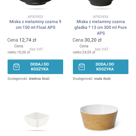
Kod produktu
Kod produktu
AP83903
AP83454
Miska z melaminy czarna 9
Miska z melaminy czarna
cm 150 ml Float APS
gładka ? 13 cm 300 ml Pure
APS
Cena
12,74 zł
Cena
30,20 zł
Cena
Cena
bez VAT
bez VAT
10,36 zł
24,55 zł
DODAJ DO
DODAJ DO
KOSZYKA
KOSZYKA
Dostępność:
średnia ilość
Dostępność:
mała ilość