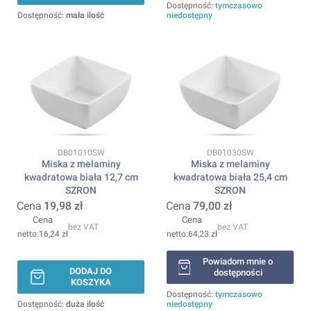
Dostępność:
tymczasowo
Dostępność:
mała ilość
niedostępny
Kod produktu
Kod produktu
DB01010SW
DB01030SW
Miska z melaminy
Miska z melaminy
kwadratowa biała 12,7 cm
kwadratowa biała 25,4 cm
SZRON
SZRON
Cena
19,98 zł
Cena
79,00 zł
Cena
Cena
bez VAT
bez VAT
16,24 zł
64,23 zł
Powiadom mnie o
DODAJ DO
dostępności
KOSZYKA
Dostępność:
tymczasowo
Dostępność:
duża ilość
niedostępny