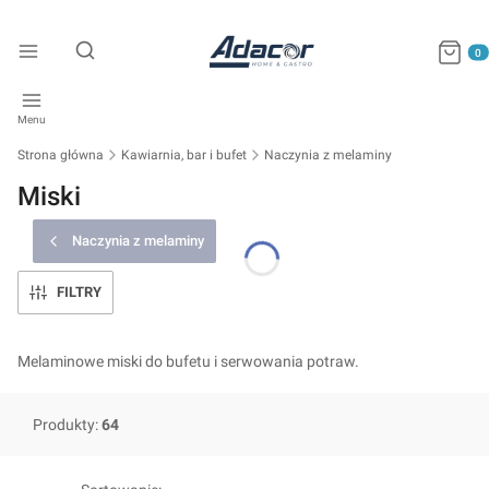
Produkty
Otwórz wyszukiwarkę
Menu
Strona główna
Kawiarnia, bar i bufet
Naczynia z melaminy
Miski
Naczynia z melaminy
FILTRY
Melaminowe miski do bufetu i serwowania potraw.
Produkty:
64
Lista produktów