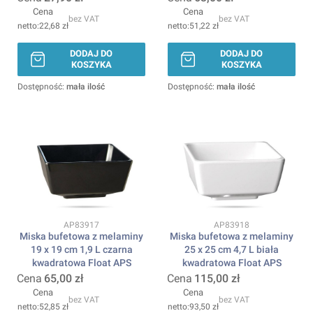
Cena
Cena
bez VAT
bez VAT
22,68 zł
51,22 zł
DODAJ DO
DODAJ DO
KOSZYKA
KOSZYKA
Dostępność:
mała ilość
Dostępność:
mała ilość
Kod produktu
Kod produktu
AP83917
AP83918
Miska bufetowa z melaminy
Miska bufetowa z melaminy
19 x 19 cm 1,9 L czarna
25 x 25 cm 4,7 L biała
kwadratowa Float APS
kwadratowa Float APS
Cena
65,00 zł
Cena
115,00 zł
Cena
Cena
bez VAT
bez VAT
52,85 zł
93,50 zł