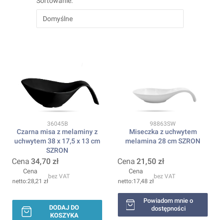
Sortowanie:
Domyślne
Kod produktu
Kod produktu
36045B
98863SW
Czarna misa z melaminy z
Miseczka z uchwytem
uchwytem 38 x 17,5 x 13 cm
melamina 28 cm SZRON
SZRON
Cena
34,70 zł
Cena
21,50 zł
Cena
Cena
bez VAT
bez VAT
28,21 zł
17,48 zł
Powiadom mnie o
DODAJ DO
dostępności
KOSZYKA