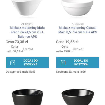
Kod produktu
Kod produktu
AP84042
AP83700
Miska z melaminy biała
Miska z melaminy Casual
średnica 24,5 cm 2,5 L
Maxi 0,5 l 14 cm biała APS
Balance APS
Cena
73,35 zł
Cena
19,55 zł
Cena
Cena
bez VAT
bez VAT
59,63 zł
15,89 zł
DODAJ DO
DODAJ DO
KOSZYKA
KOSZYKA
Dostępność:
mała ilość
Dostępność:
mała ilość