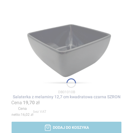
Kod produktu
DB01010B
Salaterka z melaminy 12,7 cm kwadratowa czarna SZRON
Cena
19,70 zł
Cena
bez VAT
16,02 zł
DODAJ DO KOSZYKA