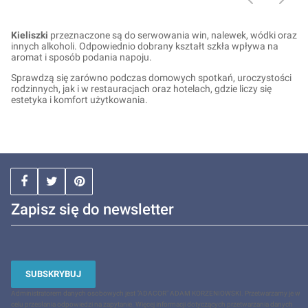
Kieliszki
przeznaczone są do serwowania win, nalewek, wódki oraz
innych alkoholi. Odpowiednio dobrany kształt szkła wpływa na
aromat i sposób podania napoju.
Sprawdzą się zarówno podczas domowych spotkań, uroczystości
rodzinnych, jak i w restauracjach oraz hotelach, gdzie liczy się
estetyka i komfort użytkowania.
Zapisz się do newsletter
SUBSKRYBUJ
Administratorem danych osobowych jest "ADACOR" ADAM KORZENIOWSKI. Przetwarzamy je w
celu przesłania odpowiedzi na zapytanie. Więcej informacji dotyczących przetwarzania danych