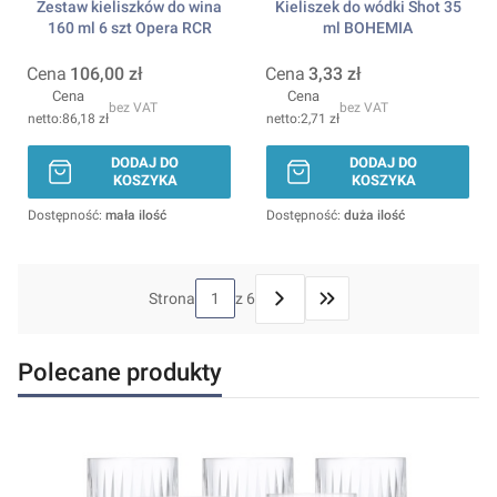
Zestaw kieliszków do wina
Kieliszek do wódki Shot 35
160 ml 6 szt Opera RCR
ml BOHEMIA
Cena
106,00 zł
Cena
3,33 zł
Cena
Cena
bez VAT
bez VAT
86,18 zł
2,71 zł
DODAJ DO
DODAJ DO
KOSZYKA
KOSZYKA
Dostępność:
mała ilość
Dostępność:
duża ilość
Strona
z 6
Przejdź do ostatniej stron
Polecane produkty