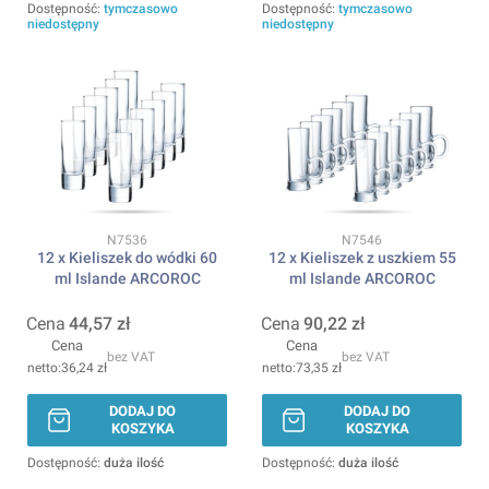
Dostępność:
tymczasowo
Dostępność:
tymczasowo
niedostępny
niedostępny
Kod produktu
Kod produktu
N7536
N7546
12 x Kieliszek do wódki 60
12 x Kieliszek z uszkiem 55
ml Islande ARCOROC
ml Islande ARCOROC
Cena
44,57 zł
Cena
90,22 zł
Cena
Cena
bez VAT
bez VAT
36,24 zł
73,35 zł
DODAJ DO
DODAJ DO
KOSZYKA
KOSZYKA
Dostępność:
duża ilość
Dostępność:
duża ilość