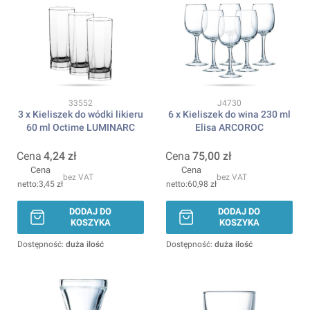
Kod produktu
Kod produktu
33552
J4730
3 x Kieliszek do wódki likieru
6 x Kieliszek do wina 230 ml
60 ml Octime LUMINARC
Elisa ARCOROC
Cena
4,24 zł
Cena
75,00 zł
Cena
Cena
bez VAT
bez VAT
3,45 zł
60,98 zł
DODAJ DO
DODAJ DO
KOSZYKA
KOSZYKA
Dostępność:
duża ilość
Dostępność:
duża ilość