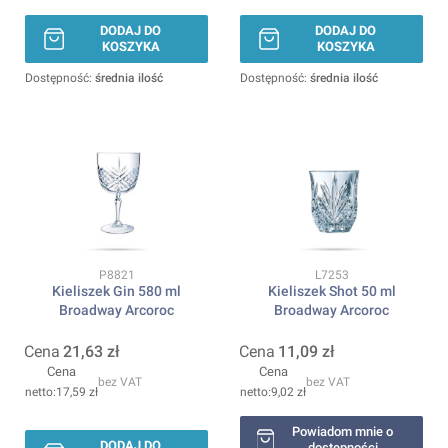
DODAJ DO
DODAJ DO
KOSZYKA
KOSZYKA
Dostępność:
średnia ilość
Dostępność:
średnia ilość
Kod produktu
Kod produktu
P8821
L7253
Kieliszek Gin 580 ml
Kieliszek Shot 50 ml
Broadway Arcoroc
Broadway Arcoroc
Cena
21,63 zł
Cena
11,09 zł
Cena
Cena
bez VAT
bez VAT
17,59 zł
9,02 zł
Powiadom mnie o
DODAJ DO
dostępności