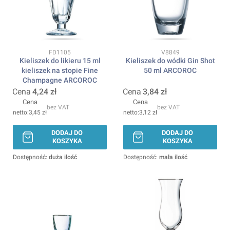
Kod produktu
Kod produktu
FD1105
V8849
Kieliszek do likieru 15 ml
Kieliszek do wódki Gin Shot
kieliszek na stopie Fine
50 ml ARCOROC
Champagne ARCOROC
Cena
4,24 zł
Cena
3,84 zł
Cena
Cena
bez VAT
bez VAT
3,45 zł
3,12 zł
DODAJ DO
DODAJ DO
KOSZYKA
KOSZYKA
Dostępność:
duża ilość
Dostępność:
mała ilość