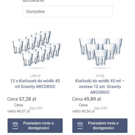
Sortowanie:
Domyślne
Kod produktu
Kod produktu
L9819
4755
12 x Kieliszek do wódki 45
Kieliszki do wódki 45 ml –
ml Granity ARCOROC
zestaw 12 szt. Granity
ARCOROC
Cena
57,28 zł
Cena
49,89 zł
Cena
Cena
bez VAT
bez VAT
46,57 zł
40,56 zł
Powiadom mnie o
Powiadom mnie o
dostępności
dostępności