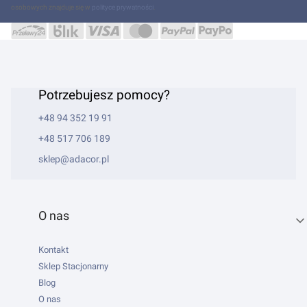
osobowych znajduje się w
polityce prywatności
.
Potrzebujesz pomocy?
+48 94 352 19 91
+48 517 706 189
sklep@adacor.pl
Linki w stopce
O nas
Kontakt
Sklep Stacjonarny
Blog
O nas