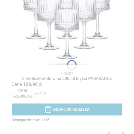
Kod produktu
440437
6 Kieliszków do wina 500 ml Elysia PASABAHCE
Cena
109,90 zł
Cena
bez VAT
89,35 zł
DODAJ DO KOSZYKA
Dostępność:
duża ilość