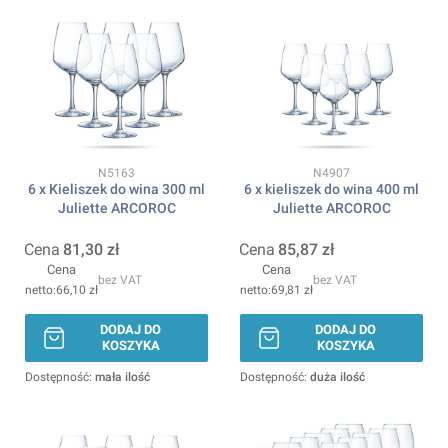
Kod produktu
Kod produktu
N5163
N4907
6 x Kieliszek do wina 300 ml
6 x kieliszek do wina 400 ml
Juliette ARCOROC
Juliette ARCOROC
Cena
81,30 zł
Cena
85,87 zł
Cena
Cena
bez VAT
bez VAT
66,10 zł
69,81 zł
DODAJ DO
DODAJ DO
KOSZYKA
KOSZYKA
Dostępność:
mała ilość
Dostępność:
duża ilość