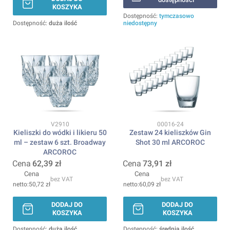
KOSZYKA
Dostępność:
tymczasowo
Dostępność:
duża ilość
niedostępny
Kod produktu
Kod produktu
V2910
00016-24
Kieliszki do wódki i likieru 50
Zestaw 24 kieliszków Gin
ml – zestaw 6 szt. Broadway
Shot 30 ml ARCOROC
ARCOROC
Cena
62,39 zł
Cena
73,91 zł
Cena
Cena
bez VAT
bez VAT
50,72 zł
60,09 zł
DODAJ DO
DODAJ DO
KOSZYKA
KOSZYKA
Dostępność:
duża ilość
Dostępność:
średnia ilość