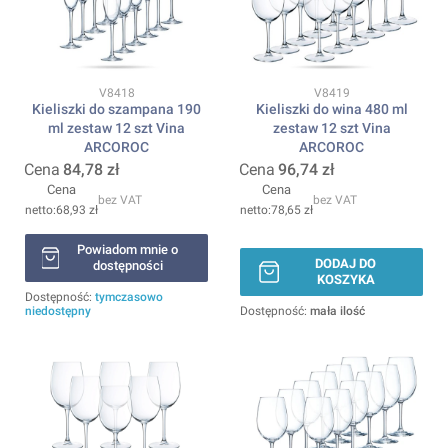
Kod produktu
Kod produktu
V8418
V8419
Kieliszki do szampana 190
Kieliszki do wina 480 ml
ml zestaw 12 szt Vina
zestaw 12 szt Vina
ARCOROC
ARCOROC
Cena
84,78 zł
Cena
96,74 zł
Cena
Cena
bez VAT
bez VAT
68,93 zł
78,65 zł
Powiadom mnie o
DODAJ DO
dostępności
KOSZYKA
Dostępność:
tymczasowo
niedostępny
Dostępność:
mała ilość