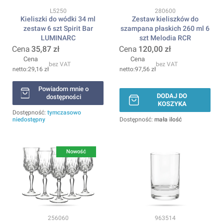
Kod produktu
Kod produktu
L5250
280600
Kieliszki do wódki 34 ml
Zestaw kieliszków do
zestaw 6 szt Spirit Bar
szampana płaskich 260 ml 6
LUMINARC
szt Melodia RCR
Cena
35,87 zł
Cena
120,00 zł
Cena
Cena
bez VAT
bez VAT
29,16 zł
97,56 zł
Powiadom mnie o
DODAJ DO
dostępności
KOSZYKA
Dostępność:
tymczasowo
niedostępny
Dostępność:
mała ilość
Nowość
Kod produktu
Kod produktu
256060
963514