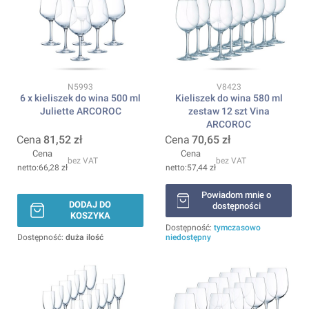
Kod produktu
Kod produktu
N5993
V8423
6 x kieliszek do wina 500 ml
Kieliszek do wina 580 ml
Juliette ARCOROC
zestaw 12 szt Vina
ARCOROC
Cena
81,52 zł
Cena
70,65 zł
Cena
Cena
bez VAT
bez VAT
66,28 zł
57,44 zł
Powiadom mnie o
DODAJ DO
dostępności
KOSZYKA
Dostępność:
tymczasowo
Dostępność:
duża ilość
niedostępny