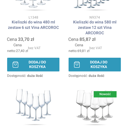
Kod produktu
Kod produktu
L1348
N9374
Kieliszki do wina 480 ml
Kieliszki do wina 580 ml
zestaw 6 szt Vina ARCOROC
zestaw 12 szt Vina
ARCOROC
Cena
33,70 zł
Cena
85,87 zł
Cena
Cena
bez VAT
bez VAT
27,40 zł
69,81 zł
DODAJ DO
DODAJ DO
KOSZYKA
KOSZYKA
Dostępność:
duża ilość
Dostępność:
duża ilość
Nowość