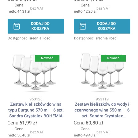
Cena
Cena
bez VAT
bez VAT
44,31 zł
42,20 zł
DODAJ DO
DODAJ DO
KOSZYKA
KOSZYKA
Dostępność:
średnia ilość
Dostępność:
średnia ilość
Nowość
Nowość
Kod produktu
Kod produktu
953126
953119
Zestaw kieliszków do wina
Zestaw kieliszków do wody i
typu Burgund 570 ml – 6 szt.
czerwonego wina 550 ml – 6
Sandra Crystalex BOHEMIA
szt. Sandra Crystalex
BOHEMIA
Cena
61,99 zł
Cena
60,80 zł
Cena
Cena
bez VAT
bez VAT
50,40 zł
49,43 zł