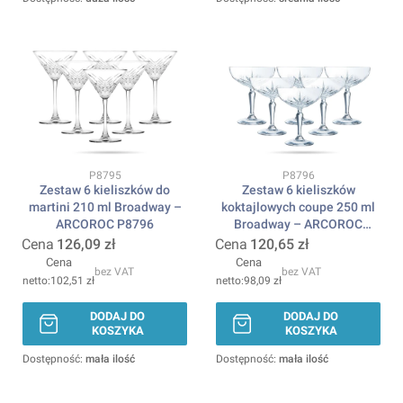
Kod produktu
Kod produktu
P8795
P8796
Zestaw 6 kieliszków do
Zestaw 6 kieliszków
martini 210 ml Broadway –
koktajlowych coupe 250 ml
ARCOROC P8796
Broadway – ARCOROC
P8796
Cena
126,09 zł
Cena
120,65 zł
Cena
Cena
bez VAT
bez VAT
102,51 zł
98,09 zł
DODAJ DO
DODAJ DO
KOSZYKA
KOSZYKA
Dostępność:
mała ilość
Dostępność:
mała ilość