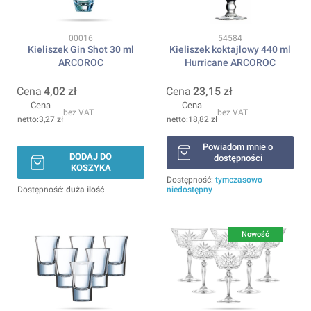
Kod produktu
Kod produktu
00016
54584
Kieliszek Gin Shot 30 ml
Kieliszek koktajlowy 440 ml
ARCOROC
Hurricane ARCOROC
Cena
4,02 zł
Cena
23,15 zł
Cena
Cena
bez VAT
bez VAT
3,27 zł
18,82 zł
Powiadom mnie o
DODAJ DO
dostępności
KOSZYKA
Dostępność:
tymczasowo
Dostępność:
duża ilość
niedostępny
Nowość