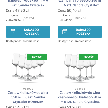
nalewek i wódek 65 ml – 6
szampana i prosecco 200 ml
szt. Sandra Crystalex
– 6 szt. Sandra Crystalex
BOHEMIA
BOHEMIA
Cena
47,90 zł
Cena
50,40 zł
Cena
Cena
bez VAT
bez VAT
38,94 zł
40,98 zł
DODAJ DO
DODAJ DO
KOSZYKA
KOSZYKA
Dostępność:
średnia ilość
Dostępność:
średnia ilość
Nowość
Nowość
Kod produktu
Kod produktu
953072
953065
Zestaw kieliszków do wina
Zestaw kieliszków do wina
350 ml – 6 szt. Sandra
czerwonego i białego 250 ml
Crystalex BOHEMIA
– 6 szt. Sandra Crystalex
BOHEMIA
Cena
54,50 zł
Cena
51,90 zł