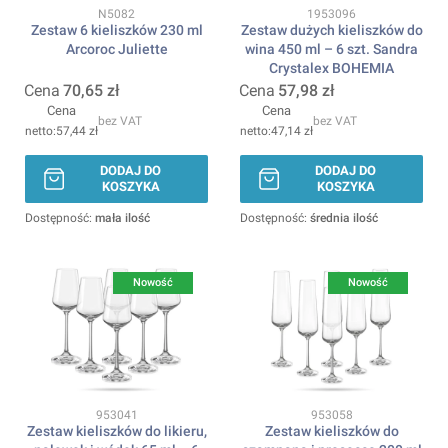
Kod produktu
Kod produktu
N5082
1953096
Zestaw 6 kieliszków 230 ml
Zestaw dużych kieliszków do
Arcoroc Juliette
wina 450 ml – 6 szt. Sandra
Crystalex BOHEMIA
Cena
70,65 zł
Cena
57,98 zł
Cena
Cena
bez VAT
bez VAT
57,44 zł
47,14 zł
DODAJ DO
DODAJ DO
KOSZYKA
KOSZYKA
Dostępność:
mała ilość
Dostępność:
średnia ilość
Nowość
Nowość
Kod produktu
Kod produktu
953041
953058
Zestaw kieliszków do likieru,
Zestaw kieliszków do