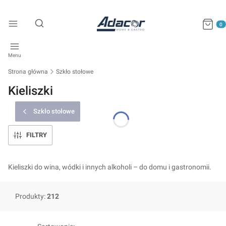
Produkty
Otwórz wyszukiwarkę
Menu
Strona główna
Szkło stołowe
Kieliszki
Szkło stołowe
FILTRY
Kieliszki do wina, wódki i innych alkoholi – do domu i gastronomii.
Produkty:
212
Lista produktów