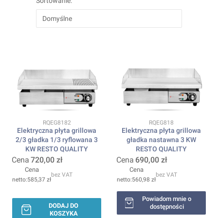
Sortowanie:
Domyślne
Kod produktu
Kod produktu
RQEG8182
RQEG818
Elektryczna płyta grillowa
Elektryczna płyta grillowa
2/3 gładka 1/3 ryflowana 3
gładka nastawna 3 KW
KW RESTO QUALITY
RESTO QUALITY
Cena
720,00 zł
Cena
690,00 zł
Cena
Cena
bez VAT
bez VAT
585,37 zł
560,98 zł
Powiadom mnie o
DODAJ DO
dostępności
KOSZYKA