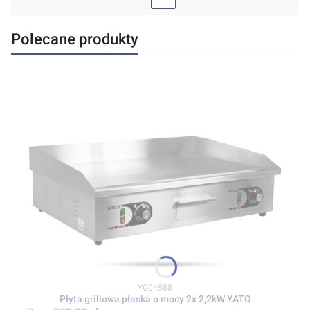
Polecane produkty
Kod produktu
YG04588
Płyta grillowa płaska o mocy 2x 2,2kW YATO