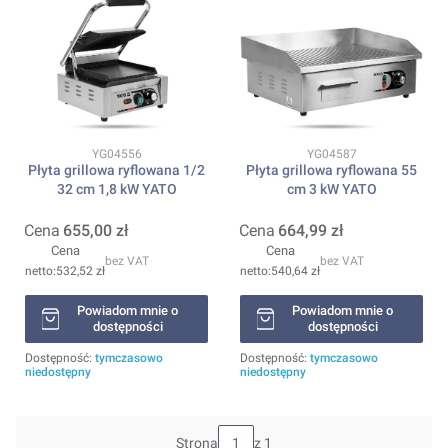
Kod produktu
Kod produktu
YG04556
YG04587
Płyta grillowa ryflowana 1/2
Płyta grillowa ryflowana 55
32 cm 1,8 kW YATO
cm 3 kW YATO
Cena
655,00 zł
Cena
664,99 zł
Cena
Cena
bez VAT
bez VAT
532,52 zł
540,64 zł
Powiadom mnie o
Powiadom mnie o
dostępności
dostępności
Dostępność:
tymczasowo
Dostępność:
tymczasowo
niedostępny
niedostępny
Strona
z 1