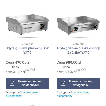
Kod produktu
Kod produktu
YG04585
YG04588
Płyta grillowa płaska 3,0 kW
Płyta grillowa płaska o mocy
YATO
2x 2,2kW YATO
Cena
490,00 zł
Cena
980,00 zł
Cena
Cena
bez VAT
bez VAT
398,37 zł
796,75 zł
Powiadom mnie o
Powiadom mnie o
dostępności
dostępności
Dostępność:
tymczasowo
Dostępność:
tymczasowo
niedostępny
niedostępny