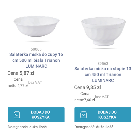
Kod produktu
50065
Salaterka miska do zupy 16
cm 500 ml biała Trianon
Kod produktu
E9563
LUMINARC
Salaterka miska na stopie 13
Cena
5,87 zł
cm 450 ml Trianon
Cena
LUMINARC
bez VAT
4,77 zł
Cena
9,35 zł
Cena
bez VAT
7,60 zł
DODAJ DO
DODAJ DO
KOSZYKA
KOSZYKA
Dostępność:
duża ilość
Dostępność:
duża ilość