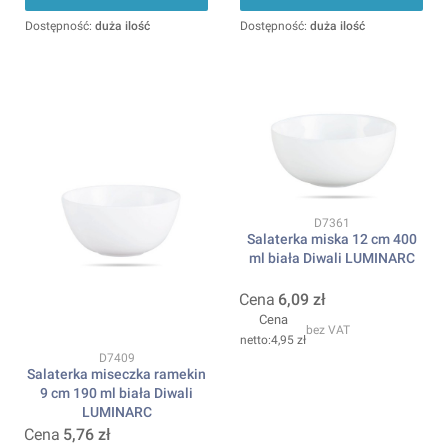
Dostępność:
duża ilość
Dostępność:
duża ilość
Kod produktu
D7361
Salaterka miska 12 cm 400
ml biała Diwali LUMINARC
Cena
6,09 zł
Cena
bez VAT
4,95 zł
Kod produktu
D7409
Salaterka miseczka ramekin
9 cm 190 ml biała Diwali
LUMINARC
Cena
5,76 zł