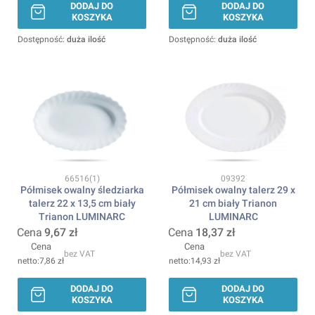
DODAJ DO
DODAJ DO
KOSZYKA
KOSZYKA
Dostępność:
duża ilość
Dostępność:
duża ilość
Kod produktu
Kod produktu
66516(1)
09392
Półmisek owalny śledziarka
Półmisek owalny talerz 29 x
talerz 22 x 13,5 cm biały
21 cm biały Trianon
Trianon LUMINARC
LUMINARC
Cena
9,67 zł
Cena
18,37 zł
Cena
Cena
bez VAT
bez VAT
7,86 zł
14,93 zł
DODAJ DO
DODAJ DO
KOSZYKA
KOSZYKA