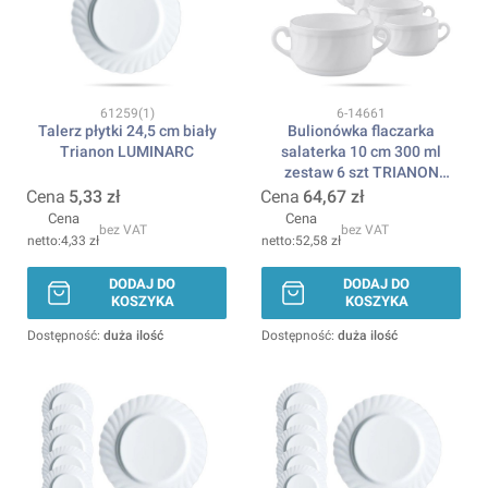
Kod produktu
Kod produktu
61259(1)
6-14661
Talerz płytki 24,5 cm biały
Bulionówka flaczarka
Trianon LUMINARC
salaterka 10 cm 300 ml
zestaw 6 szt TRIANON
LUMINARC
Cena
5,33 zł
Cena
64,67 zł
Cena
Cena
bez VAT
bez VAT
4,33 zł
52,58 zł
DODAJ DO
DODAJ DO
KOSZYKA
KOSZYKA
Dostępność:
duża ilość
Dostępność:
duża ilość