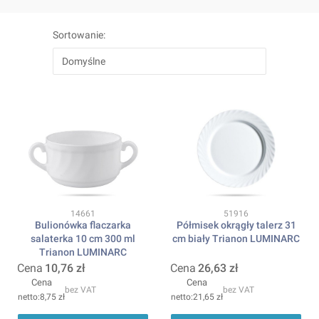
Lista produktów
Sortowanie:
Domyślne
Kod produktu
Kod produktu
14661
51916
Bulionówka flaczarka
Półmisek okrągły talerz 31
salaterka 10 cm 300 ml
cm biały Trianon LUMINARC
Trianon LUMINARC
Cena
10,76 zł
Cena
26,63 zł
Cena
Cena
bez VAT
bez VAT
8,75 zł
21,65 zł