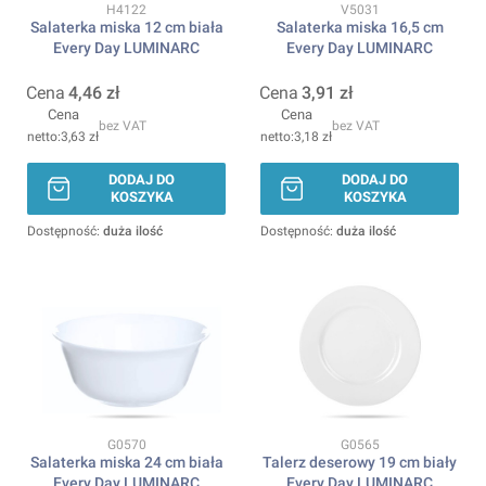
Kod produktu
Kod produktu
H4122
V5031
Salaterka miska 12 cm biała
Salaterka miska 16,5 cm
Every Day LUMINARC
Every Day LUMINARC
Cena
4,46 zł
Cena
3,91 zł
Cena
Cena
bez VAT
bez VAT
3,63 zł
3,18 zł
DODAJ DO
DODAJ DO
KOSZYKA
KOSZYKA
Dostępność:
duża ilość
Dostępność:
duża ilość
Kod produktu
Kod produktu
G0570
G0565
Salaterka miska 24 cm biała
Talerz deserowy 19 cm biały
Every Day LUMINARC
Every Day LUMINARC