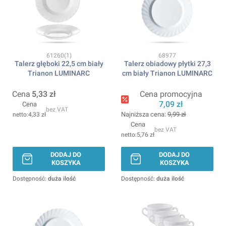
Kod produktu
Kod produktu
61260(1)
68977
Talerz głęboki 22,5 cm biały
Talerz obiadowy płytki 27,3
Trianon LUMINARC
cm biały Trianon LUMINARC
Cena
5,33 zł
Cena promocyjna
7,09 zł
Cena
bez VAT
Najniższa cena:
9,99 zł
4,33 zł
Cena
bez VAT
5,76 zł
DODAJ DO
DODAJ DO
KOSZYKA
KOSZYKA
Dostępność:
duża ilość
Dostępność:
duża ilość