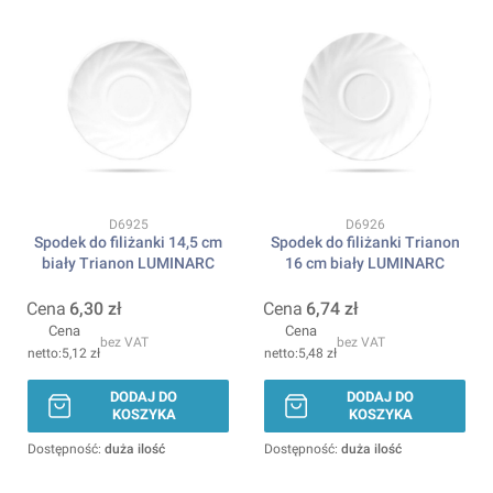
Kod produktu
Kod produktu
D6925
D6926
Spodek do filiżanki 14,5 cm
Spodek do filiżanki Trianon
biały Trianon LUMINARC
16 cm biały LUMINARC
Cena
6,30 zł
Cena
6,74 zł
Cena
Cena
bez VAT
bez VAT
5,12 zł
5,48 zł
DODAJ DO
DODAJ DO
KOSZYKA
KOSZYKA
Dostępność:
duża ilość
Dostępność:
duża ilość