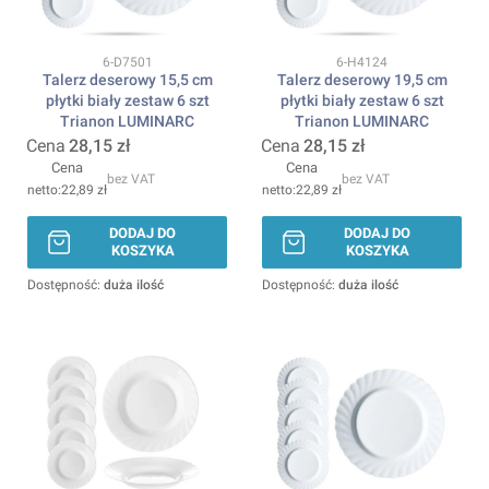
Kod produktu
Kod produktu
6-D7501
6-H4124
Talerz deserowy 15,5 cm
Talerz deserowy 19,5 cm
płytki biały zestaw 6 szt
płytki biały zestaw 6 szt
Trianon LUMINARC
Trianon LUMINARC
Cena
28,15 zł
Cena
28,15 zł
Cena
Cena
bez VAT
bez VAT
22,89 zł
22,89 zł
DODAJ DO
DODAJ DO
KOSZYKA
KOSZYKA
Dostępność:
duża ilość
Dostępność:
duża ilość