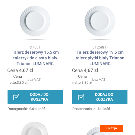
Kod produktu
Kod produktu
D7501
61258(1)
Talerz deserowy 15,5 cm
Talerz deserowy 19,5 cm
talerzyk do ciasta biały
talerz płytki biały Trianon
Trianon LUMINARC
LUMINARC
Cena
4,67 zł
Cena
4,67 zł
Cena
Cena
bez VAT
bez VAT
3,80 zł
3,80 zł
DODAJ DO
DODAJ DO
KOSZYKA
KOSZYKA
Dostępność:
duża ilość
Dostępność:
duża ilość
Okazja