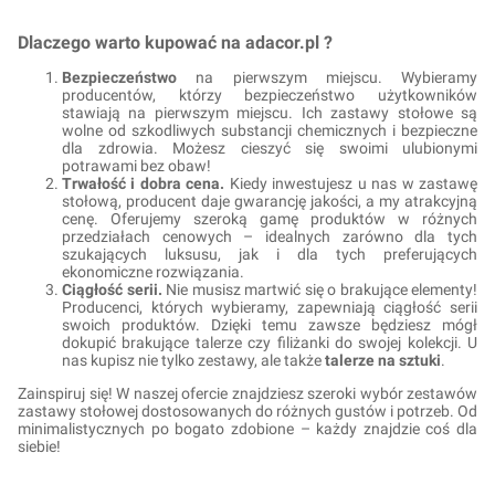
Dlaczego warto kupować na adacor.pl ?
Bezpieczeństwo
na pierwszym miejscu. Wybieramy
producentów, którzy bezpieczeństwo użytkowników
stawiają na pierwszym miejscu. Ich zastawy stołowe są
wolne od szkodliwych substancji chemicznych i bezpieczne
dla zdrowia. Możesz cieszyć się swoimi ulubionymi
potrawami bez obaw!
Trwałość i dobra cena.
Kiedy inwestujesz u nas w zastawę
stołową, producent daje gwarancję jakości, a my atrakcyjną
cenę. Oferujemy szeroką gamę produktów w różnych
przedziałach cenowych – idealnych zarówno dla tych
szukających luksusu, jak i dla tych preferujących
ekonomiczne rozwiązania.
Ciągłość serii.
Nie musisz martwić się o brakujące elementy!
Producenci, których wybieramy, zapewniają ciągłość serii
swoich produktów. Dzięki temu zawsze będziesz mógł
dokupić brakujące talerze czy filiżanki do swojej kolekcji. U
nas kupisz nie tylko zestawy, ale także
talerze na sztuki
.
Zainspiruj się! W naszej ofercie znajdziesz szeroki wybór zestawów
zastawy stołowej dostosowanych do różnych gustów i potrzeb. Od
minimalistycznych po bogato zdobione – każdy znajdzie coś dla
siebie!