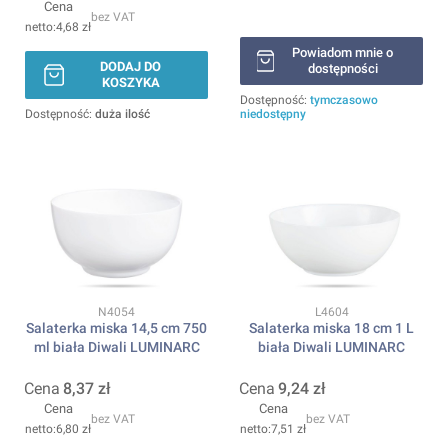
Cena
bez VAT
4,68 zł
Powiadom mnie o
DODAJ DO
dostępności
KOSZYKA
Dostępność:
tymczasowo
Dostępność:
duża ilość
niedostępny
Kod produktu
Kod produktu
N4054
L4604
Salaterka miska 14,5 cm 750
Salaterka miska 18 cm 1 L
ml biała Diwali LUMINARC
biała Diwali LUMINARC
Cena
8,37 zł
Cena
9,24 zł
Cena
Cena
bez VAT
bez VAT
6,80 zł
7,51 zł