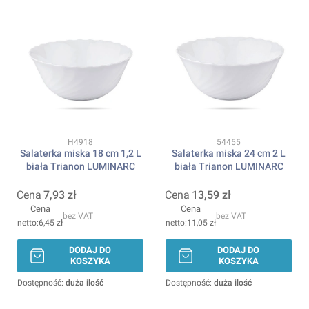
Kod produktu
Kod produktu
H4918
54455
Salaterka miska 18 cm 1,2 L
Salaterka miska 24 cm 2 L
biała Trianon LUMINARC
biała Trianon LUMINARC
Cena
7,93 zł
Cena
13,59 zł
Cena
Cena
bez VAT
bez VAT
6,45 zł
11,05 zł
DODAJ DO
DODAJ DO
KOSZYKA
KOSZYKA
Dostępność:
duża ilość
Dostępność:
duża ilość