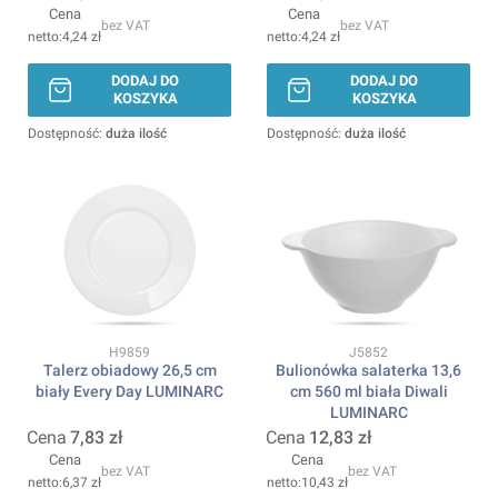
Cena
Cena
bez VAT
bez VAT
4,24 zł
4,24 zł
DODAJ DO
DODAJ DO
KOSZYKA
KOSZYKA
Dostępność:
duża ilość
Dostępność:
duża ilość
Kod produktu
Kod produktu
H9859
J5852
Talerz obiadowy 26,5 cm
Bulionówka salaterka 13,6
biały Every Day LUMINARC
cm 560 ml biała Diwali
LUMINARC
Cena
7,83 zł
Cena
12,83 zł
Cena
Cena
bez VAT
bez VAT
6,37 zł
10,43 zł