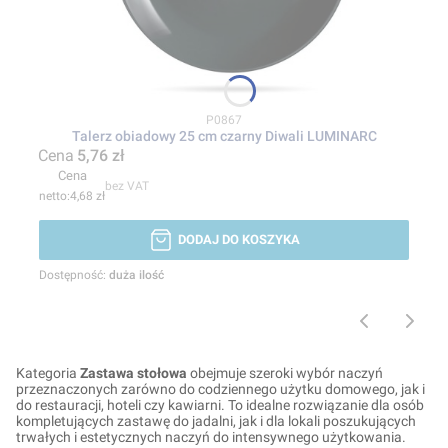
Kod produktu
P0867
Talerz obiadowy 25 cm czarny Diwali LUMINARC
Cena
5,76 zł
Cena
bez VAT
4,68 zł
DODAJ DO KOSZYKA
Dostępność:
duża ilość
Kategoria
Zastawa stołowa
obejmuje szeroki wybór naczyń
przeznaczonych zarówno do codziennego użytku domowego, jak i
do restauracji, hoteli czy kawiarni. To idealne rozwiązanie dla osób
kompletujących zastawę do jadalni, jak i dla lokali poszukujących
trwałych i estetycznych naczyń do intensywnego użytkowania.