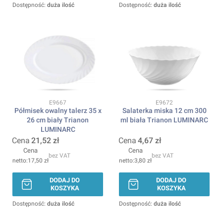
Dostępność:
duża ilość
Dostępność:
duża ilość
Kod produktu
Kod produktu
E9667
E9672
Półmisek owalny talerz 35 x
Salaterka miska 12 cm 300
26 cm biały Trianon
ml biała Trianon LUMINARC
LUMINARC
Cena
21,52 zł
Cena
4,67 zł
Cena
Cena
bez VAT
bez VAT
17,50 zł
3,80 zł
DODAJ DO
DODAJ DO
KOSZYKA
KOSZYKA
Dostępność:
duża ilość
Dostępność:
duża ilość