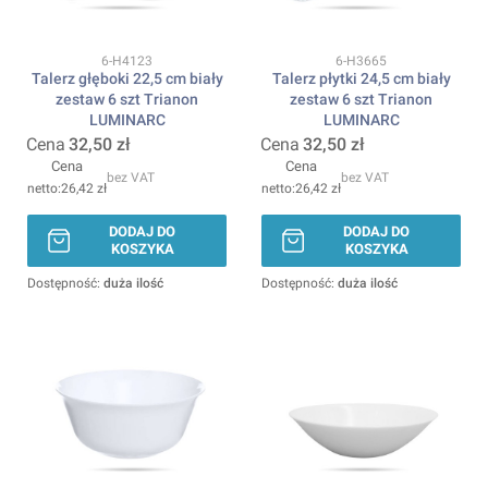
Kod produktu
Kod produktu
6-H4123
6-H3665
Talerz głęboki 22,5 cm biały
Talerz płytki 24,5 cm biały
zestaw 6 szt Trianon
zestaw 6 szt Trianon
LUMINARC
LUMINARC
Cena
32,50 zł
Cena
32,50 zł
Cena
Cena
bez VAT
bez VAT
26,42 zł
26,42 zł
DODAJ DO
DODAJ DO
KOSZYKA
KOSZYKA
Dostępność:
duża ilość
Dostępność:
duża ilość