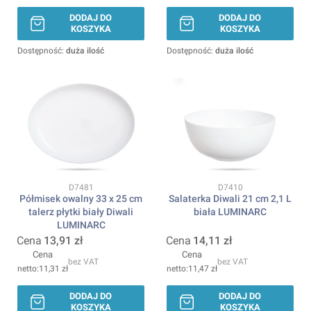
DODAJ DO
DODAJ DO
KOSZYKA
KOSZYKA
Dostępność:
duża ilość
Dostępność:
duża ilość
Kod produktu
Kod produktu
D7481
D7410
Półmisek owalny 33 x 25 cm
Salaterka Diwali 21 cm 2,1 L
talerz płytki biały Diwali
biała LUMINARC
LUMINARC
Cena
13,91 zł
Cena
14,11 zł
Cena
Cena
bez VAT
bez VAT
11,31 zł
11,47 zł
DODAJ DO
DODAJ DO
KOSZYKA
KOSZYKA