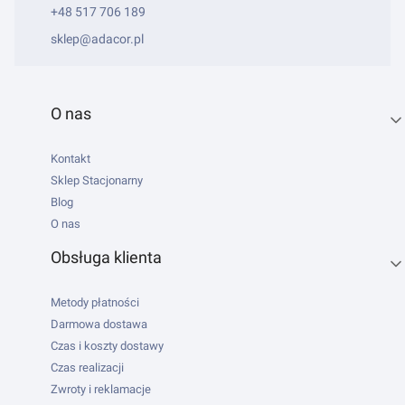
+48 517 706 189
sklep@adacor.pl
Linki w stopce
O nas
Kontakt
Sklep Stacjonarny
Blog
O nas
Obsługa klienta
Metody płatności
Darmowa dostawa
Czas i koszty dostawy
Czas realizacji
Zwroty i reklamacje