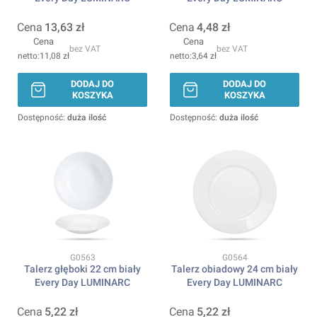
Cena
13,63 zł
Cena
4,48 zł
Cena
Cena
bez VAT
bez VAT
11,08 zł
3,64 zł
DODAJ DO
DODAJ DO
KOSZYKA
KOSZYKA
Dostępność:
duża ilość
Dostępność:
duża ilość
Kod produktu
Kod produktu
G0563
G0564
Talerz głęboki 22 cm biały
Talerz obiadowy 24 cm biały
Every Day LUMINARC
Every Day LUMINARC
Cena
5,22 zł
Cena
5,22 zł