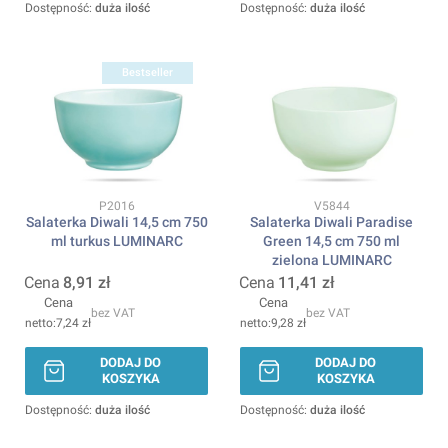
Dostępność:
duża ilość
Dostępność:
duża ilość
Bestseller
Kod produktu
Kod produktu
P2016
V5844
Salaterka Diwali 14,5 cm 750
Salaterka Diwali Paradise
ml turkus LUMINARC
Green 14,5 cm 750 ml
zielona LUMINARC
Cena
8,91 zł
Cena
11,41 zł
Cena
Cena
bez VAT
bez VAT
7,24 zł
9,28 zł
DODAJ DO
DODAJ DO
KOSZYKA
KOSZYKA
Dostępność:
duża ilość
Dostępność:
duża ilość