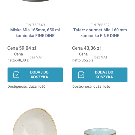
Kod produktu
Kod produktu
FIN-768549
FIN-768587
Miska Mia 165mm, 650 ml
Talerz gourmet Mia 160 mm
kamionka FINE DINE
kamionka FINE DINE
Cena
59,04 zł
Cena
43,36 zł
Cena
Cena
bez VAT
bez VAT
48,00 zł
35,25 zł
DODAJ DO
DODAJ DO
KOSZYKA
KOSZYKA
Dostępność:
duża ilość
Dostępność:
duża ilość