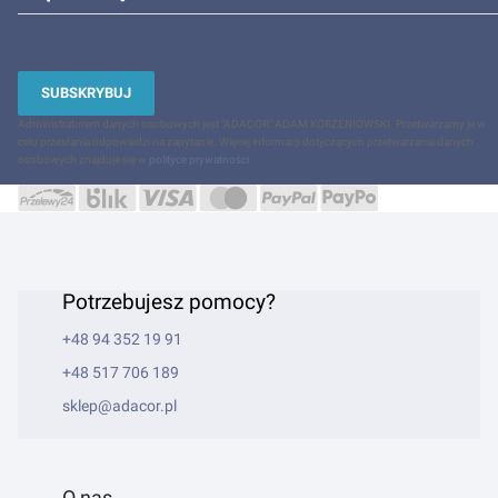
SUBSKRYBUJ
Administratorem danych osobowych jest "ADACOR" ADAM KORZENIOWSKI. Przetwarzamy je w
celu przesłania odpowiedzi na zapytanie. Więcej informacji dotyczących przetwarzania danych
osobowych znajduje się w
polityce prywatności
.
Potrzebujesz pomocy?
+48 94 352 19 91
+48 517 706 189
sklep@adacor.pl
O nas