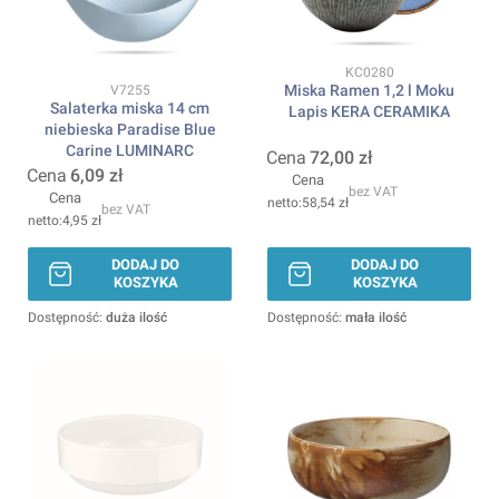
Kod produktu
KC0280
Miska Ramen 1,2 l Moku
Kod produktu
V7255
Salaterka miska 14 cm
Lapis KERA CERAMIKA
niebieska Paradise Blue
Carine LUMINARC
Cena
72,00 zł
Cena
6,09 zł
Cena
bez VAT
Cena
58,54 zł
bez VAT
4,95 zł
DODAJ DO
DODAJ DO
KOSZYKA
KOSZYKA
Dostępność:
duża ilość
Dostępność:
mała ilość