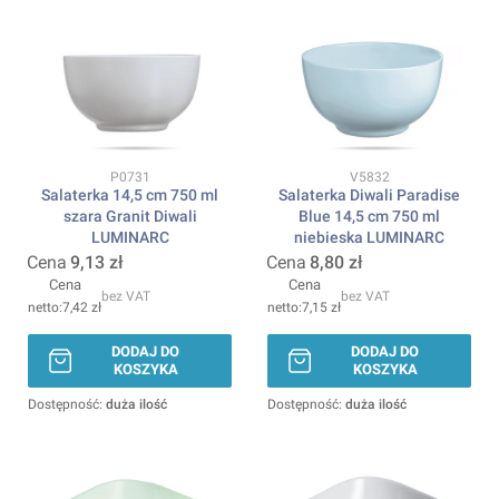
Kod produktu
Kod produktu
P0731
V5832
Salaterka 14,5 cm 750 ml
Salaterka Diwali Paradise
szara Granit Diwali
Blue 14,5 cm 750 ml
LUMINARC
niebieska LUMINARC
Cena
9,13 zł
Cena
8,80 zł
Cena
Cena
bez VAT
bez VAT
7,42 zł
7,15 zł
DODAJ DO
DODAJ DO
KOSZYKA
KOSZYKA
Dostępność:
duża ilość
Dostępność:
duża ilość