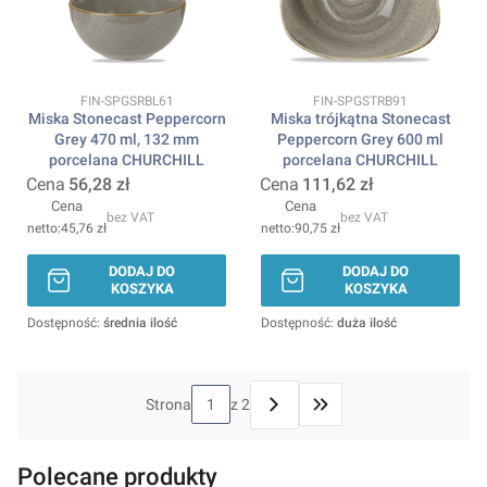
Kod produktu
Kod produktu
FIN-SPGSRBL61
FIN-SPGSTRB91
Miska Stonecast Peppercorn
Miska trójkątna Stonecast
Grey 470 ml, 132 mm
Peppercorn Grey 600 ml
porcelana CHURCHILL
porcelana CHURCHILL
Cena
56,28 zł
Cena
111,62 zł
Cena
Cena
bez VAT
bez VAT
45,76 zł
90,75 zł
DODAJ DO
DODAJ DO
KOSZYKA
KOSZYKA
Dostępność:
średnia ilość
Dostępność:
duża ilość
Strona
z 2
Przejdź do ostatniej stron
Polecane produkty