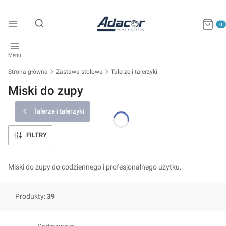
Produkty
Otwórz wyszukiwarkę
Menu
Strona główna
Zastawa stołowa
Talerze i talerzyki
Miski do zupy
Talerze i talerzyki
FILTRY
Miski do zupy do codziennego i profesjonalnego użytku.
Produkty:
39
Lista produktów