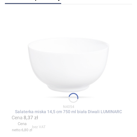
Kod produktu
N4054
Salaterka miska 14,5 cm 750 ml biała Diwali LUMINARC
Cena
8,37 zł
Cena
bez VAT
6,80 zł