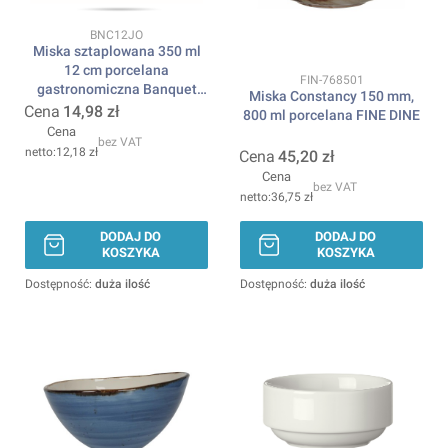
Kod produktu
BNC12JO
Miska sztaplowana 350 ml
12 cm porcelana
Kod produktu
FIN-768501
gastronomiczna Banquet
Miska Constancy 150 mm,
BONNA
Cena
14,98 zł
800 ml porcelana FINE DINE
Cena
bez VAT
12,18 zł
Cena
45,20 zł
Cena
bez VAT
36,75 zł
DODAJ DO
DODAJ DO
KOSZYKA
KOSZYKA
Dostępność:
duża ilość
Dostępność:
duża ilość