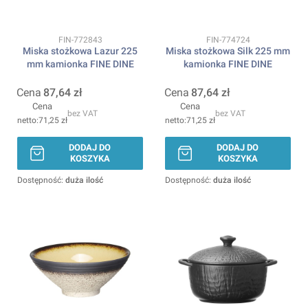
Kod produktu
Kod produktu
FIN-772843
FIN-774724
Miska stożkowa Lazur 225
Miska stożkowa Silk 225 mm
mm kamionka FINE DINE
kamionka FINE DINE
Cena
87,64 zł
Cena
87,64 zł
Cena
Cena
bez VAT
bez VAT
71,25 zł
71,25 zł
DODAJ DO
DODAJ DO
KOSZYKA
KOSZYKA
Dostępność:
duża ilość
Dostępność:
duża ilość