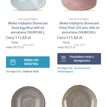
Kod produktu
Kod produktu
FIN-SDESTRB91
FIN-SPPSTRB91
Miska trójkątna Stonecast
Miska trójkątna Stonecast
Duck Egg Blue 600 ml
Petal Pink 235 mm, 600 ml
porcelana CHURCHILL
porcelana CHURCHILL
Cena
111,62 zł
Cena
111,62 zł
Cena
Cena
bez VAT
bez VAT
90,75 zł
90,75 zł
Powiadom mnie o
DODAJ DO
dostępności
KOSZYKA
Dostępność:
tymczasowo
Dostępność:
średnia ilość
niedostępny