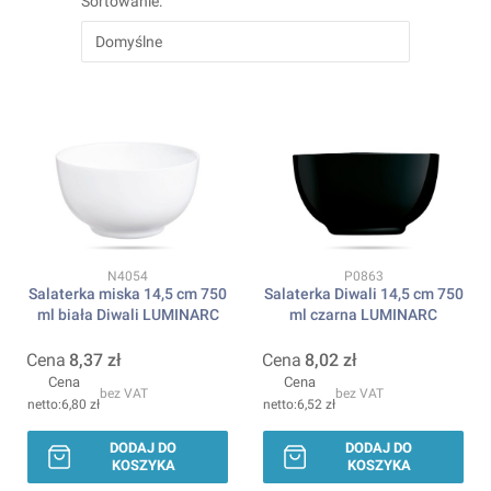
Sortowanie:
Domyślne
Kod produktu
Kod produktu
N4054
P0863
Salaterka miska 14,5 cm 750
Salaterka Diwali 14,5 cm 750
ml biała Diwali LUMINARC
ml czarna LUMINARC
Cena
8,37 zł
Cena
8,02 zł
Cena
Cena
bez VAT
bez VAT
6,80 zł
6,52 zł
DODAJ DO
DODAJ DO
KOSZYKA
KOSZYKA