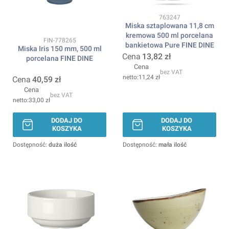
Kod produktu
763247
Miska sztaplowana 11,8 cm
kremowa 500 ml porcelana
Kod produktu
FIN-778265
bankietowa Pure FINE DINE
Miska Iris 150 mm, 500 ml
Cena
13,82 zł
porcelana FINE DINE
Cena
bez VAT
11,24 zł
Cena
40,59 zł
Cena
bez VAT
33,00 zł
DODAJ DO
DODAJ DO
KOSZYKA
KOSZYKA
Dostępność:
duża ilość
Dostępność:
mała ilość