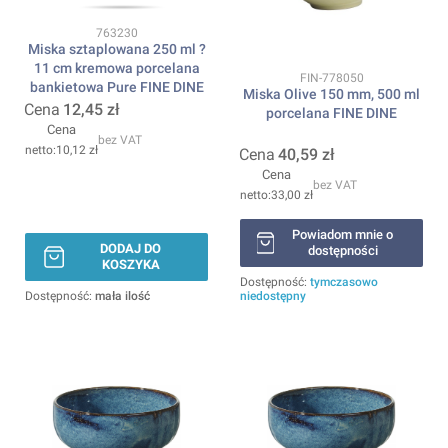
Kod produktu
763230
Miska sztaplowana 250 ml ?
11 cm kremowa porcelana
Kod produktu
FIN-778050
bankietowa Pure FINE DINE
Miska Olive 150 mm, 500 ml
Cena
12,45 zł
porcelana FINE DINE
Cena
bez VAT
10,12 zł
Cena
40,59 zł
Cena
bez VAT
33,00 zł
Powiadom mnie o
DODAJ DO
dostępności
KOSZYKA
Dostępność:
tymczasowo
Dostępność:
mała ilość
niedostępny