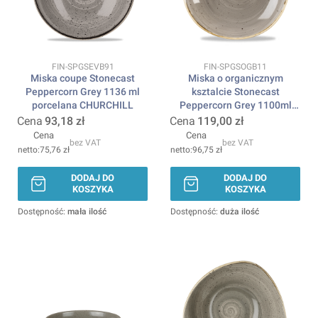
Kod produktu
Kod produktu
FIN-SPGSEVB91
FIN-SPGSOGB11
Miska coupe Stonecast
Miska o organicznym
Peppercorn Grey 1136 ml
ksztalcie Stonecast
porcelana CHURCHILL
Peppercorn Grey 1100ml
porcelana CHURCHILL
Cena
93,18 zł
Cena
119,00 zł
Cena
Cena
bez VAT
bez VAT
75,76 zł
96,75 zł
DODAJ DO
DODAJ DO
KOSZYKA
KOSZYKA
Dostępność:
mała ilość
Dostępność:
duża ilość