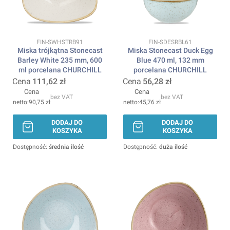
Kod produktu
Kod produktu
FIN-SWHSTRB91
FIN-SDESRBL61
Miska trójkątna Stonecast
Miska Stonecast Duck Egg
Barley White 235 mm, 600
Blue 470 ml, 132 mm
ml porcelana CHURCHILL
porcelana CHURCHILL
Cena
111,62 zł
Cena
56,28 zł
Cena
Cena
bez VAT
bez VAT
90,75 zł
45,76 zł
DODAJ DO
DODAJ DO
KOSZYKA
KOSZYKA
Dostępność:
średnia ilość
Dostępność:
duża ilość