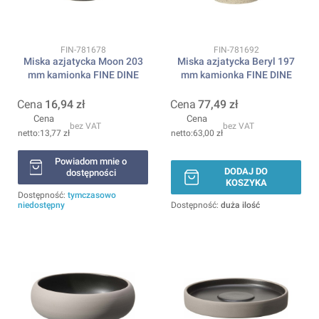
Kod produktu
Kod produktu
FIN-781678
FIN-781692
Miska azjatycka Moon 203
Miska azjatycka Beryl 197
mm kamionka FINE DINE
mm kamionka FINE DINE
Cena
16,94 zł
Cena
77,49 zł
Cena
Cena
bez VAT
bez VAT
13,77 zł
63,00 zł
Powiadom mnie o
DODAJ DO
dostępności
KOSZYKA
Dostępność:
tymczasowo
niedostępny
Dostępność:
duża ilość