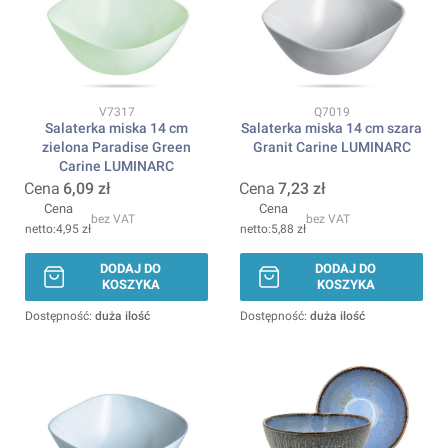
Kod produktu
Kod produktu
V7317
Q7019
Salaterka miska 14 cm
Salaterka miska 14 cm szara
zielona Paradise Green
Granit Carine LUMINARC
Carine LUMINARC
Cena
6,09 zł
Cena
7,23 zł
Cena
Cena
bez VAT
bez VAT
4,95 zł
5,88 zł
DODAJ DO
DODAJ DO
KOSZYKA
KOSZYKA
Dostępność:
duża ilość
Dostępność:
duża ilość