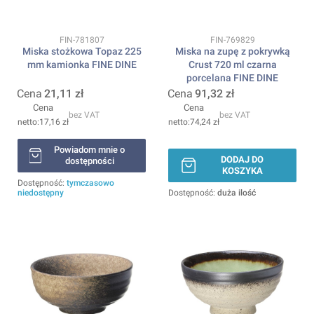
Kod produktu
Kod produktu
FIN-781807
FIN-769829
Miska stożkowa Topaz 225
Miska na zupę z pokrywką
mm kamionka FINE DINE
Crust 720 ml czarna
porcelana FINE DINE
Cena
21,11 zł
Cena
91,32 zł
Cena
Cena
bez VAT
bez VAT
17,16 zł
74,24 zł
Powiadom mnie o
DODAJ DO
dostępności
KOSZYKA
Dostępność:
tymczasowo
niedostępny
Dostępność:
duża ilość