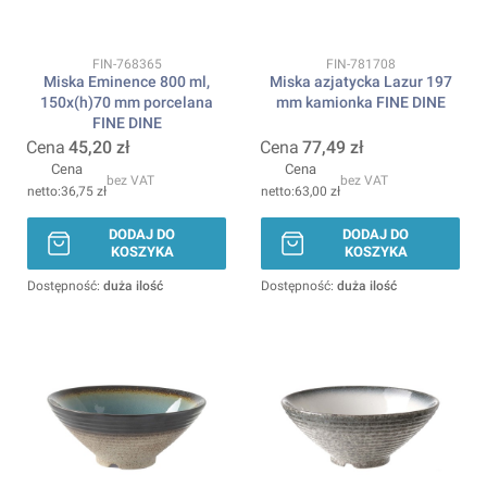
Kod produktu
Kod produktu
FIN-768365
FIN-781708
Miska Eminence 800 ml,
Miska azjatycka Lazur 197
150x(h)70 mm porcelana
mm kamionka FINE DINE
FINE DINE
Cena
45,20 zł
Cena
77,49 zł
Cena
Cena
bez VAT
bez VAT
36,75 zł
63,00 zł
DODAJ DO
DODAJ DO
KOSZYKA
KOSZYKA
Dostępność:
duża ilość
Dostępność:
duża ilość