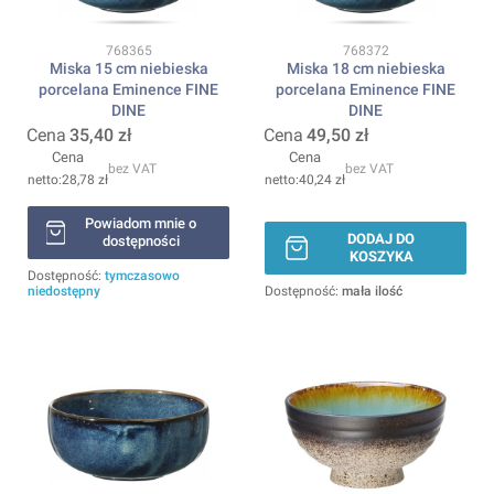
Kod produktu
Kod produktu
768365
768372
Miska 15 cm niebieska
Miska 18 cm niebieska
porcelana Eminence FINE
porcelana Eminence FINE
DINE
DINE
Cena
35,40 zł
Cena
49,50 zł
Cena
Cena
bez VAT
bez VAT
28,78 zł
40,24 zł
Powiadom mnie o
DODAJ DO
dostępności
KOSZYKA
Dostępność:
tymczasowo
niedostępny
Dostępność:
mała ilość