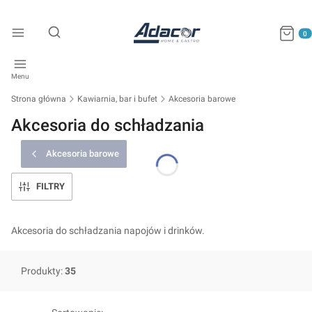
Produkty
Otwórz wyszukiwarkę
Menu
Strona główna
Kawiarnia, bar i bufet
Akcesoria barowe
Akcesoria do schładzania
Akcesoria barowe
FILTRY
Akcesoria do schładzania napojów i drinków.
Produkty:
35
Lista produktów