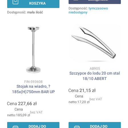
KOSZYKA
Dostępność:
tymczasowo
Dostępność:
mała ilość
niedostępny
Kod produktu
AB905
Szczypce do lodu 20 cm stal
18/10 ABERT
Kod produktu
FIN-593608
Stojak na wiadro, ?
Cena
21,15 zł
185x(H)750mm BAR UP
Cena
bez VAT
17,20 zł
Cena
227,66 zł
Cena
bez VAT
185,09 zł
DODAJ DO
DODAJ DO