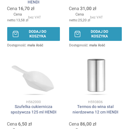
HENDI
Cena
16,70 zł
Cena
31,00 zł
Cena
Cena
bez VAT
bez VAT
13,58 zł
25,20 zł
DODAJ DO
DODAJ DO
KOSZYKA
KOSZYKA
Dostępność:
mała ilość
Dostępność:
mała ilość
Kod produktu
Kod produktu
H562000
H593806
Szufelka cukiernicza
Termos do wina stal
spożywcza 125 ml HENDI
nierdzewna 12 cm HENDI
Cena
6,50 zł
Cena
86,00 zł