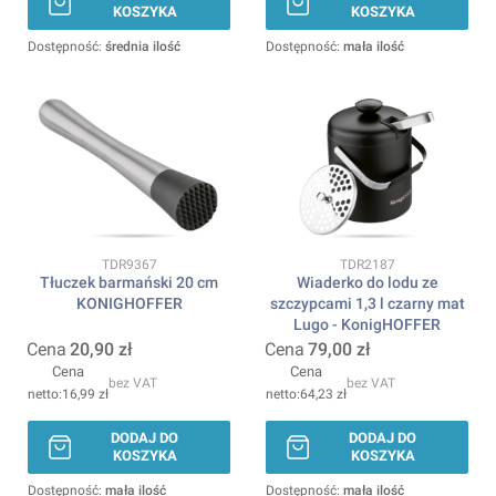
KOSZYKA
KOSZYKA
Dostępność:
średnia ilość
Dostępność:
mała ilość
Kod produktu
Kod produktu
TDR9367
TDR2187
Tłuczek barmański 20 cm
Wiaderko do lodu ze
KONIGHOFFER
szczypcami 1,3 l czarny mat
Lugo - KonigHOFFER
Cena
20,90 zł
Cena
79,00 zł
Cena
Cena
bez VAT
bez VAT
16,99 zł
64,23 zł
DODAJ DO
DODAJ DO
KOSZYKA
KOSZYKA
Dostępność:
mała ilość
Dostępność:
mała ilość