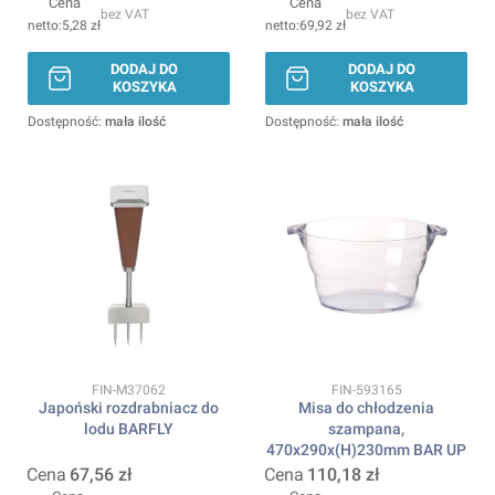
Cena
Cena
bez VAT
bez VAT
5,28 zł
69,92 zł
DODAJ DO
DODAJ DO
KOSZYKA
KOSZYKA
Dostępność:
mała ilość
Dostępność:
mała ilość
Kod produktu
Kod produktu
FIN-M37062
FIN-593165
Japoński rozdrabniacz do
Misa do chłodzenia
lodu BARFLY
szampana,
470x290x(H)230mm BAR UP
Cena
67,56 zł
Cena
110,18 zł