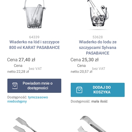
Kod produktu
Kod produktu
64339
53628
Wiaderko na lód i szczypce
Wiaderko do lodu ze
800 ml KARAT PASABAHCE
szczypcami Sylvana
PASABAHCE
Cena
27,40 zł
Cena
25,30 zł
Cena
Cena
bez VAT
bez VAT
22,28 zł
20,57 zł
Powiadom mnie o
DODAJ DO
dostępności
KOSZYKA
Dostępność:
tymczasowo
niedostępny
Dostępność:
mała ilość