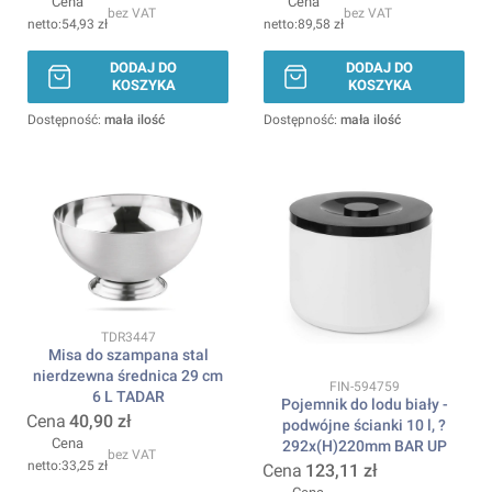
Cena
Cena
bez VAT
bez VAT
54,93 zł
89,58 zł
DODAJ DO
DODAJ DO
KOSZYKA
KOSZYKA
Dostępność:
mała ilość
Dostępność:
mała ilość
Kod produktu
TDR3447
Misa do szampana stal
nierdzewna średnica 29 cm
Kod produktu
FIN-594759
6 L TADAR
Pojemnik do lodu biały -
Cena
40,90 zł
podwójne ścianki 10 l, ?
Cena
292x(H)220mm BAR UP
bez VAT
33,25 zł
Cena
123,11 zł