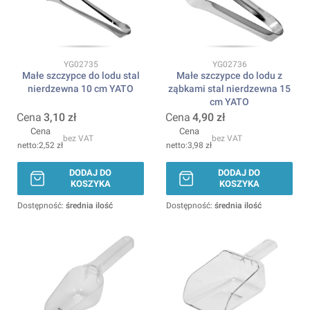
Kod produktu
Kod produktu
YG02735
YG02736
Małe szczypce do lodu stal
Małe szczypce do lodu z
nierdzewna 10 cm YATO
ząbkami stal nierdzewna 15
cm YATO
Cena
3,10 zł
Cena
4,90 zł
Cena
Cena
bez VAT
bez VAT
2,52 zł
3,98 zł
DODAJ DO
DODAJ DO
KOSZYKA
KOSZYKA
Dostępność:
średnia ilość
Dostępność:
średnia ilość