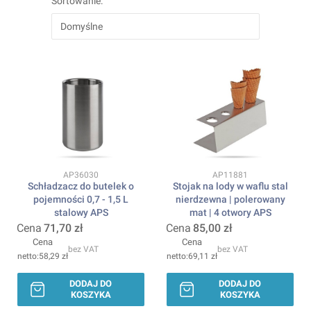
Sortowanie:
Domyślne
Kod produktu
Kod produktu
AP36030
AP11881
Schładzacz do butelek o
Stojak na lody w waflu stal
pojemności 0,7 - 1,5 L
nierdzewna | polerowany
stalowy APS
mat | 4 otwory APS
Cena
71,70 zł
Cena
85,00 zł
Cena
Cena
bez VAT
bez VAT
58,29 zł
69,11 zł
DODAJ DO
DODAJ DO
KOSZYKA
KOSZYKA