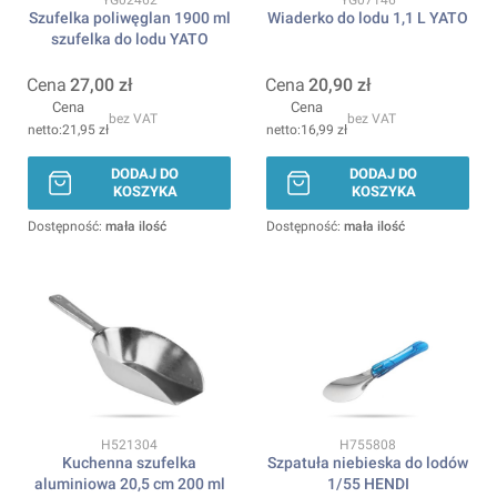
Szufelka poliwęglan 1900 ml
Wiaderko do lodu 1,1 L YATO
szufelka do lodu YATO
Cena
27,00 zł
Cena
20,90 zł
Cena
Cena
bez VAT
bez VAT
21,95 zł
16,99 zł
DODAJ DO
DODAJ DO
KOSZYKA
KOSZYKA
Dostępność:
mała ilość
Dostępność:
mała ilość
Kod produktu
Kod produktu
H521304
H755808
Kuchenna szufelka
Szpatuła niebieska do lodów
aluminiowa 20,5 cm 200 ml
1/55 HENDI