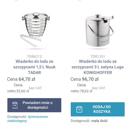
Kod produktu
Kod produktu
TDR6212
TDR1351
Wiaderko do lodu ze
Wiaderko do lodu ze
szczypcami 1,5 L Nuuk
szczypcami 3 L satyna Lugo
TADAR
KONIGHOFFER
Cena
64,70 zł
Cena
96,70 zł
Cena
Cena
bez VAT
bez VAT
52,60 zł
78,62 zł
Powiadom mnie o
DODAJ DO
dostępności
KOSZYKA
Dostępność:
tymczasowo
niedostępny
Dostępność:
mała ilość