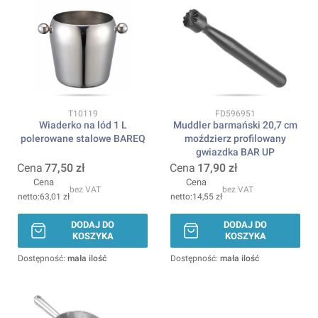
Kod produktu
Kod produktu
T10119
FD596951
Wiaderko na lód 1 L
Muddler barmański 20,7 cm
polerowane stalowe BAREQ
moździerz profilowany
gwiazdka BAR UP
Cena
77,50 zł
Cena
17,90 zł
Cena
Cena
bez VAT
bez VAT
63,01 zł
14,55 zł
DODAJ DO
DODAJ DO
KOSZYKA
KOSZYKA
Dostępność:
mała ilość
Dostępność:
mała ilość