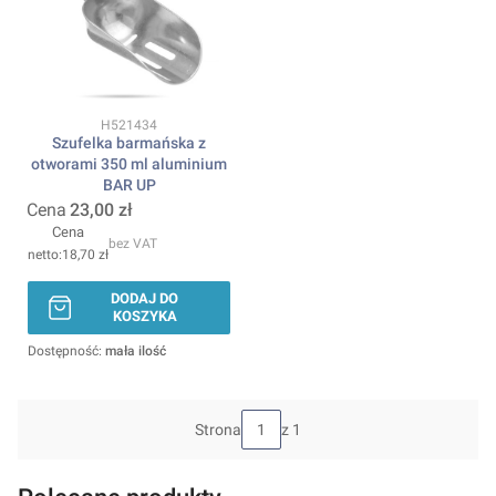
Kod produktu
H521434
Szufelka barmańska z
otworami 350 ml aluminium
BAR UP
Cena
23,00 zł
Cena
bez VAT
18,70 zł
DODAJ DO
KOSZYKA
Dostępność:
mała ilość
Strona
z 1