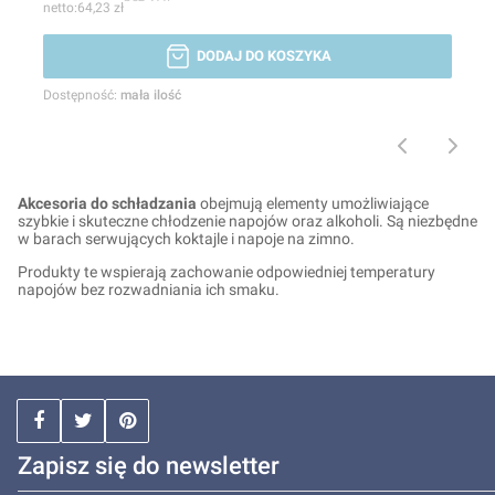
64,23 zł
DODAJ DO KOSZYKA
Dostępność:
mała ilość
Akcesoria do schładzania
obejmują elementy umożliwiające
szybkie i skuteczne chłodzenie napojów oraz alkoholi. Są niezbędne
w barach serwujących koktajle i napoje na zimno.
Produkty te wspierają zachowanie odpowiedniej temperatury
napojów bez rozwadniania ich smaku.
Zapisz się do newsletter