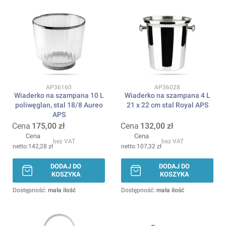
Kod produktu
Kod produktu
AP36160
AP36028
Wiaderko na szampana 10 L
Wiaderko na szampana 4 L
poliwęglan, stal 18/8 Aureo
21 x 22 cm stal Royal APS
APS
Cena
175,00 zł
Cena
132,00 zł
Cena
Cena
bez VAT
bez VAT
142,28 zł
107,32 zł
DODAJ DO
DODAJ DO
KOSZYKA
KOSZYKA
Dostępność:
mała ilość
Dostępność:
mała ilość