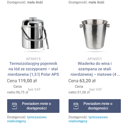
Dostępność:
mała ilość
Dostępność:
mała ilość
Kod produktu
Kod produktu
AP36015
AP36021
Termoizolacyjny pojemnik
Wiaderko do wina i
na lód ze szczypcami – stal
szampana ze stali
nierdzewna (1,3 l) Polar APS
nierdzewnej – matowe (4 l,
20 cm) APS
Cena
119,00 zł
Cena
63,20 zł
Cena
Cena
bez VAT
bez VAT
96,75 zł
51,38 zł
Powiadom mnie o
Powiadom mnie o
dostępności
dostępności
Dostępność:
tymczasowo
Dostępność:
tymczasowo
niedostępny
niedostępny