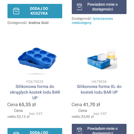
Powiadom mnie o
DODAJ DO
dostępności
KOSZYKA
Dostępność:
tymczasowo
Dostępność:
średnia ilość
niedostępny
Kod produktu
Kod produktu
FD679029
H679036
Silikonowa forma do
Silikonowa forma XL do
okrągłych kostek lodu BAR
kostek lodu BAR UP
UP
Cena
65,35 zł
Cena
41,70 zł
Cena
Cena
bez VAT
bez VAT
53,13 zł
33,90 zł
Powiadom mnie o
DODAJ DO
dostępności