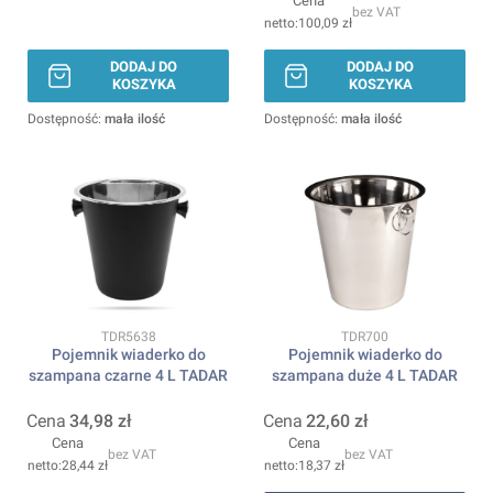
Cena
bez VAT
100,09 zł
DODAJ DO
DODAJ DO
KOSZYKA
KOSZYKA
Dostępność:
mała ilość
Dostępność:
mała ilość
Kod produktu
Kod produktu
TDR5638
TDR700
Pojemnik wiaderko do
Pojemnik wiaderko do
szampana czarne 4 L TADAR
szampana duże 4 L TADAR
Cena
34,98 zł
Cena
22,60 zł
Cena
Cena
bez VAT
bez VAT
28,44 zł
18,37 zł