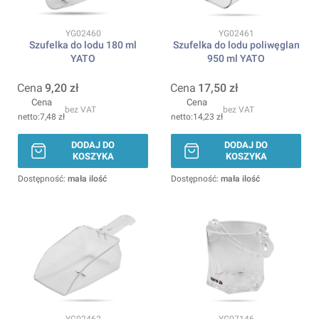
Kod produktu
Kod produktu
YG02460
YG02461
Szufelka do lodu 180 ml
Szufelka do lodu poliwęglan
YATO
950 ml YATO
Cena
9,20 zł
Cena
17,50 zł
Cena
Cena
bez VAT
bez VAT
7,48 zł
14,23 zł
DODAJ DO
DODAJ DO
KOSZYKA
KOSZYKA
Dostępność:
mała ilość
Dostępność:
mała ilość
Kod produktu
Kod produktu
YG02462
YG07146