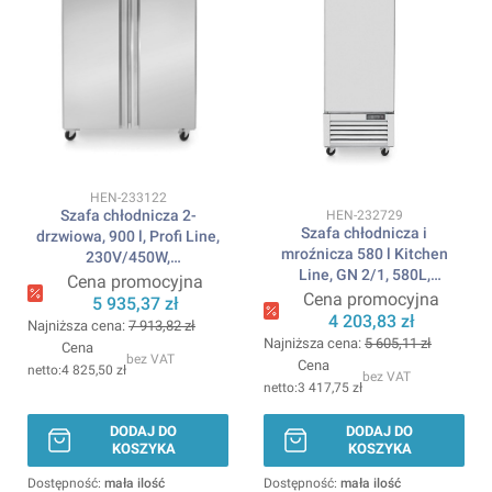
Kod produktu
HEN-233122
Szafa chłodnicza 2-
Kod produktu
HEN-232729
Szafa chłodnicza i
drzwiowa, 900 l, Profi Line,
mroźnicza 580 l Kitchen
230V/450W,
Line, GN 2/1, 580L,
1200x740x(H)1950mm
Cena promocyjna
230V/350W,
Cena promocyjna
ARKTIC
5 935,37 zł
685x800x(H)2100mm
4 203,83 zł
Najniższa cena:
7 913,82 zł
ARKTIC
Najniższa cena:
5 605,11 zł
Cena
bez VAT
Cena
4 825,50 zł
bez VAT
3 417,75 zł
DODAJ DO
DODAJ DO
KOSZYKA
KOSZYKA
Dostępność:
mała ilość
Dostępność:
mała ilość