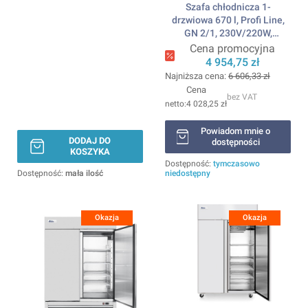
Szafa chłodnicza 1-
drzwiowa 670 l, Profi Line,
GN 2/1, 230V/220W,
730x800x(H)2096mm
Cena promocyjna
ARKTIC
4 954,75 zł
Najniższa cena:
6 606,33 zł
Cena
bez VAT
4 028,25 zł
Powiadom mnie o
DODAJ DO
dostępności
KOSZYKA
Dostępność:
tymczasowo
Dostępność:
mała ilość
niedostępny
Okazja
Okazja