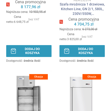
HEN-232514
1200x740x(H)1950mm
Cena promocyjna
Szafa mroźnicza 1 drzwiowa,
ARKTIC
8 177,96 zł
Kitchen Line, GN 2/1, 580L,
Najniższa cena:
10 903,95 zł
230V/550W,
Cena
685x800x(H)2100mm
Cena promocyjna
bez VAT
6 648,75 zł
ARKTIC
4 704,75 zł
Najniższa cena:
6 273,00 zł
Cena
bez VAT
3 825,00 zł
DODAJ DO
DODAJ DO
KOSZYKA
KOSZYKA
Dostępność:
średnia ilość
Dostępność:
średnia ilość
Okazja
Okazja