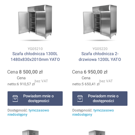
Kod produktu
Kod produktu
YG05210
YG05220
Szafa chłodnicza 1300L
Szafa chłodnicza 2-
1480x830x2010mm YATO
drzwiowa 1200L YATO
Cena
8 500,00 zł
Cena
6 950,00 zł
Cena
Cena
bez VAT
bez VAT
6 910,57 zł
5 650,41 zł
Powiadom mnie o
Powiadom mnie o
dostępności
dostępności
Dostępność:
tymczasowo
Dostępność:
tymczasowo
niedostępny
niedostępny