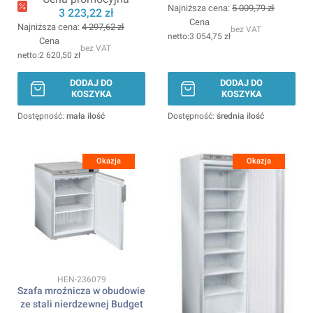
ARKTIC
Najniższa cena:
5 009,79 zł
600x646x(H)1875mm
3 223,22 zł
Cena
ARKTIC
Najniższa cena:
4 297,62 zł
bez VAT
3 054,75 zł
Cena
bez VAT
2 620,50 zł
DODAJ DO
DODAJ DO
KOSZYKA
KOSZYKA
Dostępność:
mała ilość
Dostępność:
średnia ilość
Okazja
Okazja
Kod produktu
HEN-236079
Szafa mroźnicza w obudowie
ze stali nierdzewnej Budget