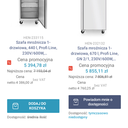
Kod produktu
HEN-233115
Szafa mroźnicza 1-
Kod produktu
HEN-232132
drzwiowa, 440 l, Profi Line,
Szafa mroźnicza 1-
230V/600W,
drzwiowa, 670 l, Profi Line,
600x740x(H)1950mm
GN 2/1, 230V/600W,
Cena promocyjna
ARKTIC
730x800x(H)2096mm
5 394,78 zł
Cena promocyjna
ARKTIC
5 855,11 zł
Najniższa cena:
7 193,04 zł
Cena
Najniższa cena:
7 806,81 zł
bez VAT
Cena
4 386,00 zł
bez VAT
4 760,25 zł
Powiadom mnie o
DODAJ DO
dostępności
KOSZYKA
Dostępność:
tymczasowo
Dostępność:
średnia ilość
niedostępny