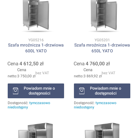
Kod produktu
Kod produktu
YG05216
YG05201
Szafa mroźnicza 1-drzwiowa
Szafa mroźnicza 1-drzwiowa
600L YATO
650L YATO
Cena
4 612,50 zł
Cena
4 760,00 zł
Cena
Cena
bez VAT
bez VAT
3 750,00 zł
3 869,92 zł
Powiadom mnie o
Powiadom mnie o
dostępności
dostępności
Dostępność:
tymczasowo
Dostępność:
tymczasowo
niedostępny
niedostępny