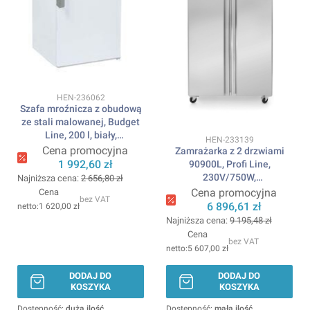
Kod produktu
HEN-236062
Szafa mroźnicza z obudową
ze stali malowanej, Budget
Line, 200 l, biały,
Kod produktu
HEN-233139
230V/111W,
Cena promocyjna
Zamrażarka z 2 drzwiami
589x655x(H)838mm ARKTIC
1 992,60 zł
90900L, Profi Line,
230V/750W,
Najniższa cena:
2 656,80 zł
1200x740x(H)1950mm
Cena promocyjna
Cena
bez VAT
ARKTIC
6 896,61 zł
1 620,00 zł
Najniższa cena:
9 195,48 zł
Cena
bez VAT
5 607,00 zł
DODAJ DO
DODAJ DO
KOSZYKA
KOSZYKA
Dostępność:
duża ilość
Dostępność:
mała ilość