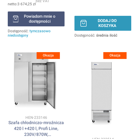
bez VAT
3 674,25 zł
Powiadom mnie o
DODAJ DO
dostępności
KOSZYKA
Dostępność:
tymczasowo
niedostępny
Dostępność:
średnia ilość
Okazja
Okazja
Kod produktu
HEN-233146
Szafa chłodniczo-mroźnicza
420 l +420 l, Profi Line,
230V/870W,
Kod produktu