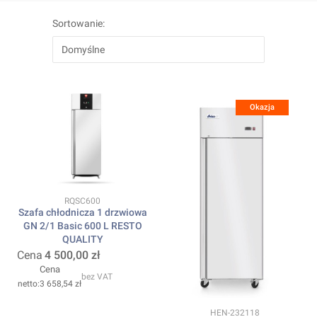
Lista produktów
Sortowanie:
Domyślne
Okazja
Kod produktu
RQSC600
Szafa chłodnicza 1 drzwiowa
GN 2/1 Basic 600 L RESTO
QUALITY
Cena
4 500,00 zł
Cena
bez VAT
3 658,54 zł
Kod produktu
HEN-232118