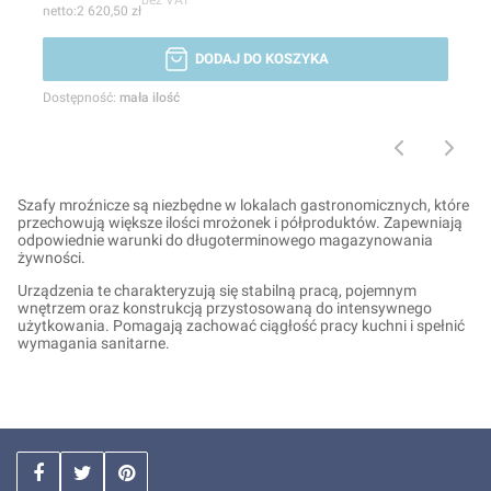
bez VAT
2 620,50 zł
DODAJ DO KOSZYKA
Dostępność:
mała ilość
Szafy mroźnicze są niezbędne w lokalach gastronomicznych, które
przechowują większe ilości mrożonek i półproduktów. Zapewniają
odpowiednie warunki do długoterminowego magazynowania
żywności.
Urządzenia te charakteryzują się stabilną pracą, pojemnym
wnętrzem oraz konstrukcją przystosowaną do intensywnego
użytkowania. Pomagają zachować ciągłość pracy kuchni i spełnić
wymagania sanitarne.