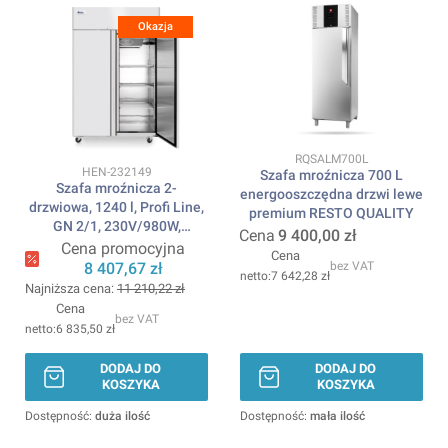
Okazja
Kod produktu
RQSALM700L
Kod produktu
HEN-232149
Szafa mroźnicza 700 L
Szafa mroźnicza 2-
energooszczędna drzwi lewe
drzwiowa, 1240 l, Profi Line,
premium RESTO QUALITY
GN 2/1, 230V/980W,
Cena
9 400,00 zł
1314x800x(H)2082mm
Cena promocyjna
Cena
ARKTIC
8 407,67 zł
bez VAT
7 642,28 zł
Najniższa cena:
11 210,22 zł
Cena
bez VAT
6 835,50 zł
DODAJ DO
DODAJ DO
KOSZYKA
KOSZYKA
Dostępność:
duża ilość
Dostępność:
mała ilość