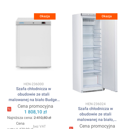
Okazja
Okazja
Kod produktu
HEN-236000
Szafa chłodnicza w
obudowie ze stali
malowanej na biało Budget
Kod produktu
HEN-236024
Line, biały, 230V/124W,
Cena promocyjna
Szafa chłodnicza w
598x623x(H)838mm ARKTIC
1 808,10 zł
obudowie ze stali
Najniższa cena:
2 410,80 zł
malowanej na biało,
Cena
600x701x(H)1876mm
Cena promocyjna
bez VAT