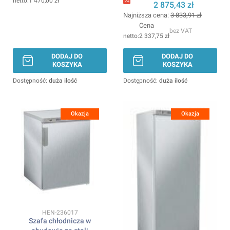
1 470,00 zł
ARKTIC
2 875,43 zł
Najniższa cena:
3 833,91 zł
Cena
bez VAT
2 337,75 zł
DODAJ DO
DODAJ DO
KOSZYKA
KOSZYKA
Dostępność:
duża ilość
Dostępność:
duża ilość
Okazja
Okazja
Kod produktu
HEN-236017
Szafa chłodnicza w