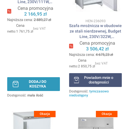
Line, 230V/111W,
598x655x(H)838mm ARKTIC
Cena promocyjna
2 166,95 zł
Najniższa cena:
2 889,27 zł
Kod produktu
HEN-236093
Cena
Szafa mroźnicza w obudowie
bez VAT
ze stali nierdzewnej, Budget
1 761,75 zł
Line, 230V/322W,
600x646x(H)1875mm
Cena promocyjna
ARKTIC
3 506,42 zł
Najniższa cena:
4 675,23 zł
Cena
bez VAT
2 850,75 zł
Powiadom mnie o
DODAJ DO
dostępności
KOSZYKA
Dostępność:
tymczasowo
Dostępność:
mała ilość
niedostępny
Okazja
Okazja