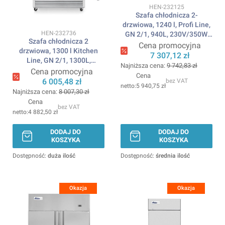
Kod produktu
HEN-232125
Szafa chłodnicza 2-
drzwiowa, 1240 l, Profi Line,
Kod produktu
HEN-232736
GN 2/1, 940L, 230V/350W,
Szafa chłodnicza 2
1314x800x(H)2082mm
Cena promocyjna
drzwiowa, 1300 l Kitchen
ARKTIC
7 307,12 zł
Line, GN 2/1, 1300L,
Najniższa cena:
9 742,83 zł
230V/320W,
Cena promocyjna
Cena
1382x800x(H)2100mm
6 005,48 zł
bez VAT
5 940,75 zł
ARKTIC
Najniższa cena:
8 007,30 zł
Cena
bez VAT
4 882,50 zł
DODAJ DO
DODAJ DO
KOSZYKA
KOSZYKA
Dostępność:
duża ilość
Dostępność:
średnia ilość
Okazja
Okazja