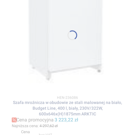
Kod produktu
HEN-236086
Szafa mroźnicza w obudowie ze stali malowanej na biało,
Budget Line, 400 l, biały, 230V/322W,
600x646x(H)1875mm ARKTIC
Cena promocyjna
3 223,22 zł
Najniższa cena:
4 297,62 zł
Cena