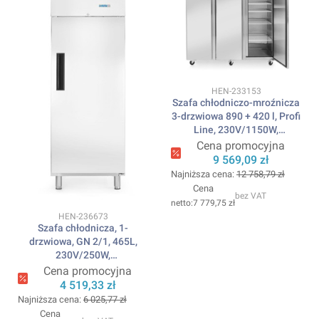
Kod produktu
HEN-233153
Szafa chłodniczo-mroźnicza
3-drzwiowa 890 + 420 l, Profi
Line, 230V/1150W,
1800x740x(H)1950mm
Cena promocyjna
ARKTIC
9 569,09 zł
Najniższa cena:
12 758,79 zł
Cena
bez VAT
7 779,75 zł
Kod produktu
HEN-236673
Szafa chłodnicza, 1-
drzwiowa, GN 2/1, 465L,
230V/250W,
700x880x(H)2043mm
Cena promocyjna
ARKTIC
4 519,33 zł
Najniższa cena:
6 025,77 zł
Cena