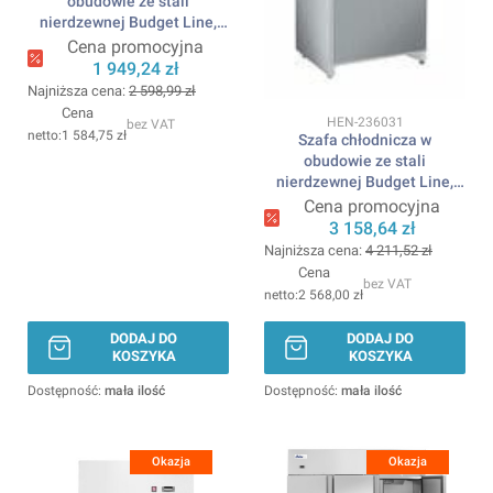
obudowie ze stali
nierdzewnej Budget Line,
230V/124W,
Cena promocyjna
598x623x(H)838mm ARKTIC
1 949,24 zł
Najniższa cena:
2 598,99 zł
Cena
Kod produktu
HEN-236031
bez VAT
1 584,75 zł
Szafa chłodnicza w
obudowie ze stali
nierdzewnej Budget Line,
230V/157W,
Cena promocyjna
600x701x(H)1875mm
3 158,64 zł
ARKTIC
Najniższa cena:
4 211,52 zł
Cena
bez VAT
2 568,00 zł
DODAJ DO
DODAJ DO
KOSZYKA
KOSZYKA
Dostępność:
mała ilość
Dostępność:
mała ilość
Okazja
Okazja