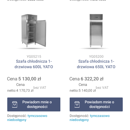
Kod produktu
Kod produktu
YG05215
YG05200
Szafa chłodnicza 1-
Szafa chłodnicza 1-
drzwiowa 600L YATO
drzwiowa 650L YATO
Cena
5 130,00 zł
Cena
6 322,20 zł
Cena
Cena
bez VAT
bez VAT
4 170,73 zł
5 140,00 zł
Powiadom mnie o
Powiadom mnie o
dostępności
dostępności
Dostępność:
tymczasowo
Dostępność:
tymczasowo
niedostępny
niedostępny