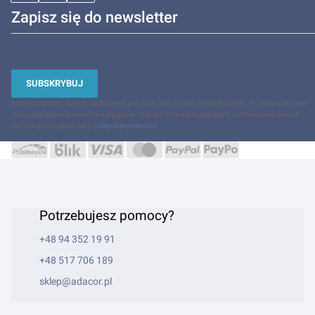
Zapisz się do newsletter
SUBSKRYBUJ
Administratorem danych osobowych jest "ADACOR" ADAM KORZENIOWSKI. Przetwarzamy je w
celu przesłania odpowiedzi na zapytanie. Więcej informacji dotyczących przetwarzania danych
osobowych znajduje się w
polityce prywatności
.
Potrzebujesz pomocy?
+48 94 352 19 91
+48 517 706 189
sklep@adacor.pl