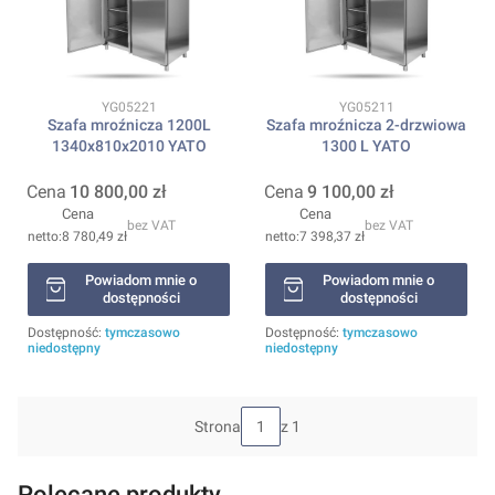
Kod produktu
Kod produktu
YG05221
YG05211
Szafa mroźnicza 1200L
Szafa mroźnicza 2-drzwiowa
1340x810x2010 YATO
1300 L YATO
Cena
10 800,00 zł
Cena
9 100,00 zł
Cena
Cena
bez VAT
bez VAT
8 780,49 zł
7 398,37 zł
Powiadom mnie o
Powiadom mnie o
dostępności
dostępności
Dostępność:
tymczasowo
Dostępność:
tymczasowo
niedostępny
niedostępny
Strona
z 1
Polecane produkty