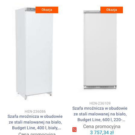
Okazja
Okazja
Kod produktu
HEN-236109
Szafa mroźnicza w obudowie
Kod produktu
HEN-236086
ze stali malowanej na biało,
Szafa mroźnicza w obudowie
Budget Line, 600 l, 220-
ze stali malowanej na biało,
240V/436W,
Cena promocyjna
Budget Line, 400 l, biały,
775x710x(H)1900mm
3 757,34 zł
230V/322W,
Cena promocyjna