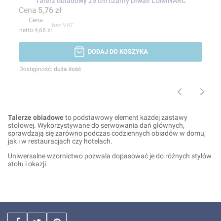
Talerz obiadowy 25 cm czarny Diwali LUMINARC
Cena
5,76 zł
Cena
bez VAT
4,68 zł
DODAJ DO KOSZYKA
Dostępność:
duża ilość
Talerze obiadowe
to podstawowy element każdej zastawy
stołowej. Wykorzystywane do serwowania dań głównych,
sprawdzają się zarówno podczas codziennych obiadów w domu,
jak i w restauracjach czy hotelach.
Uniwersalne wzornictwo pozwala dopasować je do różnych stylów
stołu i okazji.