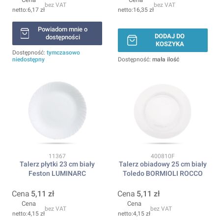
bez VAT
bez VAT
6,17 zł
16,35 zł
Powiadom mnie o
DODAJ DO
dostępności
KOSZYKA
Dostępność:
tymczasowo
niedostępny
Dostępność:
mała ilość
Kod produktu
Kod produktu
11367
400810F
Talerz płytki 23 cm biały
Talerz obiadowy 25 cm biały
Feston LUMINARC
Toledo BORMIOLI ROCCO
Cena
5,11 zł
Cena
5,11 zł
Cena
Cena
bez VAT
bez VAT
4,15 zł
4,15 zł