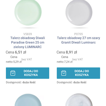
Kod produktu
Kod produktu
V5839
P0705
Talerz obiadowy Diwali
Talerz obiadowy 27 cm szary
Paradise Green 25 cm
Granit Diwali Luminarc
zielony LUMINARC
Cena
6,51 zł
Cena
8,91 zł
Cena
Cena
bez VAT
bez VAT
5,29 zł
7,24 zł
DODAJ DO
DODAJ DO
KOSZYKA
KOSZYKA
Dostępność:
duża ilość
Dostępność:
duża ilość