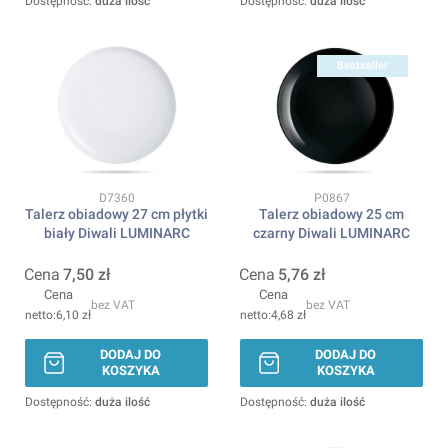
Dostępność:
duża ilość
Dostępność:
duża ilość
Bestseller
Kod produktu
Kod produktu
D7360
P0867
Talerz obiadowy 27 cm płytki
Talerz obiadowy 25 cm
biały Diwali LUMINARC
czarny Diwali LUMINARC
Cena
7,50 zł
Cena
5,76 zł
Cena
Cena
bez VAT
bez VAT
6,10 zł
4,68 zł
DODAJ DO
DODAJ DO
KOSZYKA
KOSZYKA
Dostępność:
duża ilość
Dostępność:
duża ilość