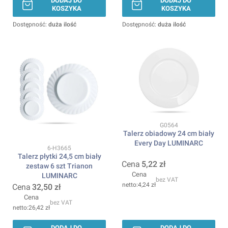
DODAJ DO
DODAJ DO
KOSZYKA
KOSZYKA
Dostępność:
duża ilość
Dostępność:
duża ilość
Kod produktu
G0564
Talerz obiadowy 24 cm biały
Every Day LUMINARC
Kod produktu
6-H3665
Talerz płytki 24,5 cm biały
Cena
5,22 zł
zestaw 6 szt Trianon
Cena
LUMINARC
bez VAT
4,24 zł
Cena
32,50 zł
Cena
bez VAT
26,42 zł
DODAJ DO
DODAJ DO