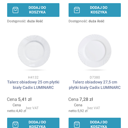
DODAJ DO
DODAJ DO
KOSZYKA
KOSZYKA
Dostępność:
duża ilość
Dostępność:
duża ilość
Kod produktu
Kod produktu
H4132
D7380
Talerz obiadowy 25 cm płytki
Talerz obiadowy 27,5 cm
biały Cadix LUMINARC
płytki biały Cadix LUMINARC
Cena
5,41 zł
Cena
7,28 zł
Cena
Cena
bez VAT
bez VAT
4,40 zł
5,92 zł
DODAJ DO
DODAJ DO
KOSZYKA
KOSZYKA