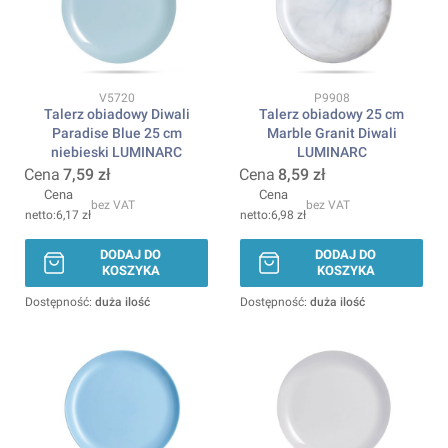
Kod produktu
Kod produktu
V5720
P9908
Talerz obiadowy Diwali
Talerz obiadowy 25 cm
Paradise Blue 25 cm
Marble Granit Diwali
niebieski LUMINARC
LUMINARC
Cena
7,59 zł
Cena
8,59 zł
Cena
Cena
bez VAT
bez VAT
6,17 zł
6,98 zł
DODAJ DO
DODAJ DO
KOSZYKA
KOSZYKA
Dostępność:
duża ilość
Dostępność:
duża ilość