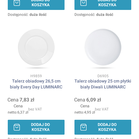
KOSZYKA
KOSZYKA
Dostępność:
duża ilość
Dostępność:
duża ilość
Kod produktu
Kod produktu
H9859
D6905
Talerz obiadowy 26,5 cm
Talerz obiadowy 25 cm płytki
biały Every Day LUMINARC
biały Diwali LUMINARC
Cena
7,83 zł
Cena
6,09 zł
Cena
Cena
bez VAT
bez VAT
6,37 zł
4,95 zł
DODAJ DO
DODAJ DO
KOSZYKA
KOSZYKA