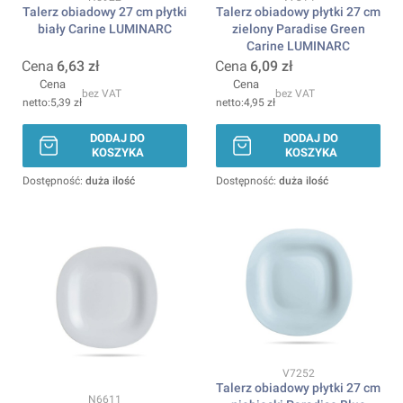
Talerz obiadowy 27 cm płytki
Talerz obiadowy płytki 27 cm
biały Carine LUMINARC
zielony Paradise Green
Carine LUMINARC
Cena
6,63 zł
Cena
6,09 zł
Cena
Cena
bez VAT
bez VAT
5,39 zł
4,95 zł
DODAJ DO
DODAJ DO
KOSZYKA
KOSZYKA
Dostępność:
duża ilość
Dostępność:
duża ilość
Kod produktu
V7252
Talerz obiadowy płytki 27 cm
Kod produktu
N6611