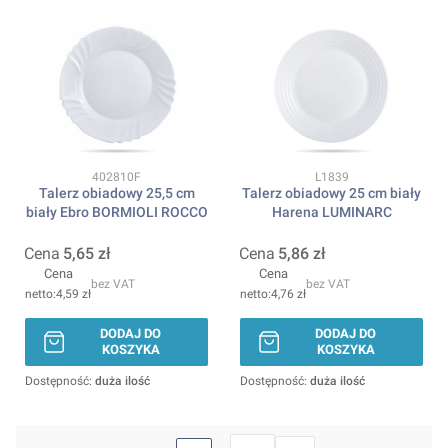
Kod produktu
Kod produktu
402810F
L1839
Talerz obiadowy 25,5 cm
Talerz obiadowy 25 cm biały
biały Ebro BORMIOLI ROCCO
Harena LUMINARC
Cena
5,65 zł
Cena
5,86 zł
Cena
Cena
bez VAT
bez VAT
4,59 zł
4,76 zł
DODAJ DO
DODAJ DO
KOSZYKA
KOSZYKA
Dostępność:
duża ilość
Dostępność:
duża ilość