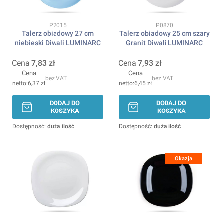
Kod produktu
Kod produktu
P2015
P0870
Talerz obiadowy 27 cm
Talerz obiadowy 25 cm szary
niebieski Diwali LUMINARC
Granit Diwali LUMINARC
Cena
7,83 zł
Cena
7,93 zł
Cena
Cena
bez VAT
bez VAT
6,37 zł
6,45 zł
DODAJ DO
DODAJ DO
KOSZYKA
KOSZYKA
Dostępność:
duża ilość
Dostępność:
duża ilość
Okazja