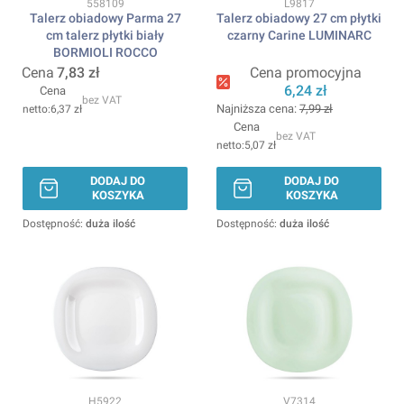
Kod produktu
Kod produktu
558109
L9817
Talerz obiadowy Parma 27
Talerz obiadowy 27 cm płytki
cm talerz płytki biały
czarny Carine LUMINARC
BORMIOLI ROCCO
Cena
7,83 zł
Cena promocyjna
6,24 zł
Cena
bez VAT
Najniższa cena:
7,99 zł
6,37 zł
Cena
bez VAT
5,07 zł
DODAJ DO
DODAJ DO
KOSZYKA
KOSZYKA
Dostępność:
duża ilość
Dostępność:
duża ilość
Kod produktu
Kod produktu
H5922
V7314