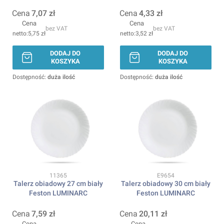
Cena
7,07 zł
Cena
4,33 zł
Cena
Cena
bez VAT
bez VAT
5,75 zł
3,52 zł
DODAJ DO
DODAJ DO
KOSZYKA
KOSZYKA
Dostępność:
duża ilość
Dostępność:
duża ilość
Kod produktu
Kod produktu
11365
E9654
Talerz obiadowy 27 cm biały
Talerz obiadowy 30 cm biały
Feston LUMINARC
Feston LUMINARC
Cena
7,59 zł
Cena
20,11 zł
Cena
Cena