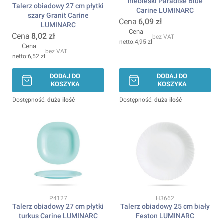
niebieski Paradise Blue
Talerz obiadowy 27 cm płytki
Carine LUMINARC
szary Granit Carine
Cena
6,09 zł
LUMINARC
Cena
Cena
8,02 zł
bez VAT
4,95 zł
Cena
bez VAT
6,52 zł
DODAJ DO
DODAJ DO
KOSZYKA
KOSZYKA
Dostępność:
duża ilość
Dostępność:
duża ilość
Kod produktu
Kod produktu
P4127
H3662
Talerz obiadowy 27 cm płytki
Talerz obiadowy 25 cm biały
turkus Carine LUMINARC
Feston LUMINARC