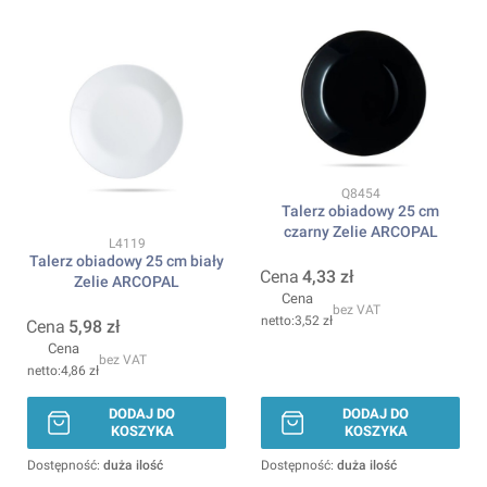
Kod produktu
Q8454
Talerz obiadowy 25 cm
czarny Zelie ARCOPAL
Kod produktu
L4119
Talerz obiadowy 25 cm biały
Cena
4,33 zł
Zelie ARCOPAL
Cena
bez VAT
3,52 zł
Cena
5,98 zł
Cena
bez VAT
4,86 zł
DODAJ DO
DODAJ DO
KOSZYKA
KOSZYKA
Dostępność:
duża ilość
Dostępność:
duża ilość