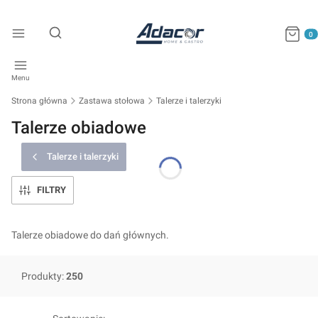
Produkty
Otwórz wyszukiwarkę
Menu
Strona główna
Zastawa stołowa
Talerze i talerzyki
Talerze obiadowe
Talerze i talerzyki
FILTRY
Talerze obiadowe do dań głównych.
Produkty:
250
Lista produktów