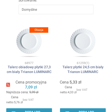
Sortowanie:
Domyślne
Okazja
Kod produktu
Kod produktu
68977
61259(1)
Talerz obiadowy płytki 27,3
Talerz płytki 24,5 cm biały
cm biały Trianon LUMINARC
Trianon LUMINARC
Cena promocyjna
Cena
5,33 zł
7,09 zł
Cena
bez VAT
Najniższa cena:
9,99 zł
4,33 zł
Cena
bez VAT
5,76 zł