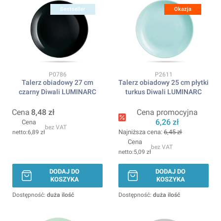
Bestseller
Okazja
Kod produktu
Kod produktu
P0786
P2611
Talerz obiadowy 27 cm
Talerz obiadowy 25 cm płytki
czarny Diwali LUMINARC
turkus Diwali LUMINARC
Cena
8,48 zł
Cena promocyjna
6,26 zł
Cena
bez VAT
Najniższa cena:
6,45 zł
6,89 zł
Cena
bez VAT
5,09 zł
DODAJ DO
DODAJ DO
KOSZYKA
KOSZYKA
Dostępność:
duża ilość
Dostępność:
duża ilość