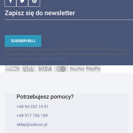
Zapisz się do newsletter
SUBSKRYBUJ
Administratorem danych osobowych jest "ADACOR" ADAM KORZENIOWSKI. Przetwarzamy je w
celu przesłania odpowiedzi na zapytanie. Więcej informacji dotyczących przetwarzania danych
osobowych znajduje się w
polityce prywatności
.
Potrzebujesz pomocy?
+48 94 352 19 91
+48 517 706 189
sklep@adacor.pl