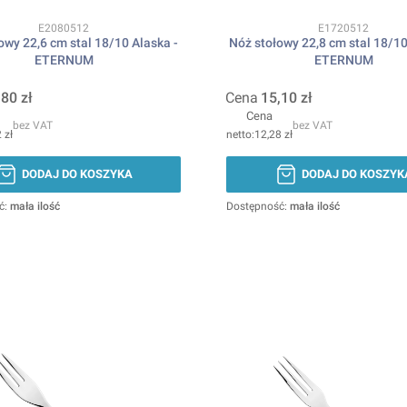
Kod produktu
Kod produktu
E2080512
E1720512
owy 22,6 cm stal 18/10 Alaska -
Nóż stołowy 22,8 cm stal 18/10
ETERNUM
ETERNUM
,80 zł
Cena
15,10 zł
Cena
bez VAT
bez VAT
 zł
12,28 zł
DODAJ DO KOSZYKA
DODAJ DO KOSZYK
ć:
mała ilość
Dostępność:
mała ilość