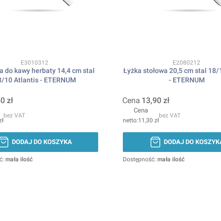
Kod produktu
Kod produktu
E3010312
E2080212
a do kawy herbaty 14,4 cm stal
Łyżka stołowa 20,5 cm stal 18/
8/10 Atlantis - ETERNUM
- ETERNUM
0 zł
Cena
13,90 zł
Cena
bez VAT
bez VAT
zł
11,30 zł
DODAJ DO KOSZYKA
DODAJ DO KOSZYK
ć:
mała ilość
Dostępność:
mała ilość