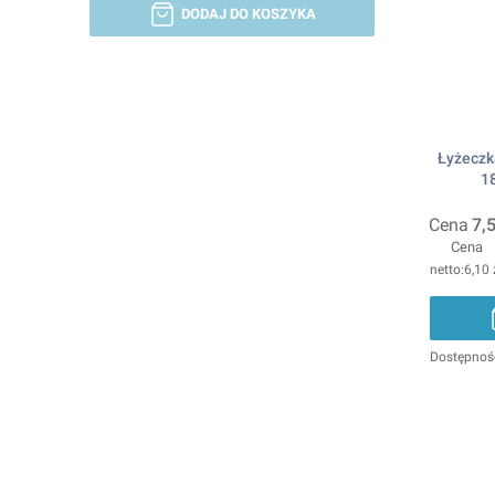
DODAJ DO KOSZYKA
Łyżeczk
1
Cena
7,5
Cena
6,10 
Dostępnoś