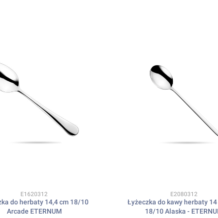
Kod produktu
Kod produktu
E1620312
E2080312
ka do herbaty 14,4 cm 18/10
Łyżeczka do kawy herbaty 14 
Arcade ETERNUM
18/10 Alaska - ETERN