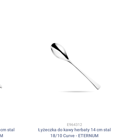
Kod produktu
E964312
cm stal
Łyżeczka do kawy herbaty 14 cm stal
UM
18/10 Curve - ETERNUM