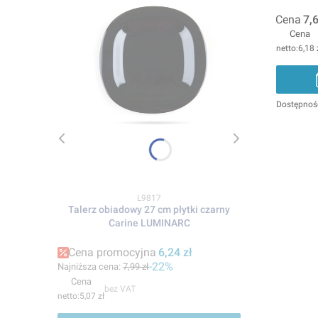
Cena
7,6
Cena
6,18 
Dostępnoś
Kod produktu
L9817
Talerz obiadowy 27 cm płytki czarny
Carine LUMINARC
Cena promocyjna
6,24 zł
-22%
Najniższa cena:
7,99 zł
Cena
bez VAT
5,07 zł