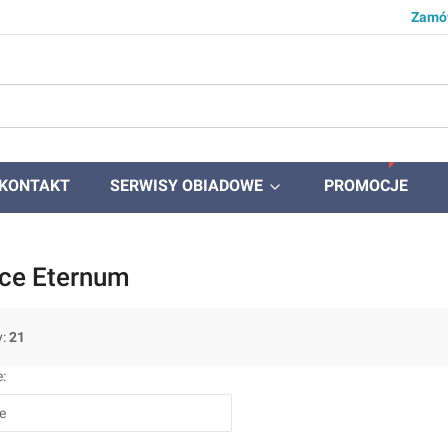
Zamów
KONTAKT
SERWISY OBIADOWE
PROMOCJE
ce Eternum
y:
21
produktów
:
e