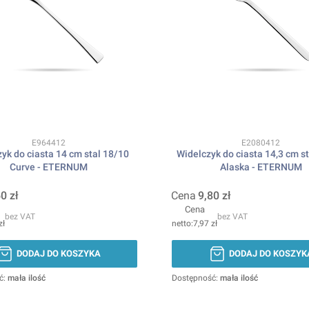
Kod produktu
Kod produktu
E964412
E2080412
yk do ciasta 14 cm stal 18/10
Widelczyk do ciasta 14,3 cm s
Curve - ETERNUM
Alaska - ETERNUM
0 zł
Cena
9,80 zł
Cena
bez VAT
bez VAT
zł
7,97 zł
DODAJ DO KOSZYKA
DODAJ DO KOSZYK
ć:
mała ilość
Dostępność:
mała ilość