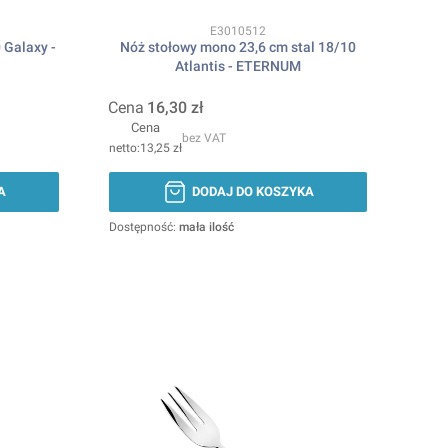
Kod produktu
E3010512
 Galaxy -
Nóż stołowy mono 23,6 cm stal 18/10
Atlantis - ETERNUM
Cena
16,30 zł
Cena
bez VAT
13,25 zł
A
DODAJ DO KOSZYKA
Dostępność:
mała ilość