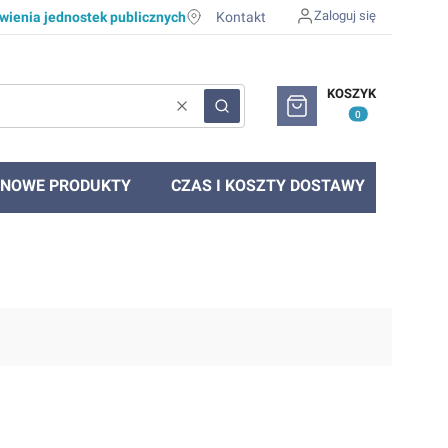
Zaloguj się
ienia jednostek publicznych
Kontakt
Produkty w koszyku: 0. Zob
KOSZYK
Wyczyść
Szukaj
NOWE PRODUKTY
CZAS I KOSZTY DOSTAWY