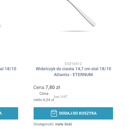
Kod produktu
E3010412
tal 18/10
Widelczyk do ciasta 14,7 cm stal 18/10
Atlantis - ETERNUM
Cena
7,80 zł
Cena
bez VAT
6,34 zł
A
DODAJ DO KOSZYKA
Dostępność:
mała ilość