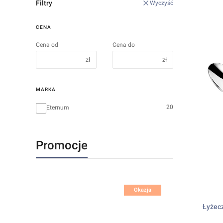
Filtry
Wyczyść
CENA
Cena od
Cena do
zł
zł
MARKA
Marka
20
Eternum
Promocje
Okazja
Łyżecz