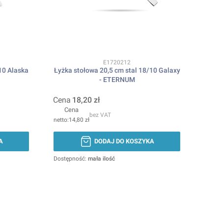
Kod produktu
E1720212
10 Alaska
Łyżka stołowa 20,5 cm stal 18/10 Galaxy
- ETERNUM
Cena
18,20 zł
Cena
bez VAT
14,80 zł
A
DODAJ DO KOSZYKA
Dostępność:
mała ilość