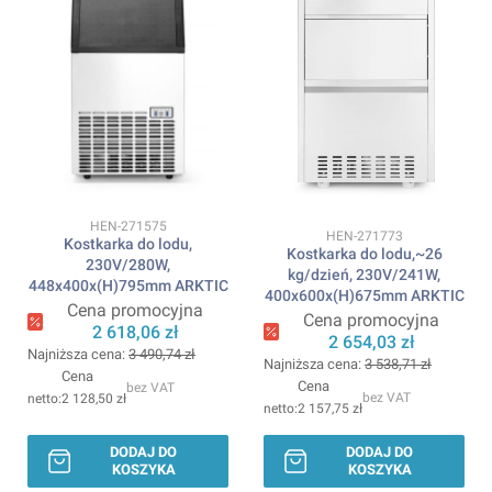
Kod produktu
HEN-271575
Kod produktu
HEN-271773
Kostkarka do lodu,
Kostkarka do lodu,~26
230V/280W,
kg/dzień, 230V/241W,
448x400x(H)795mm ARKTIC
400x600x(H)675mm ARKTIC
Cena promocyjna
Cena promocyjna
2 618,06 zł
2 654,03 zł
Najniższa cena:
3 490,74 zł
Najniższa cena:
3 538,71 zł
Cena
Cena
bez VAT
bez VAT
2 128,50 zł
2 157,75 zł
DODAJ DO
DODAJ DO
KOSZYKA
KOSZYKA