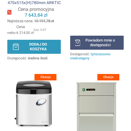
470x515x(H)780mm ARKTIC
Cena promocyjna
7 643,84 zł
Najniższa cena:
10 191,78 zł
Cena
bez VAT
6 214,50 zł
Powiadom mnie o
DODAJ DO
dostępności
KOSZYKA
Dostępność:
tymczasowo
Dostępność:
średnia ilość
niedostępny
Okazja
Okazja