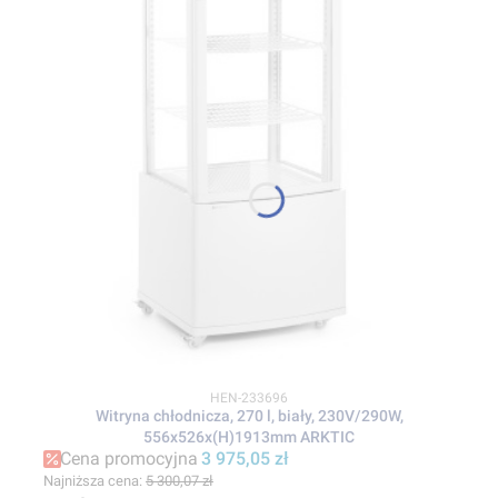
Kod produktu
HEN-233696
Witryna chłodnicza, 270 l, biały, 230V/290W,
556x526x(H)1913mm ARKTIC
Cena promocyjna
3 975,05 zł
Najniższa cena:
5 300,07 zł