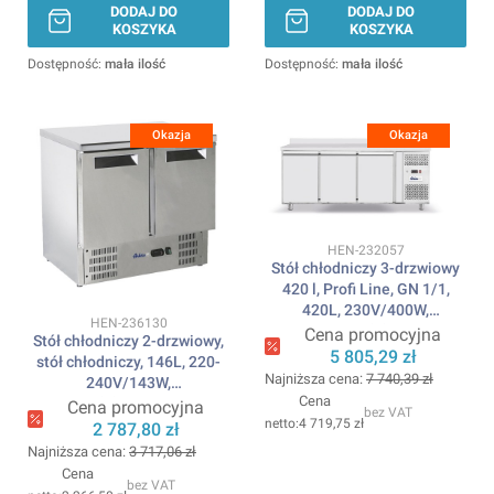
DODAJ DO
DODAJ DO
KOSZYKA
KOSZYKA
Dostępność:
mała ilość
Dostępność:
mała ilość
Okazja
Okazja
Kod produktu
HEN-232057
Stół chłodniczy 3-drzwiowy
420 l, Profi Line, GN 1/1,
420L, 230V/400W,
Kod produktu
HEN-236130
1795x700x(H)879mm
Cena promocyjna
Stół chłodniczy 2-drzwiowy,
ARKTIC
5 805,29 zł
stół chłodniczy, 146L, 220-
Najniższa cena:
7 740,39 zł
240V/143W,
Cena
900x700x(H)850mm ARKTIC
Cena promocyjna
bez VAT
4 719,75 zł
2 787,80 zł
Najniższa cena:
3 717,06 zł
Cena
bez VAT