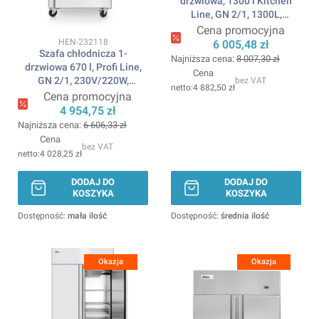
drzwiowa, 1300 l Kitchen
Line, GN 2/1, 1300L,
230V/320W,
Cena promocyjna
1382x800x(H)2100mm
Kod produktu
HEN-232118
6 005,48 zł
Szafa chłodnicza 1-
ARKTIC
Najniższa cena:
8 007,30 zł
drzwiowa 670 l, Profi Line,
Cena
GN 2/1, 230V/220W,
bez VAT
4 882,50 zł
730x800x(H)2096mm
Cena promocyjna
ARKTIC
4 954,75 zł
Najniższa cena:
6 606,33 zł
Cena
bez VAT
4 028,25 zł
DODAJ DO
DODAJ DO
KOSZYKA
KOSZYKA
Dostępność:
mała ilość
Dostępność:
średnia ilość
Okazja
Okazja