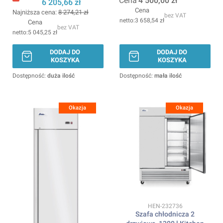
Cena
4 500,00 zł
1360x700x(H)910mm
6 205,66 zł
ARKTIC
Cena
Najniższa cena:
8 274,21 zł
bez VAT
3 658,54 zł
Cena
bez VAT
5 045,25 zł
DODAJ DO
DODAJ DO
KOSZYKA
KOSZYKA
Dostępność:
duża ilość
Dostępność:
mała ilość
Okazja
Okazja
Kod produktu
HEN-232736
Szafa chłodnicza 2