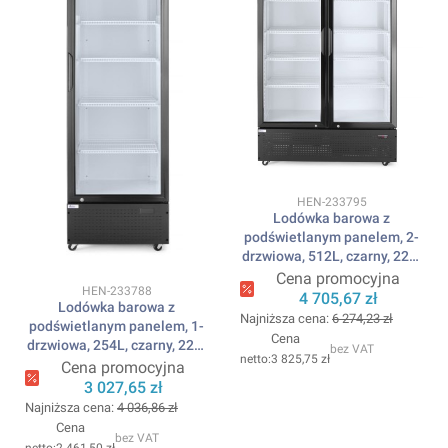
Kod produktu
HEN-233795
Lodówka barowa z
podświetlanym panelem, 2-
drzwiowa, 512L, czarny, 220-
240V/510W,
Cena promocyjna
Kod produktu
HEN-233788
1120x585x(H)1900mm
4 705,67 zł
Lodówka barowa z
ARKTIC
Najniższa cena:
6 274,23 zł
podświetlanym panelem, 1-
Cena
drzwiowa, 254L, czarny, 220-
bez VAT
3 825,75 zł
240V/250W,
Cena promocyjna
578x605x(H)1980mm
3 027,65 zł
ARKTIC
Najniższa cena:
4 036,86 zł
Cena
bez VAT