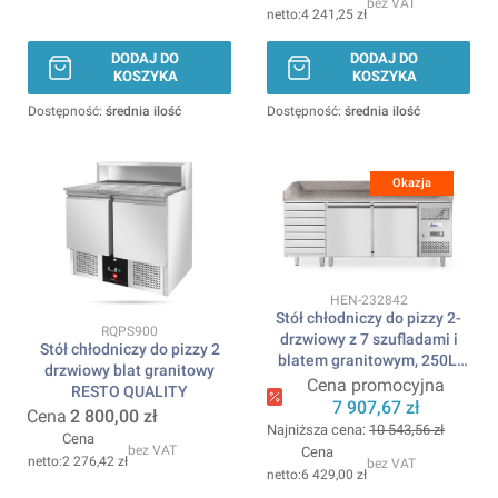
bez VAT
4 241,25 zł
DODAJ DO
DODAJ DO
KOSZYKA
KOSZYKA
Dostępność:
średnia ilość
Dostępność:
średnia ilość
Okazja
Kod produktu
HEN-232842
Stół chłodniczy do pizzy 2-
Kod produktu
RQPS900
drzwiowy z 7 szufladami i
Stół chłodniczy do pizzy 2
blatem granitowym, 250L,
drzwiowy blat granitowy
230V/250W,
Cena promocyjna
RESTO QUALITY
2020x802x(H)1000mm
7 907,67 zł
Cena
2 800,00 zł
ARKTIC
Najniższa cena:
10 543,56 zł
Cena
bez VAT
Cena
2 276,42 zł
bez VAT
6 429,00 zł