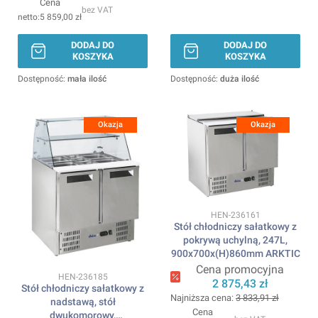
Cena
bez VAT
5 859,00 zł
DODAJ DO
DODAJ DO
KOSZYKA
KOSZYKA
Dostępność:
mała ilość
Dostępność:
duża ilość
Okazja
Okazja
Kod produktu
HEN-236161
Stół chłodniczy sałatkowy z
pokrywą uchylną, 247L,
900x700x(H)860mm ARKTIC
Cena promocyjna
Kod produktu
HEN-236185
2 875,43 zł
Stół chłodniczy sałatkowy z
Najniższa cena:
3 833,91 zł
nadstawą, stół
Cena
dwukomorowy,