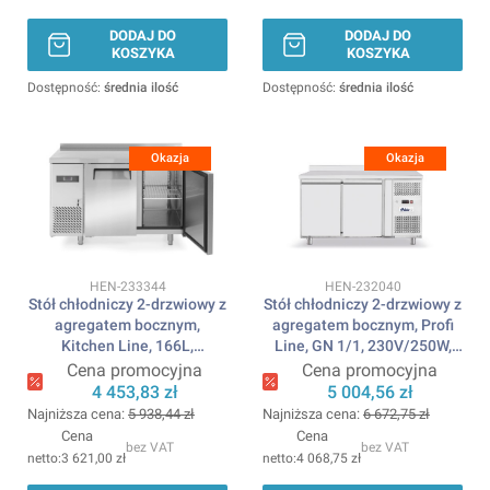
DODAJ DO
DODAJ DO
KOSZYKA
KOSZYKA
Dostępność:
średnia ilość
Dostępność:
średnia ilość
Okazja
Okazja
Kod produktu
Kod produktu
HEN-233344
HEN-232040
Stół chłodniczy 2-drzwiowy z
Stół chłodniczy 2-drzwiowy z
agregatem bocznym,
agregatem bocznym, Profi
Kitchen Line, 166L,
Line, GN 1/1, 230V/250W,
230V/300W,
1360x700x(H)879mm
Cena promocyjna
Cena promocyjna
1200x600x(H)886mm
ARKTIC
4 453,83 zł
5 004,56 zł
ARKTIC
Najniższa cena:
5 938,44 zł
Najniższa cena:
6 672,75 zł
Cena
Cena
bez VAT
bez VAT
3 621,00 zł
4 068,75 zł