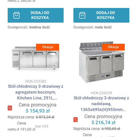
2 266,50 zł
DODAJ DO
DODAJ DO
KOSZYKA
KOSZYKA
Dostępność:
średnia ilość
Dostępność:
mała ilość
Okazja
Okazja
Kod produktu
HEN-233382
Stół chłodniczy 3-drzwiowy z
agregatem bocznym,
Kod produktu
HEN-236239
Kitchen Line, 291L,
Stół chłodniczy 3-drzwiowy z
230V/270W,
nadstawą,
Cena promocyjna
1800x600x(H)886mm
1365x695x(H)955mm
5 154,93 zł
ARKTIC
ARKTIC
Cena promocyjna
Najniższa cena:
6 873,24 zł
5 216,74 zł
Cena
bez VAT
Najniższa cena:
6 955,65 zł
4 191,00 zł
Cena