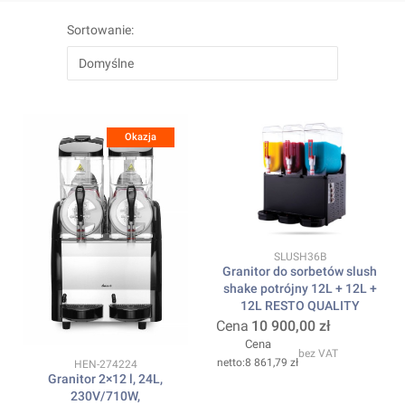
Lista produktów
Sortowanie:
Domyślne
Okazja
Kod produktu
SLUSH36B
Granitor do sorbetów slush
shake potrójny 12L + 12L +
12L RESTO QUALITY
Cena
10 900,00 zł
Cena
bez VAT
8 861,79 zł
Kod produktu
HEN-274224
Granitor 2×12 l, 24L,
230V/710W,