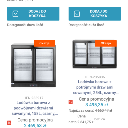
2 461,50 zł
DODAJ DO
DODAJ DO
KOSZYKA
KOSZYKA
Dostępność:
duża ilość
Dostępność:
duża ilość
Okazja
Okazja
Kod produktu
HEN-235836
Lodówka barowa z
potrójnymi drzwiami
suwanymi, 254L, czarny,
220-240V/160W,
Kod produktu
HEN-233917
Cena promocyjna
Lodówka barowa z
1350x520x(H)865mm
3 495,35 zł
podwójnymi drzwiami
ARKTIC
Najniższa cena:
4 660,47 zł
suwanymi, 158L, czarny,
Cena
220-240V/160W,
bez VAT
Cena promocyjna
2 841,75 zł
900x520x(H)865mm ARKTIC
2 469,53 zł