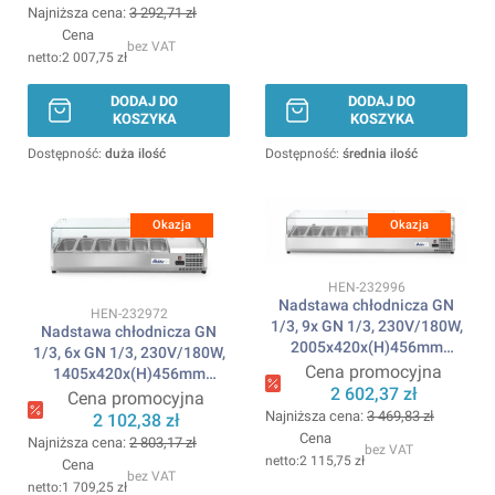
Najniższa cena:
3 292,71 zł
Cena
bez VAT
2 007,75 zł
DODAJ DO
DODAJ DO
KOSZYKA
KOSZYKA
Dostępność:
duża ilość
Dostępność:
średnia ilość
Okazja
Okazja
Kod produktu
HEN-232996
Nadstawa chłodnicza GN
Kod produktu
HEN-232972
1/3, 9x GN 1/3, 230V/180W,
Nadstawa chłodnicza GN
2005x420x(H)456mm
1/3, 6x GN 1/3, 230V/180W,
ARKTIC
Cena promocyjna
1405x420x(H)456mm
2 602,37 zł
ARKTIC
Cena promocyjna
Najniższa cena:
3 469,83 zł
2 102,38 zł
Cena
Najniższa cena:
2 803,17 zł
bez VAT
2 115,75 zł
Cena
bez VAT
1 709,25 zł