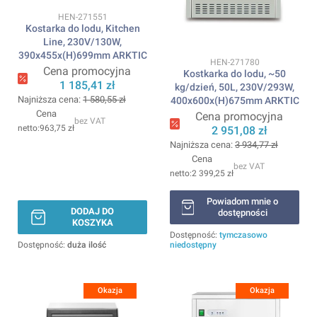
Kod produktu
HEN-271551
Kostarka do lodu, Kitchen
Line, 230V/130W,
390x455x(H)699mm ARKTIC
Kod produktu
HEN-271780
Cena promocyjna
Kostkarka do lodu, ~50
1 185,41 zł
kg/dzień, 50L, 230V/293W,
Najniższa cena:
1 580,55 zł
400x600x(H)675mm ARKTIC
Cena
Cena promocyjna
bez VAT
963,75 zł
2 951,08 zł
Najniższa cena:
3 934,77 zł
Cena
bez VAT
2 399,25 zł
Powiadom mnie o
DODAJ DO
dostępności
KOSZYKA
Dostępność:
tymczasowo
Dostępność:
duża ilość
niedostępny
Okazja
Okazja