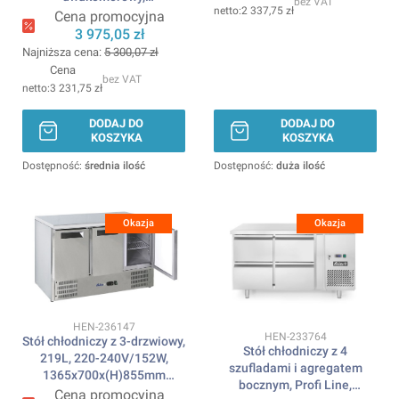
bez VAT
2 337,75 zł
900x695x(H)1270mm
Cena promocyjna
ARKTIC
3 975,05 zł
Najniższa cena:
5 300,07 zł
Cena
bez VAT
3 231,75 zł
DODAJ DO
DODAJ DO
KOSZYKA
KOSZYKA
Dostępność:
średnia ilość
Dostępność:
duża ilość
Okazja
Okazja
Kod produktu
HEN-236147
Kod produktu
HEN-233764
Stół chłodniczy z 3-drzwiowy,
Stół chłodniczy z 4
219L, 220-240V/152W,
szufladami i agregatem
1365x700x(H)855mm
bocznym, Profi Line,
ARKTIC
Cena promocyjna