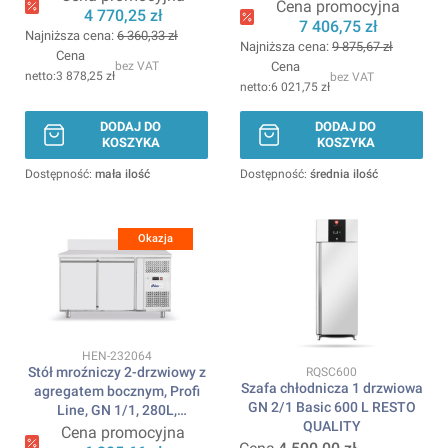
230V/250W,
Cena promocyjna
4 770,25 zł
1360x700x(H)858mm
7 406,75 zł
Najniższa cena:
6 360,33 zł
ARKTIC
Najniższa cena:
9 875,67 zł
Cena
bez VAT
Cena
3 878,25 zł
bez VAT
6 021,75 zł
DODAJ DO
DODAJ DO
KOSZYKA
KOSZYKA
Dostępność:
mała ilość
Dostępność:
średnia ilość
Okazja
Kod produktu
HEN-232064
Kod produktu
Stół mroźniczy 2-drzwiowy z
RQSC600
Szafa chłodnicza 1 drzwiowa
agregatem bocznym, Profi
GN 2/1 Basic 600 L RESTO
Line, GN 1/1, 280L,
QUALITY
230V/600W,
Cena promocyjna