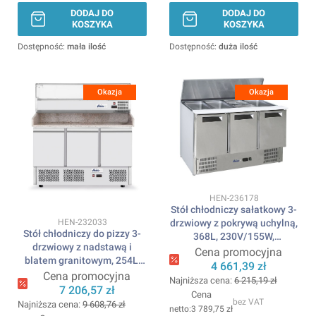
DODAJ DO
DODAJ DO
KOSZYKA
KOSZYKA
Dostępność:
mała ilość
Dostępność:
duża ilość
Okazja
Okazja
Kod produktu
HEN-236178
Stół chłodniczy sałatkowy 3-
Kod produktu
HEN-232033
drzwiowy z pokrywą uchylną,
Stół chłodniczy do pizzy 3-
368L, 230V/155W,
drzwiowy z nadstawą i
1365x700x(H)860mm
Cena promocyjna
blatem granitowym, 254L,
ARKTIC
4 661,39 zł
230V/400W,
Cena promocyjna
Najniższa cena:
6 215,19 zł
1400x700x(H)1491mm
7 206,57 zł
Cena
ARKTIC
bez VAT
Najniższa cena:
9 608,76 zł
3 789,75 zł