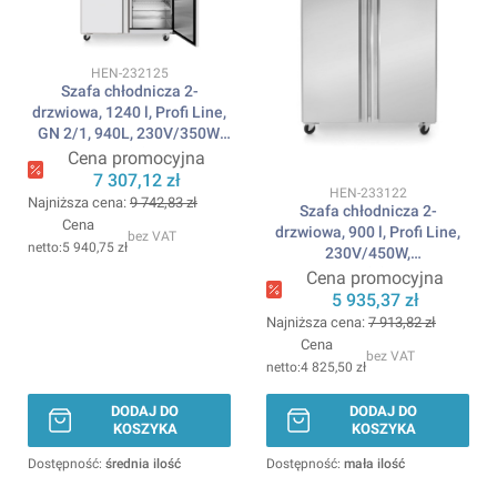
Kod produktu
HEN-232125
Szafa chłodnicza 2-
drzwiowa, 1240 l, Profi Line,
GN 2/1, 940L, 230V/350W,
1314x800x(H)2082mm
Cena promocyjna
ARKTIC
7 307,12 zł
Kod produktu
HEN-233122
Najniższa cena:
9 742,83 zł
Szafa chłodnicza 2-
Cena
drzwiowa, 900 l, Profi Line,
bez VAT
5 940,75 zł
230V/450W,
1200x740x(H)1950mm
Cena promocyjna
ARKTIC
5 935,37 zł
Najniższa cena:
7 913,82 zł
Cena
bez VAT
4 825,50 zł
DODAJ DO
DODAJ DO
KOSZYKA
KOSZYKA
Dostępność:
średnia ilość
Dostępność:
mała ilość