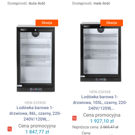
Dostępność:
duża ilość
Dostępność:
mała ilość
Okazja
Okazja
Kod produktu
HEN-226568
Lodówka barowa 1-
drzwiowa, 105L, czarny, 220-
Kod produktu
HEN-233900
Lodówka barowa 1-
240V/120W,
drzwiowa, 86L, czarny, 220-
600x530x(H)865mm ARKTIC
Cena promocyjna
240V/120W,
1 927,10 zł
500x530x(H)865mm ARCTIC
Cena promocyjna
Najniższa cena:
2 569,47 zł
1 847,77 zł
Cena