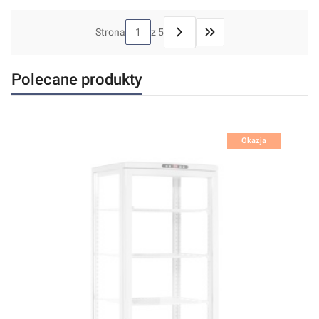
Strona
z 5
Przejdź do ostatniej stron
Polecane produkty
Okazja