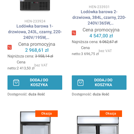
Kod produktu
HEN-233931
Lodówka barowa 2-
drzwiowa, 384L, czarny, 220-
Kod produktu
HEN-233924
240V/365W,
Lodówka barowa 1-
900x530x(H)1820mm
Cena promocyjna
drzwiowa, 243L, czarny, 220-
ARKTIC
4 547,00 zł
240V/195W,
Najniższa cena:
6 062,67 zł
600x530x(H)1820mm
Cena promocyjna
Cena
ARKTIC
2 968,61 zł
bez VAT
3 696,75 zł
Najniższa cena:
3 958,14 zł
Cena
bez VAT
2 413,50 zł
DODAJ DO
DODAJ DO
KOSZYKA
KOSZYKA
Dostępność:
duża ilość
Dostępność:
duża ilość
Okazja
Okazja