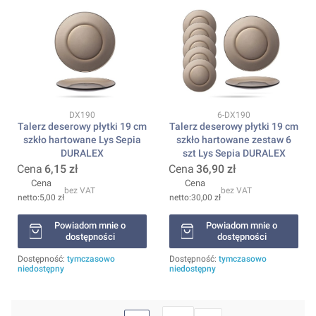
Kod produktu
Kod produktu
DX190
6-DX190
Talerz deserowy płytki 19 cm
Talerz deserowy płytki 19 cm
szkło hartowane Lys Sepia
szkło hartowane zestaw 6
DURALEX
szt Lys Sepia DURALEX
Cena
6,15 zł
Cena
36,90 zł
Cena
Cena
bez VAT
bez VAT
5,00 zł
30,00 zł
Powiadom mnie o
Powiadom mnie o
dostępności
dostępności
Dostępność:
tymczasowo
Dostępność:
tymczasowo
niedostępny
niedostępny