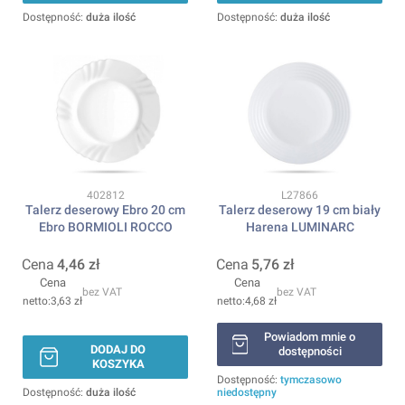
Dostępność:
duża ilość
Dostępność:
duża ilość
Kod produktu
Kod produktu
402812
L27866
Talerz deserowy Ebro 20 cm
Talerz deserowy 19 cm biały
Ebro BORMIOLI ROCCO
Harena LUMINARC
Cena
4,46 zł
Cena
5,76 zł
Cena
Cena
bez VAT
bez VAT
3,63 zł
4,68 zł
Powiadom mnie o
DODAJ DO
dostępności
KOSZYKA
Dostępność:
tymczasowo
Dostępność:
duża ilość
niedostępny