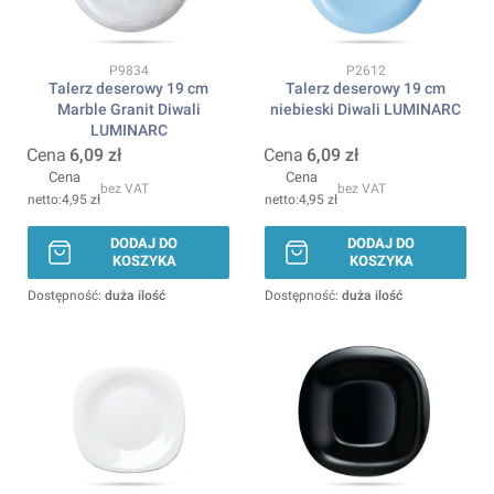
Kod produktu
Kod produktu
P9834
P2612
Talerz deserowy 19 cm
Talerz deserowy 19 cm
Marble Granit Diwali
niebieski Diwali LUMINARC
LUMINARC
Cena
6,09 zł
Cena
6,09 zł
Cena
Cena
bez VAT
bez VAT
4,95 zł
4,95 zł
DODAJ DO
DODAJ DO
KOSZYKA
KOSZYKA
Dostępność:
duża ilość
Dostępność:
duża ilość