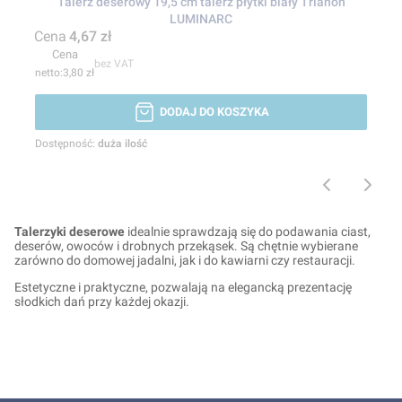
Talerz deserowy 19,5 cm talerz płytki biały Trianon
LUMINARC
Cena
4,67 zł
Cena
bez VAT
3,80 zł
DODAJ DO KOSZYKA
Dostępność:
duża ilość
Talerzyki deserowe
idealnie sprawdzają się do podawania ciast,
deserów, owoców i drobnych przekąsek. Są chętnie wybierane
zarówno do domowej jadalni, jak i do kawiarni czy restauracji.
Estetyczne i praktyczne, pozwalają na elegancką prezentację
słodkich dań przy każdej okazji.