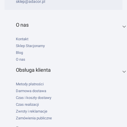
sklep@adacor.pl
Linki w stopce
O nas
Kontakt
Sklep Stacjonarny
Blog
O nas
Obsługa klienta
Metody płatności
Darmowa dostawa
Czas i koszty dostawy
Czas realizacji
Zwroty i reklamacje
Zamówienia publiczne