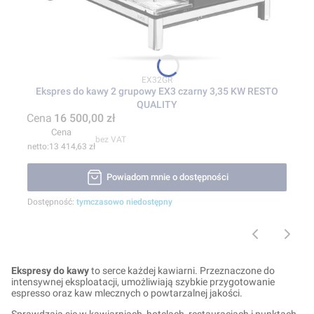
Kod produktu
EX32GR
Ekspres do kawy 2 grupowy EX3 czarny 3,35 KW RESTO
QUALITY
Cena
16 500,00 zł
Cena
bez VAT
13 414,63 zł
Powiadom mnie o dostępności
Dostępność:
tymczasowo niedostępny
Ekspresy do kawy
to serce każdej kawiarni. Przeznaczone do
intensywnej eksploatacji, umożliwiają szybkie przygotowanie
espresso oraz kaw mlecznych o powtarzalnej jakości.
Sprawdzają się w kawiarniach, hotelach, restauracjach i punktach