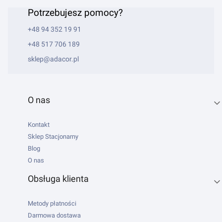
Potrzebujesz pomocy?
+48 94 352 19 91
+48 517 706 189
sklep@adacor.pl
Linki w stopce
O nas
Kontakt
Sklep Stacjonarny
Blog
O nas
Obsługa klienta
Metody płatności
Darmowa dostawa