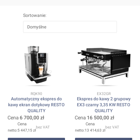
Lista produktów
Sortowanie:
Domyślne
Kod produktu
Kod produktu
RQK90
EX32GR
Automatyczny ekspres do
Ekspres do kawy 2 grupowy
kawy ekran dotykowy RESTO
EX3 czarny 3,35 KW RESTO
QUALITY
QUALITY
Cena
6 700,00 zł
Cena
16 500,00 zł
Cena
Cena
bez VAT
bez VAT
5 447,15 zł
13 414,63 zł