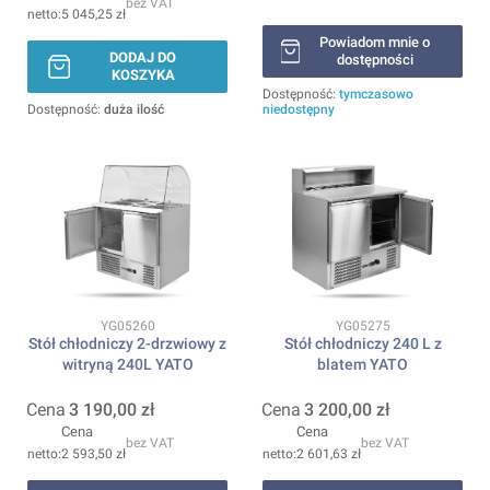
bez VAT
5 045,25 zł
Powiadom mnie o
DODAJ DO
dostępności
KOSZYKA
Dostępność:
tymczasowo
Dostępność:
duża ilość
niedostępny
Kod produktu
Kod produktu
YG05260
YG05275
Stół chłodniczy 2-drzwiowy z
Stół chłodniczy 240 L z
witryną 240L YATO
blatem YATO
Cena
3 190,00 zł
Cena
3 200,00 zł
Cena
Cena
bez VAT
bez VAT
2 593,50 zł
2 601,63 zł