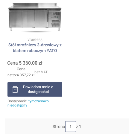
Kod produktu
YG05256
Stół mroźniczy 3-drzwiowy z
blatem roboczym YATO
Cena
5 360,00 zł
Cena
bez VAT
4 357,72 zł
Powiadom mnie o
dostępności
Dostępność:
tymczasowo
niedostępny
Strona
z 1