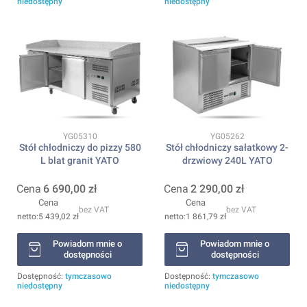
niedostępny
niedostępny
Kod produktu
Kod produktu
YG05310
YG05262
Stół chłodniczy do pizzy 580
Stół chłodniczy sałatkowy 2-
L blat granit YATO
drzwiowy 240L YATO
Cena
6 690,00 zł
Cena
2 290,00 zł
Cena
Cena
bez VAT
bez VAT
5 439,02 zł
1 861,79 zł
Powiadom mnie o
Powiadom mnie o
dostępności
dostępności
Dostępność:
tymczasowo
Dostępność:
tymczasowo
niedostępny
niedostępny