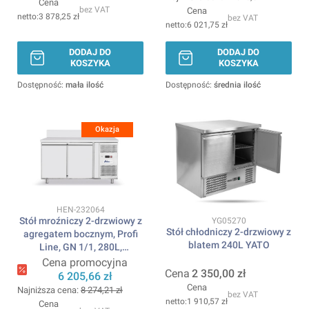
Cena
bez VAT
Cena
3 878,25 zł
bez VAT
6 021,75 zł
DODAJ DO
DODAJ DO
KOSZYKA
KOSZYKA
Dostępność:
mała ilość
Dostępność:
średnia ilość
Okazja
Kod produktu
HEN-232064
Kod produktu
Stół mroźniczy 2-drzwiowy z
YG05270
Stół chłodniczy 2-drzwiowy z
agregatem bocznym, Profi
blatem 240L YATO
Line, GN 1/1, 280L,
230V/600W,
Cena promocyjna
Cena
2 350,00 zł
1360x700x(H)910mm
6 205,66 zł
ARKTIC
Cena
Najniższa cena:
8 274,21 zł
bez VAT
1 910,57 zł
Cena