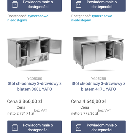
Powiadom mnie o
Powiadom mnie o
dostępności
dostępności
Dostępność:
tymczasowo
Dostępność:
tymczasowo
niedostępny
niedostępny
Kod produktu
Kod produktu
YG05300
YG05255
Stół chłodniczy 3-drzwiowy z
Stół chłodniczy 3-drzwiowy z
blatem 368L YATO
blatem 417L YATO
Cena
3 360,00 zł
Cena
4 640,00 zł
Cena
Cena
bez VAT
bez VAT
2 731,71 zł
3 772,36 zł
Powiadom mnie o
Powiadom mnie o
dostępności
dostępności