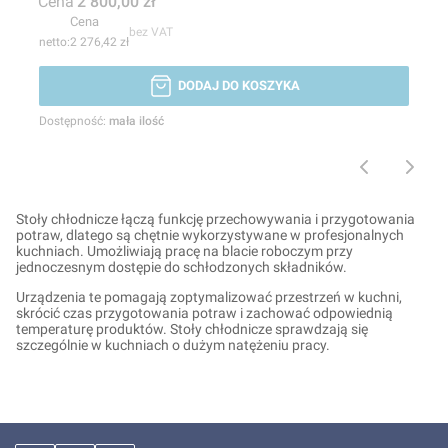
Cena
2 800,00 zł
Cena
bez VAT
2 276,42 zł
DODAJ DO KOSZYKA
Dostępność:
mała ilość
Stoły chłodnicze łączą funkcję przechowywania i przygotowania
potraw, dlatego są chętnie wykorzystywane w profesjonalnych
kuchniach. Umożliwiają pracę na blacie roboczym przy
jednoczesnym dostępie do schłodzonych składników.
Urządzenia te pomagają zoptymalizować przestrzeń w kuchni,
skrócić czas przygotowania potraw i zachować odpowiednią
temperaturę produktów. Stoły chłodnicze sprawdzają się
szczególnie w kuchniach o dużym natężeniu pracy.