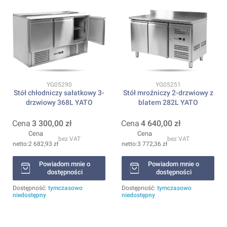
Kod produktu
Kod produktu
YG05290
YG05251
Stół chłodniczy sałatkowy 3-
Stół mroźniczy 2-drzwiowy z
drzwiowy 368L YATO
blatem 282L YATO
Cena
3 300,00 zł
Cena
4 640,00 zł
Cena
Cena
bez VAT
bez VAT
2 682,93 zł
3 772,36 zł
Powiadom mnie o
Powiadom mnie o
dostępności
dostępności
Dostępność:
tymczasowo
Dostępność:
tymczasowo
niedostępny
niedostępny