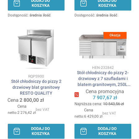
DODAJ DO
DODAJ DO
KOSZYKA
KOSZYKA
Dostępność:
średnia ilość
Dostępność:
średnia ilość
Okazja
Kod produktu
HEN-232842
Stół chłodniczy do pizzy 2-
Kod produktu
RQPS900
drzwiowy z 7 szufladami i
Stół chłodniczy do pizzy 2
blatem granitowym, 250L,
drzwiowy blat granitowy
230V/250W,
Cena promocyjna
RESTO QUALITY
2020x802x(H)1000mm
7 907,67 zł
Cena
2 800,00 zł
ARKTIC
Najniższa cena:
10 543,56 zł
Cena
bez VAT
Cena
2 276,42 zł
bez VAT
6 429,00 zł
DODAJ DO
DODAJ DO
KOSZYKA
KOSZYKA