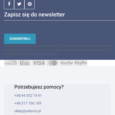
Zapisz się do newsletter
SUBSKRYBUJ
Administratorem danych osobowych jest "ADACOR" ADAM KORZENIOWSKI. Przetwarzamy je w
celu przesłania odpowiedzi na zapytanie. Więcej informacji dotyczących przetwarzania danych
osobowych znajduje się w
polityce prywatności
.
Potrzebujesz pomocy?
+48 94 352 19 91
+48 517 706 189
sklep@adacor.pl