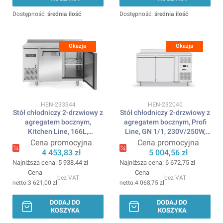
Dostępność:
średnia ilość
Dostępność:
średnia ilość
Okazja
Okazja
Kod produktu
Kod produktu
HEN-233344
HEN-232040
Stół chłodniczy 2-drzwiowy z
Stół chłodniczy 2-drzwiowy z
agregatem bocznym,
agregatem bocznym, Profi
Kitchen Line, 166L,
Line, GN 1/1, 230V/250W,
230V/300W,
1360x700x(H)879mm
Cena promocyjna
Cena promocyjna
1200x600x(H)886mm
ARKTIC
4 453,83 zł
5 004,56 zł
ARKTIC
Najniższa cena:
5 938,44 zł
Najniższa cena:
6 672,75 zł
Cena
Cena
bez VAT
bez VAT
3 621,00 zł
4 068,75 zł
DODAJ DO
DODAJ DO
KOSZYKA
KOSZYKA