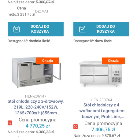
Najniższa cena:
5 300,07 zł
Cena
bez VAT
3 231,75 zł
DODAJ DO
DODAJ DO
KOSZYKA
KOSZYKA
Dostępność:
średnia ilość
Dostępność:
duża ilość
Okazja
Okazja
Kod produktu
HEN-236147
Kod produktu
HEN-233764
Stół chłodniczy z 3-drzwiowy,
Stół chłodniczy z 4
219L, 220-240V/152W,
szufladami i agregatem
1365x700x(H)855mm
bocznym, Profi Line,
ARKTIC
Cena promocyjna
230V/250W,
Cena promocyjna
4 770,25 zł
1360x700x(H)858mm
7 406,75 zł
Najniższa cena:
6 360,33 zł
ARKTIC
Najniższa cena:
9 875,67 zł