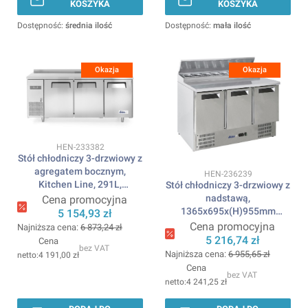
KOSZYKA
KOSZYKA
Dostępność:
średnia ilość
Dostępność:
mała ilość
Okazja
Okazja
Kod produktu
HEN-233382
Stół chłodniczy 3-drzwiowy z
agregatem bocznym,
Kod produktu
HEN-236239
Kitchen Line, 291L,
Stół chłodniczy 3-drzwiowy z
230V/270W,
nadstawą,
Cena promocyjna
1800x600x(H)886mm
1365x695x(H)955mm
5 154,93 zł
ARKTIC
ARKTIC
Cena promocyjna
Najniższa cena:
6 873,24 zł
5 216,74 zł
Cena
bez VAT
Najniższa cena:
6 955,65 zł
4 191,00 zł
Cena
bez VAT
4 241,25 zł