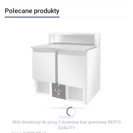
Polecane produkty
Kod produktu
RQPS900
Stół chłodniczy do pizzy 2 drzwiowy blat granitowy RESTO
QUALITY