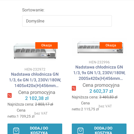
Lista produktów
Sortowanie:
Domyślne
Okazja
Okazja
Kod produktu
HEN-232996
Nadstawa chłodnicza GN
Kod produktu
HEN-232972
1/3, 9x GN 1/3, 230V/180W,
Nadstawa chłodnicza GN
2005x420x(H)456mm
1/3, 6x GN 1/3, 230V/180W,
ARKTIC
Cena promocyjna
1405x420x(H)456mm
2 602,37 zł
ARKTIC
Cena promocyjna
Najniższa cena:
3 469,83 zł
2 102,38 zł
Cena
Najniższa cena:
2 803,17 zł
bez VAT
2 115,75 zł
Cena
bez VAT
1 709,25 zł
DODAJ DO
DODAJ DO
KOSZYKA
KOSZYKA