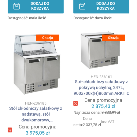
DODAJ DO
DODAJ DO
KOSZYKA
KOSZYKA
Dostępność:
mała ilość
Dostępność:
duża ilość
Okazja
Okazja
Kod produktu
HEN-236161
Stół chłodniczy sałatkowy z
pokrywą uchylną, 247L,
900x700x(H)860mm ARKTIC
Cena promocyjna
Kod produktu
HEN-236185
2 875,43 zł
Stół chłodniczy sałatkowy z
Najniższa cena:
3 833,91 zł
nadstawą, stół
Cena
dwukomorowy,
bez VAT
2 337,75 zł
900x695x(H)1270mm
Cena promocyjna
ARKTIC
3 975,05 zł