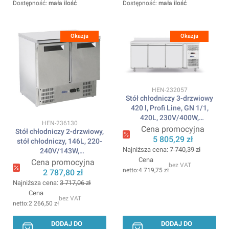
Dostępność:
mała ilość
Dostępność:
mała ilość
Okazja
Okazja
Kod produktu
HEN-232057
Stół chłodniczy 3-drzwiowy
420 l, Profi Line, GN 1/1,
420L, 230V/400W,
Kod produktu
HEN-236130
1795x700x(H)879mm
Cena promocyjna
Stół chłodniczy 2-drzwiowy,
ARKTIC
5 805,29 zł
stół chłodniczy, 146L, 220-
Najniższa cena:
7 740,39 zł
240V/143W,
Cena
900x700x(H)850mm ARKTIC
Cena promocyjna
bez VAT
4 719,75 zł
2 787,80 zł
Najniższa cena:
3 717,06 zł
Cena
bez VAT
2 266,50 zł
DODAJ DO
DODAJ DO