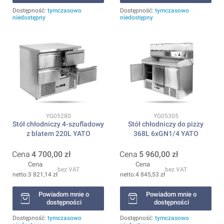
Dostępność:
tymczasowo
Dostępność:
tymczasowo
niedostępny
niedostępny
Kod produktu
Kod produktu
YG05280
YG05305
Stół chłodniczy 4-szufladowy
Stół chłodniczy do pizzy
z blatem 220L YATO
368L 6xGN1/4 YATO
Cena
4 700,00 zł
Cena
5 960,00 zł
Cena
Cena
bez VAT
bez VAT
3 821,14 zł
4 845,53 zł
Powiadom mnie o
Powiadom mnie o
dostępności
dostępności
Dostępność:
tymczasowo
Dostępność:
tymczasowo