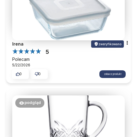
Irena
zweryfikowano
5
Polecam
5/22/2026
0
0
zobacz produkt
podgląd