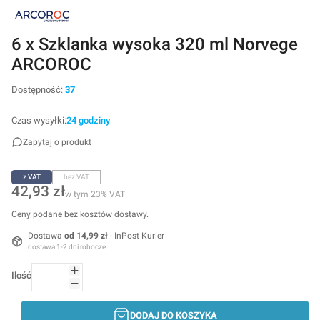
6 x Szklanka wysoka 320 ml Norvege
ARCOROC
Dostępność:
37
Czas wysyłki:
24 godziny
Zapytaj o produkt
z VAT
bez VAT
Cena
42,93 zł
w tym 23% VAT
w tym
23%
VAT
Ceny podane bez kosztów dostawy.
Dostawa
od 14,99 zł
- InPost Kurier
dostawa 1-2 dni robocze
Ilość
DODAJ DO KOSZYKA