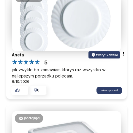
Aneta
zweryfikowano
5
jak zwykle bo zamawiam ktoryś raz wszystko w
najlepszym porzadku polecam.
6/10/2026
1
0
zobacz produkt
podgląd