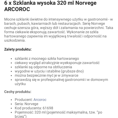
6 x Szklanka wysoka 320 ml Norvege
ARCOROC
Mocne szklanki świetne do intensywnego użytku w gastronomii - w
barach, pubach, kawiarniach lub restauracjach. Serię Norvege
cechuje szersza góra, węższy dół i załamania na powierzchni. Taka
forma ciekawie eksponują zawartość. Wykonanie ze szkła
hartowanego zapewnia im wyjątkową trwałość i odporność na
uszkodzenia.
Zalety produktu:
szklanki z mocnego szkła hartowanego
ciekawy wygląd atrakcyjnie wyeksponuje zawartość
szklanki są odporne na obtłuczenia
wygodne w użyciu i stabilne (grubsze dno)
można bezpiecznie myć je w zmywarce
sprawdzą się w profesjonalnej gastronomii i w domowym
użytku
Cechy produktu:
Producent:
Arcoroc
Seria: Norvege
Kod producenta: 61698
Pojemność: 320 ml (pojemność maksymalna, tzw. “po
brzeg”)