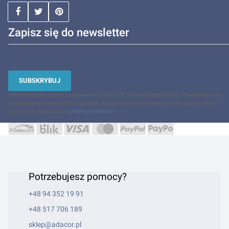
Zapisz się do newsletter
SUBSKRYBUJ
Administratorem danych osobowych jest "ADACOR" ADAM KORZENIOWSKI. Przetwarzamy je w
celu przesłania odpowiedzi na zapytanie. Więcej informacji dotyczących przetwarzania danych
osobowych znajduje się w
polityce prywatności
.
Potrzebujesz pomocy?
+48 94 352 19 91
+48 517 706 189
sklep@adacor.pl