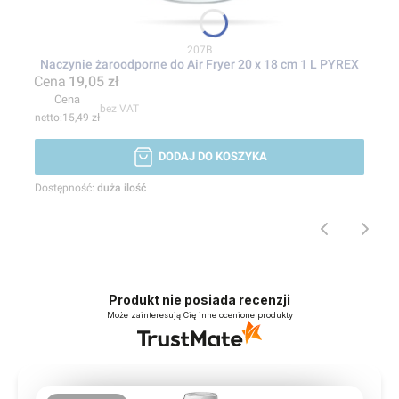
Kod produktu
207B
Naczynie żaroodporne do Air Fryer 20 x 18 cm 1 L PYREX
Cena
19,05 zł
Cena
bez VAT
15,49 zł
DODAJ DO KOSZYKA
Dostępność:
duża ilość
Produkt nie posiada recenzji
Może zainteresują Cię inne ocenione produkty