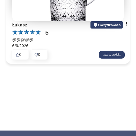
Łukasz
zweryfikowano
5
💯💯💯💯💯
6/9/2026
0
0
zobacz produkt