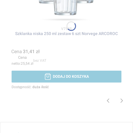
Kod produktu
V7535
Szklanka niska 250 ml zestaw 6 szt Norvege ARCOROC
Cena
31,41 zł
Cena
bez VAT
25,54 zł
DODAJ DO KOSZYKA
Dostępność:
duża ilość