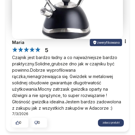
Maria
zweryfikowano
5
Czajnik jest bardzo ładny a co najważniejsze bardzo
praktyczny.Solidne,grubsze dno jak w czajniku być
powinno.Dobrze wyprofilowana
rączka,nienagrzewająca się. Gwizdek w metalowej
solidnej obudowie gwarantuje dlugotrwałość
użytkowania.Mocny zatrzask gwizdka oparty na
dźwigni a nie sprężynce, to super rozwiązanie !
Głośność gwizdka idealna.Jestem bardzo zadowolona
z zakupu jak z wszystkich zakupów w Adacorze :)
7/3/2026
0
0
zobacz produkt