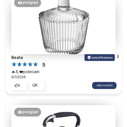
podgląd
Beata
zweryfikowano
5
🔥💪❤️polecam
6/1/2026
0
0
zobacz produkt
podgląd