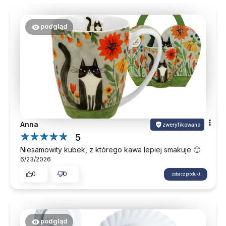
podgląd
Anna
zweryfikowano
5
Niesamowity kubek, z którego kawa lepiej smakuje 🙂
6/23/2026
0
0
zobacz produkt
podgląd