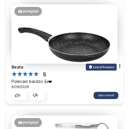
podgląd
Beata
zweryfikowano
5
Polecam bardzo 👍️❤️
6/29/2026
0
0
zobacz produkt
podgląd