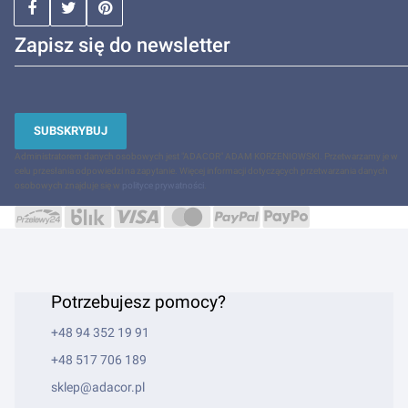
Zapisz się do newsletter
SUBSKRYBUJ
Administratorem danych osobowych jest "ADACOR" ADAM KORZENIOWSKI. Przetwarzamy je w
celu przesłania odpowiedzi na zapytanie. Więcej informacji dotyczących przetwarzania danych
osobowych znajduje się w
polityce prywatności
.
Potrzebujesz pomocy?
+48 94 352 19 91
+48 517 706 189
sklep@adacor.pl