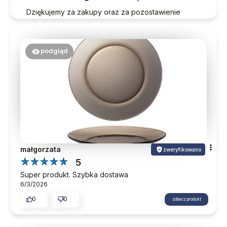
Dziękujemy za zakupy oraz za pozostawienie
opinii. Mamy nadzieję, że nasza oferta odpowie na
Państwa potrzeby również w przyszłości.
podgląd
małgorzata
zweryfikowano
5
Super produkt. Szybka dostawa
6/3/2026
0
0
zobacz produkt