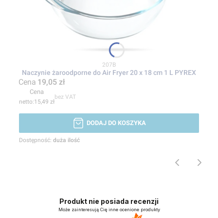
Kod produktu
207B
Naczynie żaroodporne do Air Fryer 20 x 18 cm 1 L PYREX
Cena
19,05 zł
Cena
bez VAT
15,49 zł
DODAJ DO KOSZYKA
Dostępność:
duża ilość
Produkt nie posiada recenzji
Może zainteresują Cię inne ocenione produkty