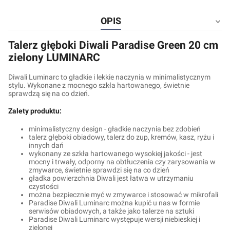
OPIS
Talerz głęboki Diwali Paradise Green 20 cm
zielony LUMINARC
Diwali Luminarc to gładkie i lekkie naczynia w minimalistycznym
stylu. Wykonane z mocnego szkła hartowanego, świetnie
sprawdzą się na co dzień.
Zalety produktu:
minimalistyczny design - gładkie naczynia bez zdobień
talerz głęboki obiadowy, talerz do zup, kremów, kasz, ryżu i
innych dań
wykonany ze szkła hartowanego wysokiej jakości - jest
mocny i trwały, odporny na obtłuczenia czy zarysowania w
zmywarce, świetnie sprawdzi się na co dzień
gładka powierzchnia Diwali jest łatwa w utrzymaniu
czystości
można bezpiecznie myć w zmywarce i stosować w mikrofali
Paradise Diwali Luminarc można kupić u nas w formie
serwisów obiadowych, a także jako talerze na sztuki
Paradise Diwali Luminarc występuje wersji niebieskiej i
zielonej