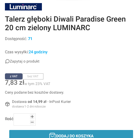
Talerz głęboki Diwali Paradise Green
20 cm zielony LUMINARC
Dostępność:
71
Czas wysyłki:
24 godziny
Zapytaj o produkt
z VAT
bez VAT
Cena
7,83 zł
w tym 23% VAT
w tym
23%
VAT
Ceny podane bez kosztów dostawy.
Dostawa
od 14,99 zł
- InPost Kurier
dostawa 1-2 dni robocze
Ilość
DODAJ DO KOSZYKA