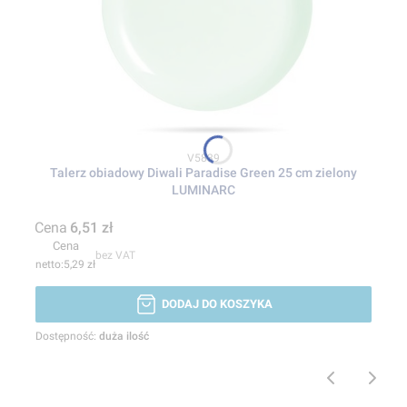
Kod produktu
V5839
Talerz obiadowy Diwali Paradise Green 25 cm zielony
LUMINARC
Cena
6,51 zł
Cena
bez VAT
5,29 zł
DODAJ DO KOSZYKA
Dostępność:
duża ilość