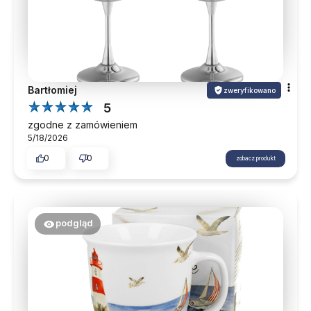
Bartłomiej
zweryfikowano
5
zgodne z zamówieniem
5/18/2026
0
0
zobacz produkt
podgląd