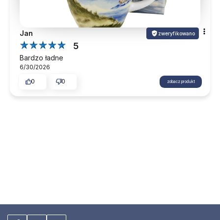
Jan
zweryfikowano
5
Bardzo ładne
6/30/2026
0
0
zobacz produkt