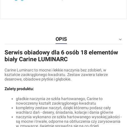
OPIS
Serwis obiadowy dla 6 osób 18 elementów
biały Carine LUMINARC
Carine Luminarc to mocne i lekkie naczynia bez zdobień, w
kształcie zaokrąglonego kwadratu. Zestaw zawiera talerze
deserowe, obiadowe płytkie i głębokie.
Zalety produktu:
gładkie naczynia ze szkła hartowanego, Carine to
nowoczesny kształt zaokrąglonego kwadratu
kompletny zestaw naczyń, dzięki któremu podasz cały
wachlarz dań - desery, śniadania, kolacje i dania główne
naczynia wykonano ze szkła hartowanego wysokiej jakości -
są mocne i trwałe, odporne na obtłuczenia czy zarysowania
w zmywarce, świetnie sprawdzą się na co dzień