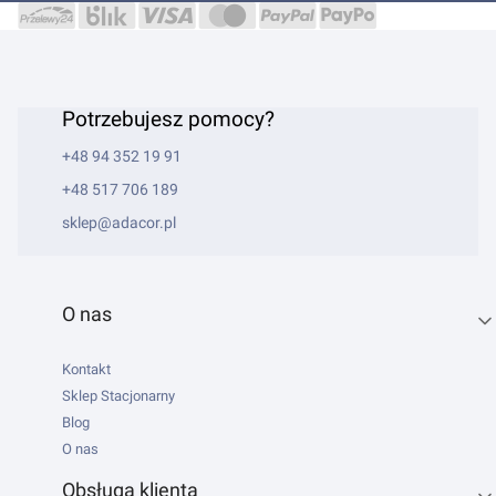
Potrzebujesz pomocy?
+48 94 352 19 91
+48 517 706 189
sklep@adacor.pl
Linki w stopce
O nas
Kontakt
Sklep Stacjonarny
Blog
O nas
Obsługa klienta