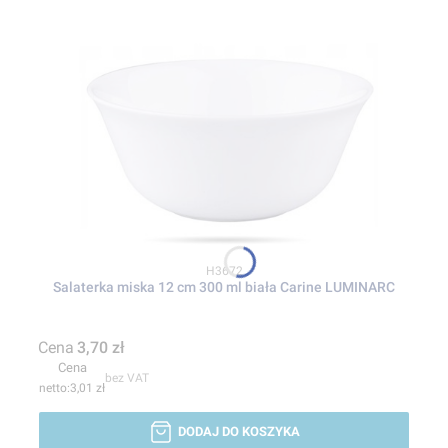
Kod produktu
H3672
Salaterka miska 12 cm 300 ml biała Carine LUMINARC
Cena
3,70 zł
Cena
bez VAT
3,01 zł
DODAJ DO KOSZYKA