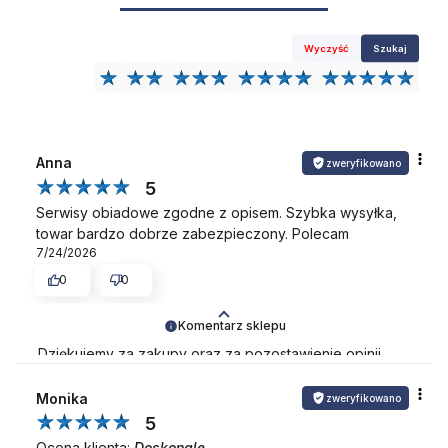
Wyczyść
Szukaj
Anna
zweryfikowano
5
Serwisy obiadowe zgodne z opisem. Szybka wysyłka,
towar bardzo dobrze zabezpieczony. Polecam
7/24/2026
0
0
Komentarz sklepu
Dziękujemy za zakupy oraz za pozostawienie opinii.
Mamy nadzieję, że nasza oferta odpowie na Państwa
potrzeby również w przyszłości.
Monika
zweryfikowano
5
Ocena klienta:
Doskonale