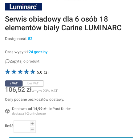
Serwis obiadowy dla 6 osób 18
elementów biały Carine LUMINARC
Dostępność:
52
Czas wysyłki:
24 godziny
Zapytaj o produkt
5.0
(
2
)
z VAT
bez VAT
Cena
106,52 zł
w tym 23% VAT
w tym
23%
VAT
Ceny podane bez kosztów dostawy.
Dostawa
od 14,99 zł
- InPost Kurier
dostawa 1-2 dni robocze
Ilość