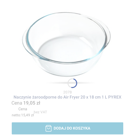
Kod produktu
207B
Naczynie żaroodporne do Air Fryer 20 x 18 cm 1 L PYREX
Cena
19,05 zł
Cena
bez VAT
15,49 zł
DODAJ DO KOSZYKA