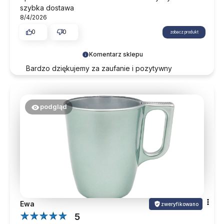
szybka dostawa
8/4/2026
0
0
zobacz produkt
Komentarz sklepu
Bardzo dziękujemy za zaufanie i pozytywny
komentarz. Zapraszamy ponownie przy okazji
kolejnych zakupów.
podgląd
Ewa
zweryfikowano
5