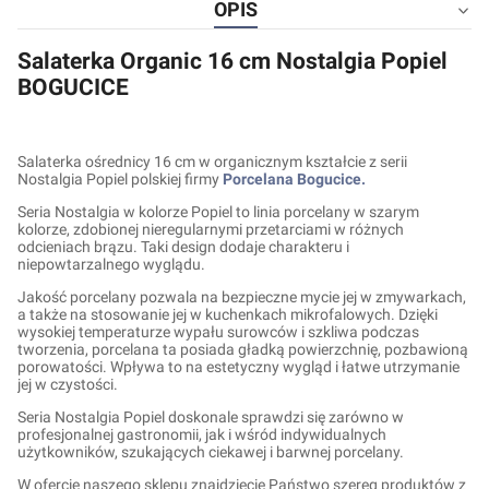
OPIS
Salaterka Organic 16 cm Nostalgia Popiel
BOGUCICE
Salaterka ośrednicy 16 cm w organicznym kształcie z serii
Nostalgia Popiel polskiej firmy
Porcelana Bogucice.
Seria Nostalgia w kolorze Popiel to linia porcelany w szarym
kolorze, zdobionej nieregularnymi przetarciami w różnych
odcieniach brązu. Taki design dodaje charakteru i
niepowtarzalnego wyglądu.
Jakość porcelany pozwala na bezpieczne mycie jej w zmywarkach,
a także na stosowanie jej w kuchenkach mikrofalowych. Dzięki
wysokiej temperaturze wypału surowców i szkliwa podczas
tworzenia, porcelana ta posiada gładką powierzchnię, pozbawioną
porowatości. Wpływa to na estetyczny wygląd i łatwe utrzymanie
jej w czystości.
Seria Nostalgia Popiel doskonale sprawdzi się zarówno w
profesjonalnej gastronomii, jak i wśród indywidualnych
użytkowników, szukających ciekawej i barwnej porcelany.
W ofercie naszego sklepu znajdziecie Państwo szereg produktów z