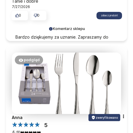
Tanie i dobre
7/27/2026
0
0
zobacz produkt
Komentarz sklepu
Bardzo dziękujemy za uznanie. Zapraszamy do
śledzenia naszej oferty.
podgląd
Anna
zweryfikowano
5
💪💯❤️❤️❤️❤️❤️