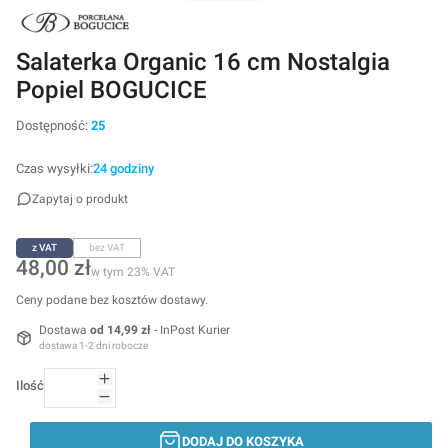
Salaterka Organic 16 cm Nostalgia
Popiel BOGUCICE
Dostępność:
25
Czas wysyłki:
24 godziny
Zapytaj o produkt
z VAT
bez VAT
Cena
48,00 zł
w tym 23% VAT
w tym
23%
VAT
Ceny podane bez kosztów dostawy.
Dostawa
od 14,99 zł
- InPost Kurier
dostawa 1-2 dni robocze
Ilość
DODAJ DO KOSZYKA