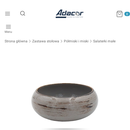
Produkty
Otwórz wyszukiwarkę
Menu
Strona główna
Zastawa stołowa
Półmiski i miski
Salaterki małe