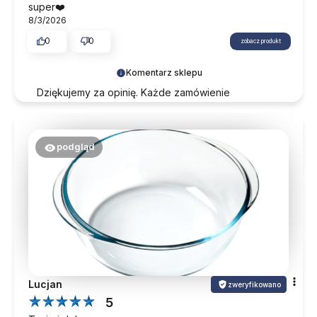
super❤️
8/3/2026
0
0
zobacz produkt
Komentarz sklepu
Dziękujemy za opinię. Każde zamówienie
traktujemy indywidualnie, dbając o najwyższe
standardy na każdym etapie. Mamy nadzieję na
ponowny kontakt w przyszłości.
podgląd
Lucjan
zweryfikowano
5