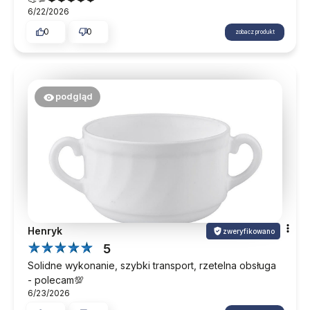
6/22/2026
0
0
zobacz produkt
podgląd
Henryk
zweryfikowano
5
Solidne wykonanie, szybki transport, rzetelna obsługa
- polecam💯
6/23/2026