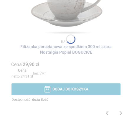
Kod produktu
B2111
Filiżanka porcelanowa ze spodkiem 300 ml szara
Nostalgia Popiel BOGUCICE
Cena
29,90 zł
Cena
bez VAT
24,31 zł
DODAJ DO KOSZYKA
Dostępność:
duża ilość