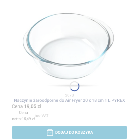
Kod produktu
207B
Naczynie żaroodporne do Air Fryer 20 x 18 cm 1 L PYREX
Cena
19,05 zł
Cena
bez VAT
15,49 zł
DODAJ DO KOSZYKA