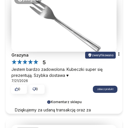
Grazyna
zweryfikowano
5
Jestem bardzo zadowolona. Kubeczki super się
prezentują. Szybka dostawa ♥️
7/21/2026
0
0
zobacz produkt
Komentarz sklepu
Dziękujemy za udaną transakcję oraz za
pozostawienie tak miłych słów. Mamy nadzieję, że
nasza oferta i poziom obsługi odpowiedzą na
Państwa potrzeby również w przyszłości.