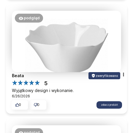
podgląd
Beata
zweryfikowano
5
Wyjątkowy design i wykonanie.
6/26/2026
0
0
zobacz produkt
podgląd