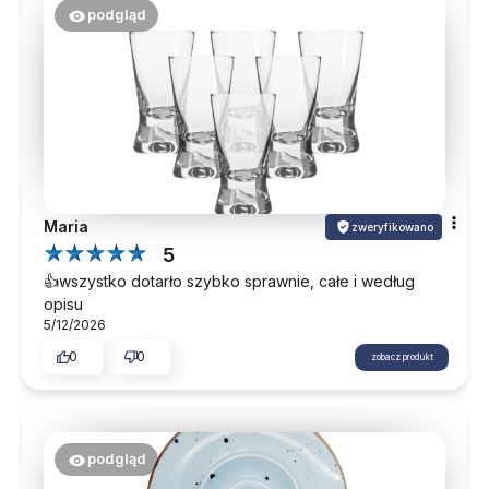
podgląd
Zapraszamy ponownie.
Maria
zweryfikowano
5
👍️wszystko dotarło szybko sprawnie, całe i według
opisu
5/12/2026
0
0
zobacz produkt
podgląd