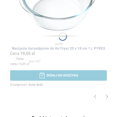
Kod produktu
207B
Naczynie żaroodporne do Air Fryer 20 x 18 cm 1 L PYREX
Cena
19,05 zł
Cena
bez VAT
15,49 zł
DODAJ DO KOSZYKA
Dostępność:
duża ilość