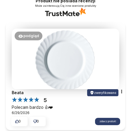
Produkt nie posiada recenzji
Może zainteresują Cię inne ocenione produkty
podgląd
Beata
zweryfikowano
5
Polecam bardzo 👍️❤️
6/29/2026
0
0
zobacz produkt