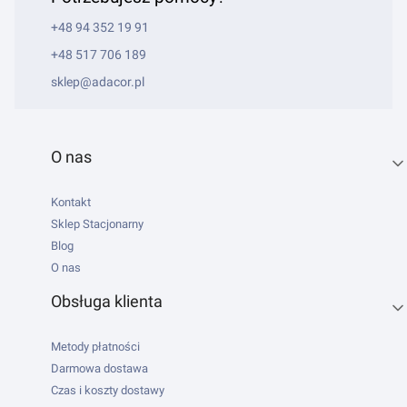
+48 94 352 19 91
+48 517 706 189
sklep@adacor.pl
Linki w stopce
O nas
Kontakt
Sklep Stacjonarny
Blog
O nas
Obsługa klienta
Metody płatności
Darmowa dostawa
Czas i koszty dostawy