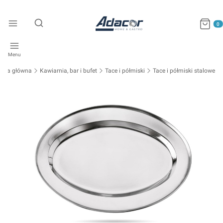
Produkty
Otwórz wyszukiwarkę
Menu
rona główna
Kawiarnia, bar i bufet
Tace i półmiski
Tace i półmiski stalowe