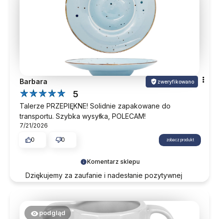
Barbara
zweryfikowano
5
Talerze PRZEPIĘKNE! Solidnie zapakowane do
transportu. Szybka wysyłka, POLECAM!
7/21/2026
0
0
zobacz produkt
Komentarz sklepu
Dziękujemy za zaufanie i nadesłanie pozytywnej
opinii. Cieszymy się, że realizacja zamówienia
przebiegła pomyślnie. Zapraszamy do ponownych
odwiedzin w naszym sklepie.
podgląd