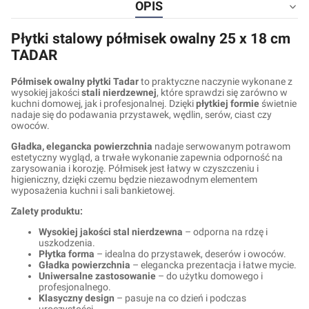
OPIS
Płytki stalowy półmisek owalny 25 x 18 cm
TADAR
Półmisek owalny płytki Tadar
to praktyczne naczynie wykonane z
wysokiej jakości
stali nierdzewnej
, które sprawdzi się zarówno w
kuchni domowej, jak i profesjonalnej. Dzięki
płytkiej formie
świetnie
nadaje się do podawania przystawek, wędlin, serów, ciast czy
owoców.
Gładka, elegancka powierzchnia
nadaje serwowanym potrawom
estetyczny wygląd, a trwałe wykonanie zapewnia odporność na
zarysowania i korozję. Półmisek jest łatwy w czyszczeniu i
higieniczny, dzięki czemu będzie niezawodnym elementem
wyposażenia kuchni i sali bankietowej.
Zalety produktu:
Wysokiej jakości stal nierdzewna
– odporna na rdzę i
uszkodzenia.
Płytka forma
– idealna do przystawek, deserów i owoców.
Gładka powierzchnia
– elegancka prezentacja i łatwe mycie.
Uniwersalne zastosowanie
– do użytku domowego i
profesjonalnego.
Klasyczny design
– pasuje na co dzień i podczas
uroczystości.