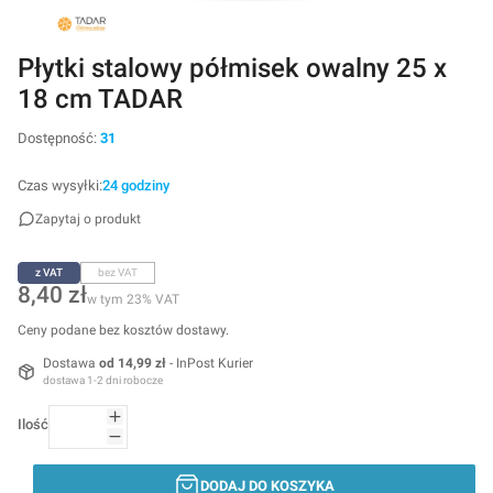
Płytki stalowy półmisek owalny 25 x
18 cm TADAR
Dostępność:
31
Czas wysyłki:
24 godziny
Zapytaj o produkt
z VAT
bez VAT
Cena
8,40 zł
w tym 23% VAT
w tym
23%
VAT
Ceny podane bez kosztów dostawy.
Dostawa
od 14,99 zł
- InPost Kurier
dostawa 1-2 dni robocze
Ilość
DODAJ DO KOSZYKA