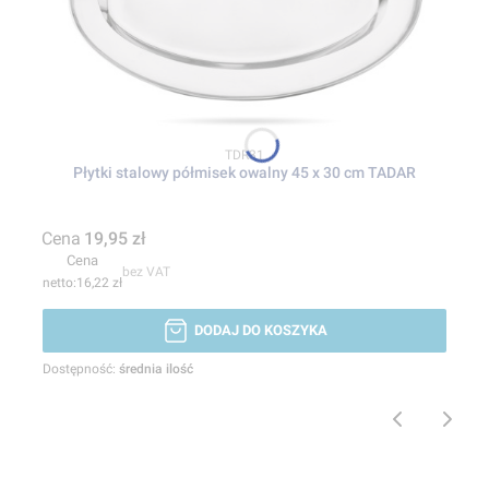
Kod produktu
TDR31
Płytki stalowy półmisek owalny 45 x 30 cm TADAR
Cena
19,95 zł
Cena
bez VAT
16,22 zł
DODAJ DO KOSZYKA
Dostępność:
średnia ilość