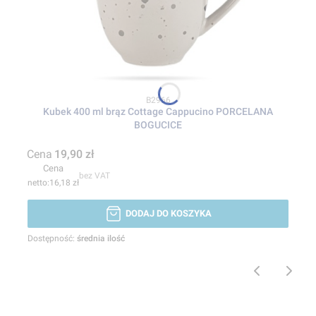
Kod produktu
B2966
Kubek 400 ml brąz Cottage Cappucino PORCELANA
BOGUCICE
Cena
19,90 zł
Cena
bez VAT
16,18 zł
DODAJ DO KOSZYKA
Dostępność:
średnia ilość