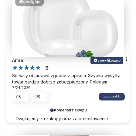
podgląd
Anna
zweryfikowano
5
Serwisy obiadowe zgodne z opisem. Szybka wysyłka,
towar bardzo dobrze zabezpieczony. Polecam
7/24/2026
0
0
zobacz produkt
Komentarz sklepu
Dziękujemy za zakupy oraz za pozostawienie
opinii. Mamy nadzieję, że nasza oferta odpowie na
Państwa potrzeby również w przyszłości.