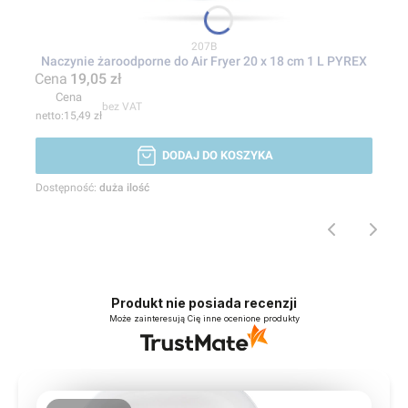
Kod produktu
207B
Naczynie żaroodporne do Air Fryer 20 x 18 cm 1 L PYREX
Cena
19,05 zł
Cena
bez VAT
15,49 zł
DODAJ DO KOSZYKA
Dostępność:
duża ilość
Produkt nie posiada recenzji
Może zainteresują Cię inne ocenione produkty