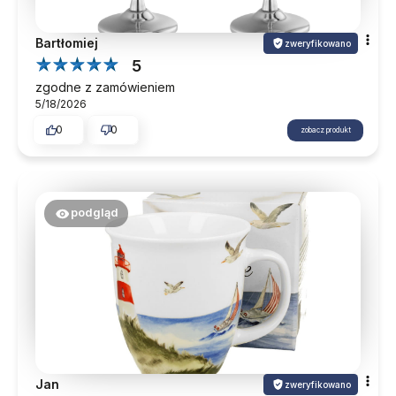
Bartłomiej
zweryfikowano
5
zgodne z zamówieniem
5/18/2026
0
0
zobacz produkt
podgląd
Jan
zweryfikowano