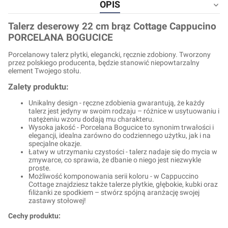
OPIS
Talerz deserowy 22 cm brąz Cottage Cappucino
PORCELANA BOGUCICE
Porcelanowy talerz płytki, elegancki, ręcznie zdobiony. Tworzony
przez polskiego producenta, będzie stanowić niepowtarzalny
element Twojego stołu.
Zalety produktu:
Unikalny design - ręczne zdobienia gwarantują, że każdy
talerz jest jedyny w swoim rodzaju – różnice w usytuowaniu i
natężeniu wzoru dodają mu charakteru.
Wysoka jakość - Porcelana Bogucice to synonim trwałości i
elegancji, idealna zarówno do codziennego użytku, jak i na
specjalne okazje.
Łatwy w utrzymaniu czystości - talerz nadaje się do mycia w
zmywarce, co sprawia, że dbanie o niego jest niezwykle
proste.
Możliwość komponowania serii koloru - w Cappuccino
Cottage znajdziesz także talerze płytkie, głębokie, kubki oraz
filiżanki ze spodkiem – stwórz spójną aranżację swojej
zastawy stołowej!
Cechy produktu: