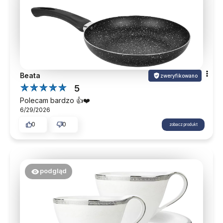
Beata
zweryfikowano
5
Polecam bardzo 👍️❤️
6/29/2026
0
0
zobacz produkt
podgląd