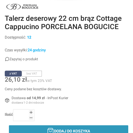
Talerz deserowy 22 cm brąz Cottage
Cappucino PORCELANA BOGUCICE
Dostępność:
12
Czas wysyłki:
24 godziny
Zapytaj o produkt
z VAT
bez VAT
Cena
26,10 zł
w tym 23% VAT
w tym
23%
VAT
Ceny podane bez kosztów dostawy.
Dostawa
od 14,99 zł
- InPost Kurier
dostawa 1-2 dni robocze
Ilość
DODAJ DO KOSZYKA