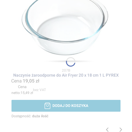
Kod produktu
207B
Naczynie żaroodporne do Air Fryer 20 x 18 cm 1 L PYREX
Cena
19,05 zł
Cena
bez VAT
15,49 zł
DODAJ DO KOSZYKA
Dostępność:
duża ilość