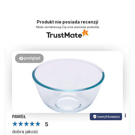
Produkt nie posiada recenzji
Może zainteresują Cię inne ocenione produkty
podgląd
PAWEŁ
zweryfikowano
5
dobra jakość