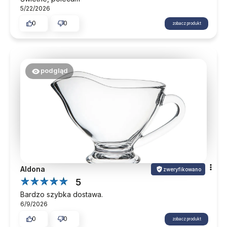
5/22/2026
0
0
zobacz produkt
podgląd
Aldona
zweryfikowano
5
Bardzo szybka dostawa.
6/9/2026
0
0
zobacz produkt