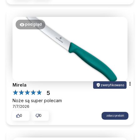
podgląd
Mirela
zweryfikowano
5
Noże są super polecam
7/7/2026
0
0
zobacz produkt