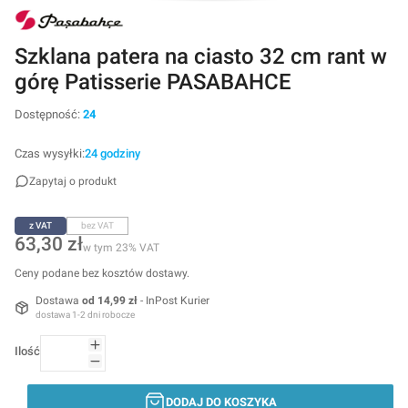
Szklana patera na ciasto 32 cm rant w
górę Patisserie PASABAHCE
Dostępność:
24
Czas wysyłki:
24 godziny
Zapytaj o produkt
z VAT
bez VAT
Cena
63,30 zł
w tym 23% VAT
w tym
23%
VAT
Ceny podane bez kosztów dostawy.
Dostawa
od 14,99 zł
- InPost Kurier
dostawa 1-2 dni robocze
Ilość
DODAJ DO KOSZYKA