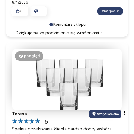
8/4/2026
0
0
zobacz produkt
Komentarz sklepu
Dziękujemy za podzielenie się wrażeniami z
zakupów. Do zobaczenia przy kolejnych
zamówieniach.
podgląd
Teresa
zweryfikowano
5
Spełnia oczekiwania klienta bardzo dobry wybór i