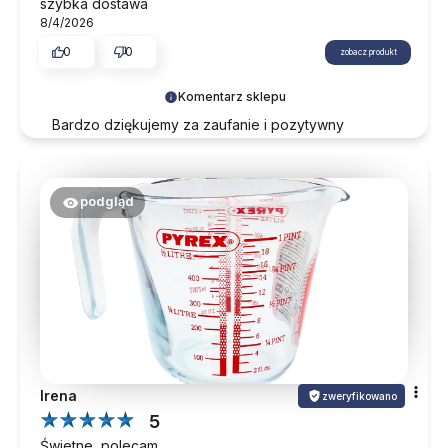
szybka dostawa
8/4/2026
0
0
zobacz produkt
Komentarz sklepu
Bardzo dziękujemy za zaufanie i pozytywny
komentarz. Zapraszamy ponownie przy okazji
kolejnych zakupów.
podgląd
Irena
zweryfikowano
5
Świetne, polecam