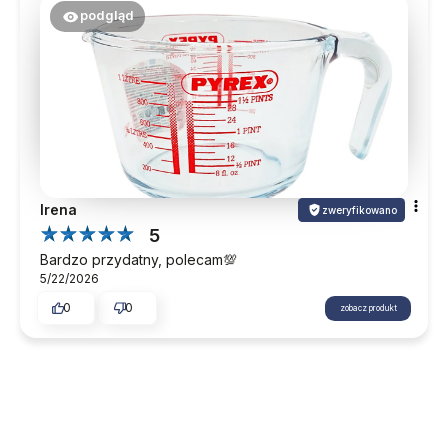
podgląd
Irena
zweryfikowano
5
Bardzo przydatny, polecam💯
5/22/2026
0
0
zobacz produkt