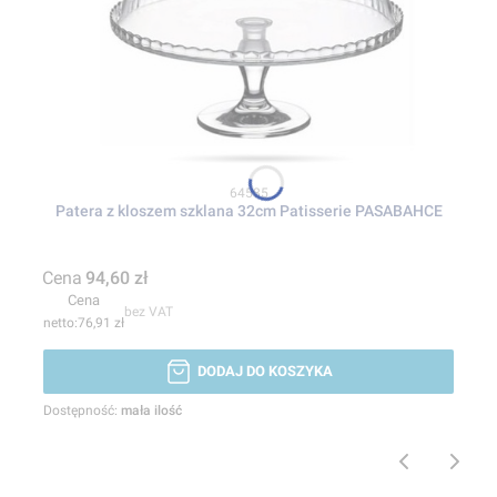
Kod produktu
64585
Patera z kloszem szklana 32cm Patisserie PASABAHCE
Cena
94,60 zł
Cena
bez VAT
76,91 zł
DODAJ DO KOSZYKA
Dostępność:
mała ilość