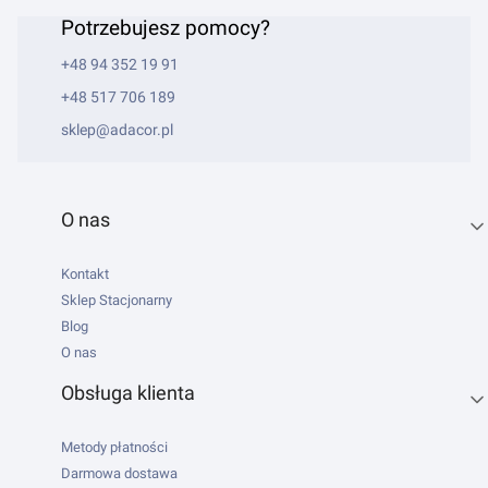
Potrzebujesz pomocy?
+48 94 352 19 91
+48 517 706 189
sklep@adacor.pl
Linki w stopce
O nas
Kontakt
Sklep Stacjonarny
Blog
O nas
Obsługa klienta
Metody płatności
Darmowa dostawa