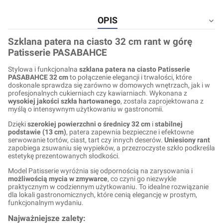
OPIS
Szklana patera na ciasto 32 cm rant w górę
Patisserie PASABAHCE
Stylowa i funkcjonalna
szklana patera na ciasto Patisserie
PASABAHCE 32 cm
to połączenie elegancji i trwałości, które
doskonale sprawdza się zarówno w domowych wnętrzach, jak i w
profesjonalnych cukierniach czy kawiarniach. Wykonana z
wysokiej jakości szkła hartowanego
, została zaprojektowana z
myślą o intensywnym użytkowaniu w gastronomii.
Dzięki
szerokiej powierzchni o średnicy 32 cm
i
stabilnej
podstawie (13 cm)
, patera zapewnia bezpieczne i efektowne
serwowanie tortów, ciast, tart czy innych deserów.
Uniesiony rant
zapobiega zsuwaniu się wypieków, a przezroczyste szkło podkreśla
estetykę prezentowanych słodkości.
Model Patisserie wyróżnia się odpornością na zarysowania i
możliwością mycia w zmywarce
, co czyni go niezwykle
praktycznym w codziennym użytkowaniu. To idealne rozwiązanie
dla lokali gastronomicznych, które cenią elegancję w prostym,
funkcjonalnym wydaniu.
Najważniejsze zalety: