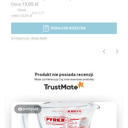
Cena
19,05 zł
Cena
bez VAT
15,49 zł
DODAJ DO KOSZYKA
Dostępność:
duża ilość
Produkt nie posiada recenzji
Może zainteresują Cię inne ocenione produkty
podgląd