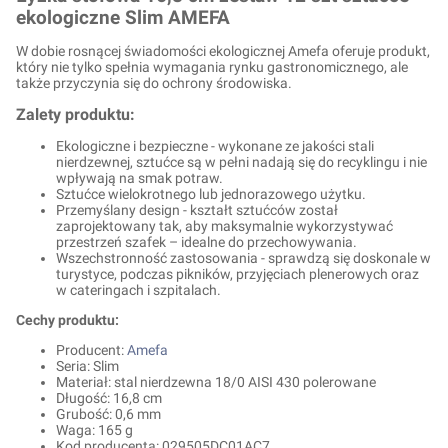
ekologiczne Slim AMEFA
W dobie rosnącej świadomości ekologicznej Amefa oferuje produkt,
który nie tylko spełnia wymagania rynku gastronomicznego, ale
także przyczynia się do ochrony środowiska.
Zalety produktu:
Ekologiczne i bezpieczne - wykonane ze jakości stali
nierdzewnej, sztućce są w pełni nadają się do recyklingu i nie
wpływają na smak potraw.
Sztućce wielokrotnego lub jednorazowego użytku.
Przemyślany design - kształt sztućców został
zaprojektowany tak, aby maksymalnie wykorzystywać
przestrzeń szafek – idealne do przechowywania.
Wszechstronność zastosowania - sprawdzą się doskonale w
turystyce, podczas pikników, przyjęciach plenerowych oraz
w cateringach i szpitalach.
Cechy produktu:
Producent:
Amefa
Seria: Slim
Materiał: stal nierdzewna 18/0 AISI 430 polerowane
Długość: 16,8 cm
Grubość: 0,6 mm
Waga: 165 g
Kod producenta:
029505DC01AC7