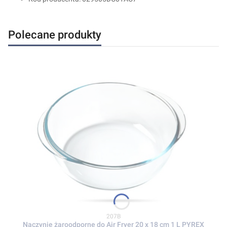
Polecane produkty
Kod produktu
207B
Naczynie żaroodporne do Air Fryer 20 x 18 cm 1 L PYREX