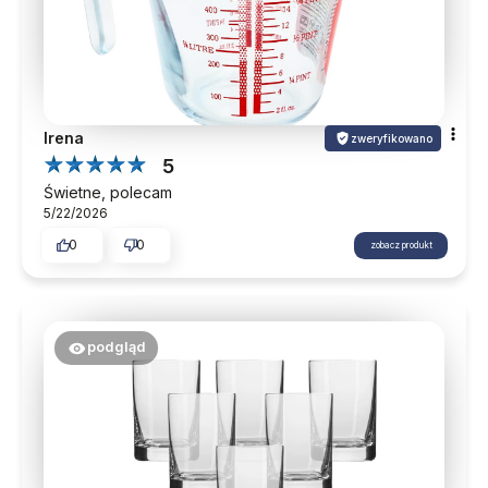
Irena
zweryfikowano
5
Świetne, polecam
5/22/2026
0
0
zobacz produkt
podgląd