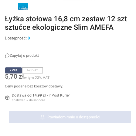
Łyżka stołowa 16,8 cm zestaw 12 szt
sztućce ekologiczne Slim AMEFA
Dostępność:
0
Zapytaj o produkt
z VAT
bez VAT
Cena
5,70 zł
w tym 23% VAT
w tym
23%
VAT
Ceny podane bez kosztów dostawy.
Dostawa
od 14,99 zł
- InPost Kurier
dostawa 1-2 dni robocze
Powiadom mnie o dostępności