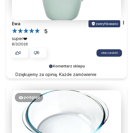
Ewa
zweryfikowano
5
super❤️
8/3/2026
0
0
zobacz produkt
Komentarz sklepu
Dziękujemy za opinię. Każde zamówienie
traktujemy indywidualnie, dbając o najwyższe
standardy na każdym etapie. Mamy nadzieję na
ponowny kontakt w przyszłości.
podgląd