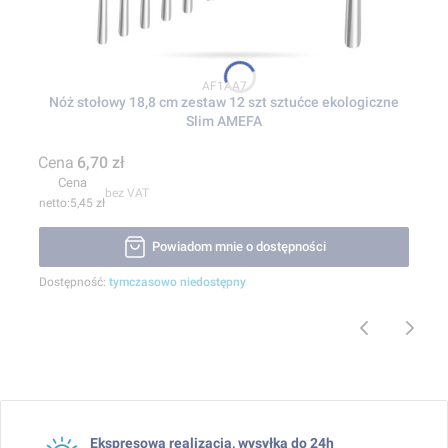
Kod produktu
AF1AA7
Nóż stołowy 18,8 cm zestaw 12 szt sztućce ekologiczne
Slim AMEFA
Cena
6,70 zł
Cena
bez VAT
5,45 zł
Powiadom mnie o dostępności
Dostępność:
tymczasowo niedostępny
Ekspresowa realizacja, wysyłka do 24h