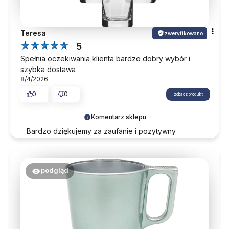
Teresa
zweryfikowano
5
Spełnia oczekiwania klienta bardzo dobry wybór i
szybka dostawa
8/4/2026
0
0
zobacz produkt
Komentarz sklepu
Bardzo dziękujemy za zaufanie i pozytywny
komentarz. Zapraszamy ponownie przy okazji
kolejnych zakupów.
podgląd