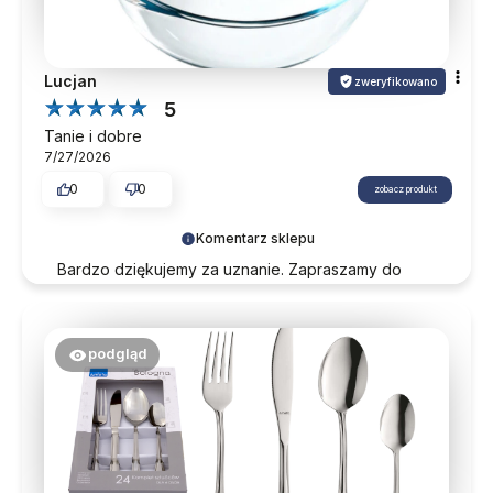
Lucjan
zweryfikowano
5
Tanie i dobre
7/27/2026
0
0
zobacz produkt
Komentarz sklepu
Bardzo dziękujemy za uznanie. Zapraszamy do
śledzenia naszej oferty.
podgląd