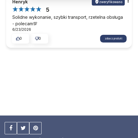
Henryk
zweryfikowano
5
Solidne wykonanie, szybki transport, rzetelna obsługa
- polecam💯
6/23/2026
0
0
zobacz produkt