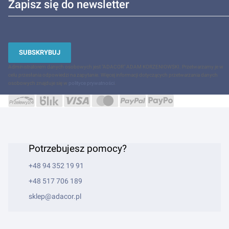
Zapisz się do newsletter
SUBSKRYBUJ
Administratorem danych osobowych jest "ADACOR" ADAM KORZENIOWSKI. Przetwarzamy je w
celu przesłania odpowiedzi na zapytanie. Więcej informacji dotyczących przetwarzania danych
osobowych znajduje się w
polityce prywatności
.
Potrzebujesz pomocy?
+48 94 352 19 91
+48 517 706 189
sklep@adacor.pl