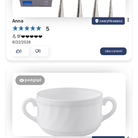
Anna
zweryfikowano
5
💪💯❤️❤️❤️❤️❤️
6/22/2026
0
0
zobacz produkt
podgląd