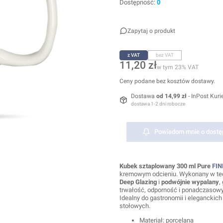
Dostępność:
0
Zapytaj o produkt
z VAT
bez VAT
Cena
11,20 zł
w tym 23% VAT
w tym
23%
VAT
Ceny podane bez kosztów dostawy.
Dostawa
od 14,99 zł
- InPost Kuri
dostawa 1-2 dni robocze
Powiadom mnie o dostę
Kubek sztaplowany 300 ml Pure
FIN
kremowym odcieniu. Wykonany w tec
Deep Glazing
i
podwójnie wypalany
,
trwałość, odporność i ponadczasowy 
Idealny do gastronomii i eleganckich
stołowych.
Materiał: porcelana