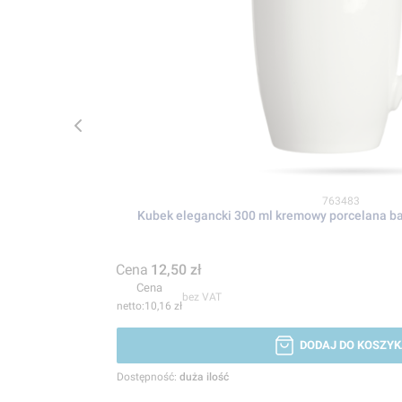
Kod produktu
763483
Kubek elegancki 300 ml kremowy porcelana b
Cena
12,50 zł
Cena
bez VAT
10,16 zł
DODAJ DO KOSZYK
Dostępność:
duża ilość