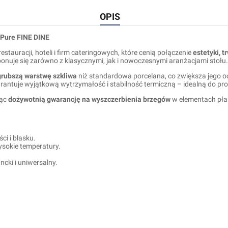
OPIS
Pure FINE DINE
stauracji, hoteli i firm cateringowych, które cenią połączenie
estetyki, 
nuje się zarówno z klasycznymi, jak i nowoczesnymi aranżacjami stołu.
 grubszą warstwę szkliwa
niż standardowa porcelana, co zwiększa jego o
antuje wyjątkową wytrzymałość i stabilność termiczną – idealną do pr
jąc
dożywotnią gwarancję na wyszczerbienia brzegów
w elementach płas
ci i blasku.
sokie temperatury.
ncki i uniwersalny.