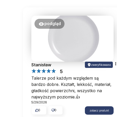
podgląd
Stanisław
zweryfikowano
5
Talerze pod każdym względem są
bardzo dobre. Kształt, lekkość, materiał,
gładkość powierzchni, wszystko na
najwyższym poziomie.👍️
5/29/2026
0
0
zobacz produkt