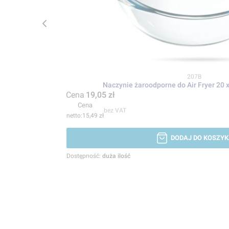
Kod produktu
207B
Naczynie żaroodporne do Air Fryer 20 
Cena
19,05 zł
Cena
bez VAT
15,49 zł
DODAJ DO KOSZYK
Dostępność:
duża ilość