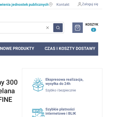
Zaloguj się
ienia jednostek publicznych
Kontakt
Produkty w koszyku: 0. Zob
KOSZYK
Wyczyść
Szukaj
NOWE PRODUKTY
CZAS I KOSZTY DOSTAWY
Ekspresowa realizacja,
ny 300
wysyłka do 24h
elana
Szybko i bezpiecznie
FINE
Szybkie płatności
internetowe i BLIK