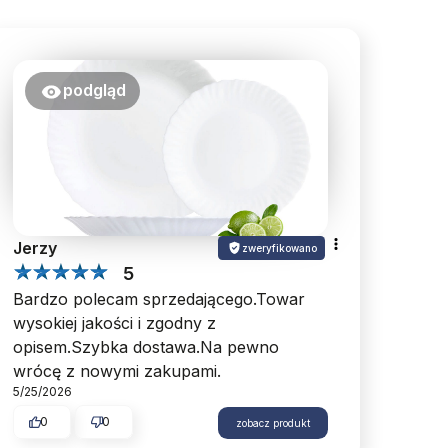
podgląd
Jerzy
zweryfikowano
5
Bardzo polecam sprzedającego.Towar
wysokiej jakości i zgodny z
opisem.Szybka dostawa.Na pewno
wrócę z nowymi zakupami.
5/25/2026
0
0
zobacz produkt