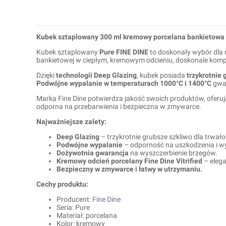
Kubek sztaplowany 300 ml kremowy porcelana bankietowa 
Kubek sztaplowany
Pure FINE DINE
to doskonały wybór dla re
bankietowej w ciepłym, kremowym odcieniu, doskonale kompo
Dzięki
technologii Deep Glazing
, kubek posiada
trzykrotnie
Podwójne wypalanie w temperaturach 1000°C i 1400°C
gwar
Marka Fine Dine potwierdza jakość swoich produktów, oferu
odporna na przebarwienia i bezpieczna w zmywarce.
Najważniejsze zalety:
Deep Glazing
– trzykrotnie grubsze szkliwo dla trwałoś
Podwójne wypalanie
– odporność na uszkodzenia i wy
Dożywotnia gwarancja
na wyszczerbienie brzegów.
Kremowy odcień porcelany Fine Dine Vitrified
– elega
Bezpieczny w zmywarce i łatwy w utrzymaniu.
Cechy produktu:
Producent:
Fine Dine
Seria: Pure
Materiał: porcelana
Kolor: kremowy