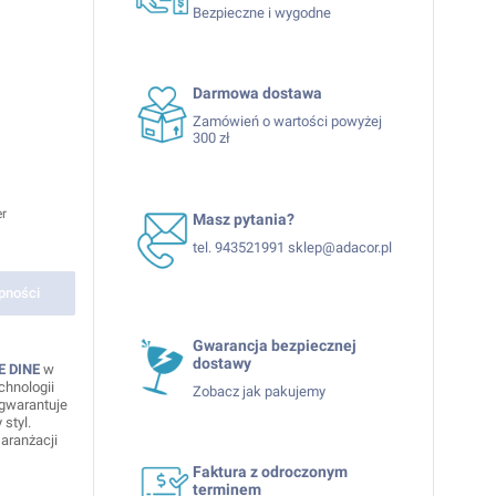
Bezpieczne i wygodne
Darmowa dostawa
Zamówień o wartości powyżej
300 zł
er
Masz pytania?
tel. 943521991 sklep@adacor.pl
pności
Gwarancja bezpiecznej
dostawy
E DINE
w
hnologii
Zobacz jak pakujemy
 gwarantuje
styl.
 aranżacji
Faktura z odroczonym
terminem