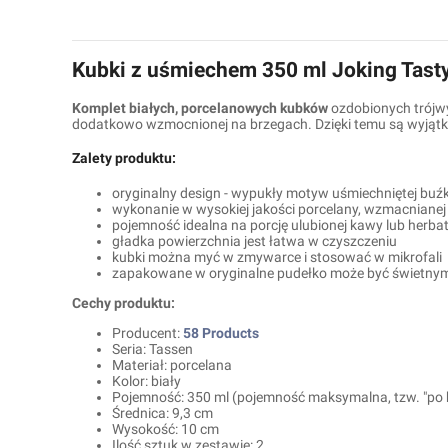
Kubki z uśmiechem 350 ml Joking Tas
Komplet białych, porcelanowych kubków
ozdobionych trójw
dodatkowo wzmocnionej na brzegach. Dzięki temu są wyjąt
Zalety produktu:
oryginalny design - wypukły motyw uśmiechniętej buźk
wykonanie w wysokiej jakości porcelany, wzmacnianej
pojemność idealna na porcję ulubionej kawy lub herba
gładka powierzchnia jest łatwa w czyszczeniu
kubki można myć w zmywarce i stosować w mikrofali
zapakowane w oryginalne pudełko może być świetny
Cechy produktu:
Producent:
58 Products
Seria: Tassen
Materiał: porcelana
Kolor: biały
Pojemność: 350 ml (pojemność maksymalna, tzw. "po 
Średnica: 9,3 cm
Wysokość: 10 cm
Ilość sztuk w zestawie: 2