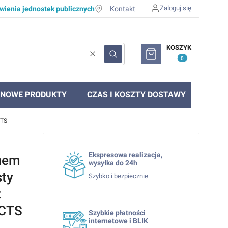
Zaloguj się
ienia jednostek publicznych
Kontakt
Produkty w koszyku: 0. Zob
KOSZYK
Wyczyść
Szukaj
NOWE PRODUKTY
CZAS I KOSZTY DOSTAWY
CTS
Ekspresowa realizacja,
chem
wysyłka do 24h
sty
Szybko i bezpiecznie
t
CTS
Szybkie płatności
internetowe i BLIK