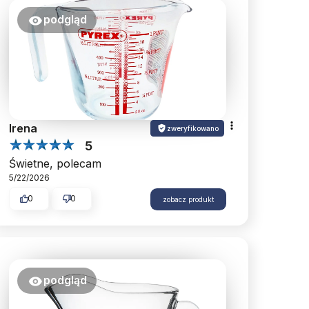
podgląd
Irena
zweryfikowano
5
Świetne, polecam
5/22/2026
0
0
zobacz produkt
podgląd