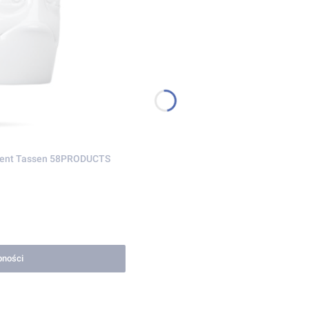
lana prezent Tassen 58PRODUCTS
pności