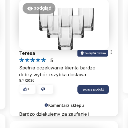
podgląd
Teresa
zweryfikowano
5
Spełnia oczekiwania klienta bardzo
dobry wybór i szybka dostawa
8/4/2026
0
0
zobacz produkt
Komentarz sklepu
Bardzo dziękujemy za zaufanie i
pozytywny komentarz. Zapraszamy
ponownie przy okazji kolejnych