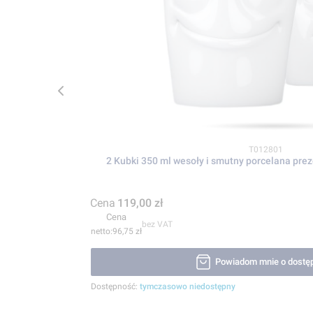
Kod produktu
T012801
2 Kubki 350 ml wesoły i smutny porce
Cena
119,00 zł
Cena
bez VAT
96,75 zł
Powiadom mnie o dostę
Dostępność:
tymczasowo niedostępny