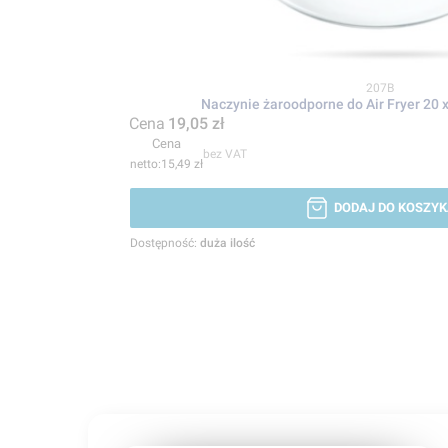
Kod produktu
207B
Naczynie żaroodporne do Air Fryer 20 
Cena
19,05 zł
Cena
bez VAT
15,49 zł
DODAJ DO KOSZYK
Dostępność:
duża ilość