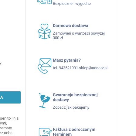
Bezpieczne i wygodne
Darmowa dostawa
Zamówień o wartości powyżej
300 zł
Masz pytania?
er
tel. 943521991 sklep@adacor.pl
Gwarancja bezpiecznej
KA
dostawy
Zobacz jak pakujemy
sen to linia
ymi,
erbaty.
Faktura z odroczonym
ez ucha
.
terminem