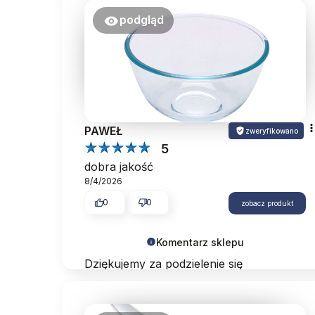
podgląd
PAWEŁ
zweryfikowano
5
dobra jakość
8/4/2026
0
0
zobacz produkt
Komentarz sklepu
Dziękujemy za podzielenie się
wrażeniami z zakupów. Do zobaczenia
przy kolejnych zamówieniach.