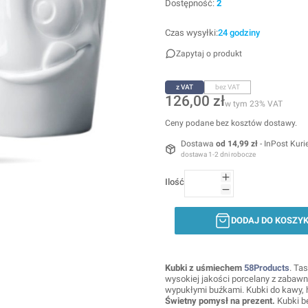
Dostępność:
2
Czas wysyłki:
24 godziny
Zapytaj o produkt
z VAT
bez VAT
Cena
126,00 zł
w tym 23% VAT
w tym
23%
VAT
Ceny podane bez kosztów dostawy.
Dostawa
od 14,99 zł
- InPost Kuri
dostawa 1-2 dni robocze
Ilość
DODAJ DO KOSZY
Kubki z uśmiechem
58Products
. Tas
wysokiej jakości porcelany z zabawn
wypukłymi buźkami. Kubki do kawy, h
Świetny pomysł na prezent.
Kubki b