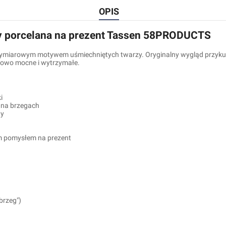
OPIS
ty porcelana na prezent Tassen 58PRODUCTS
ymiarowym motywem uśmiechniętych twarzy. Oryginalny wygląd przykuw
kowo mocne i wytrzymałe.
i
 na brzegach
ty
m pomysłem na prezent
brzeg")