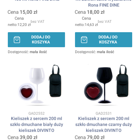
Rona FINE DINE
Cena
15,00 zł
Cena
18,00 zł
Cena
Cena
bez VAT
bez VAT
12,20 zł
14,63 zł
DODAJ DO
DODAJ DO
KOSZYKA
KOSZYKA
Dostępność:
mała ilość
Dostępność:
mała ilość
Kod produktu
Kod produktu
GAD2552
GAD2531
Kieliszek z sercem 200 ml
Kieliszek z sercem 200 ml
szkło dmuchane biały duży
szkło dmuchane czarny duży
kieliszek DIVINTO
kieliszek DIVINTO
Cena
39,00 zł
Cena
79,00 zł