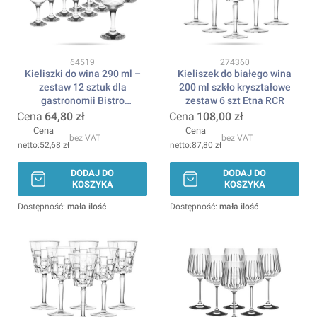
Kod produktu
Kod produktu
64519
274360
Kieliszki do wina 290 ml –
Kieliszek do białego wina
zestaw 12 sztuk dla
200 ml szkło kryształowe
gastronomii Bistro
zestaw 6 szt Etna RCR
PASABAHCE
Cena
64,80 zł
Cena
108,00 zł
Cena
Cena
bez VAT
bez VAT
52,68 zł
87,80 zł
DODAJ DO
DODAJ DO
KOSZYKA
KOSZYKA
Dostępność:
mała ilość
Dostępność:
mała ilość