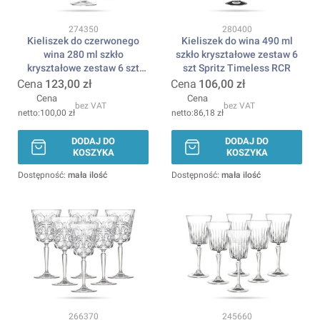
Kod produktu
Kod produktu
274350
280400
Kieliszek do czerwonego
Kieliszek do wina 490 ml
wina 280 ml szkło
szkło kryształowe zestaw 6
kryształowe zestaw 6 szt
szt Spritz Timeless RCR
Etna RCR
Cena
123,00 zł
Cena
106,00 zł
Cena
Cena
bez VAT
bez VAT
100,00 zł
86,18 zł
DODAJ DO
DODAJ DO
KOSZYKA
KOSZYKA
Dostępność:
mała ilość
Dostępność:
mała ilość
Kod produktu
Kod produktu
266370
245660