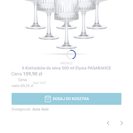
Kod produktu
440437
6 Kieliszków do wina 500 ml Elysia PASABAHCE
Cena
109,90 zł
Cena
bez VAT
89,35 zł
DODAJ DO KOSZYKA
Dostępność:
duża ilość