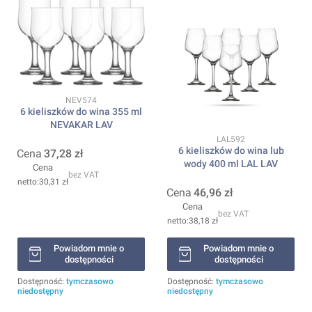
Kod produktu
NEV574
6 kieliszków do wina 355 ml
NEVAKAR LAV
Kod produktu
LAL592
6 kieliszków do wina lub
Cena
37,28 zł
wody 400 ml LAL LAV
Cena
bez VAT
30,31 zł
Cena
46,96 zł
Cena
bez VAT
38,18 zł
Powiadom mnie o
Powiadom mnie o
dostępności
dostępności
Dostępność:
tymczasowo
Dostępność:
tymczasowo
niedostępny
niedostępny