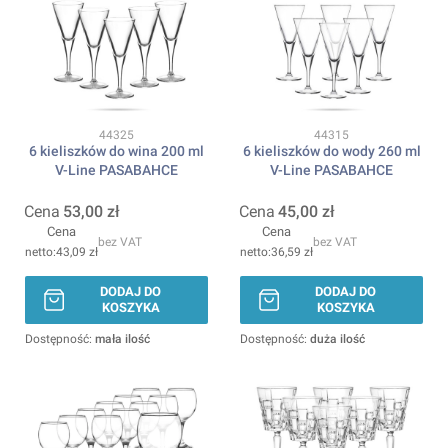
Kod produktu
Kod produktu
44325
44315
6 kieliszków do wina 200 ml
6 kieliszków do wody 260 ml
V-Line PASABAHCE
V-Line PASABAHCE
Cena
53,00 zł
Cena
45,00 zł
Cena
Cena
bez VAT
bez VAT
43,09 zł
36,59 zł
DODAJ DO
DODAJ DO
KOSZYKA
KOSZYKA
Dostępność:
mała ilość
Dostępność:
duża ilość