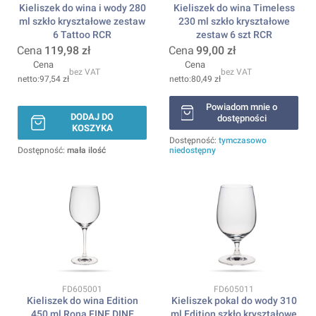
Kieliszek do wina i wody 280
Kieliszek do wina Timeless
ml szkło kryształowe zestaw
230 ml szkło kryształowe
6 Tattoo RCR
zestaw 6 szt RCR
Cena
119,98 zł
Cena
99,00 zł
Cena
Cena
bez VAT
bez VAT
97,54 zł
80,49 zł
Powiadom mnie o
DODAJ DO
dostępności
KOSZYKA
Dostępność:
tymczasowo
Dostępność:
mała ilość
niedostępny
Kod produktu
Kod produktu
FD605001
FD605011
Kieliszek do wina Edition
Kieliszek pokal do wody 310
450 ml Rona FINE DINE
ml Edition szkło kryształowe