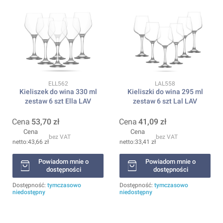
Kod produktu
Kod produktu
ELL562
LAL558
Kieliszek do wina 330 ml
Kieliszki do wina 295 ml
zestaw 6 szt Ella LAV
zestaw 6 szt Lal LAV
Cena
53,70 zł
Cena
41,09 zł
Cena
Cena
bez VAT
bez VAT
43,66 zł
33,41 zł
Powiadom mnie o
Powiadom mnie o
dostępności
dostępności
Dostępność:
tymczasowo
Dostępność:
tymczasowo
niedostępny
niedostępny