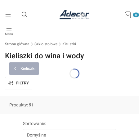
Produkty
Otwórz wyszukiwarkę
Menu
Strona główna
Szkło stołowe
Kieliszki
Kieliszki do wina i wody
Kieliszki
FILTRY
Produkty:
91
Lista produktów
Sortowanie:
Domyślne