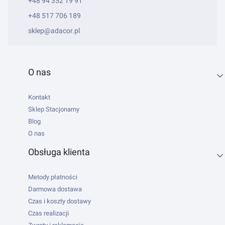
+48 94 352 19 91
+48 517 706 189
sklep@adacor.pl
Linki w stopce
O nas
Kontakt
Sklep Stacjonarny
Blog
O nas
Obsługa klienta
Metody płatności
Darmowa dostawa
Czas i koszty dostawy
Czas realizacji