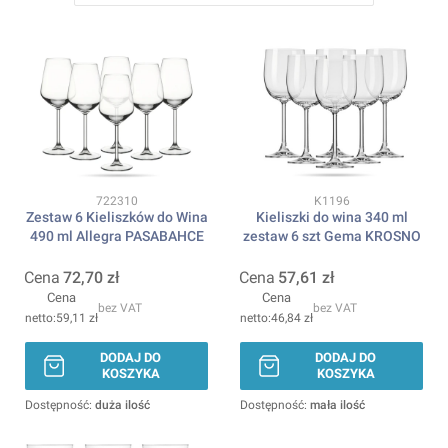
Kod produktu
Kod produktu
722310
K1196
Zestaw 6 Kieliszków do Wina
Kieliszki do wina 340 ml
490 ml Allegra PASABAHCE
zestaw 6 szt Gema KROSNO
Cena
72,70 zł
Cena
57,61 zł
Cena
Cena
bez VAT
bez VAT
59,11 zł
46,84 zł
DODAJ DO
DODAJ DO
KOSZYKA
KOSZYKA
Dostępność:
duża ilość
Dostępność:
mała ilość