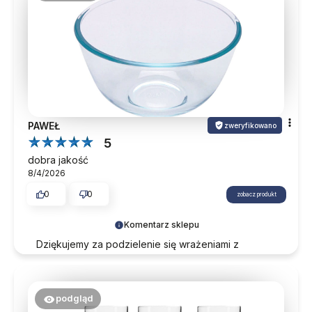
PAWEŁ
zweryfikowano
5
dobra jakość
8/4/2026
0
0
zobacz produkt
Komentarz sklepu
Dziękujemy za podzielenie się wrażeniami z
zakupów. Do zobaczenia przy kolejnych
zamówieniach.
podgląd