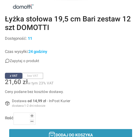
Łyżka stołowa 19,5 cm Bari zestaw 12
szt DOMOTTI
Dostępność:
11
Czas wysyłki:
24 godziny
Zapytaj o produkt
z VAT
bez VAT
Cena
21,60 zł
w tym 23% VAT
w tym
23%
VAT
Ceny podane bez kosztów dostawy.
Dostawa
od 14,99 zł
- InPost Kurier
dostawa 1-2 dni robocze
Ilość
DODAJ DO KOSZYKA