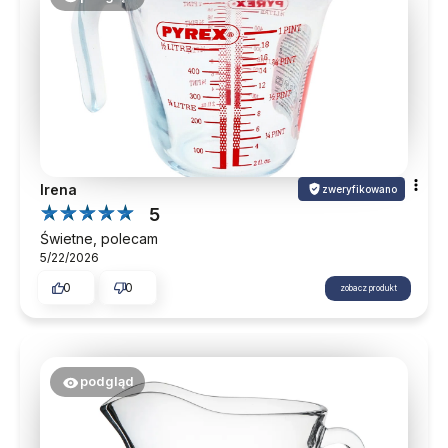
Irena
zweryfikowano
5
Świetne, polecam
5/22/2026
0
0
zobacz produkt
podgląd