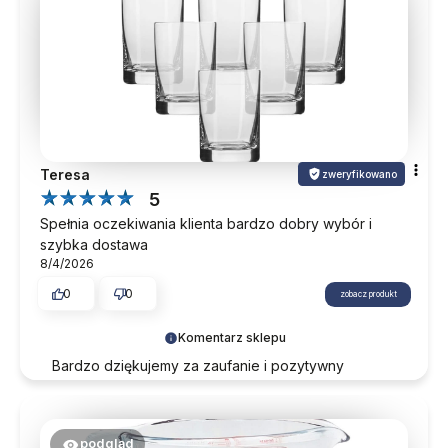
Teresa
zweryfikowano
5
Spełnia oczekiwania klienta bardzo dobry wybór i
szybka dostawa
8/4/2026
0
0
zobacz produkt
Komentarz sklepu
Bardzo dziękujemy za zaufanie i pozytywny
komentarz. Zapraszamy ponownie przy okazji
kolejnych zakupów.
podgląd