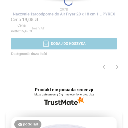
Kod produktu
207B
Naczynie żaroodporne do Air Fryer 20 x 18 cm 1 L PYREX
Cena
19,05 zł
Cena
bez VAT
15,49 zł
DODAJ DO KOSZYKA
Dostępność:
duża ilość
Produkt nie posiada recenzji
Może zainteresują Cię inne ocenione produkty
podgląd