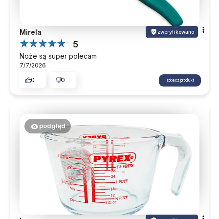
Mirela
zweryfikowano
5
Noże są super polecam
7/7/2026
0
0
zobacz produkt
podgląd