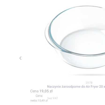
Kod produktu
207B
Naczynie żaroodporne do Air Fryer 20 
Cena
19,05 zł
Cena
bez VAT
15,49 zł