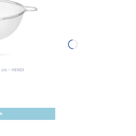
1 cm – HENDI
A