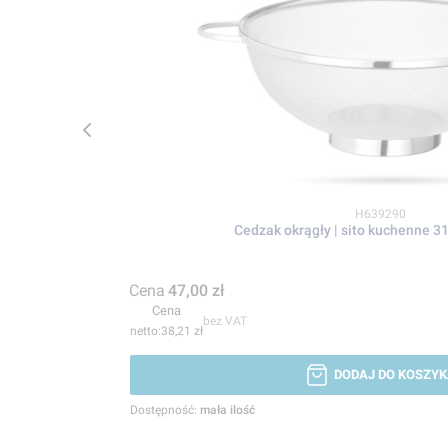
Kod produktu
H639290
Cedzak okrągły | sito kuchenne 3
Cena
47,00 zł
Cena
bez VAT
38,21 zł
DODAJ DO KOSZYK
Dostępność:
mała ilość