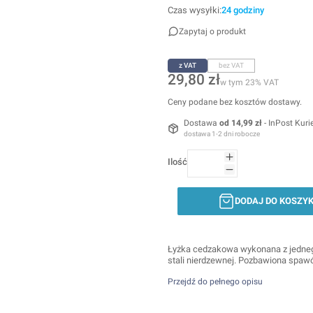
Czas wysyłki:
24 godziny
Zapytaj o produkt
z VAT
bez VAT
Cena
29,80 zł
w tym 23% VAT
w tym
23%
VAT
Ceny podane bez kosztów dostawy.
Dostawa
od 14,99 zł
- InPost Kuri
dostawa 1-2 dni robocze
Ilość
DODAJ DO KOSZY
Łyżka cedzakowa wykonana z jedne
stali nierdzewnej. Pozbawiona spawó
Przejdź do pełnego opisu