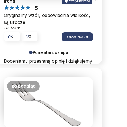
Irena
zweryfikowano
5
Oryginalny wzór, odpowiednia wielkość,
są urocze.
7/31/2026
0
0
zobacz produkt
Komentarz sklepu
Doceniamy przesłaną opinię i dziękujemy
za wybór naszego sklepu. Dokładamy
wszelkich starań, aby proces zakupowy
na każdym etapie był w pełni
podgląd
komfortowy. Zapraszamy do
ponownych odwiedzin.