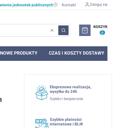
Zaloguj się
ienia jednostek publicznych
Kontakt
Produkty w koszyku: 0. Zob
KOSZYK
Wyczyść
Szukaj
NOWE PRODUKTY
CZAS I KOSZTY DOSTAWY
Ekspresowa realizacja,
wysyłka do 24h
m
Szybko i bezpiecznie
Szybkie płatności
internetowe i BLIK