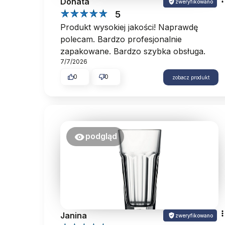
Donata
zweryfikowano
5
Produkt wysokiej jakości! Naprawdę
polecam. Bardzo profesjonalnie
zapakowane. Bardzo szybka obsługa.
7/7/2026
0
0
zobacz produkt
podgląd
Janina
zweryfikowano