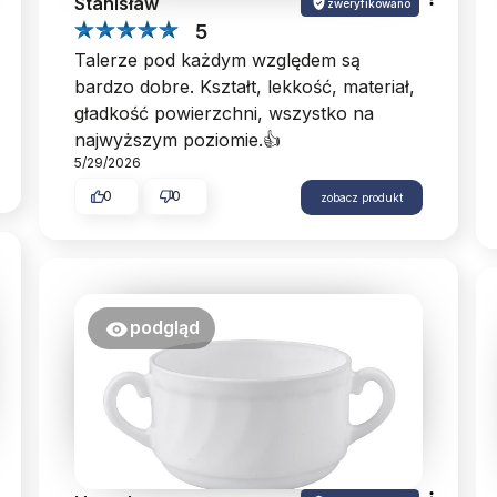
Stanisław
zweryfikowano
5
Talerze pod każdym względem są
bardzo dobre. Kształt, lekkość, materiał,
gładkość powierzchni, wszystko na
najwyższym poziomie.👍️
5/29/2026
0
0
zobacz produkt
podgląd