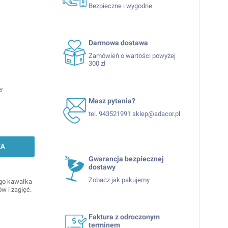
Bezpieczne i wygodne
Darmowa dostawa
Zamówień o wartości powyżej
300 zł
er
Masz pytania?
tel. 943521991 sklep@adacor.pl
KA
Gwarancja bezpiecznej
dostawy
Zobacz jak pakujemy
go kawałka
w i zagięć.
Faktura z odroczonym
terminem