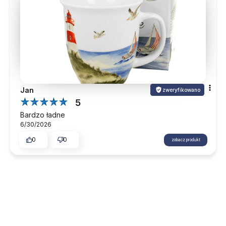
Jan
zweryfikowano
5
Bardzo ładne
6/30/2026
0
0
zobacz produkt