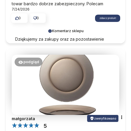
towar bardzo dobrze zabezpieczony. Polecam
7/24/2026
0
0
zobacz produkt
Komentarz sklepu
Dziękujemy za zakupy oraz za pozostawienie
opinii. Mamy nadzieję, że nasza oferta odpowie na
Państwa potrzeby również w przyszłości.
podgląd
małgorzata
zweryfikowano
5