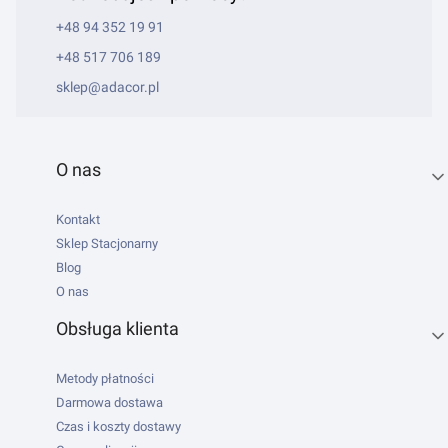
+48 94 352 19 91
+48 517 706 189
sklep@adacor.pl
Linki w stopce
O nas
Kontakt
Sklep Stacjonarny
Blog
O nas
Obsługa klienta
Metody płatności
Darmowa dostawa
Czas i koszty dostawy