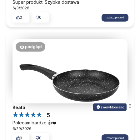
Super produkt. Szybka dostawa
6/3/2026
0
0
zobacz produkt
podgląd
Beata
zweryfikowano
5
Polecam bardzo 👍️❤️
6/29/2026
0
0
zobacz produkt