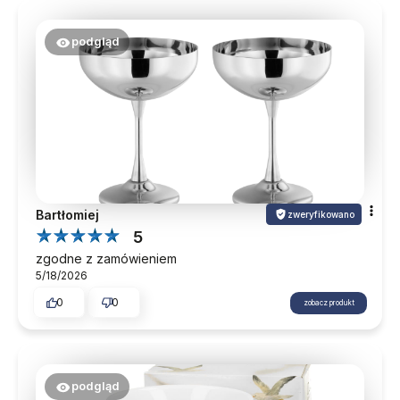
podgląd
Bartłomiej
zweryfikowano
5
zgodne z zamówieniem
5/18/2026
0
0
zobacz produkt
podgląd