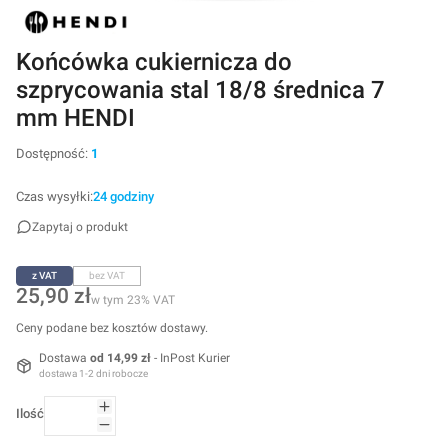
Końcówka cukiernicza do
szprycowania stal 18/8 średnica 7
mm HENDI
Dostępność:
1
Czas wysyłki:
24 godziny
Zapytaj o produkt
z VAT
bez VAT
Cena
25,90 zł
w tym 23% VAT
w tym
23%
VAT
Ceny podane bez kosztów dostawy.
Dostawa
od 14,99 zł
- InPost Kurier
dostawa 1-2 dni robocze
Ilość