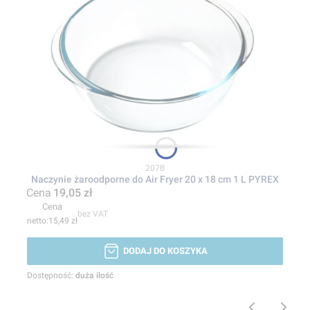
Kod produktu
207B
Naczynie żaroodporne do Air Fryer 20 x 18 cm 1 L PYREX
Cena
19,05 zł
Cena
bez VAT
15,49 zł
DODAJ DO KOSZYKA
Dostępność:
duża ilość